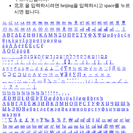
北京 을 입력하시려면
beijing
을 입력하시고 space를 누르
시면 됩니다.
ㅥ
ㅦ
ㅧ
ㅨ
ㅩ
ㅪ
ㅫ
ㅬ
ㅭ
ㅮ
ㅯ
ㅰ
ㅱ
ㅲ
ㅳ
ㅴ
ㅵ
ㅶ
ㅷ
ㅸ
ㅹ
ㅺ
ㅻ
ㅼ
ㅽ
ㅾ
ㅿ
ㆀ
ㆁ
ㆂ
ㆃ
ㆄ
ㆅ
ㆆ
ㆇ
ㆈ
ㆉ
ㆊ
ㆋ
ㆌ
ㆍ
ㆎ
Α
Β
Γ
Δ
Ε
Ζ
Η
Θ
Ι
Κ
Λ
Μ
Ν
Ξ
Ο
Π
Ρ
Σ
Τ
Υ
Φ
Χ
Ψ
Ω
α
β
γ
δ
ε
ζ
η
θ
ι
κ
λ
μ
ν
ξ
ο
π
ρ
σ
τ
υ
φ
χ
ψ
ω
á
à
Á
À
é
è
É
È
ç
Ç
ê
Ä
Ö
Ü
ä
ö
ü
ß
ְ
ֳ
ֲ
ֱ
ָ
ַ
ֵ
ֶ
ִ
ֹ
ּ
ֻ
ׂ
ׁ
ּ
ב
ה
נ
מ
צ
ת
ץ
ש
ד
ג
כ
ע
י
ח
ל
ך
ף
ק
ר
א
ט
ו
ן
ם
פ
‘
’
“
”
〔
〕
〈
〉
「
」
『
』
【
】
＂
（
）
［
］
｛
｝
±
×
÷
≠
≤
≥
∞
∴
♂
♀
∠
⊥
⌒
∂
∇
≡
≒
≪
≫
√
∽
∝
∵
∫
∬
∈
∋
⊆
⊇
⊂
⊃
∪
∩
∧
∨
￢
⇒
⇔
∀
∃
∮
∑
∏
＋
－
＜
＝
＞
、
。
·
‥
…
¨
〃
―
∥
＼
∼
´
～
ˇ
˘
˝
˚
˙
¸
˛
¡
¿
ː
！
＇
，
．
／
：
；
？
＾
＿
｀
｜
½
⅓
⅔
¼
¾
⅛
⅜
⅝
⅞
¹
²
³
⁴
ⁿ
₁
₂
₃
₄
Æ
Ð
Ħ
Ĳ
Ł
Ø
Œ
Þ
Ŧ
Ŋ
æ
đ
ð
ħ
ı
ĳ
ĸ
ŀ
ł
ø
œ
ß
þ
ŧ
ŋ
ŉ
А
Б
В
Г
Д
Е
Ё
Ж
З
И
Й
К
Л
М
Н
О
П
Р
С
Т
У
Ф
Х
Ц
Ч
Ш
Щ
Ъ
Ы
Ь
Э
Ю
Я
а
б
в
г
д
е
ё
ж
з
и
й
к
л
м
н
о
п
р
с
т
у
ф
х
ц
ч
ш
щ
ъ
ы
ь
э
ю
я
′
″
℃
Å
￠
￡
￥
¤
℉
‰
＄
％
Ｆ
￦
㎕
㎖
㎗
ℓ
㎘
㏄
㎣
㎤
㎥
㎦
㎙
㎚
㎛
㎜
㎝
㎞
㎟
㎠
㎡
㎢
㏊
㎍
㎎
㎏
㏏
㎈
㎉
㏈
㎧
㎨
㎰
㎱
㎲
㎳
㎴
㎵
㎶
㎷
㎸
㎹
㎀
㎁
㎂
㎃
㎄
㎺
㎻
㎽
㎾
㎿
㎐
㎑