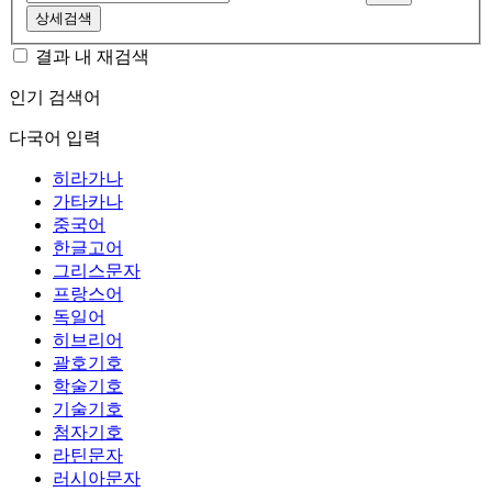
상세검색
결과 내 재검색
인기 검색어
다국어 입력
히라가나
가타카나
중국어
한글고어
그리스문자
프랑스어
독일어
히브리어
괄호기호
학술기호
기술기호
첨자기호
라틴문자
러시아문자