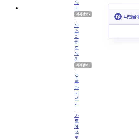
유
미
나만을 
;
우
스
이
히
로
유
키
;
오
쿠
다
아
쓰
시
;
가
토
에
쓰
코