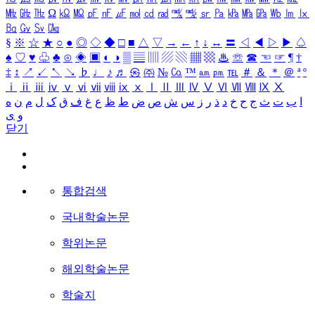
㎒
㎓
㎔
Ω
㏀
㏁
㎊
㎋
㎌
㏖
㏅
㎭
㎮
㎯
㏛
㎩
㎪
㎫
㎬
㏝
㏐
㏓
㏃
㏉
㏜
㏆
§
※
☆
★
○
●
◎
◇
◆
□
■
△
▽
→
←
↑
↓
↔
〓
◁
◀
▷
▶
♤
♠
♡
♥
♧
♣
⊙
◈
▣
◐
◑
▒
▤
▥
▨
▧
▦
▩
♨
☏
☎
☜
☞
¶
†
‡
↕
↗
↙
↖
↘
♭
♩
♪
♬
㉿
㈜
№
㏇
™
㏂
㏘
℡
＃
＆
＊
＠
ª
º
ⅰ
ⅱ
ⅲ
ⅳ
ⅴ
ⅵ
ⅶ
ⅷ
ⅸ
ⅹ
Ⅰ
Ⅱ
Ⅲ
Ⅳ
Ⅴ
Ⅵ
Ⅶ
Ⅷ
Ⅸ
Ⅹ
ا
ب
ت
ث
ج
ح
خ
د
ذ
ر
ز
س
ش
ص
ض
ط
ظ
ع
غ
ف
ق
ک
ل
م
ن
ه
و
ی
닫기
통합검색
국내학술논문
학위논문
해외학술논문
학술지