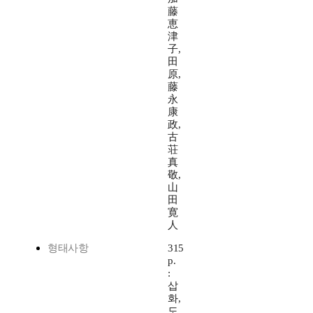
藤
恵
津
子,
田
原,
藤
永
康
政,
古
荘
真
敬,
山
田
寛
人
형태사항
315
p.
:
삽
화,
도