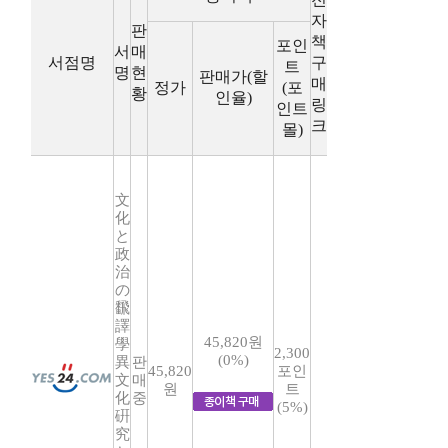
자
판
책
포인
서
매
서점명
구
트
명
현
판매가(할
매
정가
(포
황
인율)
링
인트
크
몰)
文
化
と
政
治
の
飜
譯
45,820원
學
2,300
(0%)
異
판
45,820
포인
文
매
원
트
化
중
(5%)
硏
究