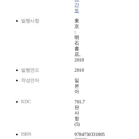
간
토
발행사항
東
京
:
明
石
書
店,
2010
발행연도
2010
작성언어
일
본
어
KDC
701.7
판
사
항
(5)
ISBN
9784750331805