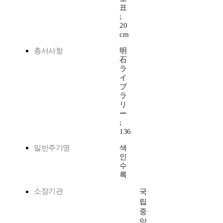
표
;
20
cm
총서사항
明
石
ラ
イ
ブ
ラ
リ
ー
;
136
일반주기명
색
인
수
록
소장기관
국
립
중
앙