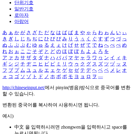
단위기호
일반기호
로마자
아랍어
あ
ぁ
か
が
さ
ざ
た
だ
な
は
ば
ぱ
ま
や
ゃ
ら
わ
ゎ
ん
い
ぃ
き
ぎ
し
じ
ち
ぢ
に
ひ
び
ぴ
み
り
う
ぅ
く
ぐ
す
ず
つ
づ
っ
ぬ
ふ
ぶ
ぷ
む
ゆ
ゅ
る
え
ぇ
け
げ
せ
ぜ
て
で
ね
へ
べ
ぺ
め
れ
お
ぉ
こ
ご
そ
ぞ
と
ど
の
ほ
ぼ
ぽ
も
よ
ょ
ろ
を
ア
ァ
カ
サ
ザ
タ
ダ
ナ
ハ
バ
パ
マ
ヤ
ャ
ラ
ワ
ヮ
ン
イ
ィ
キ
ギ
シ
ジ
チ
ヂ
ニ
ヒ
ビ
ピ
ミ
リ
ウ
ゥ
ク
グ
ス
ズ
ツ
ヅ
ッ
ヌ
フ
ブ
プ
ム
ユ
ュ
ル
エ
ェ
ケ
ゲ
セ
ゼ
テ
デ
ヘ
ベ
ペ
メ
レ
オ
ォ
コ
ゴ
ソ
ゾ
ト
ド
ノ
ホ
ボ
ポ
モ
ヨ
ョ
ロ
ヲ
―
http://chineseinput.net/
에서 pinyin(병음)방식으로 중국어를 변환
할 수 있습니다.
변환된 중국어를 복사하여 사용하시면 됩니다.
예시)
中文 을 입력하시려면
zhongwen
을 입력하시고 space를
누르시면됩니다.