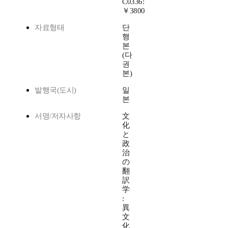
C0336:
￥3800
자료형태
단
행
본
(다
권
본)
발행국(도시)
일
본
서명/저자사항
文
化
と
政
治
の
翻
訳
学
:
異
文
化