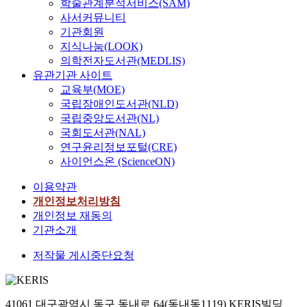
학술관계분석서비스(SAM)
사서커뮤니티
기관회원
지식나눔(LOOK)
의학전자도서관(MEDLIS)
유관기관 사이트
교육부(MOE)
국립장애인도서관(NLD)
국립중앙도서관(NL)
국회도서관(NAL)
연구윤리정보포털(CRE)
사이언스온 (ScienceON)
이용약관
개인정보처리방침
개인정보 재동의
기관소개
저작물 게시중단요청
41061 대구광역시 동구 동내로 64(동내동1119) KERIS빌딩