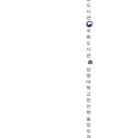
도
서
관
국
회
도
서
관
상
명
대
학
교
천
안
학
술
정
보
관