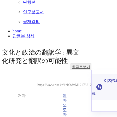
단행본
연구보고서
공개강의
home
단행본 상세
文化と政治の翻訳学 : 異文
化研究と翻訳の可能性
한글로보기
이 자료와
https://www.riss.kr/link?id=M12178212
료
저자
야
마
모
토
마