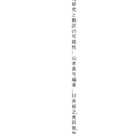
研
究
と
翻
訳
の
可
能
性
/
山
本
真
弓
編
著
;
臼
井
裕
之,
奥
田
敦,
加