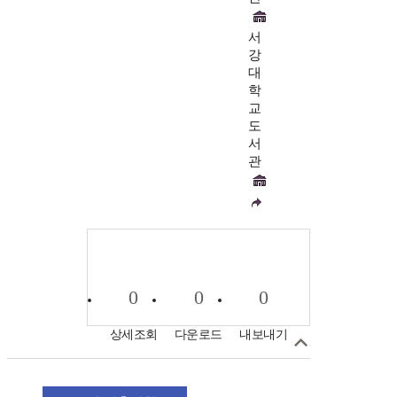
서
강
대
학
교
도
서
관
0
0
0
상세조회
다운로드
내보내기