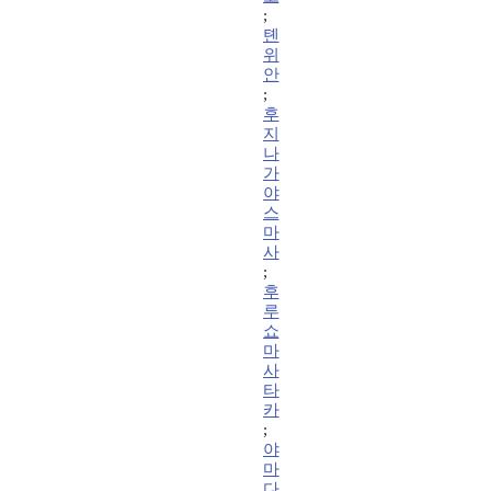
;
톈
위
안
;
후
지
나
가
야
스
마
사
;
후
루
쇼
마
사
타
카
;
야
마
다