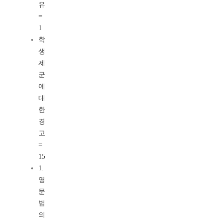
유
=
1
학
생
제
군
에
대
한
경
고
=
15
1.
영
문
법
의