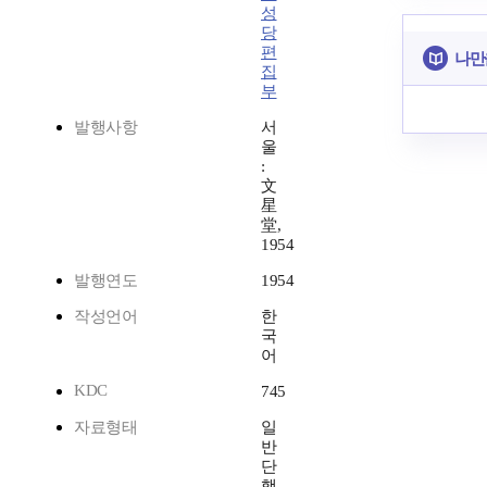
성
당
편
나만
집
부
발행사항
서
울
:
文
星
堂,
1954
발행연도
1954
작성언어
한
국
어
KDC
745
자료형태
일
반
단
행