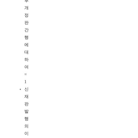
후
개
정
판
간
행
에
대
하
여
=
1
신
재
판
발
행
의
이