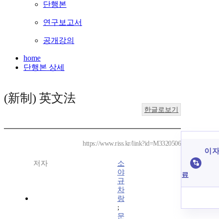
단행본
연구보고서
공개강의
home
단행본 상세
(新制) 英文法
한글로보기
https://www.riss.kr/link?id=M3320506
이 자
저자
소
야
료
규
차
랑
;
문