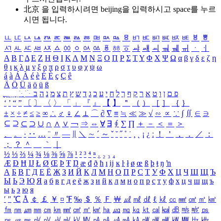
北京 을 입력하시려면
beijing
을 입력하시고 space를 누르
시면 됩니다.
ㅥ
ㅦ
ㅧ
ㅨ
ㅩ
ㅪ
ㅫ
ㅬ
ㅭ
ㅮ
ㅯ
ㅰ
ㅱ
ㅲ
ㅳ
ㅴ
ㅵ
ㅶ
ㅷ
ㅸ
ㅹ
ㅺ
ㅻ
ㅼ
ㅽ
ㅾ
ㅿ
ㆀ
ㆁ
ㆂ
ㆃ
ㆄ
ㆅ
ㆆ
ㆇ
ㆈ
ㆉ
ㆊ
ㆋ
ㆌ
ㆍ
ㆎ
Α
Β
Γ
Δ
Ε
Ζ
Η
Θ
Ι
Κ
Λ
Μ
Ν
Ξ
Ο
Π
Ρ
Σ
Τ
Υ
Φ
Χ
Ψ
Ω
α
β
γ
δ
ε
ζ
η
θ
ι
κ
λ
μ
ν
ξ
ο
π
ρ
σ
τ
υ
φ
χ
ψ
ω
á
à
Á
À
é
è
É
È
ç
Ç
ê
Ä
Ö
Ü
ä
ö
ü
ß
ְ
ֳ
ֲ
ֱ
ָ
ַ
ֵ
ֶ
ִ
ֹ
ּ
ֻ
ׂ
ׁ
ּ
ב
ה
נ
מ
צ
ת
ץ
ש
ד
ג
כ
ע
י
ח
ל
ך
ף
ק
ר
א
ט
ו
ן
ם
פ
‘
’
“
”
〔
〕
〈
〉
「
」
『
』
【
】
＂
（
）
［
］
｛
｝
±
×
÷
≠
≤
≥
∞
∴
♂
♀
∠
⊥
⌒
∂
∇
≡
≒
≪
≫
√
∽
∝
∵
∫
∬
∈
∋
⊆
⊇
⊂
⊃
∪
∩
∧
∨
￢
⇒
⇔
∀
∃
∮
∑
∏
＋
－
＜
＝
＞
、
。
·
‥
…
¨
〃
―
∥
＼
∼
´
～
ˇ
˘
˝
˚
˙
¸
˛
¡
¿
ː
！
＇
，
．
／
：
；
？
＾
＿
｀
｜
½
⅓
⅔
¼
¾
⅛
⅜
⅝
⅞
¹
²
³
⁴
ⁿ
₁
₂
₃
₄
Æ
Ð
Ħ
Ĳ
Ł
Ø
Œ
Þ
Ŧ
Ŋ
æ
đ
ð
ħ
ı
ĳ
ĸ
ŀ
ł
ø
œ
ß
þ
ŧ
ŋ
ŉ
А
Б
В
Г
Д
Е
Ё
Ж
З
И
Й
К
Л
М
Н
О
П
Р
С
Т
У
Ф
Х
Ц
Ч
Ш
Щ
Ъ
Ы
Ь
Э
Ю
Я
а
б
в
г
д
е
ё
ж
з
и
й
к
л
м
н
о
п
р
с
т
у
ф
х
ц
ч
ш
щ
ъ
ы
ь
э
ю
я
′
″
℃
Å
￠
￡
￥
¤
℉
‰
＄
％
Ｆ
￦
㎕
㎖
㎗
ℓ
㎘
㏄
㎣
㎤
㎥
㎦
㎙
㎚
㎛
㎜
㎝
㎞
㎟
㎠
㎡
㎢
㏊
㎍
㎎
㎏
㏏
㎈
㎉
㏈
㎧
㎨
㎰
㎱
㎲
㎳
㎴
㎵
㎶
㎷
㎸
㎹
㎀
㎁
㎂
㎃
㎄
㎺
㎻
㎽
㎾
㎿
㎐
㎑