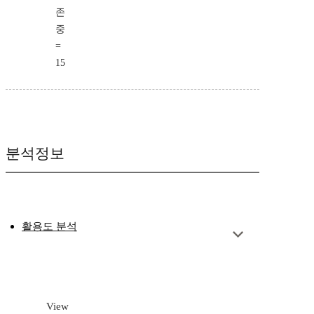
존
중
=
15
분석정보
활용도 분석
View