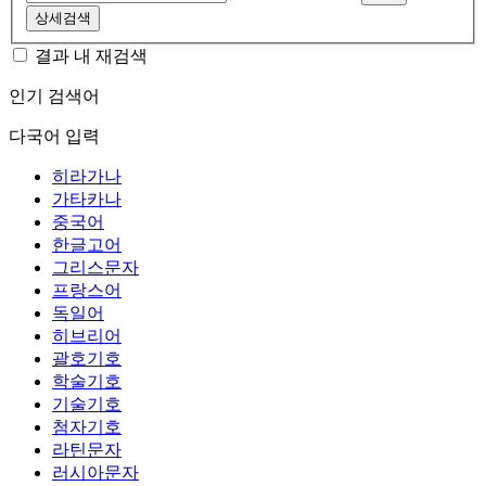
상세검색
결과 내 재검색
인기 검색어
다국어 입력
히라가나
가타카나
중국어
한글고어
그리스문자
프랑스어
독일어
히브리어
괄호기호
학술기호
기술기호
첨자기호
라틴문자
러시아문자