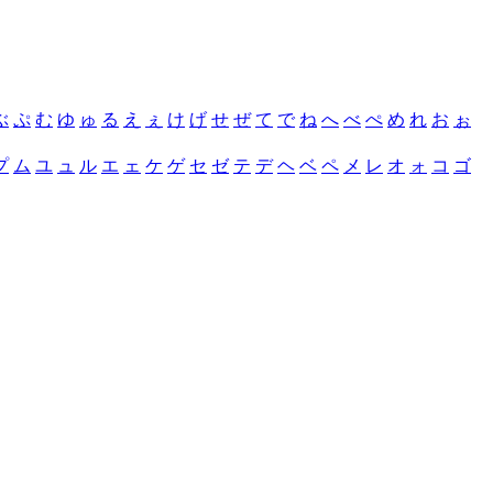
ぶ
ぷ
む
ゆ
ゅ
る
え
ぇ
け
げ
せ
ぜ
て
で
ね
へ
べ
ぺ
め
れ
お
ぉ
プ
ム
ユ
ュ
ル
エ
ェ
ケ
ゲ
セ
ゼ
テ
デ
ヘ
ベ
ペ
メ
レ
オ
ォ
コ
ゴ