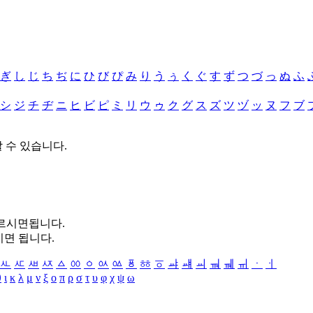
ぎ
し
じ
ち
ぢ
に
ひ
び
ぴ
み
り
う
ぅ
く
ぐ
す
ず
つ
づ
っ
ぬ
ふ
シ
ジ
チ
ヂ
ニ
ヒ
ビ
ピ
ミ
リ
ウ
ゥ
ク
グ
ス
ズ
ツ
ヅ
ッ
ヌ
フ
ブ
할 수 있습니다.
누르시면됩니다.
시면 됩니다.
ㅻ
ㅼ
ㅽ
ㅾ
ㅿ
ㆀ
ㆁ
ㆂ
ㆃ
ㆄ
ㆅ
ㆆ
ㆇ
ㆈ
ㆉ
ㆊ
ㆋ
ㆌ
ㆍ
ㆎ
θ
ι
κ
λ
μ
ν
ξ
ο
π
ρ
σ
τ
υ
φ
χ
ψ
ω