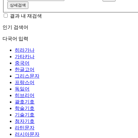
상세검색
결과 내 재검색
인기 검색어
다국어 입력
히라가나
가타카나
중국어
한글고어
그리스문자
프랑스어
독일어
히브리어
괄호기호
학술기호
기술기호
첨자기호
라틴문자
러시아문자