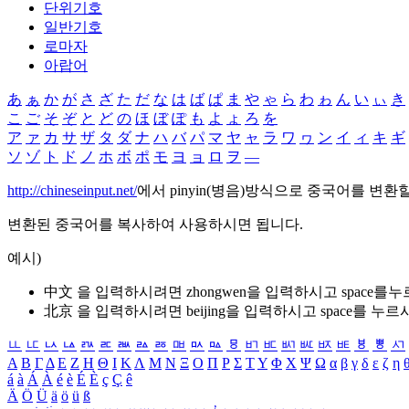
단위기호
일반기호
로마자
아랍어
あ
ぁ
か
が
さ
ざ
た
だ
な
は
ば
ぱ
ま
や
ゃ
ら
わ
ゎ
ん
い
ぃ
き
こ
ご
そ
ぞ
と
ど
の
ほ
ぼ
ぽ
も
よ
ょ
ろ
を
ア
ァ
カ
サ
ザ
タ
ダ
ナ
ハ
バ
パ
マ
ヤ
ャ
ラ
ワ
ヮ
ン
イ
ィ
キ
ギ
ソ
ゾ
ト
ド
ノ
ホ
ボ
ポ
モ
ヨ
ョ
ロ
ヲ
―
http://chineseinput.net/
에서 pinyin(병음)방식으로 중국어를 변환
변환된 중국어를 복사하여 사용하시면 됩니다.
예시)
中文 을 입력하시려면
zhongwen
을 입력하시고 space를
北京 을 입력하시려면
beijing
을 입력하시고 space를 누르
ㅥ
ㅦ
ㅧ
ㅨ
ㅩ
ㅪ
ㅫ
ㅬ
ㅭ
ㅮ
ㅯ
ㅰ
ㅱ
ㅲ
ㅳ
ㅴ
ㅵ
ㅶ
ㅷ
ㅸ
ㅹ
ㅺ
Α
Β
Γ
Δ
Ε
Ζ
Η
Θ
Ι
Κ
Λ
Μ
Ν
Ξ
Ο
Π
Ρ
Σ
Τ
Υ
Φ
Χ
Ψ
Ω
α
β
γ
δ
ε
ζ
η
á
à
Á
À
é
è
É
È
ç
Ç
ê
Ä
Ö
Ü
ä
ö
ü
ß