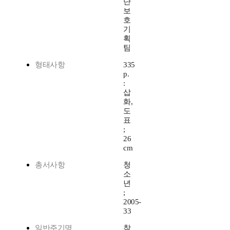
단
보
호
기
획
팀
형태사항
335
p.
:
삽
화,
도
표
;
26
cm
총서사항
청
소
년
;
2005-
33
일반주기명
참