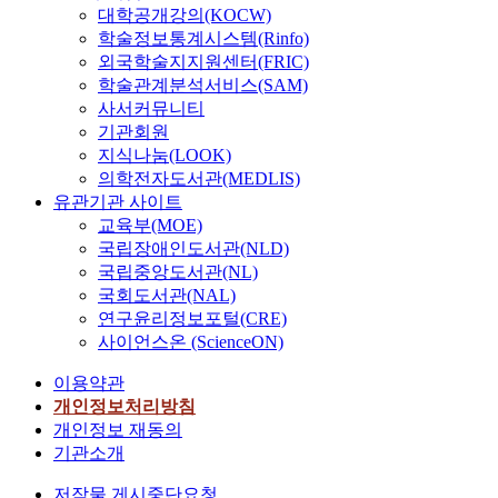
대학공개강의(KOCW)
학술정보통계시스템(Rinfo)
외국학술지지원센터(FRIC)
학술관계분석서비스(SAM)
사서커뮤니티
기관회원
지식나눔(LOOK)
의학전자도서관(MEDLIS)
유관기관 사이트
교육부(MOE)
국립장애인도서관(NLD)
국립중앙도서관(NL)
국회도서관(NAL)
연구윤리정보포털(CRE)
사이언스온 (ScienceON)
이용약관
개인정보처리방침
개인정보 재동의
기관소개
저작물 게시중단요청