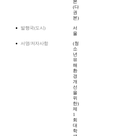
본
(다
권
본)
발행국(도시)
서
울
서명/저자사항
(청
소
년
유
해
환
경
개
선
을
위
한)
제
1
회
대
학