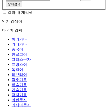
상세검색
결과 내 재검색
인기 검색어
다국어 입력
히라가나
가타카나
중국어
한글고어
그리스문자
프랑스어
독일어
히브리어
괄호기호
학술기호
기술기호
첨자기호
라틴문자
러시아문자