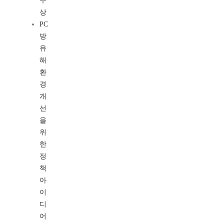
수
상
PC
방
유
해
환
경
개
선
을
위
한
정
책
아
이
디
어