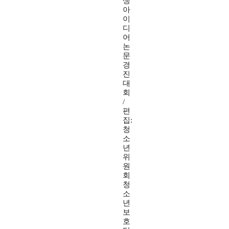
생
아
이
디
어
논
문
경
진
대
회
/
편
집:
청
소
년
위
원
회
청
소
년
보
호