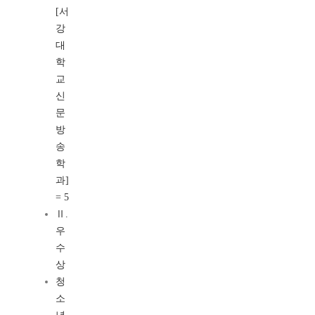
[서
강
대
학
교
신
문
방
송
학
과]
= 5
Ⅱ.
우
수
상
청
소