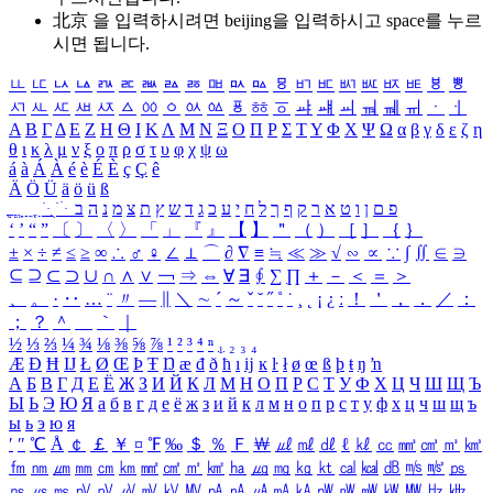
北京 을 입력하시려면
beijing
을 입력하시고 space를 누르
시면 됩니다.
ㅥ
ㅦ
ㅧ
ㅨ
ㅩ
ㅪ
ㅫ
ㅬ
ㅭ
ㅮ
ㅯ
ㅰ
ㅱ
ㅲ
ㅳ
ㅴ
ㅵ
ㅶ
ㅷ
ㅸ
ㅹ
ㅺ
ㅻ
ㅼ
ㅽ
ㅾ
ㅿ
ㆀ
ㆁ
ㆂ
ㆃ
ㆄ
ㆅ
ㆆ
ㆇ
ㆈ
ㆉ
ㆊ
ㆋ
ㆌ
ㆍ
ㆎ
Α
Β
Γ
Δ
Ε
Ζ
Η
Θ
Ι
Κ
Λ
Μ
Ν
Ξ
Ο
Π
Ρ
Σ
Τ
Υ
Φ
Χ
Ψ
Ω
α
β
γ
δ
ε
ζ
η
θ
ι
κ
λ
μ
ν
ξ
ο
π
ρ
σ
τ
υ
φ
χ
ψ
ω
á
à
Á
À
é
è
É
È
ç
Ç
ê
Ä
Ö
Ü
ä
ö
ü
ß
ְ
ֳ
ֲ
ֱ
ָ
ַ
ֵ
ֶ
ִ
ֹ
ּ
ֻ
ׂ
ׁ
ּ
ב
ה
נ
מ
צ
ת
ץ
ש
ד
ג
כ
ע
י
ח
ל
ך
ף
ק
ר
א
ט
ו
ן
ם
פ
‘
’
“
”
〔
〕
〈
〉
「
」
『
』
【
】
＂
（
）
［
］
｛
｝
±
×
÷
≠
≤
≥
∞
∴
♂
♀
∠
⊥
⌒
∂
∇
≡
≒
≪
≫
√
∽
∝
∵
∫
∬
∈
∋
⊆
⊇
⊂
⊃
∪
∩
∧
∨
￢
⇒
⇔
∀
∃
∮
∑
∏
＋
－
＜
＝
＞
、
。
·
‥
…
¨
〃
―
∥
＼
∼
´
～
ˇ
˘
˝
˚
˙
¸
˛
¡
¿
ː
！
＇
，
．
／
：
；
？
＾
＿
｀
｜
½
⅓
⅔
¼
¾
⅛
⅜
⅝
⅞
¹
²
³
⁴
ⁿ
₁
₂
₃
₄
Æ
Ð
Ħ
Ĳ
Ł
Ø
Œ
Þ
Ŧ
Ŋ
æ
đ
ð
ħ
ı
ĳ
ĸ
ŀ
ł
ø
œ
ß
þ
ŧ
ŋ
ŉ
А
Б
В
Г
Д
Е
Ё
Ж
З
И
Й
К
Л
М
Н
О
П
Р
С
Т
У
Ф
Х
Ц
Ч
Ш
Щ
Ъ
Ы
Ь
Э
Ю
Я
а
б
в
г
д
е
ё
ж
з
и
й
к
л
м
н
о
п
р
с
т
у
ф
х
ц
ч
ш
щ
ъ
ы
ь
э
ю
я
′
″
℃
Å
￠
￡
￥
¤
℉
‰
＄
％
Ｆ
￦
㎕
㎖
㎗
ℓ
㎘
㏄
㎣
㎤
㎥
㎦
㎙
㎚
㎛
㎜
㎝
㎞
㎟
㎠
㎡
㎢
㏊
㎍
㎎
㎏
㏏
㎈
㎉
㏈
㎧
㎨
㎰
㎱
㎲
㎳
㎴
㎵
㎶
㎷
㎸
㎹
㎀
㎁
㎂
㎃
㎄
㎺
㎻
㎽
㎾
㎿
㎐
㎑