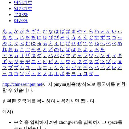
단위기호
일반기호
로마자
아랍어
あ
ぁ
か
が
さ
ざ
た
だ
な
は
ば
ぱ
ま
や
ゃ
ら
わ
ゎ
ん
い
ぃ
き
ぎ
し
じ
ち
ぢ
に
ひ
び
ぴ
み
り
う
ぅ
く
ぐ
す
ず
つ
づ
っ
ぬ
ふ
ぶ
ぷ
む
ゆ
ゅ
る
え
ぇ
け
げ
せ
ぜ
て
で
ね
へ
べ
ぺ
め
れ
お
ぉ
こ
ご
そ
ぞ
と
ど
の
ほ
ぼ
ぽ
も
よ
ょ
ろ
を
ア
ァ
カ
サ
ザ
タ
ダ
ナ
ハ
バ
パ
マ
ヤ
ャ
ラ
ワ
ヮ
ン
イ
ィ
キ
ギ
シ
ジ
チ
ヂ
ニ
ヒ
ビ
ピ
ミ
リ
ウ
ゥ
ク
グ
ス
ズ
ツ
ヅ
ッ
ヌ
フ
ブ
プ
ム
ユ
ュ
ル
エ
ェ
ケ
ゲ
セ
ゼ
テ
デ
ヘ
ベ
ペ
メ
レ
オ
ォ
コ
ゴ
ソ
ゾ
ト
ド
ノ
ホ
ボ
ポ
モ
ヨ
ョ
ロ
ヲ
―
http://chineseinput.net/
에서 pinyin(병음)방식으로 중국어를 변환
할 수 있습니다.
변환된 중국어를 복사하여 사용하시면 됩니다.
예시)
中文 을 입력하시려면
zhongwen
을 입력하시고 space를
누르시면됩니다.