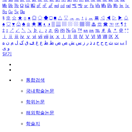
㎒
㎓
㎔
Ω
㏀
㏁
㎊
㎋
㎌
㏖
㏅
㎭
㎮
㎯
㏛
㎩
㎪
㎫
㎬
㏝
㏐
㏓
㏃
㏉
㏜
㏆
§
※
☆
★
○
●
◎
◇
◆
□
■
△
▽
→
←
↑
↓
↔
〓
◁
◀
▷
▶
♤
♠
♡
♥
♧
♣
⊙
◈
▣
◐
◑
▒
▤
▥
▨
▧
▦
▩
♨
☏
☎
☜
☞
¶
†
‡
↕
↗
↙
↖
↘
♭
♩
♪
♬
㉿
㈜
№
㏇
™
㏂
㏘
℡
＃
＆
＊
＠
ª
º
ⅰ
ⅱ
ⅲ
ⅳ
ⅴ
ⅵ
ⅶ
ⅷ
ⅸ
ⅹ
Ⅰ
Ⅱ
Ⅲ
Ⅳ
Ⅴ
Ⅵ
Ⅶ
Ⅷ
Ⅸ
Ⅹ
ا
ب
ت
ث
ج
ح
خ
د
ذ
ر
ز
س
ش
ص
ض
ط
ظ
ع
غ
ف
ق
ک
ل
م
ن
ه
و
ی
닫기
통합검색
국내학술논문
학위논문
해외학술논문
학술지