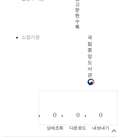
고
문
헌
수
록
소장기관
국
립
중
앙
도
서
관
0
0
0
상세조회
다운로드
내보내기