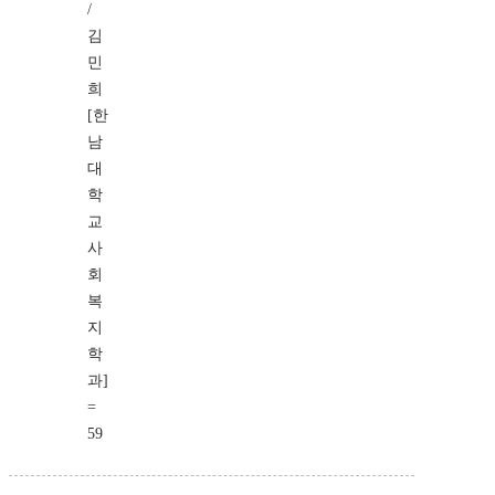
/
김
민
희
[한
남
대
학
교
사
회
복
지
학
과]
=
59