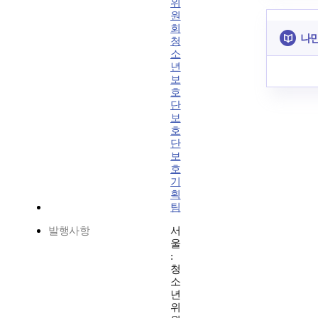
위
원
회
나만
청
소
년
보
호
단
보
호
단
보
호
기
획
팀
발행사항
서
울
:
청
소
년
위