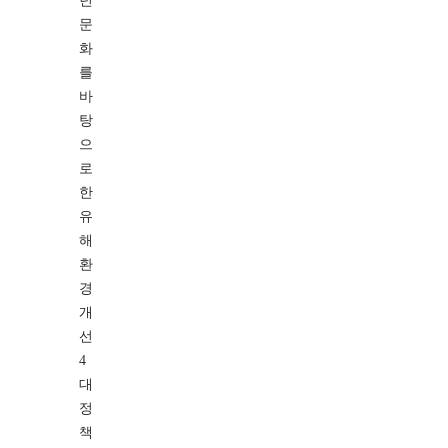
년
문
화
를
바
탕
으
로
한
유
해
환
경
개
선
4
대
정
책