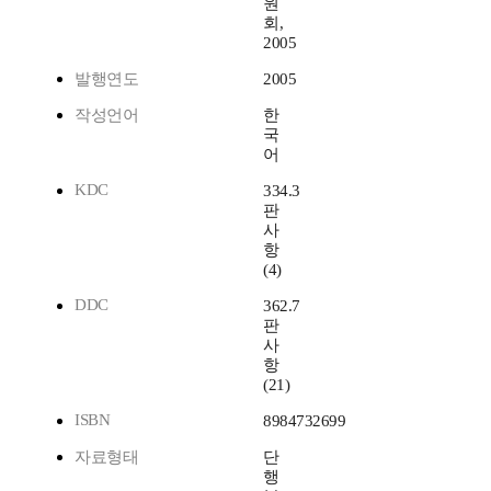
원
회,
2005
발행연도
2005
작성언어
한
국
어
KDC
334.3
판
사
항
(4)
DDC
362.7
판
사
항
(21)
ISBN
8984732699
자료형태
단
행