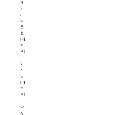
제
안
/
박
은
현
[대
학
원]
;
이
지
영
[대
학
원]
;
박
진