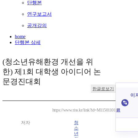
단행본
연구보고서
공개강의
home
단행본 상세
(청소년유해환경 개선을 위
한) 제1회 대학생 아이디어 논
문경진대회
한글로보기
이 
료
https://www.riss.kr/link?id=M11501101
저자
청
소
년