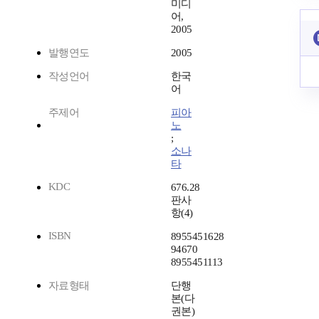
미디
어,
2005
발행연도
2005
작성언어
한국
어
주제어
피아
노
;
소나
타
KDC
676.28
판사
항(4)
ISBN
8955451628
94670
8955451113
자료형태
단행
본(다
권본)