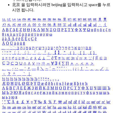
北京 을 입력하시려면
beijing
을 입력하시고 space를 누르
시면 됩니다.
ㅥ
ㅦ
ㅧ
ㅨ
ㅩ
ㅪ
ㅫ
ㅬ
ㅭ
ㅮ
ㅯ
ㅰ
ㅱ
ㅲ
ㅳ
ㅴ
ㅵ
ㅶ
ㅷ
ㅸ
ㅹ
ㅺ
ㅻ
ㅼ
ㅽ
ㅾ
ㅿ
ㆀ
ㆁ
ㆂ
ㆃ
ㆄ
ㆅ
ㆆ
ㆇ
ㆈ
ㆉ
ㆊ
ㆋ
ㆌ
ㆍ
ㆎ
Α
Β
Γ
Δ
Ε
Ζ
Η
Θ
Ι
Κ
Λ
Μ
Ν
Ξ
Ο
Π
Ρ
Σ
Τ
Υ
Φ
Χ
Ψ
Ω
α
β
γ
δ
ε
ζ
η
θ
ι
κ
λ
μ
ν
ξ
ο
π
ρ
σ
τ
υ
φ
χ
ψ
ω
á
à
Á
À
é
è
É
È
ç
Ç
ê
Ä
Ö
Ü
ä
ö
ü
ß
ְ
ֳ
ֲ
ֱ
ָ
ַ
ֵ
ֶ
ִ
ֹ
ּ
ֻ
ׂ
ׁ
ּ
ב
ה
נ
מ
צ
ת
ץ
ש
ד
ג
כ
ע
י
ח
ל
ך
ף
ק
ר
א
ט
ו
ן
ם
פ
‘
’
“
”
〔
〕
〈
〉
「
」
『
』
【
】
＂
（
）
［
］
｛
｝
±
×
÷
≠
≤
≥
∞
∴
♂
♀
∠
⊥
⌒
∂
∇
≡
≒
≪
≫
√
∽
∝
∵
∫
∬
∈
∋
⊆
⊇
⊂
⊃
∪
∩
∧
∨
￢
⇒
⇔
∀
∃
∮
∑
∏
＋
－
＜
＝
＞
、
。
·
‥
…
¨
〃
―
∥
＼
∼
´
～
ˇ
˘
˝
˚
˙
¸
˛
¡
¿
ː
！
＇
，
．
／
：
；
？
＾
＿
｀
｜
½
⅓
⅔
¼
¾
⅛
⅜
⅝
⅞
¹
²
³
⁴
ⁿ
₁
₂
₃
₄
Æ
Ð
Ħ
Ĳ
Ł
Ø
Œ
Þ
Ŧ
Ŋ
æ
đ
ð
ħ
ı
ĳ
ĸ
ŀ
ł
ø
œ
ß
þ
ŧ
ŋ
ŉ
А
Б
В
Г
Д
Е
Ё
Ж
З
И
Й
К
Л
М
Н
О
П
Р
С
Т
У
Ф
Х
Ц
Ч
Ш
Щ
Ъ
Ы
Ь
Э
Ю
Я
а
б
в
г
д
е
ё
ж
з
и
й
к
л
м
н
о
п
р
с
т
у
ф
х
ц
ч
ш
щ
ъ
ы
ь
э
ю
я
′
″
℃
Å
￠
￡
￥
¤
℉
‰
＄
％
Ｆ
￦
㎕
㎖
㎗
ℓ
㎘
㏄
㎣
㎤
㎥
㎦
㎙
㎚
㎛
㎜
㎝
㎞
㎟
㎠
㎡
㎢
㏊
㎍
㎎
㎏
㏏
㎈
㎉
㏈
㎧
㎨
㎰
㎱
㎲
㎳
㎴
㎵
㎶
㎷
㎸
㎹
㎀
㎁
㎂
㎃
㎄
㎺
㎻
㎽
㎾
㎿
㎐
㎑