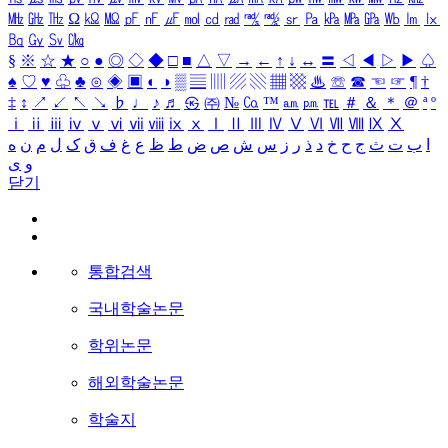
㎒
㎓
㎔
Ω
㏀
㏁
㎊
㎋
㎌
㏖
㏅
㎭
㎮
㎯
㏛
㎩
㎪
㎫
㎬
㏝
㏐
㏓
㏃
㏉
㏜
㏆
§
※
☆
★
○
●
◎
◇
◆
□
■
△
▽
→
←
↑
↓
↔
〓
◁
◀
▷
▶
♤
♠
♡
♥
♧
♣
⊙
◈
▣
◐
◑
▒
▤
▥
▨
▧
▦
▩
♨
☏
☎
☜
☞
¶
†
‡
↕
↗
↙
↖
↘
♭
♩
♪
♬
㉿
㈜
№
㏇
™
㏂
㏘
℡
＃
＆
＊
＠
ª
º
ⅰ
ⅱ
ⅲ
ⅳ
ⅴ
ⅵ
ⅶ
ⅷ
ⅸ
ⅹ
Ⅰ
Ⅱ
Ⅲ
Ⅳ
Ⅴ
Ⅵ
Ⅶ
Ⅷ
Ⅸ
Ⅹ
ا
ب
ت
ث
ج
ح
خ
د
ذ
ر
ز
س
ش
ص
ض
ط
ظ
ع
غ
ف
ق
ک
ل
م
ن
ه
و
ی
닫기
통합검색
국내학술논문
학위논문
해외학술논문
학술지