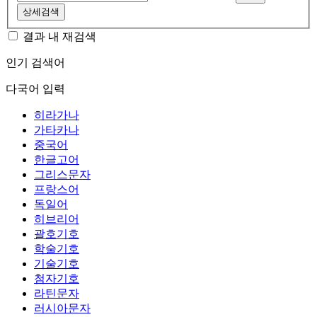
상세검색
결과 내 재검색
인기 검색어
다국어 입력
히라가나
가타카나
중국어
한글고어
그리스문자
프랑스어
독일어
히브리어
괄호기호
학술기호
기술기호
첨자기호
라틴문자
러시아문자