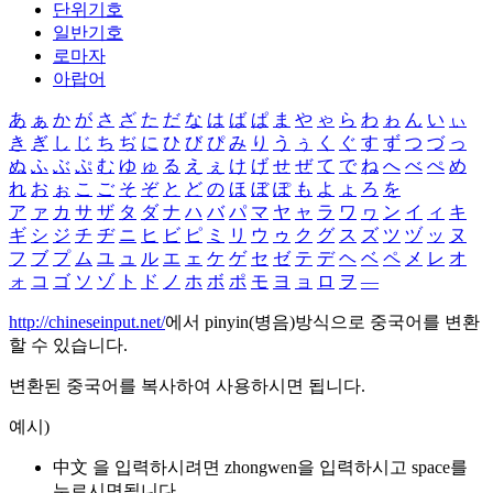
단위기호
일반기호
로마자
아랍어
あ
ぁ
か
が
さ
ざ
た
だ
な
は
ば
ぱ
ま
や
ゃ
ら
わ
ゎ
ん
い
ぃ
き
ぎ
し
じ
ち
ぢ
に
ひ
び
ぴ
み
り
う
ぅ
く
ぐ
す
ず
つ
づ
っ
ぬ
ふ
ぶ
ぷ
む
ゆ
ゅ
る
え
ぇ
け
げ
せ
ぜ
て
で
ね
へ
べ
ぺ
め
れ
お
ぉ
こ
ご
そ
ぞ
と
ど
の
ほ
ぼ
ぽ
も
よ
ょ
ろ
を
ア
ァ
カ
サ
ザ
タ
ダ
ナ
ハ
バ
パ
マ
ヤ
ャ
ラ
ワ
ヮ
ン
イ
ィ
キ
ギ
シ
ジ
チ
ヂ
ニ
ヒ
ビ
ピ
ミ
リ
ウ
ゥ
ク
グ
ス
ズ
ツ
ヅ
ッ
ヌ
フ
ブ
プ
ム
ユ
ュ
ル
エ
ェ
ケ
ゲ
セ
ゼ
テ
デ
ヘ
ベ
ペ
メ
レ
オ
ォ
コ
ゴ
ソ
ゾ
ト
ド
ノ
ホ
ボ
ポ
モ
ヨ
ョ
ロ
ヲ
―
http://chineseinput.net/
에서 pinyin(병음)방식으로 중국어를 변환
할 수 있습니다.
변환된 중국어를 복사하여 사용하시면 됩니다.
예시)
中文 을 입력하시려면
zhongwen
을 입력하시고 space를
누르시면됩니다.