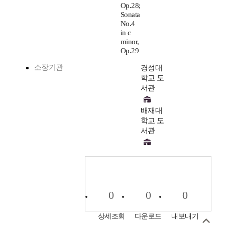
Op.28;
Sonata
No.4
in c
minor,
Op.29
소장기관
경성대
학교 도
서관
배재대
학교 도
서관
0
0
0
상세조회
다운로드
내보내기