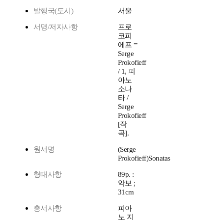
발행국(도시)
서울
서명/저자사항
프로
코피
에프 =
Serge
Prokofieff
/ 1, 피
아노
소나
타 /
Serge
Prokofieff
[작
곡].
원서명
(Serge
Prokofieff)Sonatas
형태사항
89p. :
악보 ;
31cm
총서사항
피아
노 지