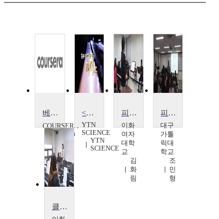
베토벤의 피아노 소타나
<다큐S+>아름다운 선율의 울림, 피아노
피아노실내악II
피아노 문헌 2
YTN
이화
대구
COURSERA
SCIENCE
Jonathan
여자
가톨
YTN
Biss
대학
릭대
SCIENCE
교
학교
김
조
화
민
림
형
클래스피아노