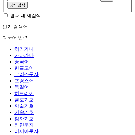
상세검색
결과 내 재검색
인기 검색어
다국어 입력
히라가나
가타카나
중국어
한글고어
그리스문자
프랑스어
독일어
히브리어
괄호기호
학술기호
기술기호
첨자기호
라틴문자
러시아문자