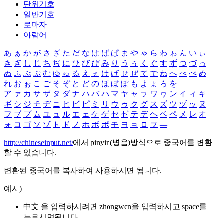
단위기호
일반기호
로마자
아랍어
あ
ぁ
か
が
さ
ざ
た
だ
な
は
ば
ぱ
ま
や
ゃ
ら
わ
ゎ
ん
い
ぃ
き
ぎ
し
じ
ち
ぢ
に
ひ
び
ぴ
み
り
う
ぅ
く
ぐ
す
ず
つ
づ
っ
ぬ
ふ
ぶ
ぷ
む
ゆ
ゅ
る
え
ぇ
け
げ
せ
ぜ
て
で
ね
へ
べ
ぺ
め
れ
お
ぉ
こ
ご
そ
ぞ
と
ど
の
ほ
ぼ
ぽ
も
よ
ょ
ろ
を
ア
ァ
カ
サ
ザ
タ
ダ
ナ
ハ
バ
パ
マ
ヤ
ャ
ラ
ワ
ヮ
ン
イ
ィ
キ
ギ
シ
ジ
チ
ヂ
ニ
ヒ
ビ
ピ
ミ
リ
ウ
ゥ
ク
グ
ス
ズ
ツ
ヅ
ッ
ヌ
フ
ブ
プ
ム
ユ
ュ
ル
エ
ェ
ケ
ゲ
セ
ゼ
テ
デ
ヘ
ベ
ペ
メ
レ
オ
ォ
コ
ゴ
ソ
ゾ
ト
ド
ノ
ホ
ボ
ポ
モ
ヨ
ョ
ロ
ヲ
―
http://chineseinput.net/
에서 pinyin(병음)방식으로 중국어를 변환
할 수 있습니다.
변환된 중국어를 복사하여 사용하시면 됩니다.
예시)
中文 을 입력하시려면
zhongwen
을 입력하시고 space를
누르시면됩니다.