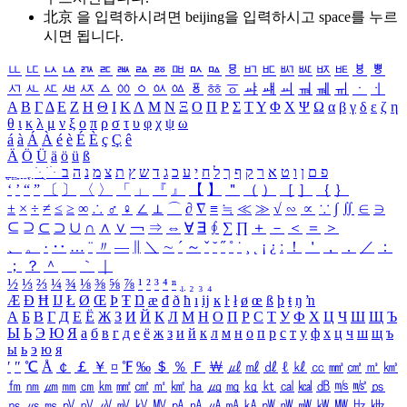
北京 을 입력하시려면
beijing
을 입력하시고 space를 누르
시면 됩니다.
ㅥ
ㅦ
ㅧ
ㅨ
ㅩ
ㅪ
ㅫ
ㅬ
ㅭ
ㅮ
ㅯ
ㅰ
ㅱ
ㅲ
ㅳ
ㅴ
ㅵ
ㅶ
ㅷ
ㅸ
ㅹ
ㅺ
ㅻ
ㅼ
ㅽ
ㅾ
ㅿ
ㆀ
ㆁ
ㆂ
ㆃ
ㆄ
ㆅ
ㆆ
ㆇ
ㆈ
ㆉ
ㆊ
ㆋ
ㆌ
ㆍ
ㆎ
Α
Β
Γ
Δ
Ε
Ζ
Η
Θ
Ι
Κ
Λ
Μ
Ν
Ξ
Ο
Π
Ρ
Σ
Τ
Υ
Φ
Χ
Ψ
Ω
α
β
γ
δ
ε
ζ
η
θ
ι
κ
λ
μ
ν
ξ
ο
π
ρ
σ
τ
υ
φ
χ
ψ
ω
á
à
Á
À
é
è
É
È
ç
Ç
ê
Ä
Ö
Ü
ä
ö
ü
ß
ְ
ֳ
ֲ
ֱ
ָ
ַ
ֵ
ֶ
ִ
ֹ
ּ
ֻ
ׂ
ׁ
ּ
ב
ה
נ
מ
צ
ת
ץ
ש
ד
ג
כ
ע
י
ח
ל
ך
ף
ק
ר
א
ט
ו
ן
ם
פ
‘
’
“
”
〔
〕
〈
〉
「
」
『
』
【
】
＂
（
）
［
］
｛
｝
±
×
÷
≠
≤
≥
∞
∴
♂
♀
∠
⊥
⌒
∂
∇
≡
≒
≪
≫
√
∽
∝
∵
∫
∬
∈
∋
⊆
⊇
⊂
⊃
∪
∩
∧
∨
￢
⇒
⇔
∀
∃
∮
∑
∏
＋
－
＜
＝
＞
、
。
·
‥
…
¨
〃
―
∥
＼
∼
´
～
ˇ
˘
˝
˚
˙
¸
˛
¡
¿
ː
！
＇
，
．
／
：
；
？
＾
＿
｀
｜
½
⅓
⅔
¼
¾
⅛
⅜
⅝
⅞
¹
²
³
⁴
ⁿ
₁
₂
₃
₄
Æ
Ð
Ħ
Ĳ
Ł
Ø
Œ
Þ
Ŧ
Ŋ
æ
đ
ð
ħ
ı
ĳ
ĸ
ŀ
ł
ø
œ
ß
þ
ŧ
ŋ
ŉ
А
Б
В
Г
Д
Е
Ё
Ж
З
И
Й
К
Л
М
Н
О
П
Р
С
Т
У
Ф
Х
Ц
Ч
Ш
Щ
Ъ
Ы
Ь
Э
Ю
Я
а
б
в
г
д
е
ё
ж
з
и
й
к
л
м
н
о
п
р
с
т
у
ф
х
ц
ч
ш
щ
ъ
ы
ь
э
ю
я
′
″
℃
Å
￠
￡
￥
¤
℉
‰
＄
％
Ｆ
￦
㎕
㎖
㎗
ℓ
㎘
㏄
㎣
㎤
㎥
㎦
㎙
㎚
㎛
㎜
㎝
㎞
㎟
㎠
㎡
㎢
㏊
㎍
㎎
㎏
㏏
㎈
㎉
㏈
㎧
㎨
㎰
㎱
㎲
㎳
㎴
㎵
㎶
㎷
㎸
㎹
㎀
㎁
㎂
㎃
㎄
㎺
㎻
㎽
㎾
㎿
㎐
㎑