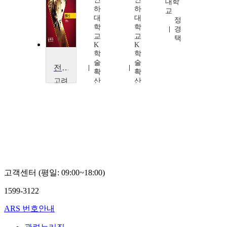
대학
하
하
하
교
대
대
대
정
학
학
학
경
교
교
교
택
K
K
K
학
학
학
술
술
술
전쟁과 인간
확
확
확
산
고려
산
산
연
대학
연
연
구
교
구
구
소
민
소
소
성
경
성
성
동
현
동
동
기
기
기
고객센터 (평일: 09:00~18:00)
1599-3122
ARS 번호안내