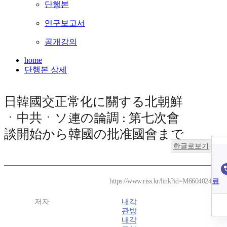
단행본
연구보고서
공개강의
home
단행본 상세
日韓國交正常化に關する北朝鮮
ㆍ中共ㆍソ連の論調 : 第七次會
談開始から韓國の批准國會まで
한글로보기
료
https://www.riss.kr/link?id=M6604024
저자
내각
관방
내각