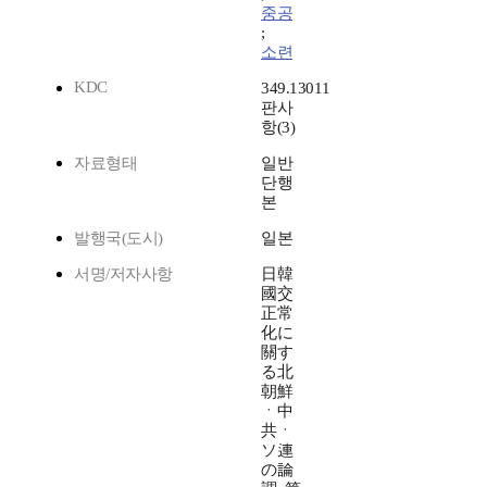
중공
;
소련
KDC
349.13011
판사
항(3)
자료형태
일반
단행
본
발행국(도시)
일본
서명/저자사항
日韓
國交
正常
化に
關す
る北
朝鮮
ㆍ中
共ㆍ
ソ連
の論