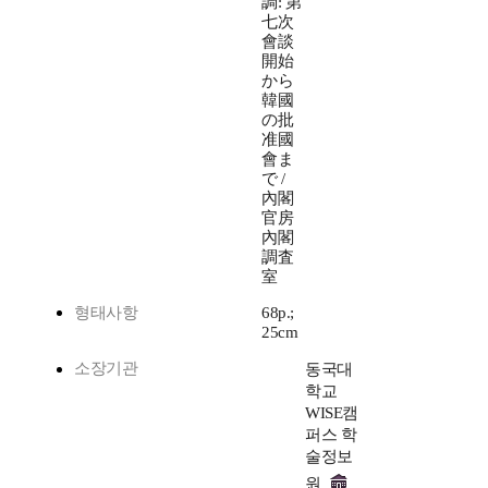
調: 第
七次
會談
開始
から
韓國
の批
准國
會ま
で /
內閣
官房
內閣
調査
室
형태사항
68p.;
25cm
소장기관
동국대
학교
WISE캠
퍼스 학
술정보
원