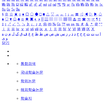
㎒
㎓
㎔
Ω
㏀
㏁
㎊
㎋
㎌
㏖
㏅
㎭
㎮
㎯
㏛
㎩
㎪
㎫
㎬
㏝
㏐
㏓
㏃
㏉
㏜
㏆
§
※
☆
★
○
●
◎
◇
◆
□
■
△
▽
→
←
↑
↓
↔
〓
◁
◀
▷
▶
♤
♠
♡
♥
♧
♣
⊙
◈
▣
◐
◑
▒
▤
▥
▨
▧
▦
▩
♨
☏
☎
☜
☞
¶
†
‡
↕
↗
↙
↖
↘
♭
♩
♪
♬
㉿
㈜
№
㏇
™
㏂
㏘
℡
＃
＆
＊
＠
ª
º
ⅰ
ⅱ
ⅲ
ⅳ
ⅴ
ⅵ
ⅶ
ⅷ
ⅸ
ⅹ
Ⅰ
Ⅱ
Ⅲ
Ⅳ
Ⅴ
Ⅵ
Ⅶ
Ⅷ
Ⅸ
Ⅹ
ا
ب
ت
ث
ج
ح
خ
د
ذ
ر
ز
س
ش
ص
ض
ط
ظ
ع
غ
ف
ق
ک
ل
م
ن
ه
و
ی
닫기
통합검색
국내학술논문
학위논문
해외학술논문
학술지