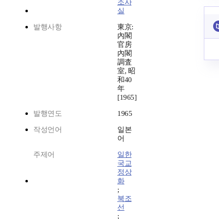
조사
실
발행사항
東京:
內閣
官房
內閣
調査
室, 昭
和40
年
[1965]
발행연도
1965
작성언어
일본
어
주제어
일한
국교
정상
화
;
북조
선
;