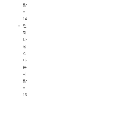
람
=
14
언
제
나
생
각
나
는
사
람
=
16