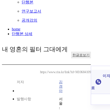
단행본
연구보고서
공개강의
home
단행본 상세
내 영혼의 필터 그대에게
한글로보기
https://www.riss.kr/link?id=M10684109
이 자
저자
김
경
료
아
발행사항
서
울
: