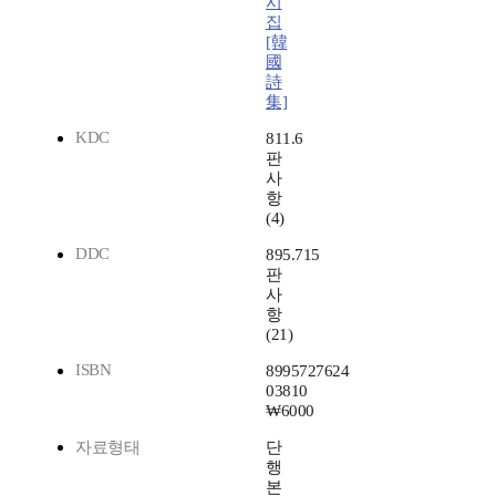
시
집
[韓
國
詩
集]
KDC
811.6
판
사
항
(4)
DDC
895.715
판
사
항
(21)
ISBN
8995727624
03810
₩6000
자료형태
단
행
본