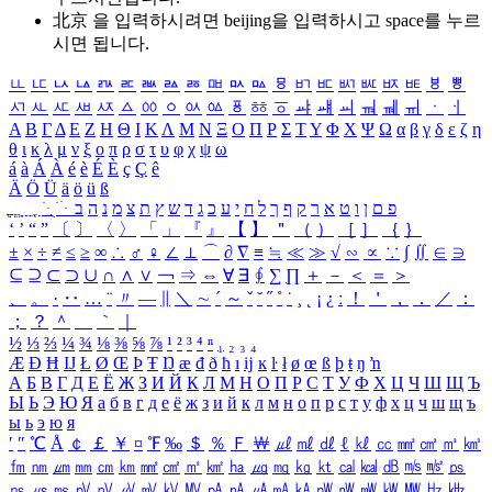
北京 을 입력하시려면
beijing
을 입력하시고 space를 누르
시면 됩니다.
ㅥ
ㅦ
ㅧ
ㅨ
ㅩ
ㅪ
ㅫ
ㅬ
ㅭ
ㅮ
ㅯ
ㅰ
ㅱ
ㅲ
ㅳ
ㅴ
ㅵ
ㅶ
ㅷ
ㅸ
ㅹ
ㅺ
ㅻ
ㅼ
ㅽ
ㅾ
ㅿ
ㆀ
ㆁ
ㆂ
ㆃ
ㆄ
ㆅ
ㆆ
ㆇ
ㆈ
ㆉ
ㆊ
ㆋ
ㆌ
ㆍ
ㆎ
Α
Β
Γ
Δ
Ε
Ζ
Η
Θ
Ι
Κ
Λ
Μ
Ν
Ξ
Ο
Π
Ρ
Σ
Τ
Υ
Φ
Χ
Ψ
Ω
α
β
γ
δ
ε
ζ
η
θ
ι
κ
λ
μ
ν
ξ
ο
π
ρ
σ
τ
υ
φ
χ
ψ
ω
á
à
Á
À
é
è
É
È
ç
Ç
ê
Ä
Ö
Ü
ä
ö
ü
ß
ְ
ֳ
ֲ
ֱ
ָ
ַ
ֵ
ֶ
ִ
ֹ
ּ
ֻ
ׂ
ׁ
ּ
ב
ה
נ
מ
צ
ת
ץ
ש
ד
ג
כ
ע
י
ח
ל
ך
ף
ק
ר
א
ט
ו
ן
ם
פ
‘
’
“
”
〔
〕
〈
〉
「
」
『
』
【
】
＂
（
）
［
］
｛
｝
±
×
÷
≠
≤
≥
∞
∴
♂
♀
∠
⊥
⌒
∂
∇
≡
≒
≪
≫
√
∽
∝
∵
∫
∬
∈
∋
⊆
⊇
⊂
⊃
∪
∩
∧
∨
￢
⇒
⇔
∀
∃
∮
∑
∏
＋
－
＜
＝
＞
、
。
·
‥
…
¨
〃
―
∥
＼
∼
´
～
ˇ
˘
˝
˚
˙
¸
˛
¡
¿
ː
！
＇
，
．
／
：
；
？
＾
＿
｀
｜
½
⅓
⅔
¼
¾
⅛
⅜
⅝
⅞
¹
²
³
⁴
ⁿ
₁
₂
₃
₄
Æ
Ð
Ħ
Ĳ
Ł
Ø
Œ
Þ
Ŧ
Ŋ
æ
đ
ð
ħ
ı
ĳ
ĸ
ŀ
ł
ø
œ
ß
þ
ŧ
ŋ
ŉ
А
Б
В
Г
Д
Е
Ё
Ж
З
И
Й
К
Л
М
Н
О
П
Р
С
Т
У
Ф
Х
Ц
Ч
Ш
Щ
Ъ
Ы
Ь
Э
Ю
Я
а
б
в
г
д
е
ё
ж
з
и
й
к
л
м
н
о
п
р
с
т
у
ф
х
ц
ч
ш
щ
ъ
ы
ь
э
ю
я
′
″
℃
Å
￠
￡
￥
¤
℉
‰
＄
％
Ｆ
￦
㎕
㎖
㎗
ℓ
㎘
㏄
㎣
㎤
㎥
㎦
㎙
㎚
㎛
㎜
㎝
㎞
㎟
㎠
㎡
㎢
㏊
㎍
㎎
㎏
㏏
㎈
㎉
㏈
㎧
㎨
㎰
㎱
㎲
㎳
㎴
㎵
㎶
㎷
㎸
㎹
㎀
㎁
㎂
㎃
㎄
㎺
㎻
㎽
㎾
㎿
㎐
㎑