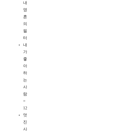
내
영
혼
의
필
터
내
가
좋
아
하
는
사
람
=
12
멋
진
사