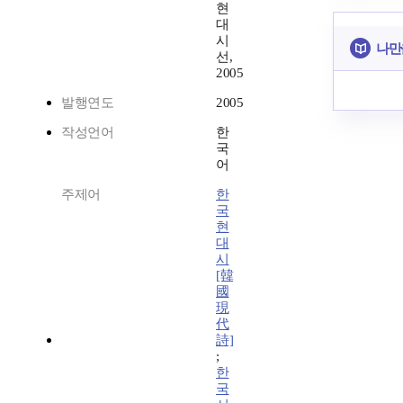
현
대
시
나만
선,
2005
발행연도
2005
작성언어
한
국
어
주제어
한
국
현
대
시
[韓
國
現
代
詩]
;
한
국