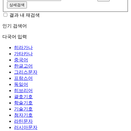
상세검색
결과 내 재검색
인기 검색어
다국어 입력
히라가나
가타카나
중국어
한글고어
그리스문자
프랑스어
독일어
히브리어
괄호기호
학술기호
기술기호
첨자기호
라틴문자
러시아문자