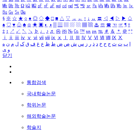
㎒
㎓
㎔
Ω
㏀
㏁
㎊
㎋
㎌
㏖
㏅
㎭
㎮
㎯
㏛
㎩
㎪
㎫
㎬
㏝
㏐
㏓
㏃
㏉
㏜
㏆
§
※
☆
★
○
●
◎
◇
◆
□
■
△
▽
→
←
↑
↓
↔
〓
◁
◀
▷
▶
♤
♠
♡
♥
♧
♣
⊙
◈
▣
◐
◑
▒
▤
▥
▨
▧
▦
▩
♨
☏
☎
☜
☞
¶
†
‡
↕
↗
↙
↖
↘
♭
♩
♪
♬
㉿
㈜
№
㏇
™
㏂
㏘
℡
＃
＆
＊
＠
ª
º
ⅰ
ⅱ
ⅲ
ⅳ
ⅴ
ⅵ
ⅶ
ⅷ
ⅸ
ⅹ
Ⅰ
Ⅱ
Ⅲ
Ⅳ
Ⅴ
Ⅵ
Ⅶ
Ⅷ
Ⅸ
Ⅹ
ا
ب
ت
ث
ج
ح
خ
د
ذ
ر
ز
س
ش
ص
ض
ط
ظ
ع
غ
ف
ق
ک
ل
م
ن
ه
و
ی
닫기
통합검색
국내학술논문
학위논문
해외학술논문
학술지