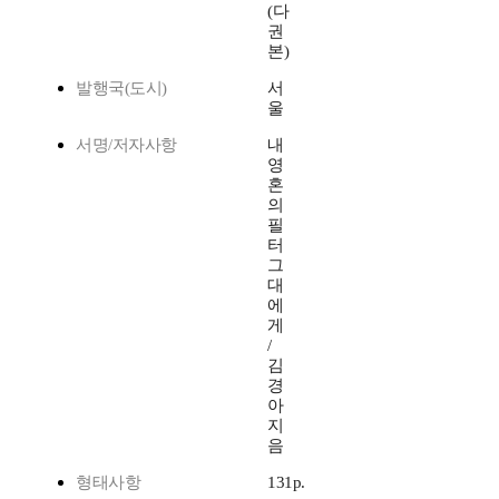
(다
권
본)
발행국(도시)
서
울
서명/저자사항
내
영
혼
의
필
터
그
대
에
게
/
김
경
아
지
음
형태사항
131p.