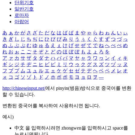
단위기호
일반기호
로마자
아랍어
あ
ぁ
か
が
さ
ざ
た
だ
な
は
ば
ぱ
ま
や
ゃ
ら
わ
ゎ
ん
い
ぃ
き
ぎ
し
じ
ち
ぢ
に
ひ
び
ぴ
み
り
う
ぅ
く
ぐ
す
ず
つ
づ
っ
ぬ
ふ
ぶ
ぷ
む
ゆ
ゅ
る
え
ぇ
け
げ
せ
ぜ
て
で
ね
へ
べ
ぺ
め
れ
お
ぉ
こ
ご
そ
ぞ
と
ど
の
ほ
ぼ
ぽ
も
よ
ょ
ろ
を
ア
ァ
カ
サ
ザ
タ
ダ
ナ
ハ
バ
パ
マ
ヤ
ャ
ラ
ワ
ヮ
ン
イ
ィ
キ
ギ
シ
ジ
チ
ヂ
ニ
ヒ
ビ
ピ
ミ
リ
ウ
ゥ
ク
グ
ス
ズ
ツ
ヅ
ッ
ヌ
フ
ブ
プ
ム
ユ
ュ
ル
エ
ェ
ケ
ゲ
セ
ゼ
テ
デ
ヘ
ベ
ペ
メ
レ
オ
ォ
コ
ゴ
ソ
ゾ
ト
ド
ノ
ホ
ボ
ポ
モ
ヨ
ョ
ロ
ヲ
―
http://chineseinput.net/
에서 pinyin(병음)방식으로 중국어를 변환
할 수 있습니다.
변환된 중국어를 복사하여 사용하시면 됩니다.
예시)
中文 을 입력하시려면
zhongwen
을 입력하시고 space를
누르시면됩니다.