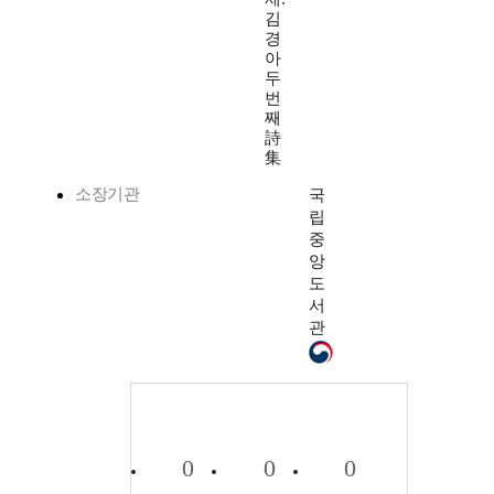
김
경
아
두
번
째
詩
集
소장기관
국
립
중
앙
도
서
관
0
0
0