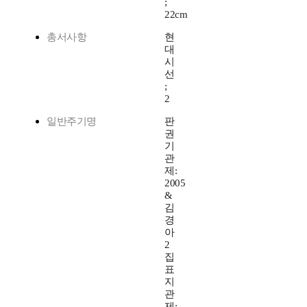
;
22cm
총서사항
현
대
시
선
;
2
일반주기명
판
권
기
관
제:
2005
&
김
경
아
2
집
표
지
관
제: