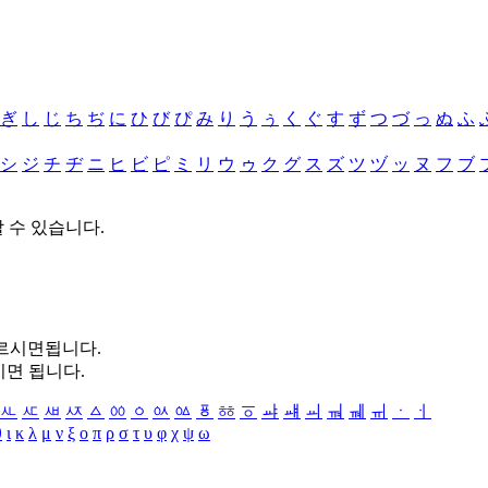
ぎ
し
じ
ち
ぢ
に
ひ
び
ぴ
み
り
う
ぅ
く
ぐ
す
ず
つ
づ
っ
ぬ
ふ
シ
ジ
チ
ヂ
ニ
ヒ
ビ
ピ
ミ
リ
ウ
ゥ
ク
グ
ス
ズ
ツ
ヅ
ッ
ヌ
フ
ブ
할 수 있습니다.
누르시면됩니다.
시면 됩니다.
ㅻ
ㅼ
ㅽ
ㅾ
ㅿ
ㆀ
ㆁ
ㆂ
ㆃ
ㆄ
ㆅ
ㆆ
ㆇ
ㆈ
ㆉ
ㆊ
ㆋ
ㆌ
ㆍ
ㆎ
θ
ι
κ
λ
μ
ν
ξ
ο
π
ρ
σ
τ
υ
φ
χ
ψ
ω