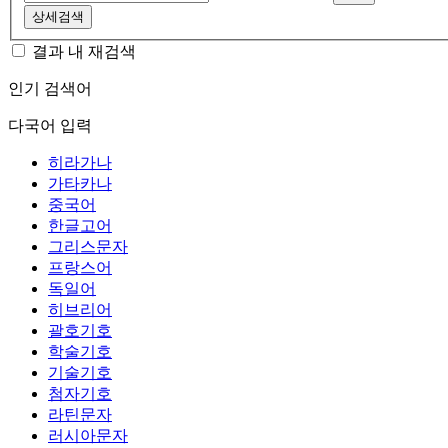
상세검색
결과 내 재검색
인기 검색어
다국어 입력
히라가나
가타카나
중국어
한글고어
그리스문자
프랑스어
독일어
히브리어
괄호기호
학술기호
기술기호
첨자기호
라틴문자
러시아문자