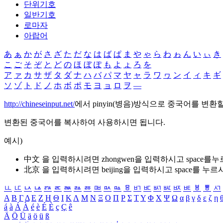
단위기호
일반기호
로마자
아랍어
あ
ぁ
か
が
さ
ざ
た
だ
な
は
ば
ぱ
ま
や
ゃ
ら
わ
ゎ
ん
い
ぃ
き
こ
ご
そ
ぞ
と
ど
の
ほ
ぼ
ぽ
も
よ
ょ
ろ
を
ア
ァ
カ
サ
ザ
タ
ダ
ナ
ハ
バ
パ
マ
ヤ
ャ
ラ
ワ
ヮ
ン
イ
ィ
キ
ギ
ソ
ゾ
ト
ド
ノ
ホ
ボ
ポ
モ
ヨ
ョ
ロ
ヲ
―
http://chineseinput.net/
에서 pinyin(병음)방식으로 중국어를 변환
변환된 중국어를 복사하여 사용하시면 됩니다.
예시)
中文 을 입력하시려면
zhongwen
을 입력하시고 space를
北京 을 입력하시려면
beijing
을 입력하시고 space를 누르
ㅥ
ㅦ
ㅧ
ㅨ
ㅩ
ㅪ
ㅫ
ㅬ
ㅭ
ㅮ
ㅯ
ㅰ
ㅱ
ㅲ
ㅳ
ㅴ
ㅵ
ㅶ
ㅷ
ㅸ
ㅹ
ㅺ
Α
Β
Γ
Δ
Ε
Ζ
Η
Θ
Ι
Κ
Λ
Μ
Ν
Ξ
Ο
Π
Ρ
Σ
Τ
Υ
Φ
Χ
Ψ
Ω
α
β
γ
δ
ε
ζ
η
á
à
Á
À
é
è
É
È
ç
Ç
ê
Ä
Ö
Ü
ä
ö
ü
ß