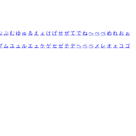
ぶ
ぷ
む
ゆ
ゅ
る
え
ぇ
け
げ
せ
ぜ
て
で
ね
へ
べ
ぺ
め
れ
お
ぉ
プ
ム
ユ
ュ
ル
エ
ェ
ケ
ゲ
セ
ゼ
テ
デ
ヘ
ベ
ペ
メ
レ
オ
ォ
コ
ゴ