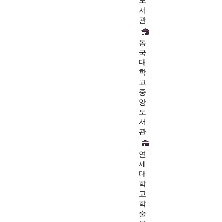
도
서
관
동
국
대
학
교
중
앙
도
서
관
연
세
대
학
교
학
술