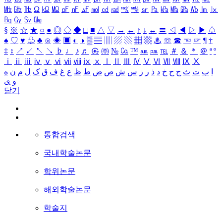
㎒
㎓
㎔
Ω
㏀
㏁
㎊
㎋
㎌
㏖
㏅
㎭
㎮
㎯
㏛
㎩
㎪
㎫
㎬
㏝
㏐
㏓
㏃
㏉
㏜
㏆
§
※
☆
★
○
●
◎
◇
◆
□
■
△
▽
→
←
↑
↓
↔
〓
◁
◀
▷
▶
♤
♠
♡
♥
♧
♣
⊙
◈
▣
◐
◑
▒
▤
▥
▨
▧
▦
▩
♨
☏
☎
☜
☞
¶
†
‡
↕
↗
↙
↖
↘
♭
♩
♪
♬
㉿
㈜
№
㏇
™
㏂
㏘
℡
＃
＆
＊
＠
ª
º
ⅰ
ⅱ
ⅲ
ⅳ
ⅴ
ⅵ
ⅶ
ⅷ
ⅸ
ⅹ
Ⅰ
Ⅱ
Ⅲ
Ⅳ
Ⅴ
Ⅵ
Ⅶ
Ⅷ
Ⅸ
Ⅹ
ا
ب
ت
ث
ج
ح
خ
د
ذ
ر
ز
س
ش
ص
ض
ط
ظ
ع
غ
ف
ق
ک
ل
م
ن
ه
و
ی
닫기
통합검색
국내학술논문
학위논문
해외학술논문
학술지