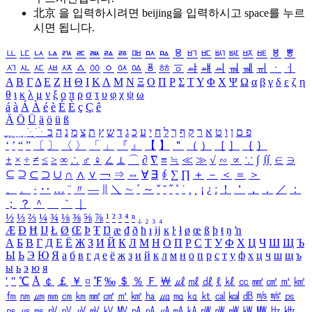
北京 을 입력하시려면
beijing
을 입력하시고 space를 누르
시면 됩니다.
ㅥ
ㅦ
ㅧ
ㅨ
ㅩ
ㅪ
ㅫ
ㅬ
ㅭ
ㅮ
ㅯ
ㅰ
ㅱ
ㅲ
ㅳ
ㅴ
ㅵ
ㅶ
ㅷ
ㅸ
ㅹ
ㅺ
ㅻ
ㅼ
ㅽ
ㅾ
ㅿ
ㆀ
ㆁ
ㆂ
ㆃ
ㆄ
ㆅ
ㆆ
ㆇ
ㆈ
ㆉ
ㆊ
ㆋ
ㆌ
ㆍ
ㆎ
Α
Β
Γ
Δ
Ε
Ζ
Η
Θ
Ι
Κ
Λ
Μ
Ν
Ξ
Ο
Π
Ρ
Σ
Τ
Υ
Φ
Χ
Ψ
Ω
α
β
γ
δ
ε
ζ
η
θ
ι
κ
λ
μ
ν
ξ
ο
π
ρ
σ
τ
υ
φ
χ
ψ
ω
á
à
Á
À
é
è
É
È
ç
Ç
ê
Ä
Ö
Ü
ä
ö
ü
ß
ְ
ֳ
ֲ
ֱ
ָ
ַ
ֵ
ֶ
ִ
ֹ
ּ
ֻ
ׂ
ׁ
ּ
ב
ה
נ
מ
צ
ת
ץ
ש
ד
ג
כ
ע
י
ח
ל
ך
ף
ק
ר
א
ט
ו
ן
ם
פ
‘
’
“
”
〔
〕
〈
〉
「
」
『
』
【
】
＂
（
）
［
］
｛
｝
±
×
÷
≠
≤
≥
∞
∴
♂
♀
∠
⊥
⌒
∂
∇
≡
≒
≪
≫
√
∽
∝
∵
∫
∬
∈
∋
⊆
⊇
⊂
⊃
∪
∩
∧
∨
￢
⇒
⇔
∀
∃
∮
∑
∏
＋
－
＜
＝
＞
、
。
·
‥
…
¨
〃
―
∥
＼
∼
´
～
ˇ
˘
˝
˚
˙
¸
˛
¡
¿
ː
！
＇
，
．
／
：
；
？
＾
＿
｀
｜
½
⅓
⅔
¼
¾
⅛
⅜
⅝
⅞
¹
²
³
⁴
ⁿ
₁
₂
₃
₄
Æ
Ð
Ħ
Ĳ
Ł
Ø
Œ
Þ
Ŧ
Ŋ
æ
đ
ð
ħ
ı
ĳ
ĸ
ŀ
ł
ø
œ
ß
þ
ŧ
ŋ
ŉ
А
Б
В
Г
Д
Е
Ё
Ж
З
И
Й
К
Л
М
Н
О
П
Р
С
Т
У
Ф
Х
Ц
Ч
Ш
Щ
Ъ
Ы
Ь
Э
Ю
Я
а
б
в
г
д
е
ё
ж
з
и
й
к
л
м
н
о
п
р
с
т
у
ф
х
ц
ч
ш
щ
ъ
ы
ь
э
ю
я
′
″
℃
Å
￠
￡
￥
¤
℉
‰
＄
％
Ｆ
￦
㎕
㎖
㎗
ℓ
㎘
㏄
㎣
㎤
㎥
㎦
㎙
㎚
㎛
㎜
㎝
㎞
㎟
㎠
㎡
㎢
㏊
㎍
㎎
㎏
㏏
㎈
㎉
㏈
㎧
㎨
㎰
㎱
㎲
㎳
㎴
㎵
㎶
㎷
㎸
㎹
㎀
㎁
㎂
㎃
㎄
㎺
㎻
㎽
㎾
㎿
㎐
㎑