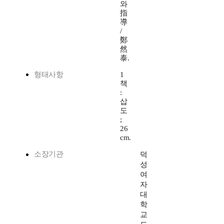
와
指
導
/
鄭
然
泰.
형태사항
1
책
:
삽
도
;
26
cm.
소장기관
덕
성
여
자
대
학
교