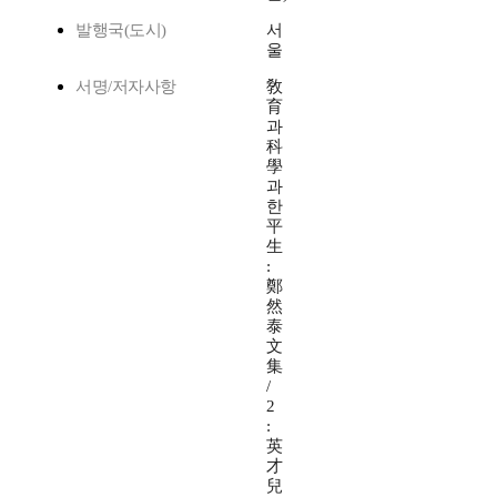
발행국(도시)
서
울
서명/저자사항
敎
育
과
科
學
과
한
平
生
:
鄭
然
泰
文
集
/
2
:
英
才
兒