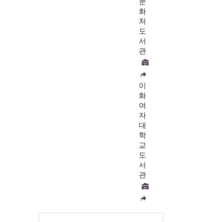
문
화
처
도
서
관
이
화
여
자
대
학
교
도
서
관