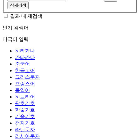
상세검색
결과 내 재검색
인기 검색어
다국어 입력
히라가나
가타카나
중국어
한글고어
그리스문자
프랑스어
독일어
히브리어
괄호기호
학술기호
기술기호
첨자기호
라틴문자
러시아문자