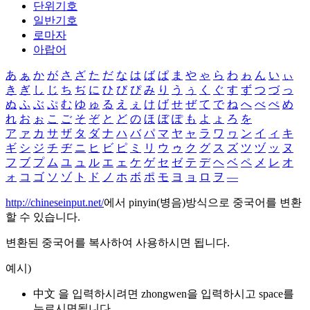
단위기호
일반기호
로마자
아랍어
あ
ぁ
か
が
さ
ざ
た
だ
な
は
ば
ぱ
ま
や
ゃ
ら
わ
ゎ
ん
い
ぃ
き
ぎ
し
じ
ち
ぢ
に
ひ
び
ぴ
み
り
う
ぅ
く
ぐ
す
ず
つ
づ
っ
ぬ
ふ
ぶ
ぷ
む
ゆ
ゅ
る
え
ぇ
け
げ
せ
ぜ
て
で
ね
へ
べ
ぺ
め
れ
お
ぉ
こ
ご
そ
ぞ
と
ど
の
ほ
ぼ
ぽ
も
よ
ょ
ろ
を
ア
ァ
カ
サ
ザ
タ
ダ
ナ
ハ
バ
パ
マ
ヤ
ャ
ラ
ワ
ヮ
ン
イ
ィ
キ
ギ
シ
ジ
チ
ヂ
ニ
ヒ
ビ
ピ
ミ
リ
ウ
ゥ
ク
グ
ス
ズ
ツ
ヅ
ッ
ヌ
フ
ブ
プ
ム
ユ
ュ
ル
エ
ェ
ケ
ゲ
セ
ゼ
テ
デ
ヘ
ベ
ペ
メ
レ
オ
ォ
コ
ゴ
ソ
ゾ
ト
ド
ノ
ホ
ボ
ポ
モ
ヨ
ョ
ロ
ヲ
―
http://chineseinput.net/
에서 pinyin(병음)방식으로 중국어를 변환
할 수 있습니다.
변환된 중국어를 복사하여 사용하시면 됩니다.
예시)
中文 을 입력하시려면
zhongwen
을 입력하시고 space를
누르시면됩니다.