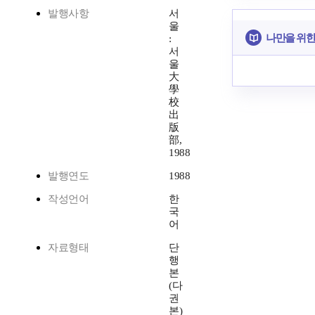
발행사항
서
울
나만을 위한
:
서
울
大
學
校
出
版
部,
1988
발행연도
1988
작성언어
한
국
어
자료형태
단
행
본
(다
권
본)