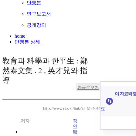
단행본
연구보고서
공개강의
home
단행본 상세
敎育과 科學과 한平生 : 鄭
然泰文集 . 2 , 英才兒와 指
導
한글로보기
이 자료와 함
료
https://www.riss.kr/link?id=M74044
저자
정
연
태