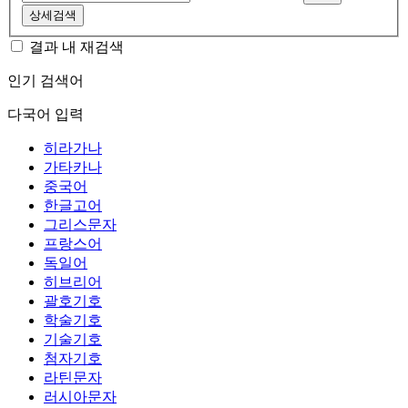
상세검색
결과 내 재검색
인기 검색어
다국어 입력
히라가나
가타카나
중국어
한글고어
그리스문자
프랑스어
독일어
히브리어
괄호기호
학술기호
기술기호
첨자기호
라틴문자
러시아문자