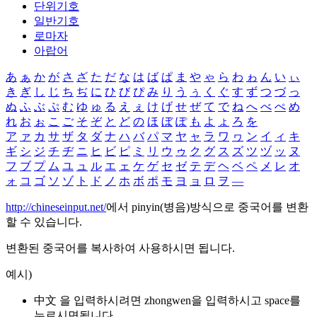
단위기호
일반기호
로마자
아랍어
あ
ぁ
か
が
さ
ざ
た
だ
な
は
ば
ぱ
ま
や
ゃ
ら
わ
ゎ
ん
い
ぃ
き
ぎ
し
じ
ち
ぢ
に
ひ
び
ぴ
み
り
う
ぅ
く
ぐ
す
ず
つ
づ
っ
ぬ
ふ
ぶ
ぷ
む
ゆ
ゅ
る
え
ぇ
け
げ
せ
ぜ
て
で
ね
へ
べ
ぺ
め
れ
お
ぉ
こ
ご
そ
ぞ
と
ど
の
ほ
ぼ
ぽ
も
よ
ょ
ろ
を
ア
ァ
カ
サ
ザ
タ
ダ
ナ
ハ
バ
パ
マ
ヤ
ャ
ラ
ワ
ヮ
ン
イ
ィ
キ
ギ
シ
ジ
チ
ヂ
ニ
ヒ
ビ
ピ
ミ
リ
ウ
ゥ
ク
グ
ス
ズ
ツ
ヅ
ッ
ヌ
フ
ブ
プ
ム
ユ
ュ
ル
エ
ェ
ケ
ゲ
セ
ゼ
テ
デ
ヘ
ベ
ペ
メ
レ
オ
ォ
コ
ゴ
ソ
ゾ
ト
ド
ノ
ホ
ボ
ポ
モ
ヨ
ョ
ロ
ヲ
―
http://chineseinput.net/
에서 pinyin(병음)방식으로 중국어를 변환
할 수 있습니다.
변환된 중국어를 복사하여 사용하시면 됩니다.
예시)
中文 을 입력하시려면
zhongwen
을 입력하시고 space를
누르시면됩니다.