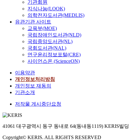
기관회원
지식나눔(LOOK)
의학전자도서관(MEDLIS)
유관기관 사이트
교육부(MOE)
국립장애인도서관(NLD)
국립중앙도서관(NL)
국회도서관(NAL)
연구윤리정보포털(CRE)
사이언스온 (ScienceON)
이용약관
개인정보처리방침
개인정보 재동의
기관소개
저작물 게시중단요청
41061 대구광역시 동구 동내로 64(동내동1119) KERIS빌딩
Copyright© KERIS. ALL RIGHTS RESERVED