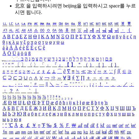
北京 을 입력하시려면
beijing
을 입력하시고 space를 누르
시면 됩니다.
ㅥ
ㅦ
ㅧ
ㅨ
ㅩ
ㅪ
ㅫ
ㅬ
ㅭ
ㅮ
ㅯ
ㅰ
ㅱ
ㅲ
ㅳ
ㅴ
ㅵ
ㅶ
ㅷ
ㅸ
ㅹ
ㅺ
ㅻ
ㅼ
ㅽ
ㅾ
ㅿ
ㆀ
ㆁ
ㆂ
ㆃ
ㆄ
ㆅ
ㆆ
ㆇ
ㆈ
ㆉ
ㆊ
ㆋ
ㆌ
ㆍ
ㆎ
Α
Β
Γ
Δ
Ε
Ζ
Η
Θ
Ι
Κ
Λ
Μ
Ν
Ξ
Ο
Π
Ρ
Σ
Τ
Υ
Φ
Χ
Ψ
Ω
α
β
γ
δ
ε
ζ
η
θ
ι
κ
λ
μ
ν
ξ
ο
π
ρ
σ
τ
υ
φ
χ
ψ
ω
á
à
Á
À
é
è
É
È
ç
Ç
ê
Ä
Ö
Ü
ä
ö
ü
ß
ְ
ֳ
ֲ
ֱ
ָ
ַ
ֵ
ֶ
ִ
ֹ
ּ
ֻ
ׂ
ׁ
ּ
ב
ה
נ
מ
צ
ת
ץ
ש
ד
ג
כ
ע
י
ח
ל
ך
ף
ק
ר
א
ט
ו
ן
ם
פ
‘
’
“
”
〔
〕
〈
〉
「
」
『
』
【
】
＂
（
）
［
］
｛
｝
±
×
÷
≠
≤
≥
∞
∴
♂
♀
∠
⊥
⌒
∂
∇
≡
≒
≪
≫
√
∽
∝
∵
∫
∬
∈
∋
⊆
⊇
⊂
⊃
∪
∩
∧
∨
￢
⇒
⇔
∀
∃
∮
∑
∏
＋
－
＜
＝
＞
、
。
·
‥
…
¨
〃
―
∥
＼
∼
´
～
ˇ
˘
˝
˚
˙
¸
˛
¡
¿
ː
！
＇
，
．
／
：
；
？
＾
＿
｀
｜
½
⅓
⅔
¼
¾
⅛
⅜
⅝
⅞
¹
²
³
⁴
ⁿ
₁
₂
₃
₄
Æ
Ð
Ħ
Ĳ
Ł
Ø
Œ
Þ
Ŧ
Ŋ
æ
đ
ð
ħ
ı
ĳ
ĸ
ŀ
ł
ø
œ
ß
þ
ŧ
ŋ
ŉ
А
Б
В
Г
Д
Е
Ё
Ж
З
И
Й
К
Л
М
Н
О
П
Р
С
Т
У
Ф
Х
Ц
Ч
Ш
Щ
Ъ
Ы
Ь
Э
Ю
Я
а
б
в
г
д
е
ё
ж
з
и
й
к
л
м
н
о
п
р
с
т
у
ф
х
ц
ч
ш
щ
ъ
ы
ь
э
ю
я
′
″
℃
Å
￠
￡
￥
¤
℉
‰
＄
％
Ｆ
￦
㎕
㎖
㎗
ℓ
㎘
㏄
㎣
㎤
㎥
㎦
㎙
㎚
㎛
㎜
㎝
㎞
㎟
㎠
㎡
㎢
㏊
㎍
㎎
㎏
㏏
㎈
㎉
㏈
㎧
㎨
㎰
㎱
㎲
㎳
㎴
㎵
㎶
㎷
㎸
㎹
㎀
㎁
㎂
㎃
㎄
㎺
㎻
㎽
㎾
㎿
㎐
㎑