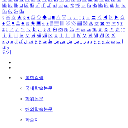
㎒
㎓
㎔
Ω
㏀
㏁
㎊
㎋
㎌
㏖
㏅
㎭
㎮
㎯
㏛
㎩
㎪
㎫
㎬
㏝
㏐
㏓
㏃
㏉
㏜
㏆
§
※
☆
★
○
●
◎
◇
◆
□
■
△
▽
→
←
↑
↓
↔
〓
◁
◀
▷
▶
♤
♠
♡
♥
♧
♣
⊙
◈
▣
◐
◑
▒
▤
▥
▨
▧
▦
▩
♨
☏
☎
☜
☞
¶
†
‡
↕
↗
↙
↖
↘
♭
♩
♪
♬
㉿
㈜
№
㏇
™
㏂
㏘
℡
＃
＆
＊
＠
ª
º
ⅰ
ⅱ
ⅲ
ⅳ
ⅴ
ⅵ
ⅶ
ⅷ
ⅸ
ⅹ
Ⅰ
Ⅱ
Ⅲ
Ⅳ
Ⅴ
Ⅵ
Ⅶ
Ⅷ
Ⅸ
Ⅹ
ا
ب
ت
ث
ج
ح
خ
د
ذ
ر
ز
س
ش
ص
ض
ط
ظ
ع
غ
ف
ق
ک
ل
م
ن
ه
و
ی
닫기
통합검색
국내학술논문
학위논문
해외학술논문
학술지