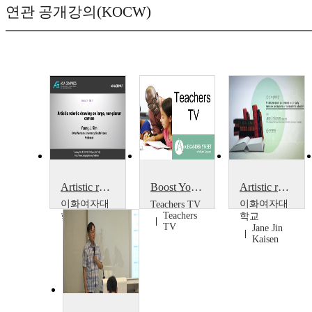
연관 공개강의(KOCW)
Artistic robotic drawing on large, non-planar canvas
Boost Your Teaching: Tips for Better Digital Photography
Artistic research as a means to critically translate perceptions of transnational adoption
이화여자대
이화여자대
Teachers TV
Teachers
학교
학교
TV
Jane Jin
김영준
Kaisen