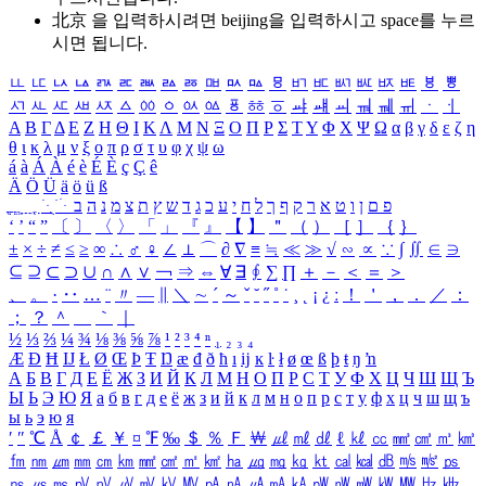
北京 을 입력하시려면
beijing
을 입력하시고 space를 누르
시면 됩니다.
ㅥ
ㅦ
ㅧ
ㅨ
ㅩ
ㅪ
ㅫ
ㅬ
ㅭ
ㅮ
ㅯ
ㅰ
ㅱ
ㅲ
ㅳ
ㅴ
ㅵ
ㅶ
ㅷ
ㅸ
ㅹ
ㅺ
ㅻ
ㅼ
ㅽ
ㅾ
ㅿ
ㆀ
ㆁ
ㆂ
ㆃ
ㆄ
ㆅ
ㆆ
ㆇ
ㆈ
ㆉ
ㆊ
ㆋ
ㆌ
ㆍ
ㆎ
Α
Β
Γ
Δ
Ε
Ζ
Η
Θ
Ι
Κ
Λ
Μ
Ν
Ξ
Ο
Π
Ρ
Σ
Τ
Υ
Φ
Χ
Ψ
Ω
α
β
γ
δ
ε
ζ
η
θ
ι
κ
λ
μ
ν
ξ
ο
π
ρ
σ
τ
υ
φ
χ
ψ
ω
á
à
Á
À
é
è
É
È
ç
Ç
ê
Ä
Ö
Ü
ä
ö
ü
ß
ְ
ֳ
ֲ
ֱ
ָ
ַ
ֵ
ֶ
ִ
ֹ
ּ
ֻ
ׂ
ׁ
ּ
ב
ה
נ
מ
צ
ת
ץ
ש
ד
ג
כ
ע
י
ח
ל
ך
ף
ק
ר
א
ט
ו
ן
ם
פ
‘
’
“
”
〔
〕
〈
〉
「
」
『
』
【
】
＂
（
）
［
］
｛
｝
±
×
÷
≠
≤
≥
∞
∴
♂
♀
∠
⊥
⌒
∂
∇
≡
≒
≪
≫
√
∽
∝
∵
∫
∬
∈
∋
⊆
⊇
⊂
⊃
∪
∩
∧
∨
￢
⇒
⇔
∀
∃
∮
∑
∏
＋
－
＜
＝
＞
、
。
·
‥
…
¨
〃
―
∥
＼
∼
´
～
ˇ
˘
˝
˚
˙
¸
˛
¡
¿
ː
！
＇
，
．
／
：
；
？
＾
＿
｀
｜
½
⅓
⅔
¼
¾
⅛
⅜
⅝
⅞
¹
²
³
⁴
ⁿ
₁
₂
₃
₄
Æ
Ð
Ħ
Ĳ
Ł
Ø
Œ
Þ
Ŧ
Ŋ
æ
đ
ð
ħ
ı
ĳ
ĸ
ŀ
ł
ø
œ
ß
þ
ŧ
ŋ
ŉ
А
Б
В
Г
Д
Е
Ё
Ж
З
И
Й
К
Л
М
Н
О
П
Р
С
Т
У
Ф
Х
Ц
Ч
Ш
Щ
Ъ
Ы
Ь
Э
Ю
Я
а
б
в
г
д
е
ё
ж
з
и
й
к
л
м
н
о
п
р
с
т
у
ф
х
ц
ч
ш
щ
ъ
ы
ь
э
ю
я
′
″
℃
Å
￠
￡
￥
¤
℉
‰
＄
％
Ｆ
￦
㎕
㎖
㎗
ℓ
㎘
㏄
㎣
㎤
㎥
㎦
㎙
㎚
㎛
㎜
㎝
㎞
㎟
㎠
㎡
㎢
㏊
㎍
㎎
㎏
㏏
㎈
㎉
㏈
㎧
㎨
㎰
㎱
㎲
㎳
㎴
㎵
㎶
㎷
㎸
㎹
㎀
㎁
㎂
㎃
㎄
㎺
㎻
㎽
㎾
㎿
㎐
㎑