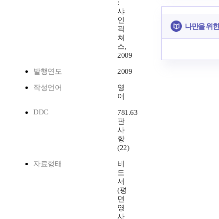
:
샤
인
나만을 위한
픽
쳐
스,
2009
발행연도
2009
작성언어
영
어
DDC
781.63
판
사
항
(22)
자료형태
비
도
서
(평
면
영
사