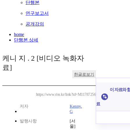
단행본
연구보고서
공개강의
home
단행본 상세
케니 지 . 2 [비디오 녹화자
료]
한글로보기
이 자료와 함
https://www.riss.kr/link?id=M11787256
료
저자
Kenny.
G
발행사항
[서
울]