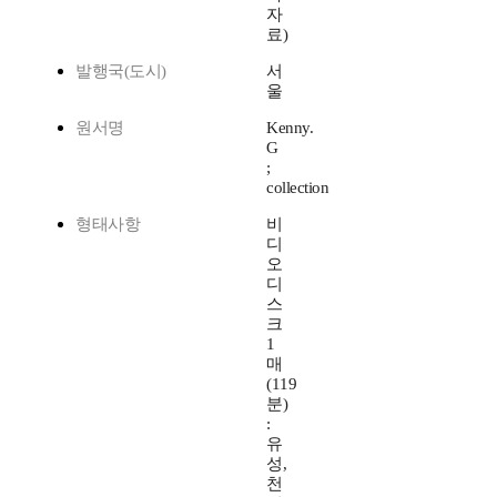
자
료)
발행국(도시)
서
울
원서명
Kenny.
G
;
collection
형태사항
비
디
오
디
스
크
1
매
(119
분)
:
유
성,
천