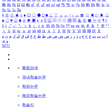
㎒
㎓
㎔
Ω
㏀
㏁
㎊
㎋
㎌
㏖
㏅
㎭
㎮
㎯
㏛
㎩
㎪
㎫
㎬
㏝
㏐
㏓
㏃
㏉
㏜
㏆
§
※
☆
★
○
●
◎
◇
◆
□
■
△
▽
→
←
↑
↓
↔
〓
◁
◀
▷
▶
♤
♠
♡
♥
♧
♣
⊙
◈
▣
◐
◑
▒
▤
▥
▨
▧
▦
▩
♨
☏
☎
☜
☞
¶
†
‡
↕
↗
↙
↖
↘
♭
♩
♪
♬
㉿
㈜
№
㏇
™
㏂
㏘
℡
＃
＆
＊
＠
ª
º
ⅰ
ⅱ
ⅲ
ⅳ
ⅴ
ⅵ
ⅶ
ⅷ
ⅸ
ⅹ
Ⅰ
Ⅱ
Ⅲ
Ⅳ
Ⅴ
Ⅵ
Ⅶ
Ⅷ
Ⅸ
Ⅹ
ا
ب
ت
ث
ج
ح
خ
د
ذ
ر
ز
س
ش
ص
ض
ط
ظ
ع
غ
ف
ق
ک
ل
م
ن
ه
و
ی
닫기
통합검색
국내학술논문
학위논문
해외학술논문
학술지