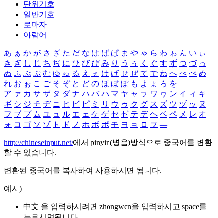
단위기호
일반기호
로마자
아랍어
あ
ぁ
か
が
さ
ざ
た
だ
な
は
ば
ぱ
ま
や
ゃ
ら
わ
ゎ
ん
い
ぃ
き
ぎ
し
じ
ち
ぢ
に
ひ
び
ぴ
み
り
う
ぅ
く
ぐ
す
ず
つ
づ
っ
ぬ
ふ
ぶ
ぷ
む
ゆ
ゅ
る
え
ぇ
け
げ
せ
ぜ
て
で
ね
へ
べ
ぺ
め
れ
お
ぉ
こ
ご
そ
ぞ
と
ど
の
ほ
ぼ
ぽ
も
よ
ょ
ろ
を
ア
ァ
カ
サ
ザ
タ
ダ
ナ
ハ
バ
パ
マ
ヤ
ャ
ラ
ワ
ヮ
ン
イ
ィ
キ
ギ
シ
ジ
チ
ヂ
ニ
ヒ
ビ
ピ
ミ
リ
ウ
ゥ
ク
グ
ス
ズ
ツ
ヅ
ッ
ヌ
フ
ブ
プ
ム
ユ
ュ
ル
エ
ェ
ケ
ゲ
セ
ゼ
テ
デ
ヘ
ベ
ペ
メ
レ
オ
ォ
コ
ゴ
ソ
ゾ
ト
ド
ノ
ホ
ボ
ポ
モ
ヨ
ョ
ロ
ヲ
―
http://chineseinput.net/
에서 pinyin(병음)방식으로 중국어를 변환
할 수 있습니다.
변환된 중국어를 복사하여 사용하시면 됩니다.
예시)
中文 을 입력하시려면
zhongwen
을 입력하시고 space를
누르시면됩니다.