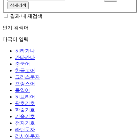
상세검색
결과 내 재검색
인기 검색어
다국어 입력
히라가나
가타카나
중국어
한글고어
그리스문자
프랑스어
독일어
히브리어
괄호기호
학술기호
기술기호
첨자기호
라틴문자
러시아문자