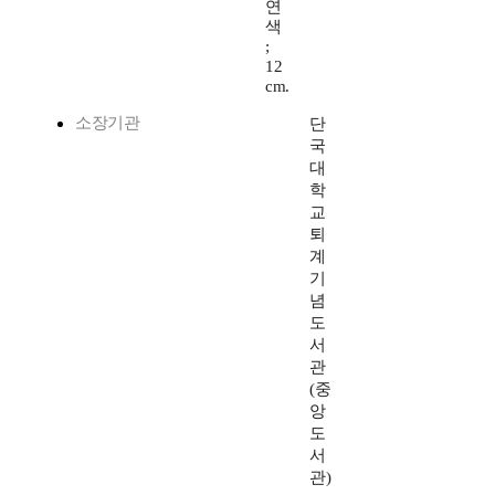
연
색
;
12
cm.
소장기관
단
국
대
학
교
퇴
계
기
념
도
서
관
(중
앙
도
서
관)