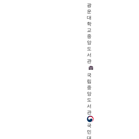
광
운
대
학
교
중
앙
도
서
관
국
립
중
앙
도
서
관
국
민
대