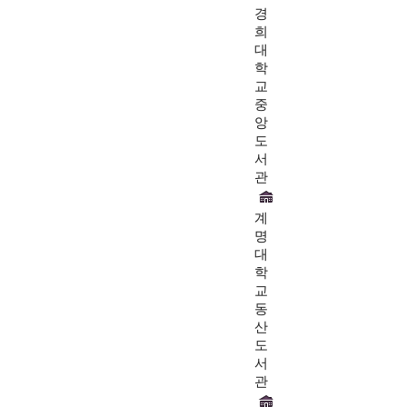
경
희
대
학
교
중
앙
도
서
관
계
명
대
학
교
동
산
도
서
관