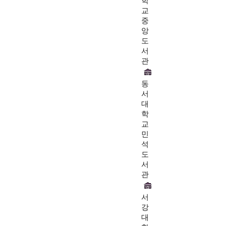
학
교
중
앙
도
서
관
동
서
대
학
교
민
석
도
서
관
서
강
대