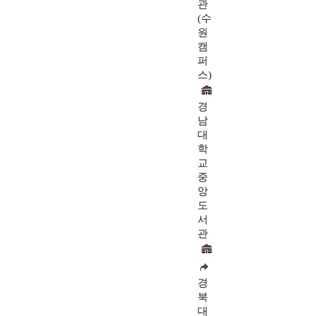
관
(수
원
캠
퍼
스)
경
남
대
학
교
중
앙
도
서
관
경
북
대