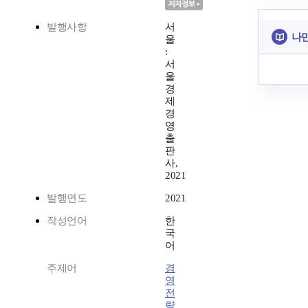
발행사항
서
나만
울
:
서
울
경
제
경
영
출
판
사,
2021
발행연도
2021
작성언어
한
국
어
주제어
경
영
전
략