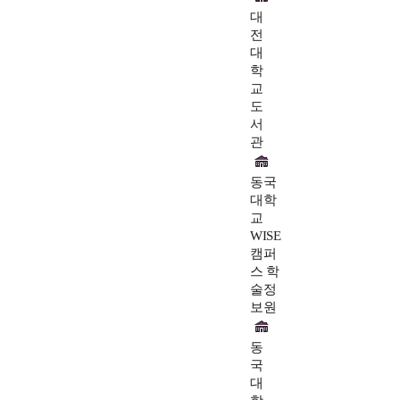
대
전
대
학
교
도
서
관
동국
대학
교
WISE
캠퍼
스 학
술정
보원
동
국
대