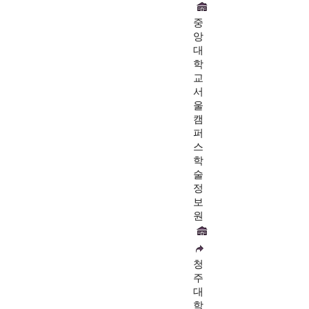
중
앙
대
학
교
서
울
캠
퍼
스
학
술
정
보
원
청
주
대
학