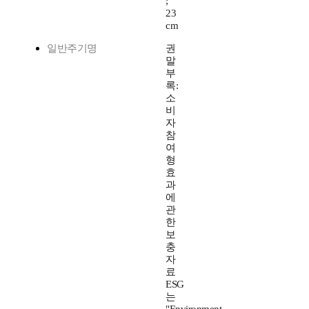
;
23
cm
일반주기명
권
말
부
록:
소
비
자
참
여
형
효
과
에
관
한
보
충
자
료
ESG
는