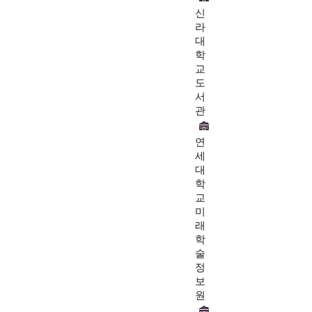
신
라
대
학
교
도
서
관
연
세
대
학
교
미
래
학
술
정
보
원