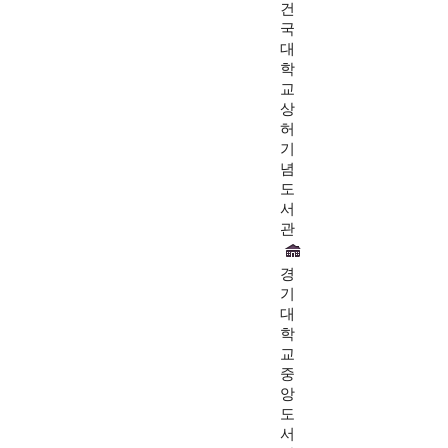
건
국
대
학
교
상
허
기
념
도
서
관
경
기
대
학
교
중
앙
도
서