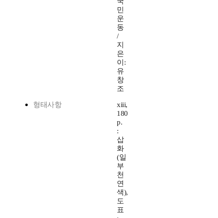
국
민
운
동
/
지
은
이:
유
창
조
형태사항
xiii,
180
p.
:
삽
화
(일
부
천
연
색),
도
표