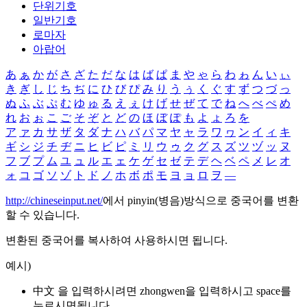
단위기호
일반기호
로마자
아랍어
あ
ぁ
か
が
さ
ざ
た
だ
な
は
ば
ぱ
ま
や
ゃ
ら
わ
ゎ
ん
い
ぃ
き
ぎ
し
じ
ち
ぢ
に
ひ
び
ぴ
み
り
う
ぅ
く
ぐ
す
ず
つ
づ
っ
ぬ
ふ
ぶ
ぷ
む
ゆ
ゅ
る
え
ぇ
け
げ
せ
ぜ
て
で
ね
へ
べ
ぺ
め
れ
お
ぉ
こ
ご
そ
ぞ
と
ど
の
ほ
ぼ
ぽ
も
よ
ょ
ろ
を
ア
ァ
カ
サ
ザ
タ
ダ
ナ
ハ
バ
パ
マ
ヤ
ャ
ラ
ワ
ヮ
ン
イ
ィ
キ
ギ
シ
ジ
チ
ヂ
ニ
ヒ
ビ
ピ
ミ
リ
ウ
ゥ
ク
グ
ス
ズ
ツ
ヅ
ッ
ヌ
フ
ブ
プ
ム
ユ
ュ
ル
エ
ェ
ケ
ゲ
セ
ゼ
テ
デ
ヘ
ベ
ペ
メ
レ
オ
ォ
コ
ゴ
ソ
ゾ
ト
ド
ノ
ホ
ボ
ポ
モ
ヨ
ョ
ロ
ヲ
―
http://chineseinput.net/
에서 pinyin(병음)방식으로 중국어를 변환
할 수 있습니다.
변환된 중국어를 복사하여 사용하시면 됩니다.
예시)
中文 을 입력하시려면
zhongwen
을 입력하시고 space를
누르시면됩니다.