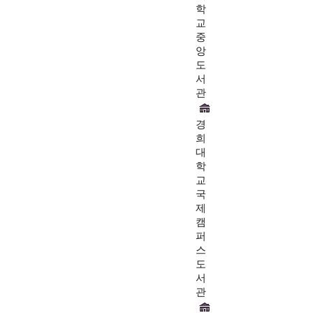
학
교
중
앙
도
서
관
경
희
대
학
교
국
제
캠
퍼
스
도
서
관