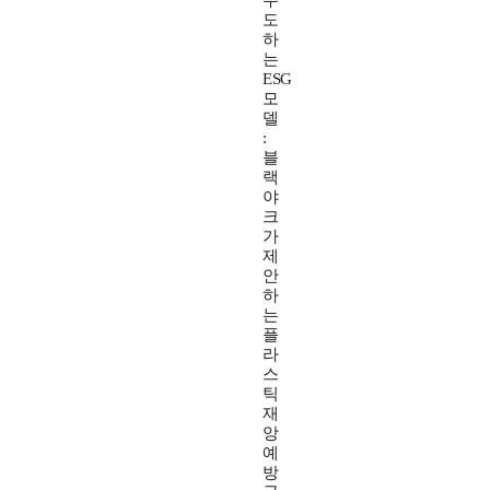
주
도
하
는
ESG
모
델
:
블
랙
야
크
가
제
안
하
는
플
라
스
틱
재
앙
예
방