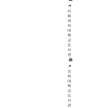
이
화
여
자
대
학
교
도
서
관
인
하
대
학
교
도
서
관