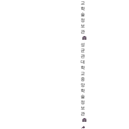
교
학
술
정
보
관
성
균
관
대
학
교
중
앙
학
술
정
보
관