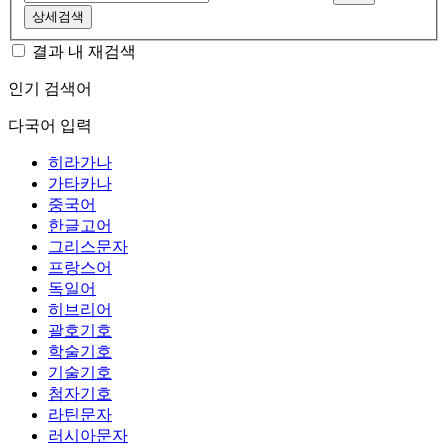
상세검색
결과 내 재검색
인기 검색어
다국어 입력
히라가나
가타카나
중국어
한글고어
그리스문자
프랑스어
독일어
히브리어
괄호기호
학술기호
기술기호
첨자기호
라틴문자
러시아문자