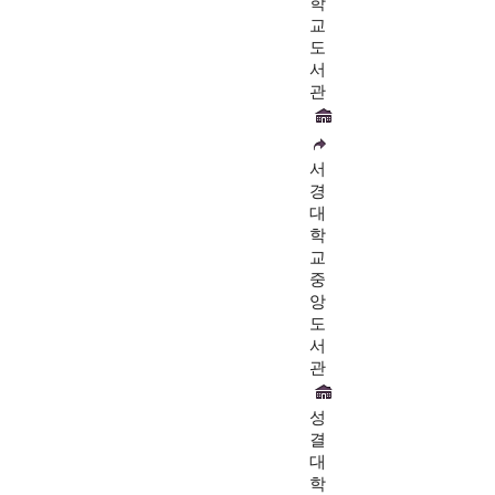
학
교
도
서
관
서
경
대
학
교
중
앙
도
서
관
성
결
대
학