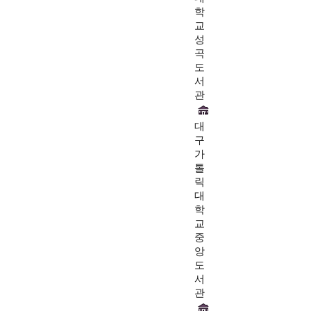
학
교
성
곡
도
서
관
대
구
가
톨
릭
대
학
교
중
앙
도
서
관