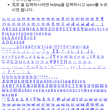
北京 을 입력하시려면
beijing
을 입력하시고 space를 누르
시면 됩니다.
ㅥ
ㅦ
ㅧ
ㅨ
ㅩ
ㅪ
ㅫ
ㅬ
ㅭ
ㅮ
ㅯ
ㅰ
ㅱ
ㅲ
ㅳ
ㅴ
ㅵ
ㅶ
ㅷ
ㅸ
ㅹ
ㅺ
ㅻ
ㅼ
ㅽ
ㅾ
ㅿ
ㆀ
ㆁ
ㆂ
ㆃ
ㆄ
ㆅ
ㆆ
ㆇ
ㆈ
ㆉ
ㆊ
ㆋ
ㆌ
ㆍ
ㆎ
Α
Β
Γ
Δ
Ε
Ζ
Η
Θ
Ι
Κ
Λ
Μ
Ν
Ξ
Ο
Π
Ρ
Σ
Τ
Υ
Φ
Χ
Ψ
Ω
α
β
γ
δ
ε
ζ
η
θ
ι
κ
λ
μ
ν
ξ
ο
π
ρ
σ
τ
υ
φ
χ
ψ
ω
á
à
Á
À
é
è
É
È
ç
Ç
ê
Ä
Ö
Ü
ä
ö
ü
ß
ְ
ֳ
ֲ
ֱ
ָ
ַ
ֵ
ֶ
ִ
ֹ
ּ
ֻ
ׂ
ׁ
ּ
ב
ה
נ
מ
צ
ת
ץ
ש
ד
ג
כ
ע
י
ח
ל
ך
ף
ק
ר
א
ט
ו
ן
ם
פ
‘
’
“
”
〔
〕
〈
〉
「
」
『
』
【
】
＂
（
）
［
］
｛
｝
±
×
÷
≠
≤
≥
∞
∴
♂
♀
∠
⊥
⌒
∂
∇
≡
≒
≪
≫
√
∽
∝
∵
∫
∬
∈
∋
⊆
⊇
⊂
⊃
∪
∩
∧
∨
￢
⇒
⇔
∀
∃
∮
∑
∏
＋
－
＜
＝
＞
、
。
·
‥
…
¨
〃
―
∥
＼
∼
´
～
ˇ
˘
˝
˚
˙
¸
˛
¡
¿
ː
！
＇
，
．
／
：
；
？
＾
＿
｀
｜
½
⅓
⅔
¼
¾
⅛
⅜
⅝
⅞
¹
²
³
⁴
ⁿ
₁
₂
₃
₄
Æ
Ð
Ħ
Ĳ
Ł
Ø
Œ
Þ
Ŧ
Ŋ
æ
đ
ð
ħ
ı
ĳ
ĸ
ŀ
ł
ø
œ
ß
þ
ŧ
ŋ
ŉ
А
Б
В
Г
Д
Е
Ё
Ж
З
И
Й
К
Л
М
Н
О
П
Р
С
Т
У
Ф
Х
Ц
Ч
Ш
Щ
Ъ
Ы
Ь
Э
Ю
Я
а
б
в
г
д
е
ё
ж
з
и
й
к
л
м
н
о
п
р
с
т
у
ф
х
ц
ч
ш
щ
ъ
ы
ь
э
ю
я
′
″
℃
Å
￠
￡
￥
¤
℉
‰
＄
％
Ｆ
￦
㎕
㎖
㎗
ℓ
㎘
㏄
㎣
㎤
㎥
㎦
㎙
㎚
㎛
㎜
㎝
㎞
㎟
㎠
㎡
㎢
㏊
㎍
㎎
㎏
㏏
㎈
㎉
㏈
㎧
㎨
㎰
㎱
㎲
㎳
㎴
㎵
㎶
㎷
㎸
㎹
㎀
㎁
㎂
㎃
㎄
㎺
㎻
㎽
㎾
㎿
㎐
㎑