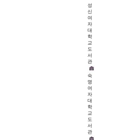
성
신
여
자
대
학
교
도
서
관
숙
명
여
자
대
학
교
도
서
관