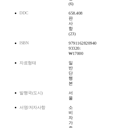
(6)
DDC
658.408
판
사
항
(23)
ISBN
9791162820940
93320:
₩17000
자료형태
일
반
단
행
본
발행국(도시)
서
울
서명/저자사항
소
비
자
가