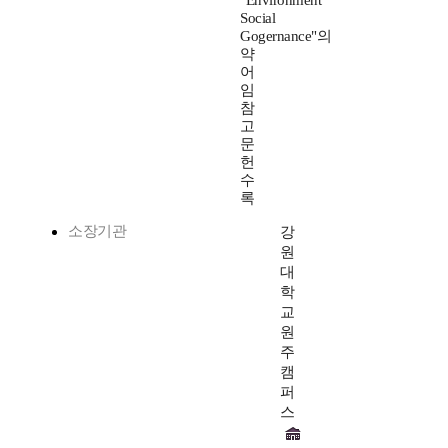
"Environment
Social
Gogernance"의
약
어
임
참
고
문
헌
수
록
소장기관
강
원
대
학
교
원
주
캠
퍼
스