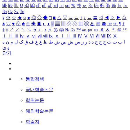
㎒
㎓
㎔
Ω
㏀
㏁
㎊
㎋
㎌
㏖
㏅
㎭
㎮
㎯
㏛
㎩
㎪
㎫
㎬
㏝
㏐
㏓
㏃
㏉
㏜
㏆
§
※
☆
★
○
●
◎
◇
◆
□
■
△
▽
→
←
↑
↓
↔
〓
◁
◀
▷
▶
♤
♠
♡
♥
♧
♣
⊙
◈
▣
◐
◑
▒
▤
▥
▨
▧
▦
▩
♨
☏
☎
☜
☞
¶
†
‡
↕
↗
↙
↖
↘
♭
♩
♪
♬
㉿
㈜
№
㏇
™
㏂
㏘
℡
＃
＆
＊
＠
ª
º
ⅰ
ⅱ
ⅲ
ⅳ
ⅴ
ⅵ
ⅶ
ⅷ
ⅸ
ⅹ
Ⅰ
Ⅱ
Ⅲ
Ⅳ
Ⅴ
Ⅵ
Ⅶ
Ⅷ
Ⅸ
Ⅹ
ا
ب
ت
ث
ج
ح
خ
د
ذ
ر
ز
س
ش
ص
ض
ط
ظ
ع
غ
ف
ق
ک
ل
م
ن
ه
و
ی
닫기
통합검색
국내학술논문
학위논문
해외학술논문
학술지