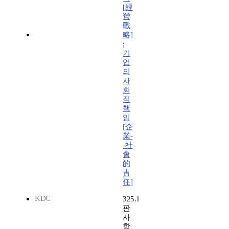
[經
營
戰
略]
;
기
업
의
사
회
적
책
임
[企
業-
-社
會
的
責
任]
KDC
325.1
판
사
항