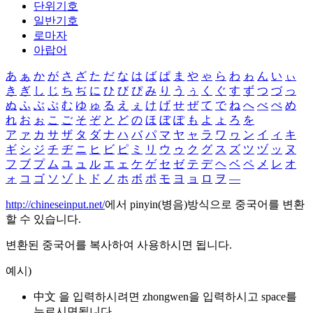
단위기호
일반기호
로마자
아랍어
あ
ぁ
か
が
さ
ざ
た
だ
な
は
ば
ぱ
ま
や
ゃ
ら
わ
ゎ
ん
い
ぃ
き
ぎ
し
じ
ち
ぢ
に
ひ
び
ぴ
み
り
う
ぅ
く
ぐ
す
ず
つ
づ
っ
ぬ
ふ
ぶ
ぷ
む
ゆ
ゅ
る
え
ぇ
け
げ
せ
ぜ
て
で
ね
へ
べ
ぺ
め
れ
お
ぉ
こ
ご
そ
ぞ
と
ど
の
ほ
ぼ
ぽ
も
よ
ょ
ろ
を
ア
ァ
カ
サ
ザ
タ
ダ
ナ
ハ
バ
パ
マ
ヤ
ャ
ラ
ワ
ヮ
ン
イ
ィ
キ
ギ
シ
ジ
チ
ヂ
ニ
ヒ
ビ
ピ
ミ
リ
ウ
ゥ
ク
グ
ス
ズ
ツ
ヅ
ッ
ヌ
フ
ブ
プ
ム
ユ
ュ
ル
エ
ェ
ケ
ゲ
セ
ゼ
テ
デ
ヘ
ベ
ペ
メ
レ
オ
ォ
コ
ゴ
ソ
ゾ
ト
ド
ノ
ホ
ボ
ポ
モ
ヨ
ョ
ロ
ヲ
―
http://chineseinput.net/
에서 pinyin(병음)방식으로 중국어를 변환
할 수 있습니다.
변환된 중국어를 복사하여 사용하시면 됩니다.
예시)
中文 을 입력하시려면
zhongwen
을 입력하시고 space를
누르시면됩니다.