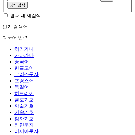
상세검색
결과 내 재검색
인기 검색어
다국어 입력
히라가나
가타카나
중국어
한글고어
그리스문자
프랑스어
독일어
히브리어
괄호기호
학술기호
기술기호
첨자기호
라틴문자
러시아문자