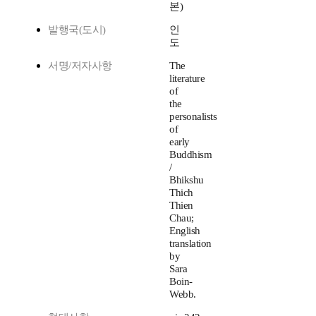
본)
발행국(도시)
인
도
서명/저자사항
The
literature
of
the
personalists
of
early
Buddhism
/
Bhikshu
Thich
Thien
Chau;
English
translation
by
Sara
Boin-
Webb.