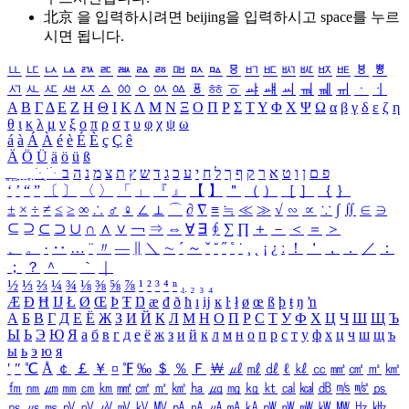
北京 을 입력하시려면
beijing
을 입력하시고 space를 누르
시면 됩니다.
ㅥ
ㅦ
ㅧ
ㅨ
ㅩ
ㅪ
ㅫ
ㅬ
ㅭ
ㅮ
ㅯ
ㅰ
ㅱ
ㅲ
ㅳ
ㅴ
ㅵ
ㅶ
ㅷ
ㅸ
ㅹ
ㅺ
ㅻ
ㅼ
ㅽ
ㅾ
ㅿ
ㆀ
ㆁ
ㆂ
ㆃ
ㆄ
ㆅ
ㆆ
ㆇ
ㆈ
ㆉ
ㆊ
ㆋ
ㆌ
ㆍ
ㆎ
Α
Β
Γ
Δ
Ε
Ζ
Η
Θ
Ι
Κ
Λ
Μ
Ν
Ξ
Ο
Π
Ρ
Σ
Τ
Υ
Φ
Χ
Ψ
Ω
α
β
γ
δ
ε
ζ
η
θ
ι
κ
λ
μ
ν
ξ
ο
π
ρ
σ
τ
υ
φ
χ
ψ
ω
á
à
Á
À
é
è
É
È
ç
Ç
ê
Ä
Ö
Ü
ä
ö
ü
ß
ְ
ֳ
ֲ
ֱ
ָ
ַ
ֵ
ֶ
ִ
ֹ
ּ
ֻ
ׂ
ׁ
ּ
ב
ה
נ
מ
צ
ת
ץ
ש
ד
ג
כ
ע
י
ח
ל
ך
ף
ק
ר
א
ט
ו
ן
ם
פ
‘
’
“
”
〔
〕
〈
〉
「
」
『
』
【
】
＂
（
）
［
］
｛
｝
±
×
÷
≠
≤
≥
∞
∴
♂
♀
∠
⊥
⌒
∂
∇
≡
≒
≪
≫
√
∽
∝
∵
∫
∬
∈
∋
⊆
⊇
⊂
⊃
∪
∩
∧
∨
￢
⇒
⇔
∀
∃
∮
∑
∏
＋
－
＜
＝
＞
、
。
·
‥
…
¨
〃
―
∥
＼
∼
´
～
ˇ
˘
˝
˚
˙
¸
˛
¡
¿
ː
！
＇
，
．
／
：
；
？
＾
＿
｀
｜
½
⅓
⅔
¼
¾
⅛
⅜
⅝
⅞
¹
²
³
⁴
ⁿ
₁
₂
₃
₄
Æ
Ð
Ħ
Ĳ
Ł
Ø
Œ
Þ
Ŧ
Ŋ
æ
đ
ð
ħ
ı
ĳ
ĸ
ŀ
ł
ø
œ
ß
þ
ŧ
ŋ
ŉ
А
Б
В
Г
Д
Е
Ё
Ж
З
И
Й
К
Л
М
Н
О
П
Р
С
Т
У
Ф
Х
Ц
Ч
Ш
Щ
Ъ
Ы
Ь
Э
Ю
Я
а
б
в
г
д
е
ё
ж
з
и
й
к
л
м
н
о
п
р
с
т
у
ф
х
ц
ч
ш
щ
ъ
ы
ь
э
ю
я
′
″
℃
Å
￠
￡
￥
¤
℉
‰
＄
％
Ｆ
￦
㎕
㎖
㎗
ℓ
㎘
㏄
㎣
㎤
㎥
㎦
㎙
㎚
㎛
㎜
㎝
㎞
㎟
㎠
㎡
㎢
㏊
㎍
㎎
㎏
㏏
㎈
㎉
㏈
㎧
㎨
㎰
㎱
㎲
㎳
㎴
㎵
㎶
㎷
㎸
㎹
㎀
㎁
㎂
㎃
㎄
㎺
㎻
㎽
㎾
㎿
㎐
㎑