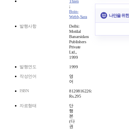
Thien
;
Boin-
나만을 위한
Webb,Sara
발행사항
Delhi:
Motilal
Banarsidass
Publishers
Private
Ltd.,
1999
발행연도
1999
작성언어
영
어
ISBN
8120816226:
Rs.295
자료형태
단
행
본
(다
권