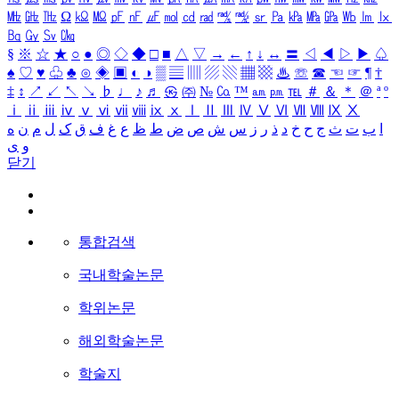
㎒
㎓
㎔
Ω
㏀
㏁
㎊
㎋
㎌
㏖
㏅
㎭
㎮
㎯
㏛
㎩
㎪
㎫
㎬
㏝
㏐
㏓
㏃
㏉
㏜
㏆
§
※
☆
★
○
●
◎
◇
◆
□
■
△
▽
→
←
↑
↓
↔
〓
◁
◀
▷
▶
♤
♠
♡
♥
♧
♣
⊙
◈
▣
◐
◑
▒
▤
▥
▨
▧
▦
▩
♨
☏
☎
☜
☞
¶
†
‡
↕
↗
↙
↖
↘
♭
♩
♪
♬
㉿
㈜
№
㏇
™
㏂
㏘
℡
＃
＆
＊
＠
ª
º
ⅰ
ⅱ
ⅲ
ⅳ
ⅴ
ⅵ
ⅶ
ⅷ
ⅸ
ⅹ
Ⅰ
Ⅱ
Ⅲ
Ⅳ
Ⅴ
Ⅵ
Ⅶ
Ⅷ
Ⅸ
Ⅹ
ا
ب
ت
ث
ج
ح
خ
د
ذ
ر
ز
س
ش
ص
ض
ط
ظ
ع
غ
ف
ق
ک
ل
م
ن
ه
و
ی
닫기
통합검색
국내학술논문
학위논문
해외학술논문
학술지