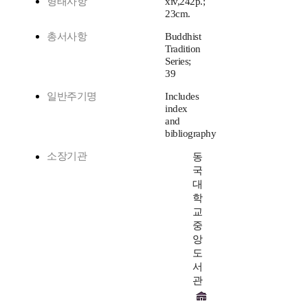
형태사항
xiv,242p.;
23cm.
총서사항
Buddhist
Tradition
Series;
39
일반주기명
Includes
index
and
bibliography
소장기관
동
국
대
학
교
중
앙
도
서
관