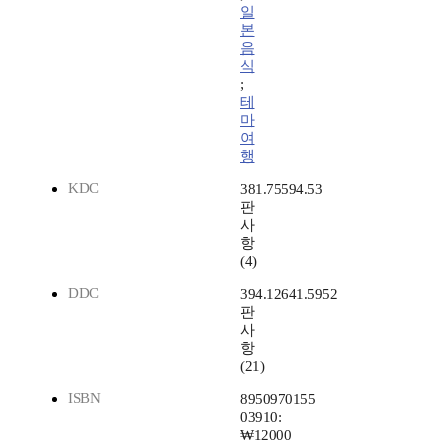
일
본
음
식
;
테
마
여
행
KDC
381.75594.53
판
사
항
(4)
DDC
394.12641.5952
판
사
항
(21)
ISBN
8950970155
03910:
₩12000