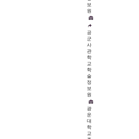
보
원
공
군
사
관
학
교
학
술
정
보
원
광
운
대
학
교