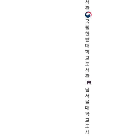
서
관
국
립
한
밭
대
학
교
도
서
관
남
서
울
대
학
교
도
서