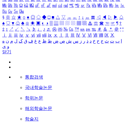
㎒
㎓
㎔
Ω
㏀
㏁
㎊
㎋
㎌
㏖
㏅
㎭
㎮
㎯
㏛
㎩
㎪
㎫
㎬
㏝
㏐
㏓
㏃
㏉
㏜
㏆
§
※
☆
★
○
●
◎
◇
◆
□
■
△
▽
→
←
↑
↓
↔
〓
◁
◀
▷
▶
♤
♠
♡
♥
♧
♣
⊙
◈
▣
◐
◑
▒
▤
▥
▨
▧
▦
▩
♨
☏
☎
☜
☞
¶
†
‡
↕
↗
↙
↖
↘
♭
♩
♪
♬
㉿
㈜
№
㏇
™
㏂
㏘
℡
＃
＆
＊
＠
ª
º
ⅰ
ⅱ
ⅲ
ⅳ
ⅴ
ⅵ
ⅶ
ⅷ
ⅸ
ⅹ
Ⅰ
Ⅱ
Ⅲ
Ⅳ
Ⅴ
Ⅵ
Ⅶ
Ⅷ
Ⅸ
Ⅹ
ا
ب
ت
ث
ج
ح
خ
د
ذ
ر
ز
س
ش
ص
ض
ط
ظ
ع
غ
ف
ق
ک
ل
م
ن
ه
و
ی
닫기
통합검색
국내학술논문
학위논문
해외학술논문
학술지