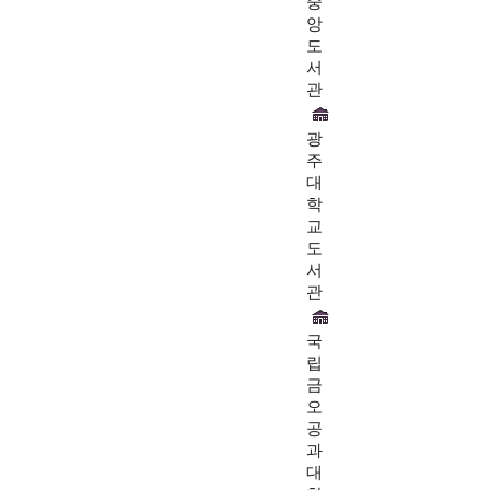
중
앙
도
서
관
광
주
대
학
교
도
서
관
국
립
금
오
공
과
대