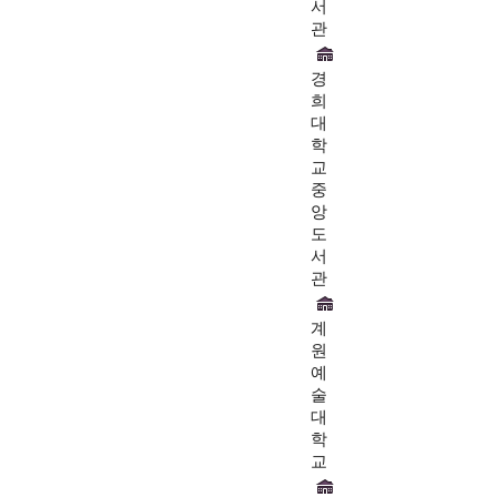
서
관
경
희
대
학
교
중
앙
도
서
관
계
원
예
술
대
학
교