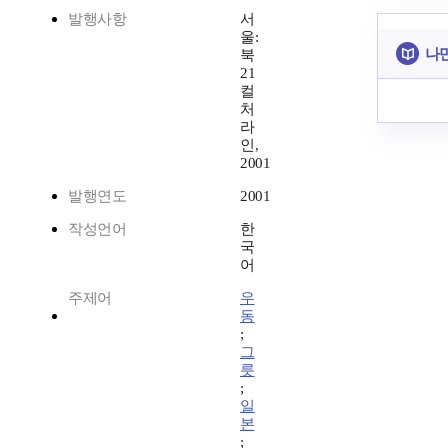
발행사항
서
울:
나만
북
21
컬
처
라
인,
2001
발행연도
2001
작성언어
한
국
어
주제어
우
동
;
그
릇
;
일
본
;