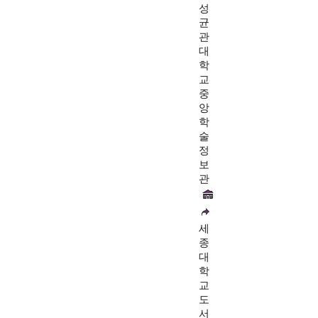
성
균
관
대
학
교
중
앙
학
술
정
보
관
세
종
대
학
교
도
서