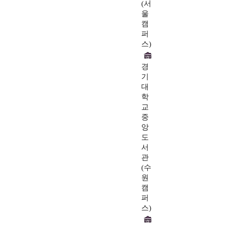
(서
울
캠
퍼
스)
경
기
대
학
교
중
앙
도
서
관
(수
원
캠
퍼
스)