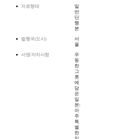
자료형태
일
반
단
행
본
발행국(도시)
서
울
서명/저자사항
우
동
한
그
릇
에
담
은
일
본:
아
주
특
별
한
일