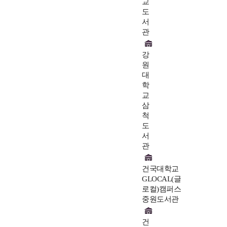
교
도
서
관
강
원
대
학
교
삼
척
도
서
관
건국대학교
GLOCAL(글
로컬)캠퍼스
중원도서관
건