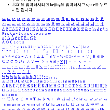
北京 을 입력하시려면
beijing
을 입력하시고 space를 누르
시면 됩니다.
ㅥ
ㅦ
ㅧ
ㅨ
ㅩ
ㅪ
ㅫ
ㅬ
ㅭ
ㅮ
ㅯ
ㅰ
ㅱ
ㅲ
ㅳ
ㅴ
ㅵ
ㅶ
ㅷ
ㅸ
ㅹ
ㅺ
ㅻ
ㅼ
ㅽ
ㅾ
ㅿ
ㆀ
ㆁ
ㆂ
ㆃ
ㆄ
ㆅ
ㆆ
ㆇ
ㆈ
ㆉ
ㆊ
ㆋ
ㆌ
ㆍ
ㆎ
Α
Β
Γ
Δ
Ε
Ζ
Η
Θ
Ι
Κ
Λ
Μ
Ν
Ξ
Ο
Π
Ρ
Σ
Τ
Υ
Φ
Χ
Ψ
Ω
α
β
γ
δ
ε
ζ
η
θ
ι
κ
λ
μ
ν
ξ
ο
π
ρ
σ
τ
υ
φ
χ
ψ
ω
á
à
Á
À
é
è
É
È
ç
Ç
ê
Ä
Ö
Ü
ä
ö
ü
ß
ְ
ֳ
ֲ
ֱ
ָ
ַ
ֵ
ֶ
ִ
ֹ
ּ
ֻ
ׂ
ׁ
ּ
ב
ה
נ
מ
צ
ת
ץ
ש
ד
ג
כ
ע
י
ח
ל
ך
ף
ק
ר
א
ט
ו
ן
ם
פ
‘
’
“
”
〔
〕
〈
〉
「
」
『
』
【
】
＂
（
）
［
］
｛
｝
±
×
÷
≠
≤
≥
∞
∴
♂
♀
∠
⊥
⌒
∂
∇
≡
≒
≪
≫
√
∽
∝
∵
∫
∬
∈
∋
⊆
⊇
⊂
⊃
∪
∩
∧
∨
￢
⇒
⇔
∀
∃
∮
∑
∏
＋
－
＜
＝
＞
、
。
·
‥
…
¨
〃
―
∥
＼
∼
´
～
ˇ
˘
˝
˚
˙
¸
˛
¡
¿
ː
！
＇
，
．
／
：
；
？
＾
＿
｀
｜
½
⅓
⅔
¼
¾
⅛
⅜
⅝
⅞
¹
²
³
⁴
ⁿ
₁
₂
₃
₄
Æ
Ð
Ħ
Ĳ
Ł
Ø
Œ
Þ
Ŧ
Ŋ
æ
đ
ð
ħ
ı
ĳ
ĸ
ŀ
ł
ø
œ
ß
þ
ŧ
ŋ
ŉ
А
Б
В
Г
Д
Е
Ё
Ж
З
И
Й
К
Л
М
Н
О
П
Р
С
Т
У
Ф
Х
Ц
Ч
Ш
Щ
Ъ
Ы
Ь
Э
Ю
Я
а
б
в
г
д
е
ё
ж
з
и
й
к
л
м
н
о
п
р
с
т
у
ф
х
ц
ч
ш
щ
ъ
ы
ь
э
ю
я
′
″
℃
Å
￠
￡
￥
¤
℉
‰
＄
％
Ｆ
￦
㎕
㎖
㎗
ℓ
㎘
㏄
㎣
㎤
㎥
㎦
㎙
㎚
㎛
㎜
㎝
㎞
㎟
㎠
㎡
㎢
㏊
㎍
㎎
㎏
㏏
㎈
㎉
㏈
㎧
㎨
㎰
㎱
㎲
㎳
㎴
㎵
㎶
㎷
㎸
㎹
㎀
㎁
㎂
㎃
㎄
㎺
㎻
㎽
㎾
㎿
㎐
㎑