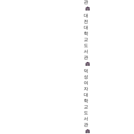
관
대
전
대
학
교
도
서
관
덕
성
여
자
대
학
교
도
서
관