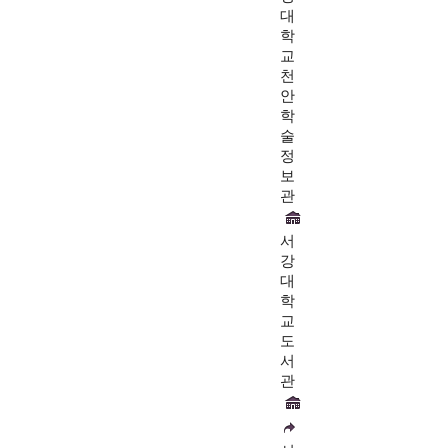
대
학
교
천
안
학
술
정
보
관
서
강
대
학
교
도
서
관