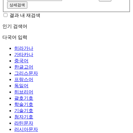
상세검색
결과 내 재검색
인기 검색어
다국어 입력
히라가나
가타카나
중국어
한글고어
그리스문자
프랑스어
독일어
히브리어
괄호기호
학술기호
기술기호
첨자기호
라틴문자
러시아문자