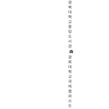
경
북
대
학
교
중
앙
도
서
관
경
희
대
학
교
국
제
캠
퍼
스
도