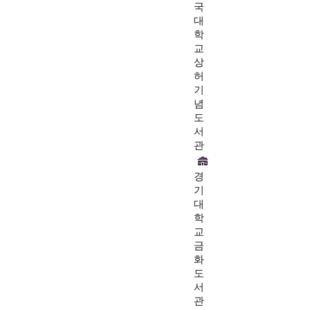
국
대
학
교
상
허
기
념
도
서
관
경
기
대
학
교
금
화
도
서
관