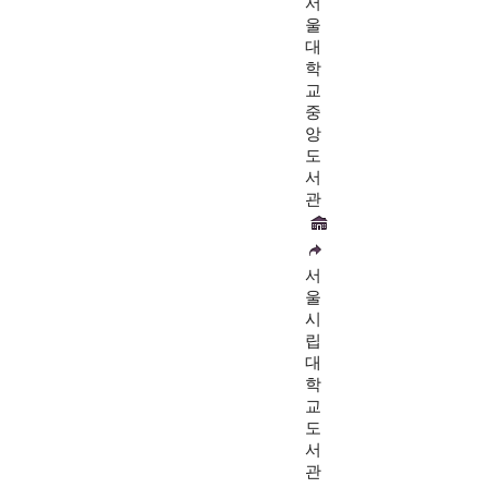
서
울
대
학
교
중
앙
도
서
관
서
울
시
립
대
학
교
도
서
관