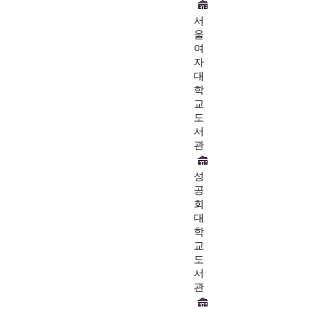
서
울
여
자
대
학
교
도
서
관
성
공
회
대
학
교
도
서
관