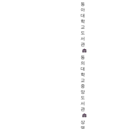
동
아
대
학
교
도
서
관
동
의
대
학
교
중
앙
도
서
관
상
명