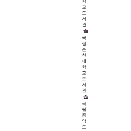
학
교
도
서
관
국
립
순
천
대
학
교
도
서
관
국
립
중
앙
도