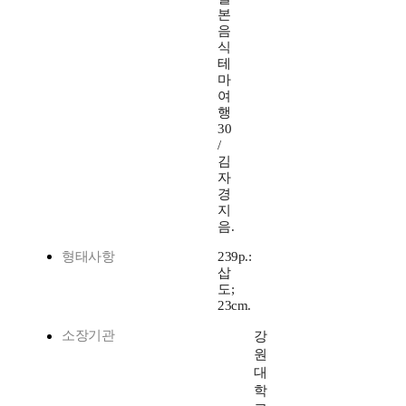
본
음
식
테
마
여
행
30
/
김
자
경
지
음.
형태사항
239p.:
삽
도;
23cm.
소장기관
강
원
대
학