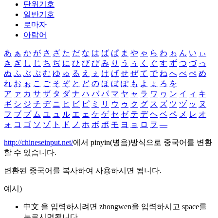
단위기호
일반기호
로마자
아랍어
あ
ぁ
か
が
さ
ざ
た
だ
な
は
ば
ぱ
ま
や
ゃ
ら
わ
ゎ
ん
い
ぃ
き
ぎ
し
じ
ち
ぢ
に
ひ
び
ぴ
み
り
う
ぅ
く
ぐ
す
ず
つ
づ
っ
ぬ
ふ
ぶ
ぷ
む
ゆ
ゅ
る
え
ぇ
け
げ
せ
ぜ
て
で
ね
へ
べ
ぺ
め
れ
お
ぉ
こ
ご
そ
ぞ
と
ど
の
ほ
ぼ
ぽ
も
よ
ょ
ろ
を
ア
ァ
カ
サ
ザ
タ
ダ
ナ
ハ
バ
パ
マ
ヤ
ャ
ラ
ワ
ヮ
ン
イ
ィ
キ
ギ
シ
ジ
チ
ヂ
ニ
ヒ
ビ
ピ
ミ
リ
ウ
ゥ
ク
グ
ス
ズ
ツ
ヅ
ッ
ヌ
フ
ブ
プ
ム
ユ
ュ
ル
エ
ェ
ケ
ゲ
セ
ゼ
テ
デ
ヘ
ベ
ペ
メ
レ
オ
ォ
コ
ゴ
ソ
ゾ
ト
ド
ノ
ホ
ボ
ポ
モ
ヨ
ョ
ロ
ヲ
―
http://chineseinput.net/
에서 pinyin(병음)방식으로 중국어를 변환
할 수 있습니다.
변환된 중국어를 복사하여 사용하시면 됩니다.
예시)
中文 을 입력하시려면
zhongwen
을 입력하시고 space를
누르시면됩니다.