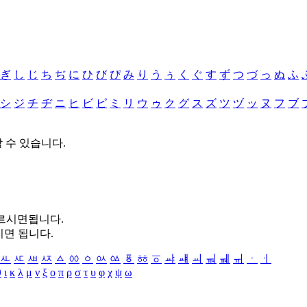
ぎ
し
じ
ち
ぢ
に
ひ
び
ぴ
み
り
う
ぅ
く
ぐ
す
ず
つ
づ
っ
ぬ
ふ
シ
ジ
チ
ヂ
ニ
ヒ
ビ
ピ
ミ
リ
ウ
ゥ
ク
グ
ス
ズ
ツ
ヅ
ッ
ヌ
フ
ブ
할 수 있습니다.
누르시면됩니다.
시면 됩니다.
ㅻ
ㅼ
ㅽ
ㅾ
ㅿ
ㆀ
ㆁ
ㆂ
ㆃ
ㆄ
ㆅ
ㆆ
ㆇ
ㆈ
ㆉ
ㆊ
ㆋ
ㆌ
ㆍ
ㆎ
θ
ι
κ
λ
μ
ν
ξ
ο
π
ρ
σ
τ
υ
φ
χ
ψ
ω