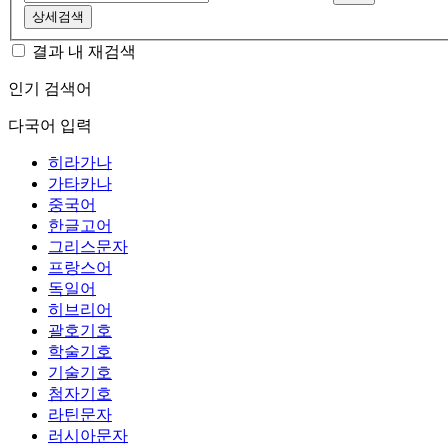
상세검색
결과 내 재검색
인기 검색어
다국어 입력
히라가나
가타카나
중국어
한글고어
그리스문자
프랑스어
독일어
히브리어
괄호기호
학술기호
기술기호
첨자기호
라틴문자
러시아문자