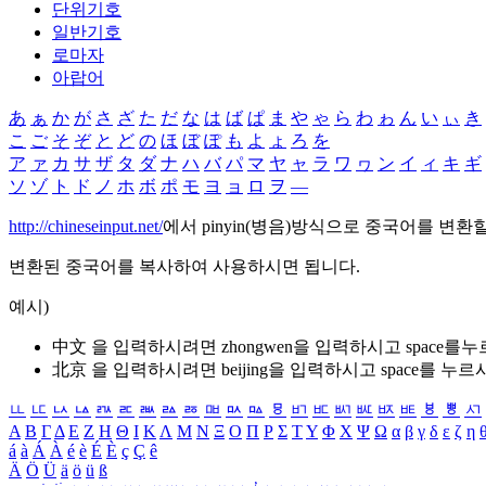
단위기호
일반기호
로마자
아랍어
あ
ぁ
か
が
さ
ざ
た
だ
な
は
ば
ぱ
ま
や
ゃ
ら
わ
ゎ
ん
い
ぃ
き
こ
ご
そ
ぞ
と
ど
の
ほ
ぼ
ぽ
も
よ
ょ
ろ
を
ア
ァ
カ
サ
ザ
タ
ダ
ナ
ハ
バ
パ
マ
ヤ
ャ
ラ
ワ
ヮ
ン
イ
ィ
キ
ギ
ソ
ゾ
ト
ド
ノ
ホ
ボ
ポ
モ
ヨ
ョ
ロ
ヲ
―
http://chineseinput.net/
에서 pinyin(병음)방식으로 중국어를 변환
변환된 중국어를 복사하여 사용하시면 됩니다.
예시)
中文 을 입력하시려면
zhongwen
을 입력하시고 space를
北京 을 입력하시려면
beijing
을 입력하시고 space를 누르
ㅥ
ㅦ
ㅧ
ㅨ
ㅩ
ㅪ
ㅫ
ㅬ
ㅭ
ㅮ
ㅯ
ㅰ
ㅱ
ㅲ
ㅳ
ㅴ
ㅵ
ㅶ
ㅷ
ㅸ
ㅹ
ㅺ
Α
Β
Γ
Δ
Ε
Ζ
Η
Θ
Ι
Κ
Λ
Μ
Ν
Ξ
Ο
Π
Ρ
Σ
Τ
Υ
Φ
Χ
Ψ
Ω
α
β
γ
δ
ε
ζ
η
á
à
Á
À
é
è
É
È
ç
Ç
ê
Ä
Ö
Ü
ä
ö
ü
ß