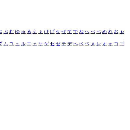
ぶ
ぷ
む
ゆ
ゅ
る
え
ぇ
け
げ
せ
ぜ
て
で
ね
へ
べ
ぺ
め
れ
お
ぉ
プ
ム
ユ
ュ
ル
エ
ェ
ケ
ゲ
セ
ゼ
テ
デ
ヘ
ベ
ペ
メ
レ
オ
ォ
コ
ゴ