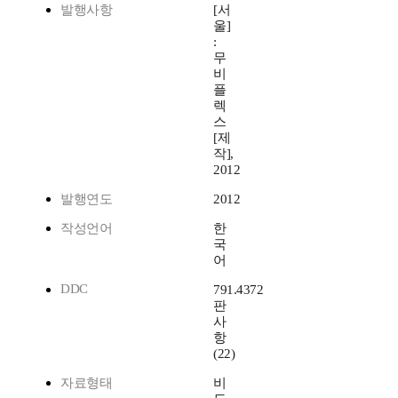
발행사항
[서
울]
:
무
비
플
렉
스
[제
작],
2012
발행연도
2012
작성언어
한
국
어
DDC
791.4372
판
사
항
(22)
자료형태
비