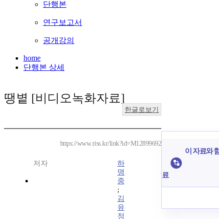
단행본
연구보고서
공개강의
home
단행본 상세
땡볕 [비디오녹화자료]
한글로보기
https://www.riss.kr/link?id=M12899692
이 자료와 함
저자
하
명
료
중
;
김
유
정