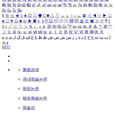
㎒
㎓
㎔
Ω
㏀
㏁
㎊
㎋
㎌
㏖
㏅
㎭
㎮
㎯
㏛
㎩
㎪
㎫
㎬
㏝
㏐
㏓
㏃
㏉
㏜
㏆
§
※
☆
★
○
●
◎
◇
◆
□
■
△
▽
→
←
↑
↓
↔
〓
◁
◀
▷
▶
♤
♠
♡
♥
♧
♣
⊙
◈
▣
◐
◑
▒
▤
▥
▨
▧
▦
▩
♨
☏
☎
☜
☞
¶
†
‡
↕
↗
↙
↖
↘
♭
♩
♪
♬
㉿
㈜
№
㏇
™
㏂
㏘
℡
＃
＆
＊
＠
ª
º
ⅰ
ⅱ
ⅲ
ⅳ
ⅴ
ⅵ
ⅶ
ⅷ
ⅸ
ⅹ
Ⅰ
Ⅱ
Ⅲ
Ⅳ
Ⅴ
Ⅵ
Ⅶ
Ⅷ
Ⅸ
Ⅹ
ا
ب
ت
ث
ج
ح
خ
د
ذ
ر
ز
س
ش
ص
ض
ط
ظ
ع
غ
ف
ق
ک
ل
م
ن
ه
و
ی
닫기
통합검색
국내학술논문
학위논문
해외학술논문
학술지