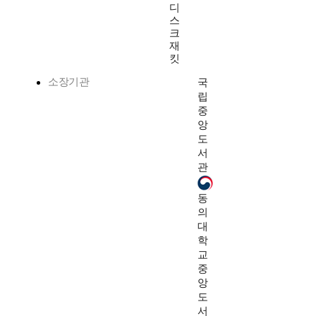
디
스
크
재
킷
소장기관
국
립
중
앙
도
서
관
동
의
대
학
교
중
앙
도
서