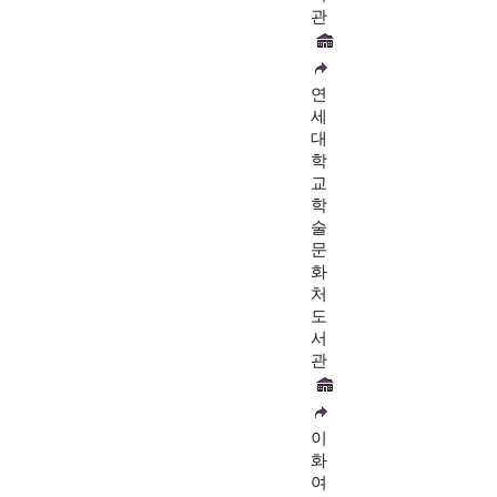
관
연
세
대
학
교
학
술
문
화
처
도
서
관
이
화
여