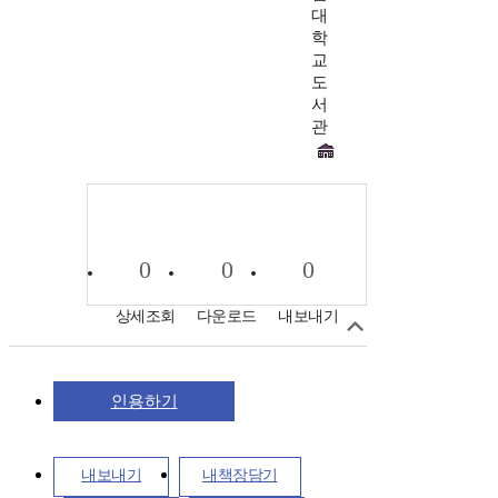
대
학
교
도
서
관
0
0
0
상세조회
다운로드
내보내기
인용하기
내보내기
내책장담기