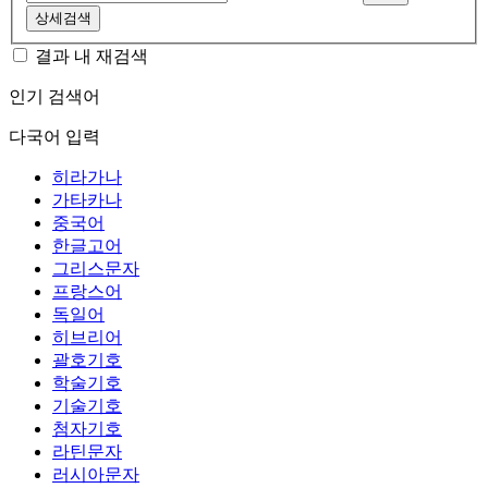
상세검색
결과 내 재검색
인기 검색어
다국어 입력
히라가나
가타카나
중국어
한글고어
그리스문자
프랑스어
독일어
히브리어
괄호기호
학술기호
기술기호
첨자기호
라틴문자
러시아문자