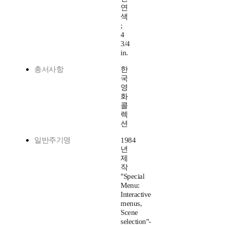
연
색
;
4
3/4
in.
총서사항
한
국
영
화
콜
렉
션
일반주기명
1984
년
제
작
"Special
Menu:
Interactive
menus,
Scene
selection"-