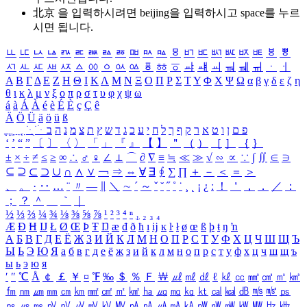
北京 을 입력하시려면
beijing
을 입력하시고 space를 누르
시면 됩니다.
ㅥ
ㅦ
ㅧ
ㅨ
ㅩ
ㅪ
ㅫ
ㅬ
ㅭ
ㅮ
ㅯ
ㅰ
ㅱ
ㅲ
ㅳ
ㅴ
ㅵ
ㅶ
ㅷ
ㅸ
ㅹ
ㅺ
ㅻ
ㅼ
ㅽ
ㅾ
ㅿ
ㆀ
ㆁ
ㆂ
ㆃ
ㆄ
ㆅ
ㆆ
ㆇ
ㆈ
ㆉ
ㆊ
ㆋ
ㆌ
ㆍ
ㆎ
Α
Β
Γ
Δ
Ε
Ζ
Η
Θ
Ι
Κ
Λ
Μ
Ν
Ξ
Ο
Π
Ρ
Σ
Τ
Υ
Φ
Χ
Ψ
Ω
α
β
γ
δ
ε
ζ
η
θ
ι
κ
λ
μ
ν
ξ
ο
π
ρ
σ
τ
υ
φ
χ
ψ
ω
á
à
Á
À
é
è
É
È
ç
Ç
ê
Ä
Ö
Ü
ä
ö
ü
ß
ְ
ֳ
ֲ
ֱ
ָ
ַ
ֵ
ֶ
ִ
ֹ
ּ
ֻ
ׂ
ׁ
ּ
ב
ה
נ
מ
צ
ת
ץ
ש
ד
ג
כ
ע
י
ח
ל
ך
ף
ק
ר
א
ט
ו
ן
ם
פ
‘
’
“
”
〔
〕
〈
〉
「
」
『
』
【
】
＂
（
）
［
］
｛
｝
±
×
÷
≠
≤
≥
∞
∴
♂
♀
∠
⊥
⌒
∂
∇
≡
≒
≪
≫
√
∽
∝
∵
∫
∬
∈
∋
⊆
⊇
⊂
⊃
∪
∩
∧
∨
￢
⇒
⇔
∀
∃
∮
∑
∏
＋
－
＜
＝
＞
、
。
·
‥
…
¨
〃
―
∥
＼
∼
´
～
ˇ
˘
˝
˚
˙
¸
˛
¡
¿
ː
！
＇
，
．
／
：
；
？
＾
＿
｀
｜
½
⅓
⅔
¼
¾
⅛
⅜
⅝
⅞
¹
²
³
⁴
ⁿ
₁
₂
₃
₄
Æ
Ð
Ħ
Ĳ
Ł
Ø
Œ
Þ
Ŧ
Ŋ
æ
đ
ð
ħ
ı
ĳ
ĸ
ŀ
ł
ø
œ
ß
þ
ŧ
ŋ
ŉ
А
Б
В
Г
Д
Е
Ё
Ж
З
И
Й
К
Л
М
Н
О
П
Р
С
Т
У
Ф
Х
Ц
Ч
Ш
Щ
Ъ
Ы
Ь
Э
Ю
Я
а
б
в
г
д
е
ё
ж
з
и
й
к
л
м
н
о
п
р
с
т
у
ф
х
ц
ч
ш
щ
ъ
ы
ь
э
ю
я
′
″
℃
Å
￠
￡
￥
¤
℉
‰
＄
％
Ｆ
￦
㎕
㎖
㎗
ℓ
㎘
㏄
㎣
㎤
㎥
㎦
㎙
㎚
㎛
㎜
㎝
㎞
㎟
㎠
㎡
㎢
㏊
㎍
㎎
㎏
㏏
㎈
㎉
㏈
㎧
㎨
㎰
㎱
㎲
㎳
㎴
㎵
㎶
㎷
㎸
㎹
㎀
㎁
㎂
㎃
㎄
㎺
㎻
㎽
㎾
㎿
㎐
㎑