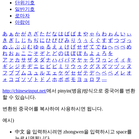
단위기호
일반기호
로마자
아랍어
あ
ぁ
か
が
さ
ざ
た
だ
な
は
ば
ぱ
ま
や
ゃ
ら
わ
ゎ
ん
い
ぃ
き
ぎ
し
じ
ち
ぢ
に
ひ
び
ぴ
み
り
う
ぅ
く
ぐ
す
ず
つ
づ
っ
ぬ
ふ
ぶ
ぷ
む
ゆ
ゅ
る
え
ぇ
け
げ
せ
ぜ
て
で
ね
へ
べ
ぺ
め
れ
お
ぉ
こ
ご
そ
ぞ
と
ど
の
ほ
ぼ
ぽ
も
よ
ょ
ろ
を
ア
ァ
カ
サ
ザ
タ
ダ
ナ
ハ
バ
パ
マ
ヤ
ャ
ラ
ワ
ヮ
ン
イ
ィ
キ
ギ
シ
ジ
チ
ヂ
ニ
ヒ
ビ
ピ
ミ
リ
ウ
ゥ
ク
グ
ス
ズ
ツ
ヅ
ッ
ヌ
フ
ブ
プ
ム
ユ
ュ
ル
エ
ェ
ケ
ゲ
セ
ゼ
テ
デ
ヘ
ベ
ペ
メ
レ
オ
ォ
コ
ゴ
ソ
ゾ
ト
ド
ノ
ホ
ボ
ポ
モ
ヨ
ョ
ロ
ヲ
―
http://chineseinput.net/
에서 pinyin(병음)방식으로 중국어를 변환
할 수 있습니다.
변환된 중국어를 복사하여 사용하시면 됩니다.
예시)
中文 을 입력하시려면
zhongwen
을 입력하시고 space를
누르시면됩니다.