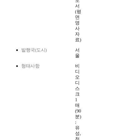
도
서
(평
면
영
사
자
료)
발행국(도시)
서
울
형태사항
비
디
오
디
스
크
1
매
(90
분)
:
유
성,
천