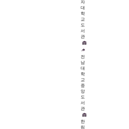
자
대
학
교
도
서
관
전
남
대
학
교
중
앙
도
서
관
한
림