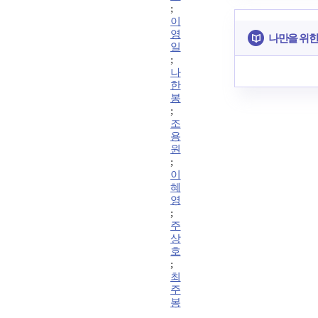
;
이
영
나만을 위한
일
;
나
한
봉
;
조
용
원
;
이
혜
영
;
주
상
호
;
최
주
봉