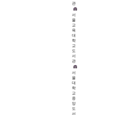
관
서
울
교
육
대
학
교
도
서
관
서
울
대
학
교
중
앙
도
서