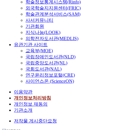
학술정보통계시스템(Rinfo)
외국학술지지원센터(FRIC)
학술관계분석서비스(SAM)
사서커뮤니티
기관회원
지식나눔(LOOK)
의학전자도서관(MEDLIS)
유관기관 사이트
교육부(MOE)
국립장애인도서관(NLD)
국립중앙도서관(NL)
국회도서관(NAL)
연구윤리정보포털(CRE)
사이언스온 (ScienceON)
이용약관
개인정보처리방침
개인정보 재동의
기관소개
저작물 게시중단요청