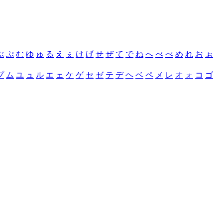
ぶ
ぷ
む
ゆ
ゅ
る
え
ぇ
け
げ
せ
ぜ
て
で
ね
へ
べ
ぺ
め
れ
お
ぉ
プ
ム
ユ
ュ
ル
エ
ェ
ケ
ゲ
セ
ゼ
テ
デ
ヘ
ベ
ペ
メ
レ
オ
ォ
コ
ゴ