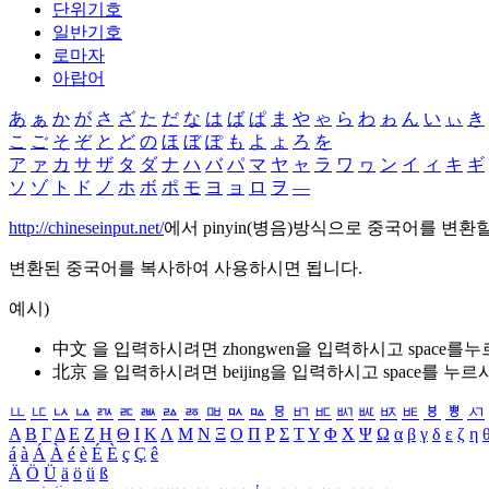
단위기호
일반기호
로마자
아랍어
あ
ぁ
か
が
さ
ざ
た
だ
な
は
ば
ぱ
ま
や
ゃ
ら
わ
ゎ
ん
い
ぃ
き
こ
ご
そ
ぞ
と
ど
の
ほ
ぼ
ぽ
も
よ
ょ
ろ
を
ア
ァ
カ
サ
ザ
タ
ダ
ナ
ハ
バ
パ
マ
ヤ
ャ
ラ
ワ
ヮ
ン
イ
ィ
キ
ギ
ソ
ゾ
ト
ド
ノ
ホ
ボ
ポ
モ
ヨ
ョ
ロ
ヲ
―
http://chineseinput.net/
에서 pinyin(병음)방식으로 중국어를 변환
변환된 중국어를 복사하여 사용하시면 됩니다.
예시)
中文 을 입력하시려면
zhongwen
을 입력하시고 space를
北京 을 입력하시려면
beijing
을 입력하시고 space를 누르
ㅥ
ㅦ
ㅧ
ㅨ
ㅩ
ㅪ
ㅫ
ㅬ
ㅭ
ㅮ
ㅯ
ㅰ
ㅱ
ㅲ
ㅳ
ㅴ
ㅵ
ㅶ
ㅷ
ㅸ
ㅹ
ㅺ
Α
Β
Γ
Δ
Ε
Ζ
Η
Θ
Ι
Κ
Λ
Μ
Ν
Ξ
Ο
Π
Ρ
Σ
Τ
Υ
Φ
Χ
Ψ
Ω
α
β
γ
δ
ε
ζ
η
á
à
Á
À
é
è
É
È
ç
Ç
ê
Ä
Ö
Ü
ä
ö
ü
ß