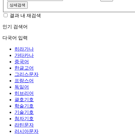
상세검색
결과 내 재검색
인기 검색어
다국어 입력
히라가나
가타카나
중국어
한글고어
그리스문자
프랑스어
독일어
히브리어
괄호기호
학술기호
기술기호
첨자기호
라틴문자
러시아문자