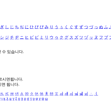
ぎ
し
じ
ち
ぢ
に
ひ
び
ぴ
み
り
う
ぅ
く
ぐ
す
ず
つ
づ
っ
ぬ
ふ
シ
ジ
チ
ヂ
ニ
ヒ
ビ
ピ
ミ
リ
ウ
ゥ
ク
グ
ス
ズ
ツ
ヅ
ッ
ヌ
フ
ブ
할 수 있습니다.
누르시면됩니다.
시면 됩니다.
ㅻ
ㅼ
ㅽ
ㅾ
ㅿ
ㆀ
ㆁ
ㆂ
ㆃ
ㆄ
ㆅ
ㆆ
ㆇ
ㆈ
ㆉ
ㆊ
ㆋ
ㆌ
ㆍ
ㆎ
θ
ι
κ
λ
μ
ν
ξ
ο
π
ρ
σ
τ
υ
φ
χ
ψ
ω