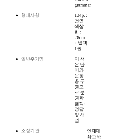
grammar
형태사항
134p. :
천연
색삽
화 ;
28cm
+ 별책
1권
일반주기명
이 책
은 단
어와
문장
총 두
권으
로 분
권함
별책:
정답
및 해
설
소장기관
인제대
학교 백