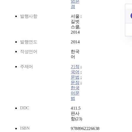
엄은
경
발행사항
서울 :
길벗
스쿨,
2014
발행연도
2014
작성언어
한국
어
주제어
기적
;
국어
;
문법
;
문장
;
한국
어문
법
DDC
411.5
판사
항(23)
ISBN
9788962226638