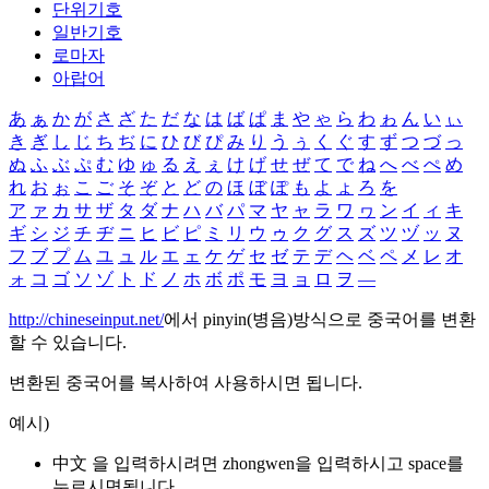
단위기호
일반기호
로마자
아랍어
あ
ぁ
か
が
さ
ざ
た
だ
な
は
ば
ぱ
ま
や
ゃ
ら
わ
ゎ
ん
い
ぃ
き
ぎ
し
じ
ち
ぢ
に
ひ
び
ぴ
み
り
う
ぅ
く
ぐ
す
ず
つ
づ
っ
ぬ
ふ
ぶ
ぷ
む
ゆ
ゅ
る
え
ぇ
け
げ
せ
ぜ
て
で
ね
へ
べ
ぺ
め
れ
お
ぉ
こ
ご
そ
ぞ
と
ど
の
ほ
ぼ
ぽ
も
よ
ょ
ろ
を
ア
ァ
カ
サ
ザ
タ
ダ
ナ
ハ
バ
パ
マ
ヤ
ャ
ラ
ワ
ヮ
ン
イ
ィ
キ
ギ
シ
ジ
チ
ヂ
ニ
ヒ
ビ
ピ
ミ
リ
ウ
ゥ
ク
グ
ス
ズ
ツ
ヅ
ッ
ヌ
フ
ブ
プ
ム
ユ
ュ
ル
エ
ェ
ケ
ゲ
セ
ゼ
テ
デ
ヘ
ベ
ペ
メ
レ
オ
ォ
コ
ゴ
ソ
ゾ
ト
ド
ノ
ホ
ボ
ポ
モ
ヨ
ョ
ロ
ヲ
―
http://chineseinput.net/
에서 pinyin(병음)방식으로 중국어를 변환
할 수 있습니다.
변환된 중국어를 복사하여 사용하시면 됩니다.
예시)
中文 을 입력하시려면
zhongwen
을 입력하시고 space를
누르시면됩니다.