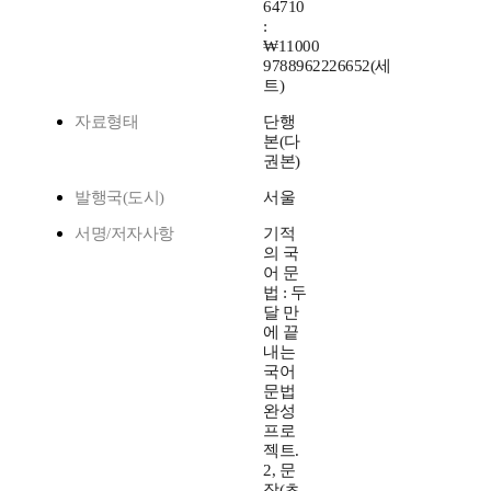
64710
:
₩11000
9788962226652(세
트)
자료형태
단행
본(다
권본)
발행국(도시)
서울
서명/저자사항
기적
의 국
어 문
법 : 두
달 만
에 끝
내는
국어
문법
완성
프로
젝트.
2, 문
장(초