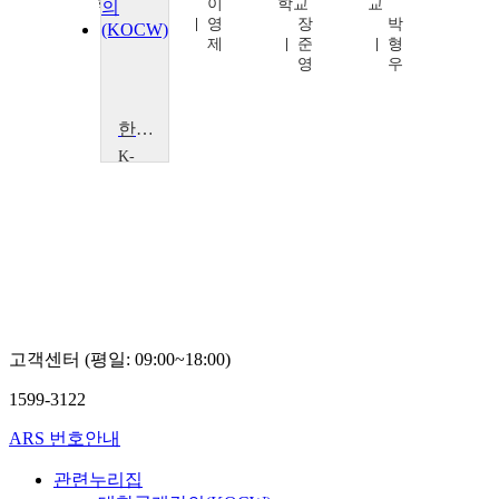
학교
이
학교
교
김
영
장
박
현
제
준
형
지
영
우
한국어문법교육론
K-
MOOC
경
희
대
학
교
박
동
호
고객센터 (평일: 09:00~18:00)
1599-3122
ARS 번호안내
관련누리집