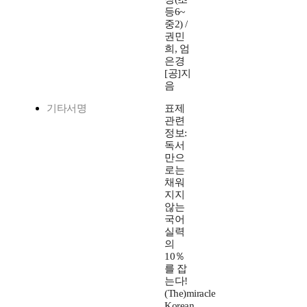
등6~
중2) /
권민
희, 엄
은경
[공]지
음
기타서명
표제
관련
정보:
독서
만으
로는
채워
지지
않는
국어
실력
의
10％
를 잡
는다!
(The)miracle
Korean