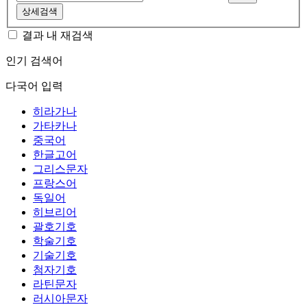
상세검색
결과 내 재검색
인기 검색어
다국어 입력
히라가나
가타카나
중국어
한글고어
그리스문자
프랑스어
독일어
히브리어
괄호기호
학술기호
기술기호
첨자기호
라틴문자
러시아문자