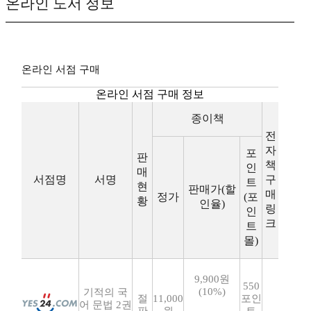
온라인 도서 정보
온라인 서점 구매
온라인 서점 구매 정보
종이책
전
자
포
판
책
인
매
서점명
서명
구
트
현
판매가(할
매
정가
(포
황
인율)
링
인
크
트
몰)
9,900원
550
(10%)
기적의 국
절
11,000
포인
어 문법 2권