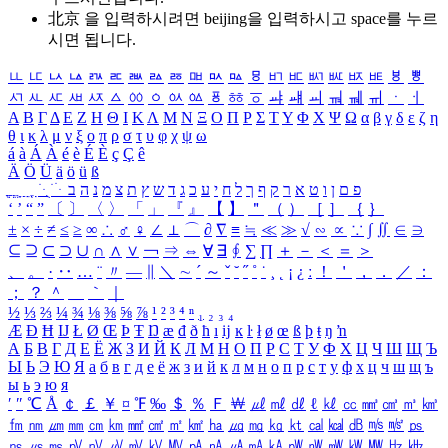
北京 을 입력하시려면
beijing
을 입력하시고 space를 누르
시면 됩니다.
ㅥ
ㅦ
ㅧ
ㅨ
ㅩ
ㅪ
ㅫ
ㅬ
ㅭ
ㅮ
ㅯ
ㅰ
ㅱ
ㅲ
ㅳ
ㅴ
ㅵ
ㅶ
ㅷ
ㅸ
ㅹ
ㅺ
ㅻ
ㅼ
ㅽ
ㅾ
ㅿ
ㆀ
ㆁ
ㆂ
ㆃ
ㆄ
ㆅ
ㆆ
ㆇ
ㆈ
ㆉ
ㆊ
ㆋ
ㆌ
ㆍ
ㆎ
Α
Β
Γ
Δ
Ε
Ζ
Η
Θ
Ι
Κ
Λ
Μ
Ν
Ξ
Ο
Π
Ρ
Σ
Τ
Υ
Φ
Χ
Ψ
Ω
α
β
γ
δ
ε
ζ
η
θ
ι
κ
λ
μ
ν
ξ
ο
π
ρ
σ
τ
υ
φ
χ
ψ
ω
á
à
Á
À
é
è
É
È
ç
Ç
ê
Ä
Ö
Ü
ä
ö
ü
ß
ְ
ֳ
ֲ
ֱ
ָ
ַ
ֵ
ֶ
ִ
ֹ
ּ
ֻ
ׂ
ׁ
ּ
ב
ה
נ
מ
צ
ת
ץ
ש
ד
ג
כ
ע
י
ח
ל
ך
ף
ק
ר
א
ט
ו
ן
ם
פ
‘
’
“
”
〔
〕
〈
〉
「
」
『
』
【
】
＂
（
）
［
］
｛
｝
±
×
÷
≠
≤
≥
∞
∴
♂
♀
∠
⊥
⌒
∂
∇
≡
≒
≪
≫
√
∽
∝
∵
∫
∬
∈
∋
⊆
⊇
⊂
⊃
∪
∩
∧
∨
￢
⇒
⇔
∀
∃
∮
∑
∏
＋
－
＜
＝
＞
、
。
·
‥
…
¨
〃
―
∥
＼
∼
´
～
ˇ
˘
˝
˚
˙
¸
˛
¡
¿
ː
！
＇
，
．
／
：
；
？
＾
＿
｀
｜
½
⅓
⅔
¼
¾
⅛
⅜
⅝
⅞
¹
²
³
⁴
ⁿ
₁
₂
₃
₄
Æ
Ð
Ħ
Ĳ
Ł
Ø
Œ
Þ
Ŧ
Ŋ
æ
đ
ð
ħ
ı
ĳ
ĸ
ŀ
ł
ø
œ
ß
þ
ŧ
ŋ
ŉ
А
Б
В
Г
Д
Е
Ё
Ж
З
И
Й
К
Л
М
Н
О
П
Р
С
Т
У
Ф
Х
Ц
Ч
Ш
Щ
Ъ
Ы
Ь
Э
Ю
Я
а
б
в
г
д
е
ё
ж
з
и
й
к
л
м
н
о
п
р
с
т
у
ф
х
ц
ч
ш
щ
ъ
ы
ь
э
ю
я
′
″
℃
Å
￠
￡
￥
¤
℉
‰
＄
％
Ｆ
￦
㎕
㎖
㎗
ℓ
㎘
㏄
㎣
㎤
㎥
㎦
㎙
㎚
㎛
㎜
㎝
㎞
㎟
㎠
㎡
㎢
㏊
㎍
㎎
㎏
㏏
㎈
㎉
㏈
㎧
㎨
㎰
㎱
㎲
㎳
㎴
㎵
㎶
㎷
㎸
㎹
㎀
㎁
㎂
㎃
㎄
㎺
㎻
㎽
㎾
㎿
㎐
㎑