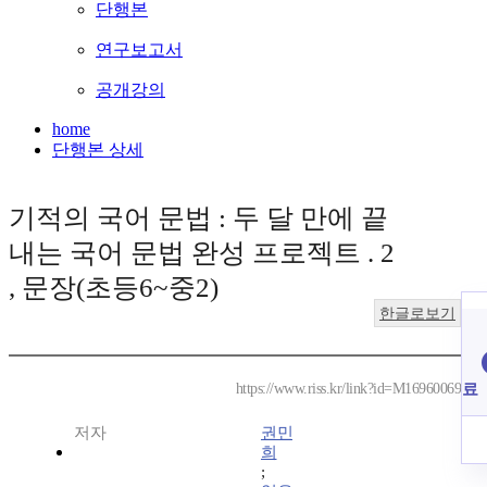
단행본
연구보고서
공개강의
home
단행본 상세
기적의 국어 문법 : 두 달 만에 끝
내는 국어 문법 완성 프로젝트 . 2
, 문장(초등6~중2)
한글로보기
료
https://www.riss.kr/link?id=M16960069
저자
권민
희
;