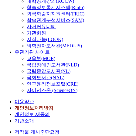
대학공개강의(KOCW)
학술정보통계시스템(Rinfo)
외국학술지지원센터(FRIC)
학술관계분석서비스(SAM)
사서커뮤니티
기관회원
지식나눔(LOOK)
의학전자도서관(MEDLIS)
유관기관 사이트
교육부(MOE)
국립장애인도서관(NLD)
국립중앙도서관(NL)
국회도서관(NAL)
연구윤리정보포털(CRE)
사이언스온 (ScienceON)
이용약관
개인정보처리방침
개인정보 재동의
기관소개
저작물 게시중단요청