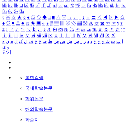
㎒
㎓
㎔
Ω
㏀
㏁
㎊
㎋
㎌
㏖
㏅
㎭
㎮
㎯
㏛
㎩
㎪
㎫
㎬
㏝
㏐
㏓
㏃
㏉
㏜
㏆
§
※
☆
★
○
●
◎
◇
◆
□
■
△
▽
→
←
↑
↓
↔
〓
◁
◀
▷
▶
♤
♠
♡
♥
♧
♣
⊙
◈
▣
◐
◑
▒
▤
▥
▨
▧
▦
▩
♨
☏
☎
☜
☞
¶
†
‡
↕
↗
↙
↖
↘
♭
♩
♪
♬
㉿
㈜
№
㏇
™
㏂
㏘
℡
＃
＆
＊
＠
ª
º
ⅰ
ⅱ
ⅲ
ⅳ
ⅴ
ⅵ
ⅶ
ⅷ
ⅸ
ⅹ
Ⅰ
Ⅱ
Ⅲ
Ⅳ
Ⅴ
Ⅵ
Ⅶ
Ⅷ
Ⅸ
Ⅹ
ا
ب
ت
ث
ج
ح
خ
د
ذ
ر
ز
س
ش
ص
ض
ط
ظ
ع
غ
ف
ق
ک
ل
م
ن
ه
و
ی
닫기
통합검색
국내학술논문
학위논문
해외학술논문
학술지