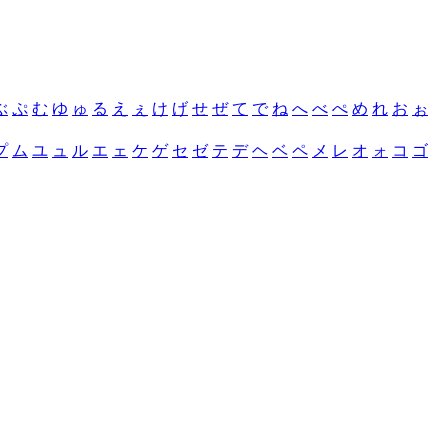
ぶ
ぷ
む
ゆ
ゅ
る
え
ぇ
け
げ
せ
ぜ
て
で
ね
へ
べ
ぺ
め
れ
お
ぉ
プ
ム
ユ
ュ
ル
エ
ェ
ケ
ゲ
セ
ゼ
テ
デ
ヘ
ベ
ペ
メ
レ
オ
ォ
コ
ゴ