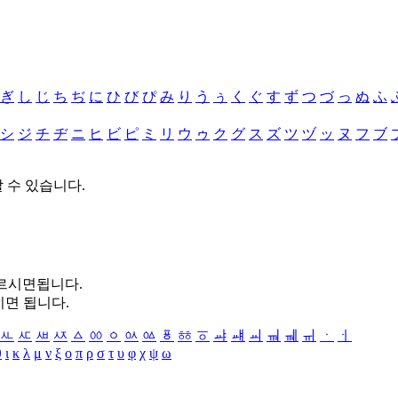
ぎ
し
じ
ち
ぢ
に
ひ
び
ぴ
み
り
う
ぅ
く
ぐ
す
ず
つ
づ
っ
ぬ
ふ
シ
ジ
チ
ヂ
ニ
ヒ
ビ
ピ
ミ
リ
ウ
ゥ
ク
グ
ス
ズ
ツ
ヅ
ッ
ヌ
フ
ブ
할 수 있습니다.
누르시면됩니다.
시면 됩니다.
ㅻ
ㅼ
ㅽ
ㅾ
ㅿ
ㆀ
ㆁ
ㆂ
ㆃ
ㆄ
ㆅ
ㆆ
ㆇ
ㆈ
ㆉ
ㆊ
ㆋ
ㆌ
ㆍ
ㆎ
θ
ι
κ
λ
μ
ν
ξ
ο
π
ρ
σ
τ
υ
φ
χ
ψ
ω