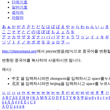
단위기호
일반기호
로마자
아랍어
あ
ぁ
か
が
さ
ざ
た
だ
な
は
ば
ぱ
ま
や
ゃ
ら
わ
ゎ
ん
い
ぃ
き
こ
ご
そ
ぞ
と
ど
の
ほ
ぼ
ぽ
も
よ
ょ
ろ
を
ア
ァ
カ
サ
ザ
タ
ダ
ナ
ハ
バ
パ
マ
ヤ
ャ
ラ
ワ
ヮ
ン
イ
ィ
キ
ギ
ソ
ゾ
ト
ド
ノ
ホ
ボ
ポ
モ
ヨ
ョ
ロ
ヲ
―
http://chineseinput.net/
에서 pinyin(병음)방식으로 중국어를 변환
변환된 중국어를 복사하여 사용하시면 됩니다.
예시)
中文 을 입력하시려면
zhongwen
을 입력하시고 space를
北京 을 입력하시려면
beijing
을 입력하시고 space를 누르
ㅥ
ㅦ
ㅧ
ㅨ
ㅩ
ㅪ
ㅫ
ㅬ
ㅭ
ㅮ
ㅯ
ㅰ
ㅱ
ㅲ
ㅳ
ㅴ
ㅵ
ㅶ
ㅷ
ㅸ
ㅹ
ㅺ
Α
Β
Γ
Δ
Ε
Ζ
Η
Θ
Ι
Κ
Λ
Μ
Ν
Ξ
Ο
Π
Ρ
Σ
Τ
Υ
Φ
Χ
Ψ
Ω
α
β
γ
δ
ε
ζ
η
á
à
Á
À
é
è
É
È
ç
Ç
ê
Ä
Ö
Ü
ä
ö
ü
ß