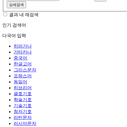
상세검색
결과 내 재검색
인기 검색어
다국어 입력
히라가나
가타카나
중국어
한글고어
그리스문자
프랑스어
독일어
히브리어
괄호기호
학술기호
기술기호
첨자기호
라틴문자
러시아문자