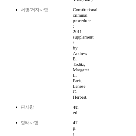
서명/저자사항
Constitutional
criminal
procedure
:
2011
supplement
/
by
Andrew
E.
Taslitz,
Margaret
L.
Paris,
Lenese
C.
Herbert.
판사항
4th
ed
형태사항
47
p.
;