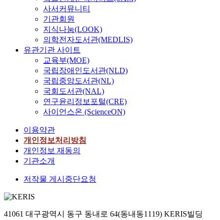
사서커뮤니티
기관회원
지식나눔(LOOK)
의학전자도서관(MEDLIS)
유관기관 사이트
교육부(MOE)
국립장애인도서관(NLD)
국립중앙도서관(NL)
국회도서관(NAL)
연구윤리정보포털(CRE)
사이언스온 (ScienceON)
이용약관
개인정보처리방침
개인정보 재동의
기관소개
저작물 게시중단요청
41061 대구광역시 동구 동내로 64(동내동1119) KERIS빌딩