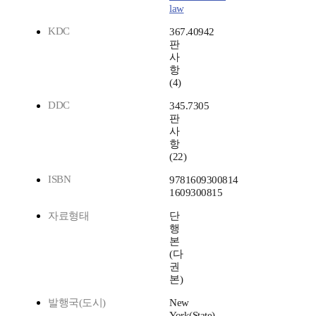
law
KDC
367.40942
판
사
항
(4)
DDC
345.7305
판
사
항
(22)
ISBN
9781609300814
1609300815
자료형태
단
행
본
(다
권
본)
발행국(도시)
New
York(State)