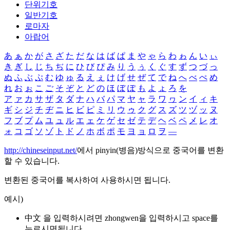
단위기호
일반기호
로마자
아랍어
あ
ぁ
か
が
さ
ざ
た
だ
な
は
ば
ぱ
ま
や
ゃ
ら
わ
ゎ
ん
い
ぃ
き
ぎ
し
じ
ち
ぢ
に
ひ
び
ぴ
み
り
う
ぅ
く
ぐ
す
ず
つ
づ
っ
ぬ
ふ
ぶ
ぷ
む
ゆ
ゅ
る
え
ぇ
け
げ
せ
ぜ
て
で
ね
へ
べ
ぺ
め
れ
お
ぉ
こ
ご
そ
ぞ
と
ど
の
ほ
ぼ
ぽ
も
よ
ょ
ろ
を
ア
ァ
カ
サ
ザ
タ
ダ
ナ
ハ
バ
パ
マ
ヤ
ャ
ラ
ワ
ヮ
ン
イ
ィ
キ
ギ
シ
ジ
チ
ヂ
ニ
ヒ
ビ
ピ
ミ
リ
ウ
ゥ
ク
グ
ス
ズ
ツ
ヅ
ッ
ヌ
フ
ブ
プ
ム
ユ
ュ
ル
エ
ェ
ケ
ゲ
セ
ゼ
テ
デ
ヘ
ベ
ペ
メ
レ
オ
ォ
コ
ゴ
ソ
ゾ
ト
ド
ノ
ホ
ボ
ポ
モ
ヨ
ョ
ロ
ヲ
―
http://chineseinput.net/
에서 pinyin(병음)방식으로 중국어를 변환
할 수 있습니다.
변환된 중국어를 복사하여 사용하시면 됩니다.
예시)
中文 을 입력하시려면
zhongwen
을 입력하시고 space를
누르시면됩니다.