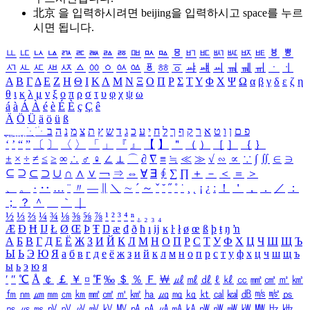
北京 을 입력하시려면
beijing
을 입력하시고 space를 누르
시면 됩니다.
ㅥ
ㅦ
ㅧ
ㅨ
ㅩ
ㅪ
ㅫ
ㅬ
ㅭ
ㅮ
ㅯ
ㅰ
ㅱ
ㅲ
ㅳ
ㅴ
ㅵ
ㅶ
ㅷ
ㅸ
ㅹ
ㅺ
ㅻ
ㅼ
ㅽ
ㅾ
ㅿ
ㆀ
ㆁ
ㆂ
ㆃ
ㆄ
ㆅ
ㆆ
ㆇ
ㆈ
ㆉ
ㆊ
ㆋ
ㆌ
ㆍ
ㆎ
Α
Β
Γ
Δ
Ε
Ζ
Η
Θ
Ι
Κ
Λ
Μ
Ν
Ξ
Ο
Π
Ρ
Σ
Τ
Υ
Φ
Χ
Ψ
Ω
α
β
γ
δ
ε
ζ
η
θ
ι
κ
λ
μ
ν
ξ
ο
π
ρ
σ
τ
υ
φ
χ
ψ
ω
á
à
Á
À
é
è
É
È
ç
Ç
ê
Ä
Ö
Ü
ä
ö
ü
ß
ְ
ֳ
ֲ
ֱ
ָ
ַ
ֵ
ֶ
ִ
ֹ
ּ
ֻ
ׂ
ׁ
ּ
ב
ה
נ
מ
צ
ת
ץ
ש
ד
ג
כ
ע
י
ח
ל
ך
ף
ק
ר
א
ט
ו
ן
ם
פ
‘
’
“
”
〔
〕
〈
〉
「
」
『
』
【
】
＂
（
）
［
］
｛
｝
±
×
÷
≠
≤
≥
∞
∴
♂
♀
∠
⊥
⌒
∂
∇
≡
≒
≪
≫
√
∽
∝
∵
∫
∬
∈
∋
⊆
⊇
⊂
⊃
∪
∩
∧
∨
￢
⇒
⇔
∀
∃
∮
∑
∏
＋
－
＜
＝
＞
、
。
·
‥
…
¨
〃
―
∥
＼
∼
´
～
ˇ
˘
˝
˚
˙
¸
˛
¡
¿
ː
！
＇
，
．
／
：
；
？
＾
＿
｀
｜
½
⅓
⅔
¼
¾
⅛
⅜
⅝
⅞
¹
²
³
⁴
ⁿ
₁
₂
₃
₄
Æ
Ð
Ħ
Ĳ
Ł
Ø
Œ
Þ
Ŧ
Ŋ
æ
đ
ð
ħ
ı
ĳ
ĸ
ŀ
ł
ø
œ
ß
þ
ŧ
ŋ
ŉ
А
Б
В
Г
Д
Е
Ё
Ж
З
И
Й
К
Л
М
Н
О
П
Р
С
Т
У
Ф
Х
Ц
Ч
Ш
Щ
Ъ
Ы
Ь
Э
Ю
Я
а
б
в
г
д
е
ё
ж
з
и
й
к
л
м
н
о
п
р
с
т
у
ф
х
ц
ч
ш
щ
ъ
ы
ь
э
ю
я
′
″
℃
Å
￠
￡
￥
¤
℉
‰
＄
％
Ｆ
￦
㎕
㎖
㎗
ℓ
㎘
㏄
㎣
㎤
㎥
㎦
㎙
㎚
㎛
㎜
㎝
㎞
㎟
㎠
㎡
㎢
㏊
㎍
㎎
㎏
㏏
㎈
㎉
㏈
㎧
㎨
㎰
㎱
㎲
㎳
㎴
㎵
㎶
㎷
㎸
㎹
㎀
㎁
㎂
㎃
㎄
㎺
㎻
㎽
㎾
㎿
㎐
㎑