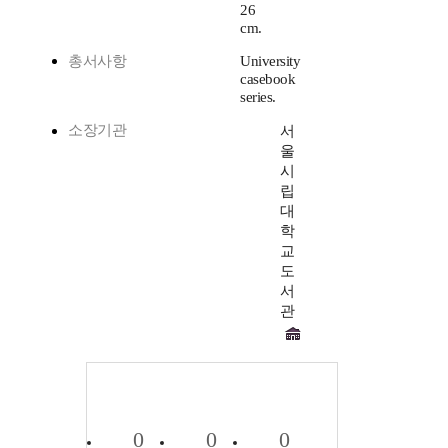
26
cm.
총서사항
University
casebook
series.
소장기관
서
울
시
립
대
학
교
도
서
관
0
0
0