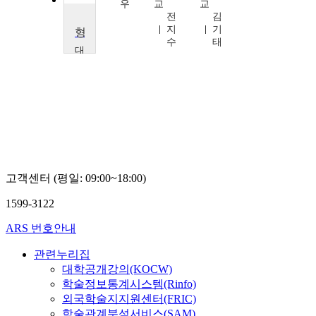
렬
우
교
교
전
김
지
기
형사법연습Ⅰ
수
태
대
전
대
학
교
박
행
렬
고객센터 (평일: 09:00~18:00)
1599-3122
ARS 번호안내
관련누리집
대학공개강의(KOCW)
학술정보통계시스템(Rinfo)
외국학술지지원센터(FRIC)
학술관계분석서비스(SAM)