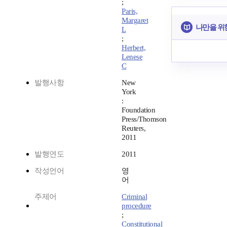
;
Paris,
Margaret
나만을 위
L
;
Herbert,
Lenese
C
발행사항
New
York
:
Foundation
Press/Thomson
Reuters,
2011
발행연도
2011
작성언어
영
어
주제어
Criminal
procedure
;
Constitutional