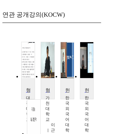
연관 공개강의(KOCW)
형사법연습Ⅱ
형사소송법2
헌법과 민주주의
헌법과 인권
대
가
한
한
전
천
국
국
대
대
외
외
학
학
국
국
교
교
어
어
박
이
대
대
행
근
학
학