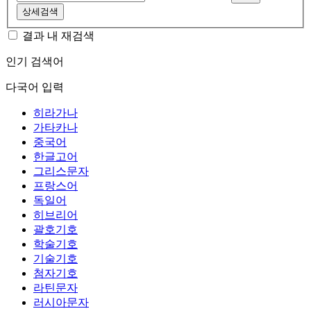
상세검색
결과 내 재검색
인기 검색어
다국어 입력
히라가나
가타카나
중국어
한글고어
그리스문자
프랑스어
독일어
히브리어
괄호기호
학술기호
기술기호
첨자기호
라틴문자
러시아문자