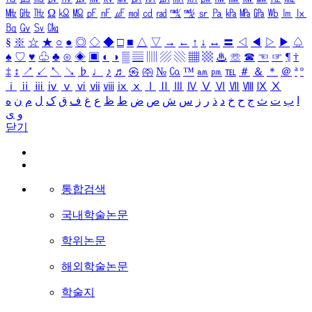
㎒
㎓
㎔
Ω
㏀
㏁
㎊
㎋
㎌
㏖
㏅
㎭
㎮
㎯
㏛
㎩
㎪
㎫
㎬
㏝
㏐
㏓
㏃
㏉
㏜
㏆
§
※
☆
★
○
●
◎
◇
◆
□
■
△
▽
→
←
↑
↓
↔
〓
◁
◀
▷
▶
♤
♠
♡
♥
♧
♣
⊙
◈
▣
◐
◑
▒
▤
▥
▨
▧
▦
▩
♨
☏
☎
☜
☞
¶
†
‡
↕
↗
↙
↖
↘
♭
♩
♪
♬
㉿
㈜
№
㏇
™
㏂
㏘
℡
＃
＆
＊
＠
ª
º
ⅰ
ⅱ
ⅲ
ⅳ
ⅴ
ⅵ
ⅶ
ⅷ
ⅸ
ⅹ
Ⅰ
Ⅱ
Ⅲ
Ⅳ
Ⅴ
Ⅵ
Ⅶ
Ⅷ
Ⅸ
Ⅹ
ا
ب
ت
ث
ج
ح
خ
د
ذ
ر
ز
س
ش
ص
ض
ط
ظ
ع
غ
ف
ق
ک
ل
م
ن
ه
و
ی
닫기
통합검색
국내학술논문
학위논문
해외학술논문
학술지