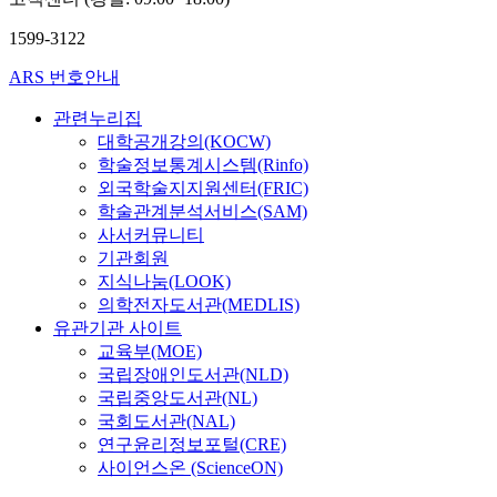
1599-3122
ARS 번호안내
관련누리집
대학공개강의(KOCW)
학술정보통계시스템(Rinfo)
외국학술지지원센터(FRIC)
학술관계분석서비스(SAM)
사서커뮤니티
기관회원
지식나눔(LOOK)
의학전자도서관(MEDLIS)
유관기관 사이트
교육부(MOE)
국립장애인도서관(NLD)
국립중앙도서관(NL)
국회도서관(NAL)
연구윤리정보포털(CRE)
사이언스온 (ScienceON)