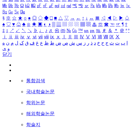
㎒
㎓
㎔
Ω
㏀
㏁
㎊
㎋
㎌
㏖
㏅
㎭
㎮
㎯
㏛
㎩
㎪
㎫
㎬
㏝
㏐
㏓
㏃
㏉
㏜
㏆
§
※
☆
★
○
●
◎
◇
◆
□
■
△
▽
→
←
↑
↓
↔
〓
◁
◀
▷
▶
♤
♠
♡
♥
♧
♣
⊙
◈
▣
◐
◑
▒
▤
▥
▨
▧
▦
▩
♨
☏
☎
☜
☞
¶
†
‡
↕
↗
↙
↖
↘
♭
♩
♪
♬
㉿
㈜
№
㏇
™
㏂
㏘
℡
＃
＆
＊
＠
ª
º
ⅰ
ⅱ
ⅲ
ⅳ
ⅴ
ⅵ
ⅶ
ⅷ
ⅸ
ⅹ
Ⅰ
Ⅱ
Ⅲ
Ⅳ
Ⅴ
Ⅵ
Ⅶ
Ⅷ
Ⅸ
Ⅹ
ا
ب
ت
ث
ج
ح
خ
د
ذ
ر
ز
س
ش
ص
ض
ط
ظ
ع
غ
ف
ق
ک
ل
م
ن
ه
و
ی
닫기
통합검색
국내학술논문
학위논문
해외학술논문
학술지