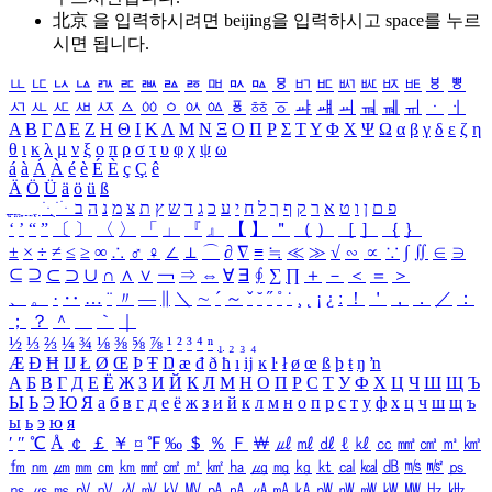
北京 을 입력하시려면
beijing
을 입력하시고 space를 누르
시면 됩니다.
ㅥ
ㅦ
ㅧ
ㅨ
ㅩ
ㅪ
ㅫ
ㅬ
ㅭ
ㅮ
ㅯ
ㅰ
ㅱ
ㅲ
ㅳ
ㅴ
ㅵ
ㅶ
ㅷ
ㅸ
ㅹ
ㅺ
ㅻ
ㅼ
ㅽ
ㅾ
ㅿ
ㆀ
ㆁ
ㆂ
ㆃ
ㆄ
ㆅ
ㆆ
ㆇ
ㆈ
ㆉ
ㆊ
ㆋ
ㆌ
ㆍ
ㆎ
Α
Β
Γ
Δ
Ε
Ζ
Η
Θ
Ι
Κ
Λ
Μ
Ν
Ξ
Ο
Π
Ρ
Σ
Τ
Υ
Φ
Χ
Ψ
Ω
α
β
γ
δ
ε
ζ
η
θ
ι
κ
λ
μ
ν
ξ
ο
π
ρ
σ
τ
υ
φ
χ
ψ
ω
á
à
Á
À
é
è
É
È
ç
Ç
ê
Ä
Ö
Ü
ä
ö
ü
ß
ְ
ֳ
ֲ
ֱ
ָ
ַ
ֵ
ֶ
ִ
ֹ
ּ
ֻ
ׂ
ׁ
ּ
ב
ה
נ
מ
צ
ת
ץ
ש
ד
ג
כ
ע
י
ח
ל
ך
ף
ק
ר
א
ט
ו
ן
ם
פ
‘
’
“
”
〔
〕
〈
〉
「
」
『
』
【
】
＂
（
）
［
］
｛
｝
±
×
÷
≠
≤
≥
∞
∴
♂
♀
∠
⊥
⌒
∂
∇
≡
≒
≪
≫
√
∽
∝
∵
∫
∬
∈
∋
⊆
⊇
⊂
⊃
∪
∩
∧
∨
￢
⇒
⇔
∀
∃
∮
∑
∏
＋
－
＜
＝
＞
、
。
·
‥
…
¨
〃
―
∥
＼
∼
´
～
ˇ
˘
˝
˚
˙
¸
˛
¡
¿
ː
！
＇
，
．
／
：
；
？
＾
＿
｀
｜
½
⅓
⅔
¼
¾
⅛
⅜
⅝
⅞
¹
²
³
⁴
ⁿ
₁
₂
₃
₄
Æ
Ð
Ħ
Ĳ
Ł
Ø
Œ
Þ
Ŧ
Ŋ
æ
đ
ð
ħ
ı
ĳ
ĸ
ŀ
ł
ø
œ
ß
þ
ŧ
ŋ
ŉ
А
Б
В
Г
Д
Е
Ё
Ж
З
И
Й
К
Л
М
Н
О
П
Р
С
Т
У
Ф
Х
Ц
Ч
Ш
Щ
Ъ
Ы
Ь
Э
Ю
Я
а
б
в
г
д
е
ё
ж
з
и
й
к
л
м
н
о
п
р
с
т
у
ф
х
ц
ч
ш
щ
ъ
ы
ь
э
ю
я
′
″
℃
Å
￠
￡
￥
¤
℉
‰
＄
％
Ｆ
￦
㎕
㎖
㎗
ℓ
㎘
㏄
㎣
㎤
㎥
㎦
㎙
㎚
㎛
㎜
㎝
㎞
㎟
㎠
㎡
㎢
㏊
㎍
㎎
㎏
㏏
㎈
㎉
㏈
㎧
㎨
㎰
㎱
㎲
㎳
㎴
㎵
㎶
㎷
㎸
㎹
㎀
㎁
㎂
㎃
㎄
㎺
㎻
㎽
㎾
㎿
㎐
㎑