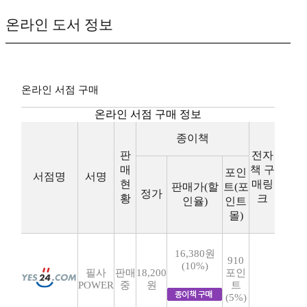
온라인 도서 정보
온라인 서점 구매
온라인 서점 구매 정보
종이책
판
전자
매
책 구
포인
서점명
서명
현
매링
판매가(할
트(포
정가
황
크
인율)
인트
몰)
16,380원
910
(10%)
필사
판매
18,200
포인
POWER
중
원
트
(5%)