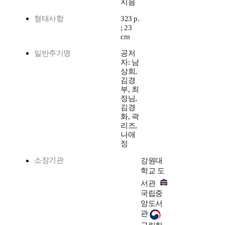
지음
형태사항
323 p.
; 23
cm
일반주기명
공저
자: 남
상희,
김경
부, 최
정님,
김경
화, 곽
리즈,
나애
정
소장기관
강원대
학교 도
서관
국립중
앙도서
관