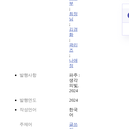
부
;
최정
님
;
김경
화
;
곽리
즈
;
나애
정
발행사항
파주 :
생각
의빛,
2024
발행연도
2024
작성언어
한국
어
주제어
글쓰