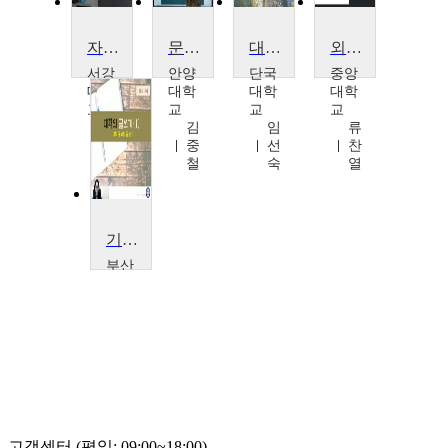
자연계 글쓰기
문학으로 배우는 글쓰기
대학글쓰기
외국인을 위한 글쓰기
서강
안양
단국
중앙
대학
대학
대학
대학
교
교
교
교
권
김
임
류
미
중
선
찬
란
철
숙
열
기초글쓰기
부산
가톨
릭대
학교
구
경
희
고객센터 (평일: 09:00~18:00)