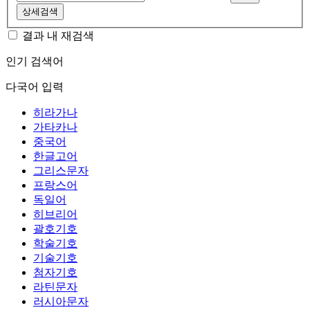
상세검색
결과 내 재검색
인기 검색어
다국어 입력
히라가나
가타카나
중국어
한글고어
그리스문자
프랑스어
독일어
히브리어
괄호기호
학술기호
기술기호
첨자기호
라틴문자
러시아문자