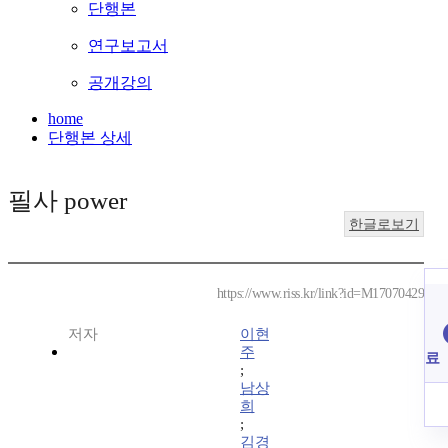
단행본
연구보고서
공개강의
home
단행본 상세
필사 power
한글로보기
https://www.riss.kr/link?id=M17070429
저자
이현
주
료
;
남상
희
;
김경