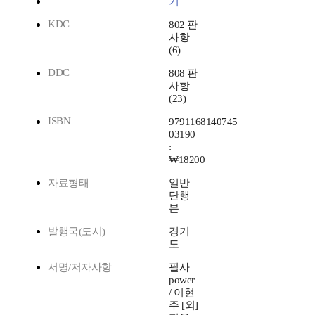
기
KDC
802 판
사항
(6)
DDC
808 판
사항
(23)
ISBN
9791168140745
03190
:
₩18200
자료형태
일반
단행
본
발행국(도시)
경기
도
서명/저자사항
필사
power
/ 이현
주 [외]