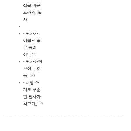
삶을 바꾼
프라임, 필
사
· 필사가
이렇게 좋
은 줄이
야!_ 11
· 필사하면
보이는 것
들_ 20
· 서평 쓰
기도 꾸준
한 필사가
최고다_ 29