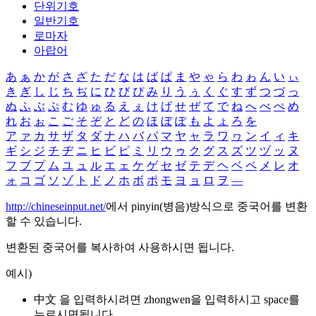
단위기호
일반기호
로마자
아랍어
あ
ぁ
か
が
さ
ざ
た
だ
な
は
ば
ぱ
ま
や
ゃ
ら
わ
ゎ
ん
い
ぃ
き
ぎ
し
じ
ち
ぢ
に
ひ
び
ぴ
み
り
う
ぅ
く
ぐ
す
ず
つ
づ
っ
ぬ
ふ
ぶ
ぷ
む
ゆ
ゅ
る
え
ぇ
け
げ
せ
ぜ
て
で
ね
へ
べ
ぺ
め
れ
お
ぉ
こ
ご
そ
ぞ
と
ど
の
ほ
ぼ
ぽ
も
よ
ょ
ろ
を
ア
ァ
カ
サ
ザ
タ
ダ
ナ
ハ
バ
パ
マ
ヤ
ャ
ラ
ワ
ヮ
ン
イ
ィ
キ
ギ
シ
ジ
チ
ヂ
ニ
ヒ
ビ
ピ
ミ
リ
ウ
ゥ
ク
グ
ス
ズ
ツ
ヅ
ッ
ヌ
フ
ブ
プ
ム
ユ
ュ
ル
エ
ェ
ケ
ゲ
セ
ゼ
テ
デ
ヘ
ベ
ペ
メ
レ
オ
ォ
コ
ゴ
ソ
ゾ
ト
ド
ノ
ホ
ボ
ポ
モ
ヨ
ョ
ロ
ヲ
―
http://chineseinput.net/
에서 pinyin(병음)방식으로 중국어를 변환
할 수 있습니다.
변환된 중국어를 복사하여 사용하시면 됩니다.
예시)
中文 을 입력하시려면
zhongwen
을 입력하시고 space를
누르시면됩니다.