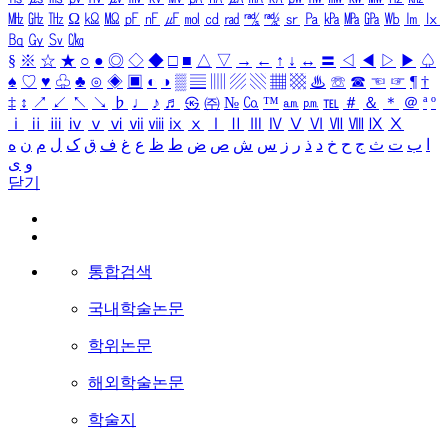
㎒
㎓
㎔
Ω
㏀
㏁
㎊
㎋
㎌
㏖
㏅
㎭
㎮
㎯
㏛
㎩
㎪
㎫
㎬
㏝
㏐
㏓
㏃
㏉
㏜
㏆
§
※
☆
★
○
●
◎
◇
◆
□
■
△
▽
→
←
↑
↓
↔
〓
◁
◀
▷
▶
♤
♠
♡
♥
♧
♣
⊙
◈
▣
◐
◑
▒
▤
▥
▨
▧
▦
▩
♨
☏
☎
☜
☞
¶
†
‡
↕
↗
↙
↖
↘
♭
♩
♪
♬
㉿
㈜
№
㏇
™
㏂
㏘
℡
＃
＆
＊
＠
ª
º
ⅰ
ⅱ
ⅲ
ⅳ
ⅴ
ⅵ
ⅶ
ⅷ
ⅸ
ⅹ
Ⅰ
Ⅱ
Ⅲ
Ⅳ
Ⅴ
Ⅵ
Ⅶ
Ⅷ
Ⅸ
Ⅹ
ا
ب
ت
ث
ج
ح
خ
د
ذ
ر
ز
س
ش
ص
ض
ط
ظ
ع
غ
ف
ق
ک
ل
م
ن
ه
و
ی
닫기
통합검색
국내학술논문
학위논문
해외학술논문
학술지