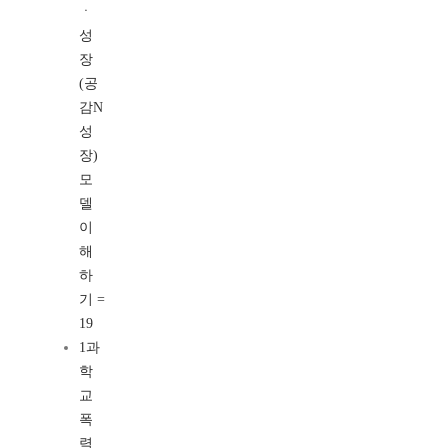
ㆍ
성
장
(공
감N
성
장)
모
델
이
해
하
기 =
19
1과
학
교
폭
력