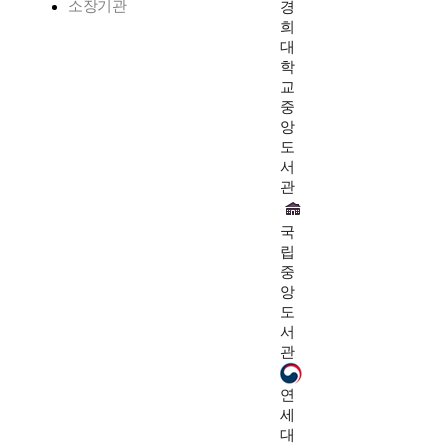
소장기관
경
희
대
학
교
중
앙
도
서
관
국
립
중
앙
도
서
관
연
세
대