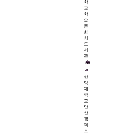
학
교
학
술
문
화
처
도
서
관
한
양
대
학
교
안
산
캠
퍼
스