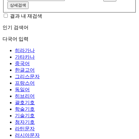
상세검색
결과 내 재검색
인기 검색어
다국어 입력
히라가나
가타카나
중국어
한글고어
그리스문자
프랑스어
독일어
히브리어
괄호기호
학술기호
기술기호
첨자기호
라틴문자
러시아문자