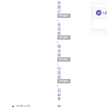
유
형
근
나
;
유
경
희
;
백
성
혜
;
이
재
용
;
김
길
후
발행사항
파