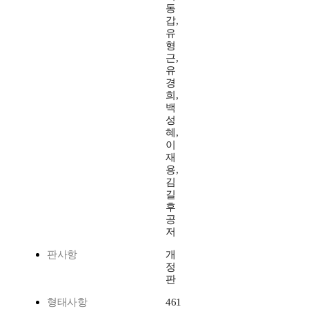
동
갑,
유
형
근,
유
경
희,
백
성
혜,
이
재
용,
김
길
후
공
저
판사항
개
정
판
형태사항
461