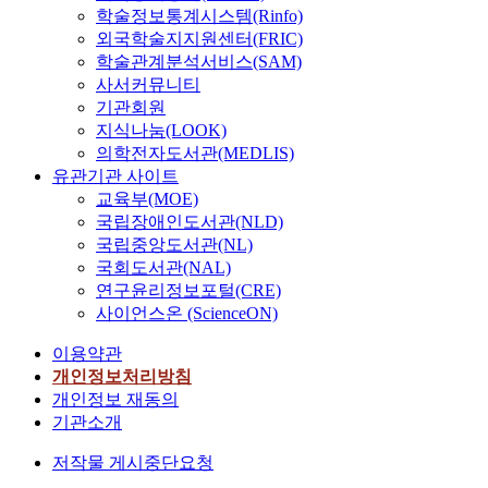
학술정보통계시스템(Rinfo)
외국학술지지원센터(FRIC)
학술관계분석서비스(SAM)
사서커뮤니티
기관회원
지식나눔(LOOK)
의학전자도서관(MEDLIS)
유관기관 사이트
교육부(MOE)
국립장애인도서관(NLD)
국립중앙도서관(NL)
국회도서관(NAL)
연구윤리정보포털(CRE)
사이언스온 (ScienceON)
이용약관
개인정보처리방침
개인정보 재동의
기관소개
저작물 게시중단요청