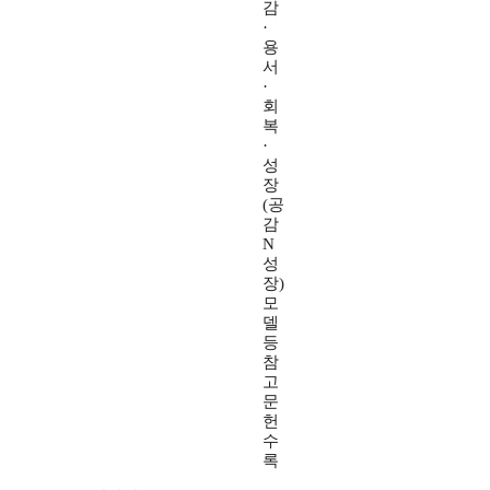
감
·
용
서
·
회
복
·
성
장
(공
감
N
성
장)
모
델
등
참
고
문
헌
수
록