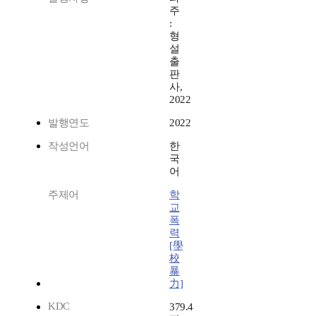
주
:
형
설
출
판
사,
2022
발행연도
2022
작성언어
한
국
어
주제어
학
교
폭
력
[學
校
暴
力]
KDC
379.4