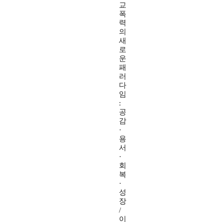
교
폭
력
의
새
로
운
패
러
다
임
:
공
감
·
용
서
·
회
복
·
성
장
/
이