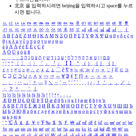
北京 을 입력하시려면
beijing
을 입력하시고 space를 누르
시면 됩니다.
ㅥ
ㅦ
ㅧ
ㅨ
ㅩ
ㅪ
ㅫ
ㅬ
ㅭ
ㅮ
ㅯ
ㅰ
ㅱ
ㅲ
ㅳ
ㅴ
ㅵ
ㅶ
ㅷ
ㅸ
ㅹ
ㅺ
ㅻ
ㅼ
ㅽ
ㅾ
ㅿ
ㆀ
ㆁ
ㆂ
ㆃ
ㆄ
ㆅ
ㆆ
ㆇ
ㆈ
ㆉ
ㆊ
ㆋ
ㆌ
ㆍ
ㆎ
Α
Β
Γ
Δ
Ε
Ζ
Η
Θ
Ι
Κ
Λ
Μ
Ν
Ξ
Ο
Π
Ρ
Σ
Τ
Υ
Φ
Χ
Ψ
Ω
α
β
γ
δ
ε
ζ
η
θ
ι
κ
λ
μ
ν
ξ
ο
π
ρ
σ
τ
υ
φ
χ
ψ
ω
á
à
Á
À
é
è
É
È
ç
Ç
ê
Ä
Ö
Ü
ä
ö
ü
ß
ְ
ֳ
ֲ
ֱ
ָ
ַ
ֵ
ֶ
ִ
ֹ
ּ
ֻ
ׂ
ׁ
ּ
ב
ה
נ
מ
צ
ת
ץ
ש
ד
ג
כ
ע
י
ח
ל
ך
ף
ק
ר
א
ט
ו
ן
ם
פ
‘
’
“
”
〔
〕
〈
〉
「
」
『
』
【
】
＂
（
）
［
］
｛
｝
±
×
÷
≠
≤
≥
∞
∴
♂
♀
∠
⊥
⌒
∂
∇
≡
≒
≪
≫
√
∽
∝
∵
∫
∬
∈
∋
⊆
⊇
⊂
⊃
∪
∩
∧
∨
￢
⇒
⇔
∀
∃
∮
∑
∏
＋
－
＜
＝
＞
、
。
·
‥
…
¨
〃
―
∥
＼
∼
´
～
ˇ
˘
˝
˚
˙
¸
˛
¡
¿
ː
！
＇
，
．
／
：
；
？
＾
＿
｀
｜
½
⅓
⅔
¼
¾
⅛
⅜
⅝
⅞
¹
²
³
⁴
ⁿ
₁
₂
₃
₄
Æ
Ð
Ħ
Ĳ
Ł
Ø
Œ
Þ
Ŧ
Ŋ
æ
đ
ð
ħ
ı
ĳ
ĸ
ŀ
ł
ø
œ
ß
þ
ŧ
ŋ
ŉ
А
Б
В
Г
Д
Е
Ё
Ж
З
И
Й
К
Л
М
Н
О
П
Р
С
Т
У
Ф
Х
Ц
Ч
Ш
Щ
Ъ
Ы
Ь
Э
Ю
Я
а
б
в
г
д
е
ё
ж
з
и
й
к
л
м
н
о
п
р
с
т
у
ф
х
ц
ч
ш
щ
ъ
ы
ь
э
ю
я
′
″
℃
Å
￠
￡
￥
¤
℉
‰
＄
％
Ｆ
￦
㎕
㎖
㎗
ℓ
㎘
㏄
㎣
㎤
㎥
㎦
㎙
㎚
㎛
㎜
㎝
㎞
㎟
㎠
㎡
㎢
㏊
㎍
㎎
㎏
㏏
㎈
㎉
㏈
㎧
㎨
㎰
㎱
㎲
㎳
㎴
㎵
㎶
㎷
㎸
㎹
㎀
㎁
㎂
㎃
㎄
㎺
㎻
㎽
㎾
㎿
㎐
㎑