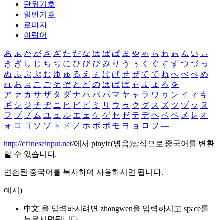
단위기호
일반기호
로마자
아랍어
あ
ぁ
か
が
さ
ざ
た
だ
な
は
ば
ぱ
ま
や
ゃ
ら
わ
ゎ
ん
い
ぃ
き
ぎ
し
じ
ち
ぢ
に
ひ
び
ぴ
み
り
う
ぅ
く
ぐ
す
ず
つ
づ
っ
ぬ
ふ
ぶ
ぷ
む
ゆ
ゅ
る
え
ぇ
け
げ
せ
ぜ
て
で
ね
へ
べ
ぺ
め
れ
お
ぉ
こ
ご
そ
ぞ
と
ど
の
ほ
ぼ
ぽ
も
よ
ょ
ろ
を
ア
ァ
カ
サ
ザ
タ
ダ
ナ
ハ
バ
パ
マ
ヤ
ャ
ラ
ワ
ヮ
ン
イ
ィ
キ
ギ
シ
ジ
チ
ヂ
ニ
ヒ
ビ
ピ
ミ
リ
ウ
ゥ
ク
グ
ス
ズ
ツ
ヅ
ッ
ヌ
フ
ブ
プ
ム
ユ
ュ
ル
エ
ェ
ケ
ゲ
セ
ゼ
テ
デ
ヘ
ベ
ペ
メ
レ
オ
ォ
コ
ゴ
ソ
ゾ
ト
ド
ノ
ホ
ボ
ポ
モ
ヨ
ョ
ロ
ヲ
―
http://chineseinput.net/
에서 pinyin(병음)방식으로 중국어를 변환
할 수 있습니다.
변환된 중국어를 복사하여 사용하시면 됩니다.
예시)
中文 을 입력하시려면
zhongwen
을 입력하시고 space를
누르시면됩니다.