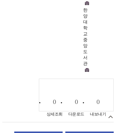
한
양
대
학
교
중
앙
도
서
관
0
0
0
상세조회
다운로드
내보내기