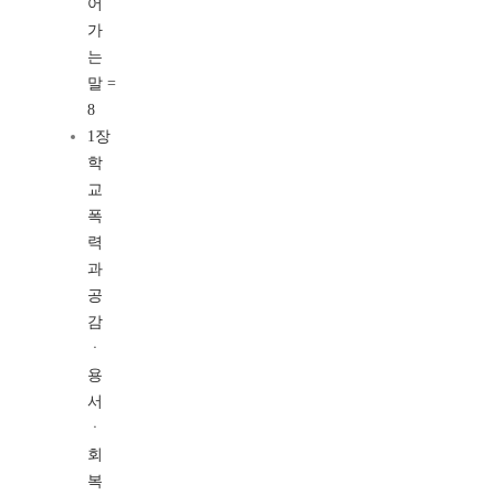
어
가
는
말 =
8
1장
학
교
폭
력
과
공
감
ㆍ
용
서
ㆍ
회
복