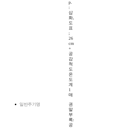
p.
:
삽
화,
도
표
;
26
cm
+
공
감
척
도
온
도
계
1
매
일반주기명
권
말
부
록:
공