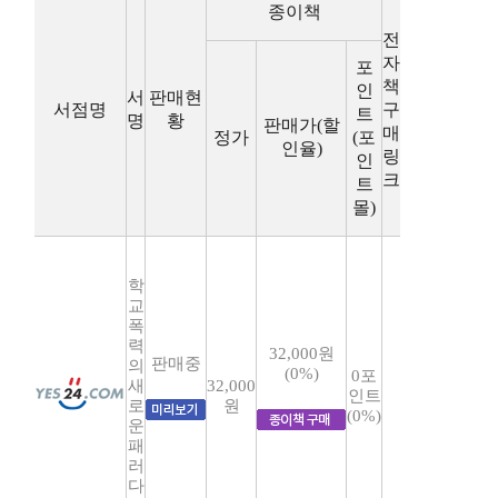
종이책
전
자
포
책
인
서
판매현
서점명
구
트
명
황
판매가(할
매
정가
(포
인율)
링
인
크
트
몰)
학
교
폭
력
32,000원
판매중
의
(0%)
0포
새
32,000
인트
로
원
(0%)
운
패
러
다