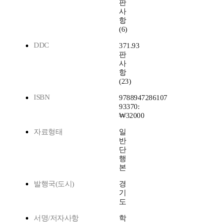
판
사
항
(6)
DDC
371.93
판
사
항
(23)
ISBN
9788947286107
93370:
₩32000
자료형태
일
반
단
행
본
발행국(도시)
경
기
도
서명/저자사항
학