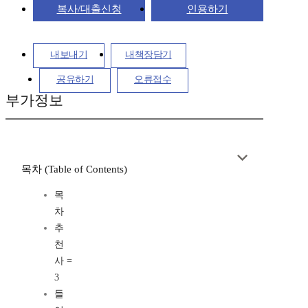
복사/대출신청
인용하기
내보내기
내책장담기
공유하기
오류접수
부가정보
목차 (Table of Contents)
목
차
추
천
사 =
3
들