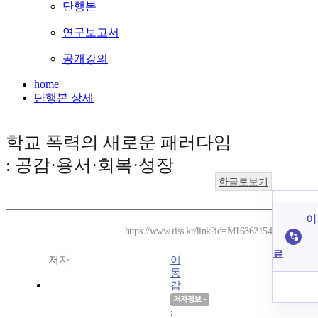
단행본
연구보고서
공개강의
home
단행본 상세
학교 폭력의 새로운 패러다임
: 공감·용서·회복·성장
한글로보기
이
https://www.riss.kr/link?id=M16362154
료
저자
이
동
갑
;