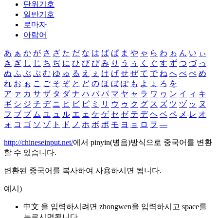
단위기호
일반기호
로마자
아랍어
あ
ぁ
か
が
さ
ざ
た
だ
な
は
ば
ぱ
ま
や
ゃ
ら
わ
ゎ
ん
い
ぃ
き
ぎ
し
じ
ち
ぢ
に
ひ
び
ぴ
み
り
う
ぅ
く
ぐ
す
ず
つ
づ
っ
ぬ
ふ
ぶ
ぷ
む
ゆ
ゅ
る
え
ぇ
け
げ
せ
ぜ
て
で
ね
へ
べ
ぺ
め
れ
お
ぉ
こ
ご
そ
ぞ
と
ど
の
ほ
ぼ
ぽ
も
よ
ょ
ろ
を
ア
ァ
カ
サ
ザ
タ
ダ
ナ
ハ
バ
パ
マ
ヤ
ャ
ラ
ワ
ヮ
ン
イ
ィ
キ
ギ
シ
ジ
チ
ヂ
ニ
ヒ
ビ
ピ
ミ
リ
ウ
ゥ
ク
グ
ス
ズ
ツ
ヅ
ッ
ヌ
フ
ブ
プ
ム
ユ
ュ
ル
エ
ェ
ケ
ゲ
セ
ゼ
テ
デ
ヘ
ベ
ペ
メ
レ
オ
ォ
コ
ゴ
ソ
ゾ
ト
ド
ノ
ホ
ボ
ポ
モ
ヨ
ョ
ロ
ヲ
―
http://chineseinput.net/
에서 pinyin(병음)방식으로 중국어를 변환
할 수 있습니다.
변환된 중국어를 복사하여 사용하시면 됩니다.
예시)
中文 을 입력하시려면
zhongwen
을 입력하시고 space를
누르시면됩니다.