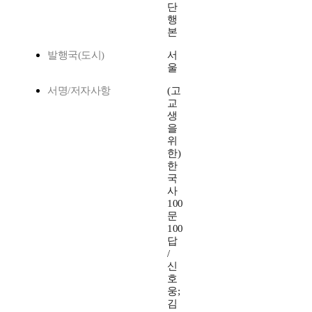
단
행
본
발행국(도시)
서
울
서명/저자사항
(고
교
생
을
위
한)
한
국
사
100
문
100
답
/
신
호
웅;
김