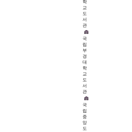
학
교
도
서
관
국
립
부
경
대
학
교
도
서
관
국
립
중
앙
도