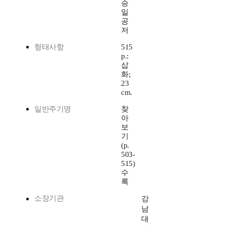
승
일
공
저
형태사항
515
p.:
삽
화;
23
cm.
일반주기명
찾
아
보
기
(p.
503-
515)
수
록
소장기관
강
남
대