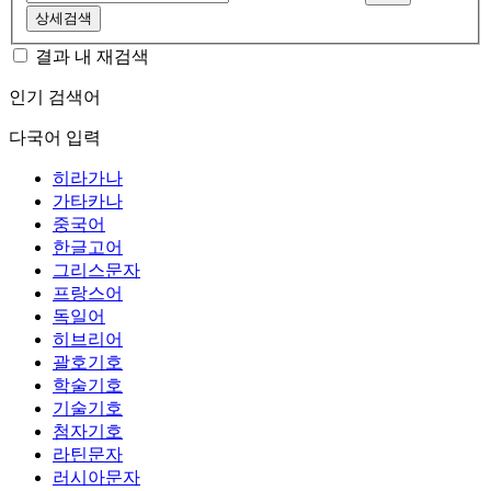
상세검색
결과 내 재검색
인기 검색어
다국어 입력
히라가나
가타카나
중국어
한글고어
그리스문자
프랑스어
독일어
히브리어
괄호기호
학술기호
기술기호
첨자기호
라틴문자
러시아문자