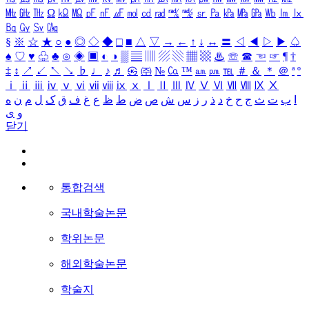
㎒
㎓
㎔
Ω
㏀
㏁
㎊
㎋
㎌
㏖
㏅
㎭
㎮
㎯
㏛
㎩
㎪
㎫
㎬
㏝
㏐
㏓
㏃
㏉
㏜
㏆
§
※
☆
★
○
●
◎
◇
◆
□
■
△
▽
→
←
↑
↓
↔
〓
◁
◀
▷
▶
♤
♠
♡
♥
♧
♣
⊙
◈
▣
◐
◑
▒
▤
▥
▨
▧
▦
▩
♨
☏
☎
☜
☞
¶
†
‡
↕
↗
↙
↖
↘
♭
♩
♪
♬
㉿
㈜
№
㏇
™
㏂
㏘
℡
＃
＆
＊
＠
ª
º
ⅰ
ⅱ
ⅲ
ⅳ
ⅴ
ⅵ
ⅶ
ⅷ
ⅸ
ⅹ
Ⅰ
Ⅱ
Ⅲ
Ⅳ
Ⅴ
Ⅵ
Ⅶ
Ⅷ
Ⅸ
Ⅹ
ا
ب
ت
ث
ج
ح
خ
د
ذ
ر
ز
س
ش
ص
ض
ط
ظ
ع
غ
ف
ق
ک
ل
م
ن
ه
و
ی
닫기
통합검색
국내학술논문
학위논문
해외학술논문
학술지