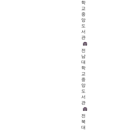
학
교
중
앙
도
서
관
전
남
대
학
교
중
앙
도
서
관
전
북
대