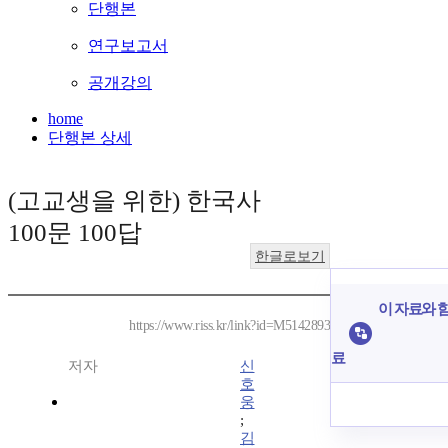
단행본
연구보고서
공개강의
home
단행본 상세
(고교생을 위한) 한국사
100문 100답
한글로보기
이 자료와 함
https://www.riss.kr/link?id=M5142893
료
저자
신
호
웅
;
김