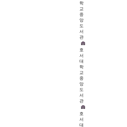
학
교
중
앙
도
서
관
호
서
대
학
교
중
앙
도
서
관
호
서
대