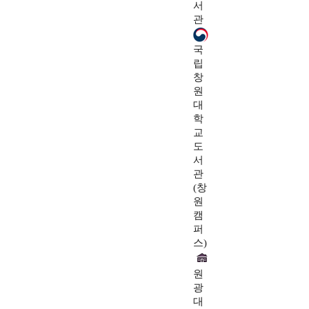
서
관
국
립
창
원
대
학
교
도
서
관
(창
원
캠
퍼
스)
원
광
대