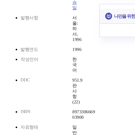
승
일
나만을 위한
발행사항
서
울:
하
서,
1996
발행연도
1996
작성언어
한
국
어
DDC
951.9
판
사
항
(22)
ISBN
8973306669
03900
자료형태
일
반