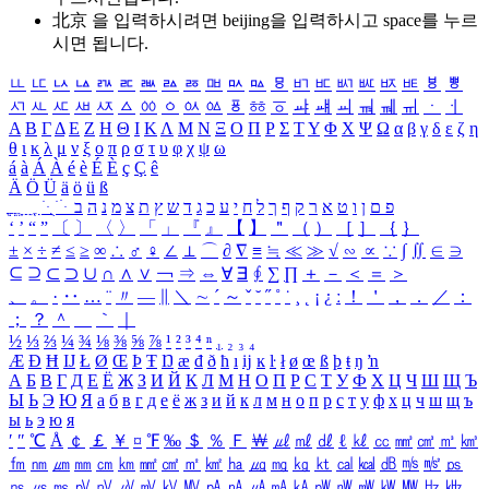
北京 을 입력하시려면
beijing
을 입력하시고 space를 누르
시면 됩니다.
ㅥ
ㅦ
ㅧ
ㅨ
ㅩ
ㅪ
ㅫ
ㅬ
ㅭ
ㅮ
ㅯ
ㅰ
ㅱ
ㅲ
ㅳ
ㅴ
ㅵ
ㅶ
ㅷ
ㅸ
ㅹ
ㅺ
ㅻ
ㅼ
ㅽ
ㅾ
ㅿ
ㆀ
ㆁ
ㆂ
ㆃ
ㆄ
ㆅ
ㆆ
ㆇ
ㆈ
ㆉ
ㆊ
ㆋ
ㆌ
ㆍ
ㆎ
Α
Β
Γ
Δ
Ε
Ζ
Η
Θ
Ι
Κ
Λ
Μ
Ν
Ξ
Ο
Π
Ρ
Σ
Τ
Υ
Φ
Χ
Ψ
Ω
α
β
γ
δ
ε
ζ
η
θ
ι
κ
λ
μ
ν
ξ
ο
π
ρ
σ
τ
υ
φ
χ
ψ
ω
á
à
Á
À
é
è
É
È
ç
Ç
ê
Ä
Ö
Ü
ä
ö
ü
ß
ְ
ֳ
ֲ
ֱ
ָ
ַ
ֵ
ֶ
ִ
ֹ
ּ
ֻ
ׂ
ׁ
ּ
ב
ה
נ
מ
צ
ת
ץ
ש
ד
ג
כ
ע
י
ח
ל
ך
ף
ק
ר
א
ט
ו
ן
ם
פ
‘
’
“
”
〔
〕
〈
〉
「
」
『
』
【
】
＂
（
）
［
］
｛
｝
±
×
÷
≠
≤
≥
∞
∴
♂
♀
∠
⊥
⌒
∂
∇
≡
≒
≪
≫
√
∽
∝
∵
∫
∬
∈
∋
⊆
⊇
⊂
⊃
∪
∩
∧
∨
￢
⇒
⇔
∀
∃
∮
∑
∏
＋
－
＜
＝
＞
、
。
·
‥
…
¨
〃
―
∥
＼
∼
´
～
ˇ
˘
˝
˚
˙
¸
˛
¡
¿
ː
！
＇
，
．
／
：
；
？
＾
＿
｀
｜
½
⅓
⅔
¼
¾
⅛
⅜
⅝
⅞
¹
²
³
⁴
ⁿ
₁
₂
₃
₄
Æ
Ð
Ħ
Ĳ
Ł
Ø
Œ
Þ
Ŧ
Ŋ
æ
đ
ð
ħ
ı
ĳ
ĸ
ŀ
ł
ø
œ
ß
þ
ŧ
ŋ
ŉ
А
Б
В
Г
Д
Е
Ё
Ж
З
И
Й
К
Л
М
Н
О
П
Р
С
Т
У
Ф
Х
Ц
Ч
Ш
Щ
Ъ
Ы
Ь
Э
Ю
Я
а
б
в
г
д
е
ё
ж
з
и
й
к
л
м
н
о
п
р
с
т
у
ф
х
ц
ч
ш
щ
ъ
ы
ь
э
ю
я
′
″
℃
Å
￠
￡
￥
¤
℉
‰
＄
％
Ｆ
￦
㎕
㎖
㎗
ℓ
㎘
㏄
㎣
㎤
㎥
㎦
㎙
㎚
㎛
㎜
㎝
㎞
㎟
㎠
㎡
㎢
㏊
㎍
㎎
㎏
㏏
㎈
㎉
㏈
㎧
㎨
㎰
㎱
㎲
㎳
㎴
㎵
㎶
㎷
㎸
㎹
㎀
㎁
㎂
㎃
㎄
㎺
㎻
㎽
㎾
㎿
㎐
㎑