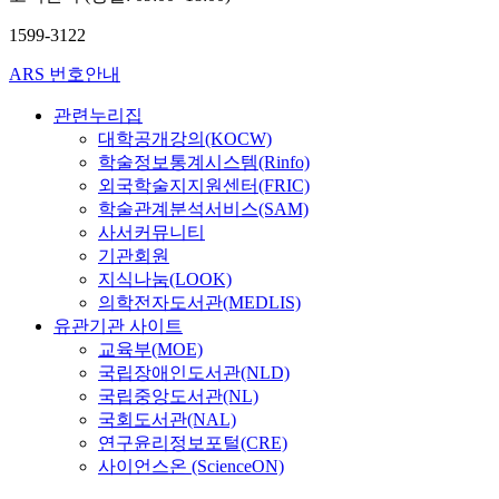
1599-3122
ARS 번호안내
관련누리집
대학공개강의(KOCW)
학술정보통계시스템(Rinfo)
외국학술지지원센터(FRIC)
학술관계분석서비스(SAM)
사서커뮤니티
기관회원
지식나눔(LOOK)
의학전자도서관(MEDLIS)
유관기관 사이트
교육부(MOE)
국립장애인도서관(NLD)
국립중앙도서관(NL)
국회도서관(NAL)
연구윤리정보포털(CRE)
사이언스온 (ScienceON)