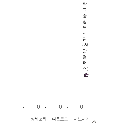
학
교
중
앙
도
서
관
(천
안
캠
퍼
스)
0
0
0
상세조회
다운로드
내보내기