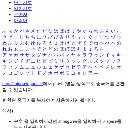
단위기호
일반기호
로마자
아랍어
あ
ぁ
か
が
さ
ざ
た
だ
な
は
ば
ぱ
ま
や
ゃ
ら
わ
ゎ
ん
い
ぃ
き
ぎ
し
じ
ち
ぢ
に
ひ
び
ぴ
み
り
う
ぅ
く
ぐ
す
ず
つ
づ
っ
ぬ
ふ
ぶ
ぷ
む
ゆ
ゅ
る
え
ぇ
け
げ
せ
ぜ
て
で
ね
へ
べ
ぺ
め
れ
お
ぉ
こ
ご
そ
ぞ
と
ど
の
ほ
ぼ
ぽ
も
よ
ょ
ろ
を
ア
ァ
カ
サ
ザ
タ
ダ
ナ
ハ
バ
パ
マ
ヤ
ャ
ラ
ワ
ヮ
ン
イ
ィ
キ
ギ
シ
ジ
チ
ヂ
ニ
ヒ
ビ
ピ
ミ
リ
ウ
ゥ
ク
グ
ス
ズ
ツ
ヅ
ッ
ヌ
フ
ブ
プ
ム
ユ
ュ
ル
エ
ェ
ケ
ゲ
セ
ゼ
テ
デ
ヘ
ベ
ペ
メ
レ
オ
ォ
コ
ゴ
ソ
ゾ
ト
ド
ノ
ホ
ボ
ポ
モ
ヨ
ョ
ロ
ヲ
―
http://chineseinput.net/
에서 pinyin(병음)방식으로 중국어를 변환
할 수 있습니다.
변환된 중국어를 복사하여 사용하시면 됩니다.
예시)
中文 을 입력하시려면
zhongwen
을 입력하시고 space를
누르시면됩니다.