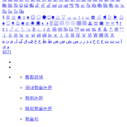
㎒
㎓
㎔
Ω
㏀
㏁
㎊
㎋
㎌
㏖
㏅
㎭
㎮
㎯
㏛
㎩
㎪
㎫
㎬
㏝
㏐
㏓
㏃
㏉
㏜
㏆
§
※
☆
★
○
●
◎
◇
◆
□
■
△
▽
→
←
↑
↓
↔
〓
◁
◀
▷
▶
♤
♠
♡
♥
♧
♣
⊙
◈
▣
◐
◑
▒
▤
▥
▨
▧
▦
▩
♨
☏
☎
☜
☞
¶
†
‡
↕
↗
↙
↖
↘
♭
♩
♪
♬
㉿
㈜
№
㏇
™
㏂
㏘
℡
＃
＆
＊
＠
ª
º
ⅰ
ⅱ
ⅲ
ⅳ
ⅴ
ⅵ
ⅶ
ⅷ
ⅸ
ⅹ
Ⅰ
Ⅱ
Ⅲ
Ⅳ
Ⅴ
Ⅵ
Ⅶ
Ⅷ
Ⅸ
Ⅹ
ا
ب
ت
ث
ج
ح
خ
د
ذ
ر
ز
س
ش
ص
ض
ط
ظ
ع
غ
ف
ق
ک
ل
م
ن
ه
و
ی
닫기
통합검색
국내학술논문
학위논문
해외학술논문
학술지