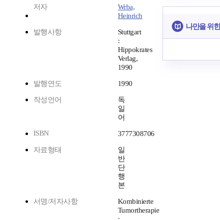
저자
Wrba,
Heinrich
나만을 위한
발행사항
Stuttgart
:
Hippokrates
Verlag,
1990
발행연도
1990
작성언어
독
일
어
ISBN
3777308706
자료형태
일
반
단
행
본
서명/저자사항
Kombinierte
Tumortherapie
: