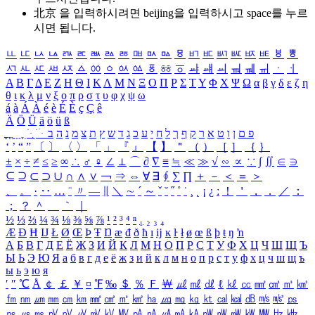
北京 을 입력하시려면
beijing
을 입력하시고 space를 누르
시면 됩니다.
ㅥ
ㅦ
ㅧ
ㅨ
ㅩ
ㅪ
ㅫ
ㅬ
ㅭ
ㅮ
ㅯ
ㅰ
ㅱ
ㅲ
ㅳ
ㅴ
ㅵ
ㅶ
ㅷ
ㅸ
ㅹ
ㅺ
ㅻ
ㅼ
ㅽ
ㅾ
ㅿ
ㆀ
ㆁ
ㆂ
ㆃ
ㆄ
ㆅ
ㆆ
ㆇ
ㆈ
ㆉ
ㆊ
ㆋ
ㆌ
ㆍ
ㆎ
Α
Β
Γ
Δ
Ε
Ζ
Η
Θ
Ι
Κ
Λ
Μ
Ν
Ξ
Ο
Π
Ρ
Σ
Τ
Υ
Φ
Χ
Ψ
Ω
α
β
γ
δ
ε
ζ
η
θ
ι
κ
λ
μ
ν
ξ
ο
π
ρ
σ
τ
υ
φ
χ
ψ
ω
á
à
Á
À
é
è
É
È
ç
Ç
ê
Ä
Ö
Ü
ä
ö
ü
ß
ְ
ֳ
ֲ
ֱ
ָ
ַ
ֵ
ֶ
ִ
ֹ
ּ
ֻ
ׂ
ׁ
ּ
ב
ה
נ
מ
צ
ת
ץ
ש
ד
ג
כ
ע
י
ח
ל
ך
ף
ק
ר
א
ט
ו
ן
ם
פ
‘
’
“
”
〔
〕
〈
〉
「
」
『
』
【
】
＂
（
）
［
］
｛
｝
±
×
÷
≠
≤
≥
∞
∴
♂
♀
∠
⊥
⌒
∂
∇
≡
≒
≪
≫
√
∽
∝
∵
∫
∬
∈
∋
⊆
⊇
⊂
⊃
∪
∩
∧
∨
￢
⇒
⇔
∀
∃
∮
∑
∏
＋
－
＜
＝
＞
、
。
·
‥
…
¨
〃
―
∥
＼
∼
´
～
ˇ
˘
˝
˚
˙
¸
˛
¡
¿
ː
！
＇
，
．
／
：
；
？
＾
＿
｀
｜
½
⅓
⅔
¼
¾
⅛
⅜
⅝
⅞
¹
²
³
⁴
ⁿ
₁
₂
₃
₄
Æ
Ð
Ħ
Ĳ
Ł
Ø
Œ
Þ
Ŧ
Ŋ
æ
đ
ð
ħ
ı
ĳ
ĸ
ŀ
ł
ø
œ
ß
þ
ŧ
ŋ
ŉ
А
Б
В
Г
Д
Е
Ё
Ж
З
И
Й
К
Л
М
Н
О
П
Р
С
Т
У
Ф
Х
Ц
Ч
Ш
Щ
Ъ
Ы
Ь
Э
Ю
Я
а
б
в
г
д
е
ё
ж
з
и
й
к
л
м
н
о
п
р
с
т
у
ф
х
ц
ч
ш
щ
ъ
ы
ь
э
ю
я
′
″
℃
Å
￠
￡
￥
¤
℉
‰
＄
％
Ｆ
￦
㎕
㎖
㎗
ℓ
㎘
㏄
㎣
㎤
㎥
㎦
㎙
㎚
㎛
㎜
㎝
㎞
㎟
㎠
㎡
㎢
㏊
㎍
㎎
㎏
㏏
㎈
㎉
㏈
㎧
㎨
㎰
㎱
㎲
㎳
㎴
㎵
㎶
㎷
㎸
㎹
㎀
㎁
㎂
㎃
㎄
㎺
㎻
㎽
㎾
㎿
㎐
㎑