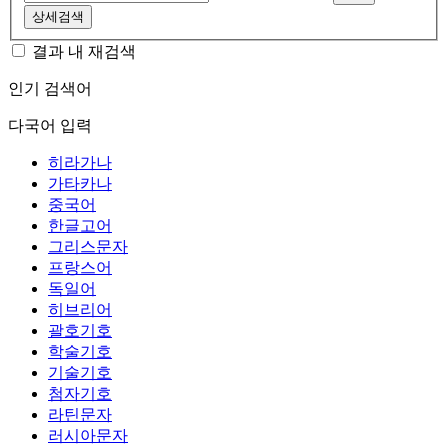
상세검색
결과 내 재검색
인기 검색어
다국어 입력
히라가나
가타카나
중국어
한글고어
그리스문자
프랑스어
독일어
히브리어
괄호기호
학술기호
기술기호
첨자기호
라틴문자
러시아문자