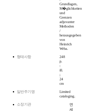
Grundlagen,
M�glichkeiten
und
Grenzen
adjuvanter
Methoden
/
herausgegeben
von
Heinrich
Wrba.
형태사항
248
p.
:
ill.
;
24
cm
일반주기명
Limited
cataloging.
소장기관
연
세