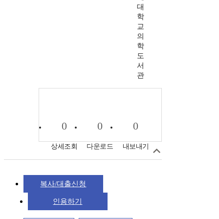
대
학
교
의
학
도
서
관
0
0
0
상세조회
다운로드
내보내기
복사/대출신청
인용하기