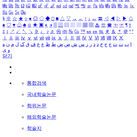
㎒
㎓
㎔
Ω
㏀
㏁
㎊
㎋
㎌
㏖
㏅
㎭
㎮
㎯
㏛
㎩
㎪
㎫
㎬
㏝
㏐
㏓
㏃
㏉
㏜
㏆
§
※
☆
★
○
●
◎
◇
◆
□
■
△
▽
→
←
↑
↓
↔
〓
◁
◀
▷
▶
♤
♠
♡
♥
♧
♣
⊙
◈
▣
◐
◑
▒
▤
▥
▨
▧
▦
▩
♨
☏
☎
☜
☞
¶
†
‡
↕
↗
↙
↖
↘
♭
♩
♪
♬
㉿
㈜
№
㏇
™
㏂
㏘
℡
＃
＆
＊
＠
ª
º
ⅰ
ⅱ
ⅲ
ⅳ
ⅴ
ⅵ
ⅶ
ⅷ
ⅸ
ⅹ
Ⅰ
Ⅱ
Ⅲ
Ⅳ
Ⅴ
Ⅵ
Ⅶ
Ⅷ
Ⅸ
Ⅹ
ا
ب
ت
ث
ج
ح
خ
د
ذ
ر
ز
س
ش
ص
ض
ط
ظ
ع
غ
ف
ق
ک
ل
م
ن
ه
و
ی
닫기
통합검색
국내학술논문
학위논문
해외학술논문
학술지