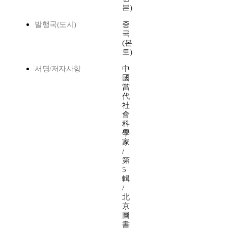
본)
발행국(도시)
중
국
(본
토)
서명/저자사항
中
國
當
代
社
會
科
學
家
/
第
5
輯
/
北
京
圖
書