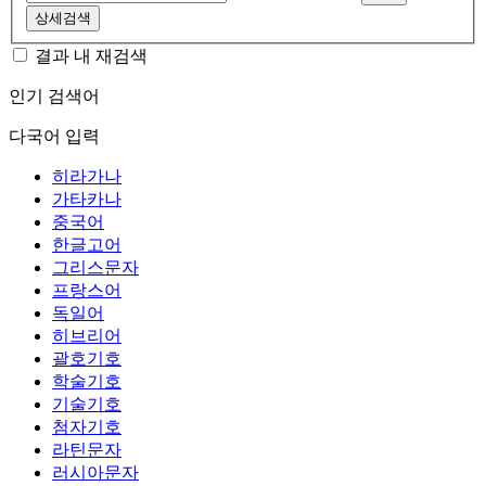
상세검색
결과 내 재검색
인기 검색어
다국어 입력
히라가나
가타카나
중국어
한글고어
그리스문자
프랑스어
독일어
히브리어
괄호기호
학술기호
기술기호
첨자기호
라틴문자
러시아문자