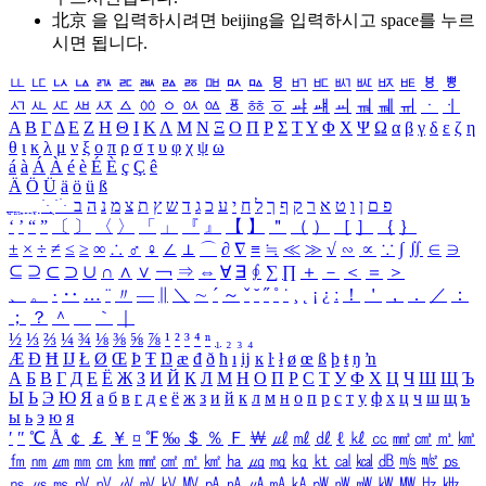
北京 을 입력하시려면
beijing
을 입력하시고 space를 누르
시면 됩니다.
ㅥ
ㅦ
ㅧ
ㅨ
ㅩ
ㅪ
ㅫ
ㅬ
ㅭ
ㅮ
ㅯ
ㅰ
ㅱ
ㅲ
ㅳ
ㅴ
ㅵ
ㅶ
ㅷ
ㅸ
ㅹ
ㅺ
ㅻ
ㅼ
ㅽ
ㅾ
ㅿ
ㆀ
ㆁ
ㆂ
ㆃ
ㆄ
ㆅ
ㆆ
ㆇ
ㆈ
ㆉ
ㆊ
ㆋ
ㆌ
ㆍ
ㆎ
Α
Β
Γ
Δ
Ε
Ζ
Η
Θ
Ι
Κ
Λ
Μ
Ν
Ξ
Ο
Π
Ρ
Σ
Τ
Υ
Φ
Χ
Ψ
Ω
α
β
γ
δ
ε
ζ
η
θ
ι
κ
λ
μ
ν
ξ
ο
π
ρ
σ
τ
υ
φ
χ
ψ
ω
á
à
Á
À
é
è
É
È
ç
Ç
ê
Ä
Ö
Ü
ä
ö
ü
ß
ְ
ֳ
ֲ
ֱ
ָ
ַ
ֵ
ֶ
ִ
ֹ
ּ
ֻ
ׂ
ׁ
ּ
ב
ה
נ
מ
צ
ת
ץ
ש
ד
ג
כ
ע
י
ח
ל
ך
ף
ק
ר
א
ט
ו
ן
ם
פ
‘
’
“
”
〔
〕
〈
〉
「
」
『
』
【
】
＂
（
）
［
］
｛
｝
±
×
÷
≠
≤
≥
∞
∴
♂
♀
∠
⊥
⌒
∂
∇
≡
≒
≪
≫
√
∽
∝
∵
∫
∬
∈
∋
⊆
⊇
⊂
⊃
∪
∩
∧
∨
￢
⇒
⇔
∀
∃
∮
∑
∏
＋
－
＜
＝
＞
、
。
·
‥
…
¨
〃
―
∥
＼
∼
´
～
ˇ
˘
˝
˚
˙
¸
˛
¡
¿
ː
！
＇
，
．
／
：
；
？
＾
＿
｀
｜
½
⅓
⅔
¼
¾
⅛
⅜
⅝
⅞
¹
²
³
⁴
ⁿ
₁
₂
₃
₄
Æ
Ð
Ħ
Ĳ
Ł
Ø
Œ
Þ
Ŧ
Ŋ
æ
đ
ð
ħ
ı
ĳ
ĸ
ŀ
ł
ø
œ
ß
þ
ŧ
ŋ
ŉ
А
Б
В
Г
Д
Е
Ё
Ж
З
И
Й
К
Л
М
Н
О
П
Р
С
Т
У
Ф
Х
Ц
Ч
Ш
Щ
Ъ
Ы
Ь
Э
Ю
Я
а
б
в
г
д
е
ё
ж
з
и
й
к
л
м
н
о
п
р
с
т
у
ф
х
ц
ч
ш
щ
ъ
ы
ь
э
ю
я
′
″
℃
Å
￠
￡
￥
¤
℉
‰
＄
％
Ｆ
￦
㎕
㎖
㎗
ℓ
㎘
㏄
㎣
㎤
㎥
㎦
㎙
㎚
㎛
㎜
㎝
㎞
㎟
㎠
㎡
㎢
㏊
㎍
㎎
㎏
㏏
㎈
㎉
㏈
㎧
㎨
㎰
㎱
㎲
㎳
㎴
㎵
㎶
㎷
㎸
㎹
㎀
㎁
㎂
㎃
㎄
㎺
㎻
㎽
㎾
㎿
㎐
㎑