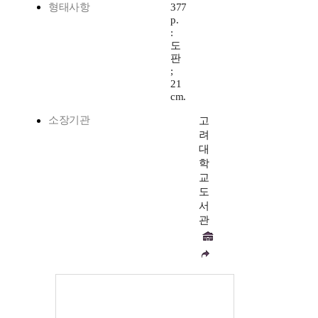
형태사항
377
p.
:
도
판
;
21
cm.
소장기관
고
려
대
학
교
도
서
관