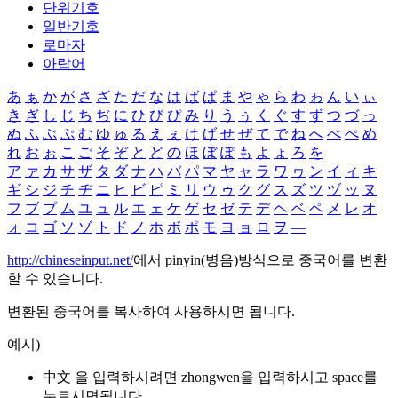
단위기호
일반기호
로마자
아랍어
あ
ぁ
か
が
さ
ざ
た
だ
な
は
ば
ぱ
ま
や
ゃ
ら
わ
ゎ
ん
い
ぃ
き
ぎ
し
じ
ち
ぢ
に
ひ
び
ぴ
み
り
う
ぅ
く
ぐ
す
ず
つ
づ
っ
ぬ
ふ
ぶ
ぷ
む
ゆ
ゅ
る
え
ぇ
け
げ
せ
ぜ
て
で
ね
へ
べ
ぺ
め
れ
お
ぉ
こ
ご
そ
ぞ
と
ど
の
ほ
ぼ
ぽ
も
よ
ょ
ろ
を
ア
ァ
カ
サ
ザ
タ
ダ
ナ
ハ
バ
パ
マ
ヤ
ャ
ラ
ワ
ヮ
ン
イ
ィ
キ
ギ
シ
ジ
チ
ヂ
ニ
ヒ
ビ
ピ
ミ
リ
ウ
ゥ
ク
グ
ス
ズ
ツ
ヅ
ッ
ヌ
フ
ブ
プ
ム
ユ
ュ
ル
エ
ェ
ケ
ゲ
セ
ゼ
テ
デ
ヘ
ベ
ペ
メ
レ
オ
ォ
コ
ゴ
ソ
ゾ
ト
ド
ノ
ホ
ボ
ポ
モ
ヨ
ョ
ロ
ヲ
―
http://chineseinput.net/
에서 pinyin(병음)방식으로 중국어를 변환
할 수 있습니다.
변환된 중국어를 복사하여 사용하시면 됩니다.
예시)
中文 을 입력하시려면
zhongwen
을 입력하시고 space를
누르시면됩니다.