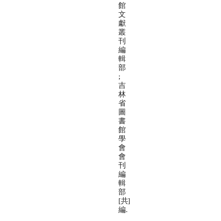
館
文
獻
叢
刊
編
輯
部
;
吉
林
省
圖
書
館
學
會
會
刊
編
輯
部
[共]
編.