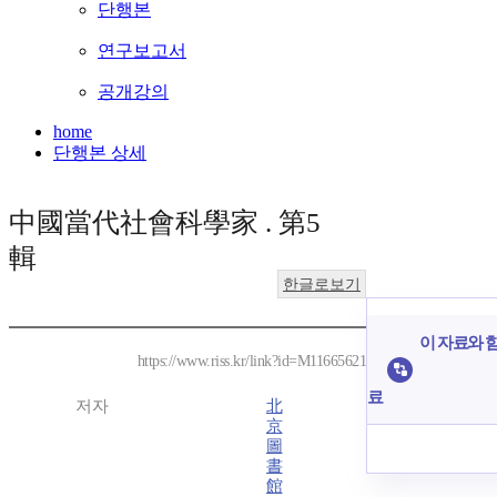
단행본
연구보고서
공개강의
home
단행본 상세
中國當代社會科學家 . 第5
輯
한글로보기
이 자료와 함
https://www.riss.kr/link?id=M11665621
료
저자
北
京
圖
書
館