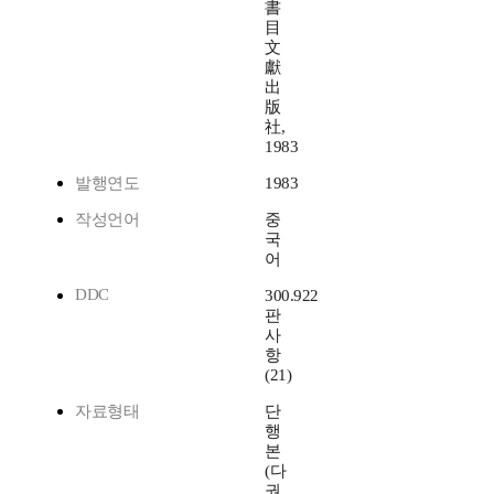
書
目
文
獻
出
版
社,
1983
발행연도
1983
작성언어
중
국
어
DDC
300.922
판
사
항
(21)
자료형태
단
행
본
(다
권