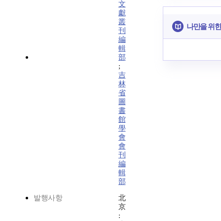
文
獻
叢
나만을 위한
刊
編
輯
部
;
吉
林
省
圖
書
館
學
會
會
刊
編
輯
部
발행사항
北
京
: