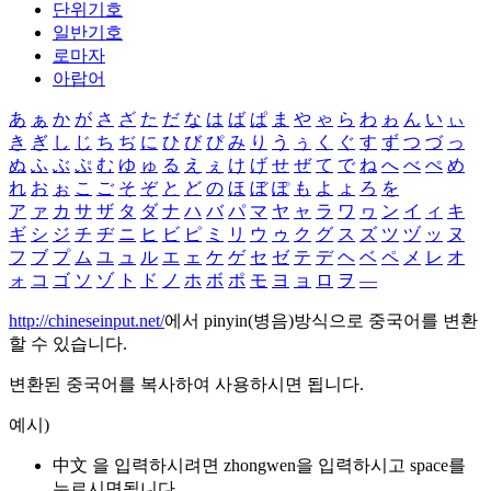
단위기호
일반기호
로마자
아랍어
あ
ぁ
か
が
さ
ざ
た
だ
な
は
ば
ぱ
ま
や
ゃ
ら
わ
ゎ
ん
い
ぃ
き
ぎ
し
じ
ち
ぢ
に
ひ
び
ぴ
み
り
う
ぅ
く
ぐ
す
ず
つ
づ
っ
ぬ
ふ
ぶ
ぷ
む
ゆ
ゅ
る
え
ぇ
け
げ
せ
ぜ
て
で
ね
へ
べ
ぺ
め
れ
お
ぉ
こ
ご
そ
ぞ
と
ど
の
ほ
ぼ
ぽ
も
よ
ょ
ろ
を
ア
ァ
カ
サ
ザ
タ
ダ
ナ
ハ
バ
パ
マ
ヤ
ャ
ラ
ワ
ヮ
ン
イ
ィ
キ
ギ
シ
ジ
チ
ヂ
ニ
ヒ
ビ
ピ
ミ
リ
ウ
ゥ
ク
グ
ス
ズ
ツ
ヅ
ッ
ヌ
フ
ブ
プ
ム
ユ
ュ
ル
エ
ェ
ケ
ゲ
セ
ゼ
テ
デ
ヘ
ベ
ペ
メ
レ
オ
ォ
コ
ゴ
ソ
ゾ
ト
ド
ノ
ホ
ボ
ポ
モ
ヨ
ョ
ロ
ヲ
―
http://chineseinput.net/
에서 pinyin(병음)방식으로 중국어를 변환
할 수 있습니다.
변환된 중국어를 복사하여 사용하시면 됩니다.
예시)
中文 을 입력하시려면
zhongwen
을 입력하시고 space를
누르시면됩니다.