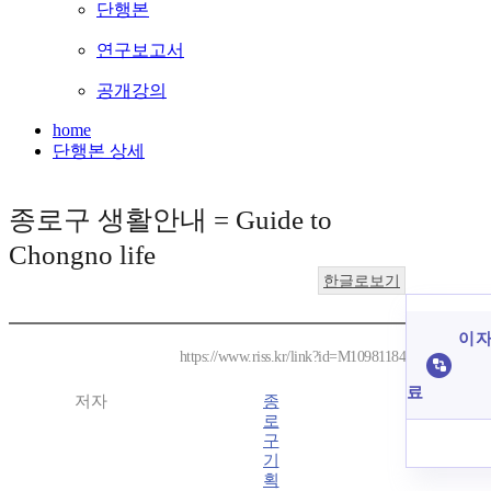
단행본
연구보고서
공개강의
home
단행본 상세
종로구 생활안내 = Guide to
Chongno life
한글로보기
이 자
https://www.riss.kr/link?id=M10981184
료
저자
종
로
구
기
획