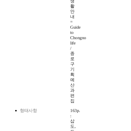
생
활
안
내
=
Guide
to
Chongno
life
/
종
로
구
기
획
예
산
과
편
집
형태사항
163p.
:
삽
도,