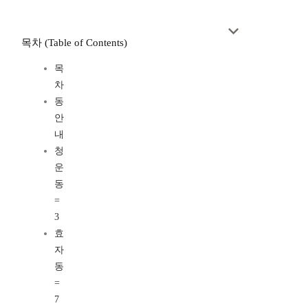
목차 (Table of Contents)
목
차
동
안
내
청
운
동
=
3
효
자
동
=
7