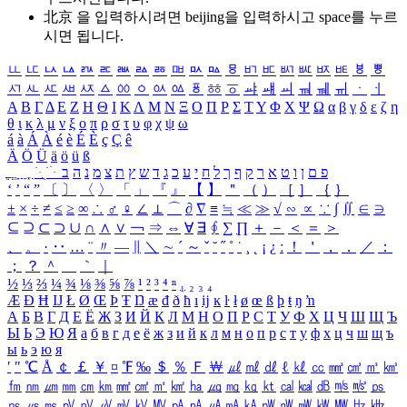
北京 을 입력하시려면
beijing
을 입력하시고 space를 누르
시면 됩니다.
ㅥ
ㅦ
ㅧ
ㅨ
ㅩ
ㅪ
ㅫ
ㅬ
ㅭ
ㅮ
ㅯ
ㅰ
ㅱ
ㅲ
ㅳ
ㅴ
ㅵ
ㅶ
ㅷ
ㅸ
ㅹ
ㅺ
ㅻ
ㅼ
ㅽ
ㅾ
ㅿ
ㆀ
ㆁ
ㆂ
ㆃ
ㆄ
ㆅ
ㆆ
ㆇ
ㆈ
ㆉ
ㆊ
ㆋ
ㆌ
ㆍ
ㆎ
Α
Β
Γ
Δ
Ε
Ζ
Η
Θ
Ι
Κ
Λ
Μ
Ν
Ξ
Ο
Π
Ρ
Σ
Τ
Υ
Φ
Χ
Ψ
Ω
α
β
γ
δ
ε
ζ
η
θ
ι
κ
λ
μ
ν
ξ
ο
π
ρ
σ
τ
υ
φ
χ
ψ
ω
á
à
Á
À
é
è
É
È
ç
Ç
ê
Ä
Ö
Ü
ä
ö
ü
ß
ְ
ֳ
ֲ
ֱ
ָ
ַ
ֵ
ֶ
ִ
ֹ
ּ
ֻ
ׂ
ׁ
ּ
ב
ה
נ
מ
צ
ת
ץ
ש
ד
ג
כ
ע
י
ח
ל
ך
ף
ק
ר
א
ט
ו
ן
ם
פ
‘
’
“
”
〔
〕
〈
〉
「
」
『
』
【
】
＂
（
）
［
］
｛
｝
±
×
÷
≠
≤
≥
∞
∴
♂
♀
∠
⊥
⌒
∂
∇
≡
≒
≪
≫
√
∽
∝
∵
∫
∬
∈
∋
⊆
⊇
⊂
⊃
∪
∩
∧
∨
￢
⇒
⇔
∀
∃
∮
∑
∏
＋
－
＜
＝
＞
、
。
·
‥
…
¨
〃
―
∥
＼
∼
´
～
ˇ
˘
˝
˚
˙
¸
˛
¡
¿
ː
！
＇
，
．
／
：
；
？
＾
＿
｀
｜
½
⅓
⅔
¼
¾
⅛
⅜
⅝
⅞
¹
²
³
⁴
ⁿ
₁
₂
₃
₄
Æ
Ð
Ħ
Ĳ
Ł
Ø
Œ
Þ
Ŧ
Ŋ
æ
đ
ð
ħ
ı
ĳ
ĸ
ŀ
ł
ø
œ
ß
þ
ŧ
ŋ
ŉ
А
Б
В
Г
Д
Е
Ё
Ж
З
И
Й
К
Л
М
Н
О
П
Р
С
Т
У
Ф
Х
Ц
Ч
Ш
Щ
Ъ
Ы
Ь
Э
Ю
Я
а
б
в
г
д
е
ё
ж
з
и
й
к
л
м
н
о
п
р
с
т
у
ф
х
ц
ч
ш
щ
ъ
ы
ь
э
ю
я
′
″
℃
Å
￠
￡
￥
¤
℉
‰
＄
％
Ｆ
￦
㎕
㎖
㎗
ℓ
㎘
㏄
㎣
㎤
㎥
㎦
㎙
㎚
㎛
㎜
㎝
㎞
㎟
㎠
㎡
㎢
㏊
㎍
㎎
㎏
㏏
㎈
㎉
㏈
㎧
㎨
㎰
㎱
㎲
㎳
㎴
㎵
㎶
㎷
㎸
㎹
㎀
㎁
㎂
㎃
㎄
㎺
㎻
㎽
㎾
㎿
㎐
㎑