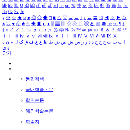
㎒
㎓
㎔
Ω
㏀
㏁
㎊
㎋
㎌
㏖
㏅
㎭
㎮
㎯
㏛
㎩
㎪
㎫
㎬
㏝
㏐
㏓
㏃
㏉
㏜
㏆
§
※
☆
★
○
●
◎
◇
◆
□
■
△
▽
→
←
↑
↓
↔
〓
◁
◀
▷
▶
♤
♠
♡
♥
♧
♣
⊙
◈
▣
◐
◑
▒
▤
▥
▨
▧
▦
▩
♨
☏
☎
☜
☞
¶
†
‡
↕
↗
↙
↖
↘
♭
♩
♪
♬
㉿
㈜
№
㏇
™
㏂
㏘
℡
＃
＆
＊
＠
ª
º
ⅰ
ⅱ
ⅲ
ⅳ
ⅴ
ⅵ
ⅶ
ⅷ
ⅸ
ⅹ
Ⅰ
Ⅱ
Ⅲ
Ⅳ
Ⅴ
Ⅵ
Ⅶ
Ⅷ
Ⅸ
Ⅹ
ا
ب
ت
ث
ج
ح
خ
د
ذ
ر
ز
س
ش
ص
ض
ط
ظ
ع
غ
ف
ق
ک
ل
م
ن
ه
و
ی
닫기
통합검색
국내학술논문
학위논문
해외학술논문
학술지