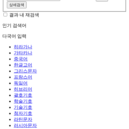
상세검색
결과 내 재검색
인기 검색어
다국어 입력
히라가나
가타카나
중국어
한글고어
그리스문자
프랑스어
독일어
히브리어
괄호기호
학술기호
기술기호
첨자기호
라틴문자
러시아문자