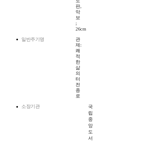
도
판,
악
보
;
26cm
일반주기명
관
제:
쾌
적
한
삶
의
터
전
종
로
소장기관
국
립
중
앙
도
서