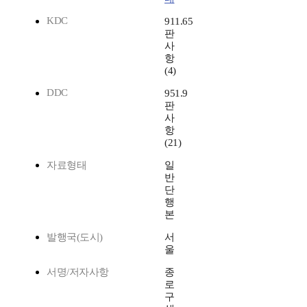
KDC
911.65
판
사
항
(4)
DDC
951.9
판
사
항
(21)
자료형태
일
반
단
행
본
발행국(도시)
서
울
서명/저자사항
종
로
구