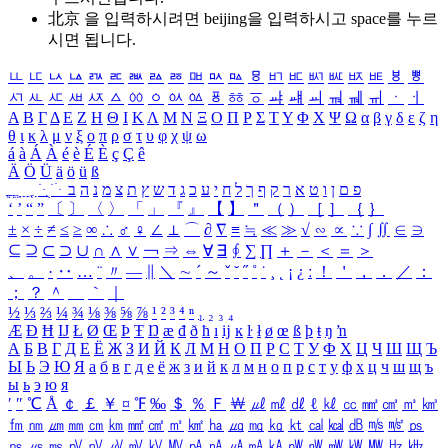
北京 을 입력하시려면
beijing
을 입력하시고 space를 누르
시면 됩니다.
ㅥ
ㅦ
ㅧ
ㅨ
ㅩ
ㅪ
ㅫ
ㅬ
ㅭ
ㅮ
ㅯ
ㅰ
ㅱ
ㅲ
ㅳ
ㅴ
ㅵ
ㅶ
ㅷ
ㅸ
ㅹ
ㅺ
ㅻ
ㅼ
ㅽ
ㅾ
ㅿ
ㆀ
ㆁ
ㆂ
ㆃ
ㆄ
ㆅ
ㆆ
ㆇ
ㆈ
ㆉ
ㆊ
ㆋ
ㆌ
ㆍ
ㆎ
Α
Β
Γ
Δ
Ε
Ζ
Η
Θ
Ι
Κ
Λ
Μ
Ν
Ξ
Ο
Π
Ρ
Σ
Τ
Υ
Φ
Χ
Ψ
Ω
α
β
γ
δ
ε
ζ
η
θ
ι
κ
λ
μ
ν
ξ
ο
π
ρ
σ
τ
υ
φ
χ
ψ
ω
á
à
Á
À
é
è
É
È
ç
Ç
ê
Ä
Ö
Ü
ä
ö
ü
ß
ְ
ֳ
ֲ
ֱ
ָ
ַ
ֵ
ֶ
ִ
ֹ
ּ
ֻ
ׂ
ׁ
ּ
ב
ה
נ
מ
צ
ת
ץ
ש
ד
ג
כ
ע
י
ח
ל
ך
ף
ק
ר
א
ט
ו
ן
ם
פ
‘
’
“
”
〔
〕
〈
〉
「
」
『
』
【
】
＂
（
）
［
］
｛
｝
±
×
÷
≠
≤
≥
∞
∴
♂
♀
∠
⊥
⌒
∂
∇
≡
≒
≪
≫
√
∽
∝
∵
∫
∬
∈
∋
⊆
⊇
⊂
⊃
∪
∩
∧
∨
￢
⇒
⇔
∀
∃
∮
∑
∏
＋
－
＜
＝
＞
、
。
·
‥
…
¨
〃
―
∥
＼
∼
´
～
ˇ
˘
˝
˚
˙
¸
˛
¡
¿
ː
！
＇
，
．
／
：
；
？
＾
＿
｀
｜
½
⅓
⅔
¼
¾
⅛
⅜
⅝
⅞
¹
²
³
⁴
ⁿ
₁
₂
₃
₄
Æ
Ð
Ħ
Ĳ
Ł
Ø
Œ
Þ
Ŧ
Ŋ
æ
đ
ð
ħ
ı
ĳ
ĸ
ŀ
ł
ø
œ
ß
þ
ŧ
ŋ
ŉ
А
Б
В
Г
Д
Е
Ё
Ж
З
И
Й
К
Л
М
Н
О
П
Р
С
Т
У
Ф
Х
Ц
Ч
Ш
Щ
Ъ
Ы
Ь
Э
Ю
Я
а
б
в
г
д
е
ё
ж
з
и
й
к
л
м
н
о
п
р
с
т
у
ф
х
ц
ч
ш
щ
ъ
ы
ь
э
ю
я
′
″
℃
Å
￠
￡
￥
¤
℉
‰
＄
％
Ｆ
￦
㎕
㎖
㎗
ℓ
㎘
㏄
㎣
㎤
㎥
㎦
㎙
㎚
㎛
㎜
㎝
㎞
㎟
㎠
㎡
㎢
㏊
㎍
㎎
㎏
㏏
㎈
㎉
㏈
㎧
㎨
㎰
㎱
㎲
㎳
㎴
㎵
㎶
㎷
㎸
㎹
㎀
㎁
㎂
㎃
㎄
㎺
㎻
㎽
㎾
㎿
㎐
㎑