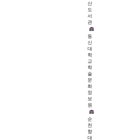
산
도
서
관
동
신
대
학
교
학
술
문
화
정
보
원
순
천
향
대