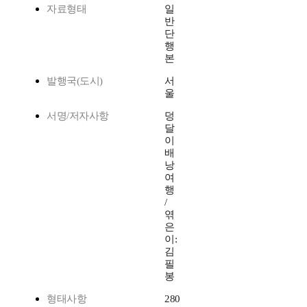
자료형태
일
반
단
행
본
발행국(도시)
서
울
서명/저자사항
덩
달
이
배
낭
여
행
/
엮
은
이:
김
필
봉
형태사항
280