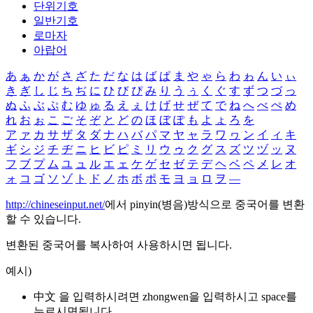
단위기호
일반기호
로마자
아랍어
あ
ぁ
か
が
さ
ざ
た
だ
な
は
ば
ぱ
ま
や
ゃ
ら
わ
ゎ
ん
い
ぃ
き
ぎ
し
じ
ち
ぢ
に
ひ
び
ぴ
み
り
う
ぅ
く
ぐ
す
ず
つ
づ
っ
ぬ
ふ
ぶ
ぷ
む
ゆ
ゅ
る
え
ぇ
け
げ
せ
ぜ
て
で
ね
へ
べ
ぺ
め
れ
お
ぉ
こ
ご
そ
ぞ
と
ど
の
ほ
ぼ
ぽ
も
よ
ょ
ろ
を
ア
ァ
カ
サ
ザ
タ
ダ
ナ
ハ
バ
パ
マ
ヤ
ャ
ラ
ワ
ヮ
ン
イ
ィ
キ
ギ
シ
ジ
チ
ヂ
ニ
ヒ
ビ
ピ
ミ
リ
ウ
ゥ
ク
グ
ス
ズ
ツ
ヅ
ッ
ヌ
フ
ブ
プ
ム
ユ
ュ
ル
エ
ェ
ケ
ゲ
セ
ゼ
テ
デ
ヘ
ベ
ペ
メ
レ
オ
ォ
コ
ゴ
ソ
ゾ
ト
ド
ノ
ホ
ボ
ポ
モ
ヨ
ョ
ロ
ヲ
―
http://chineseinput.net/
에서 pinyin(병음)방식으로 중국어를 변환
할 수 있습니다.
변환된 중국어를 복사하여 사용하시면 됩니다.
예시)
中文 을 입력하시려면
zhongwen
을 입력하시고 space를
누르시면됩니다.