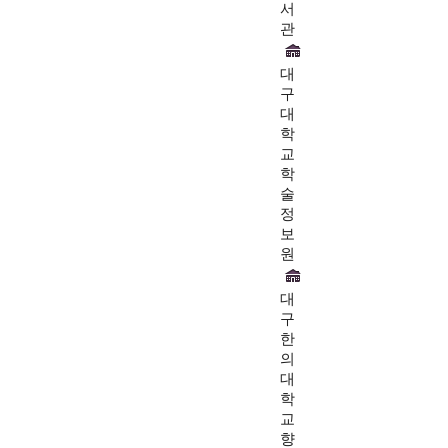
서
관
대
구
대
학
교
학
술
정
보
원
대
구
한
의
대
학
교
향