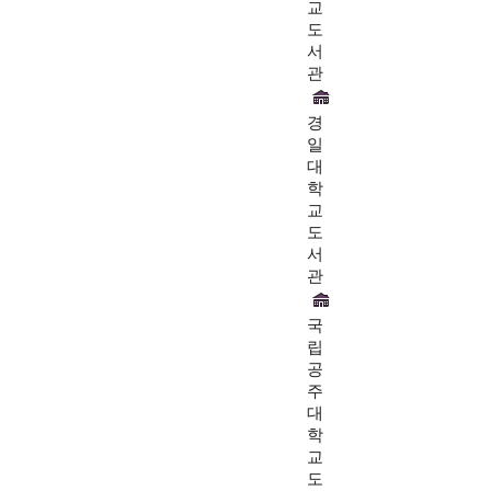
교
도
서
관
경
일
대
학
교
도
서
관
국
립
공
주
대
학
교
도