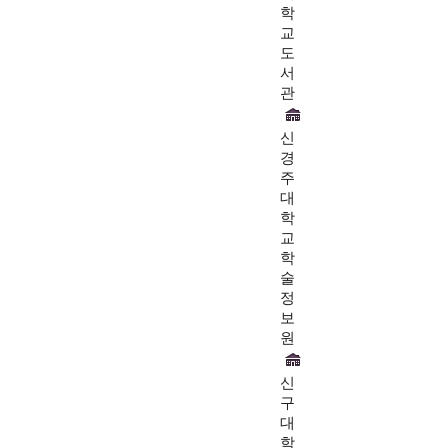
학
교
도
서
관
신
경
주
대
학
교
학
술
정
보
원
신
구
대
학