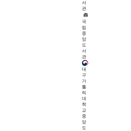
서
관
국
립
중
앙
도
서
관
대
구
가
톨
릭
대
학
교
중
앙
도