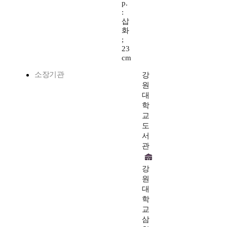
p.
:
삽
화
;
23
cm
소장기관
강
원
대
학
교
도
서
관
강
원
대
학
교
삼