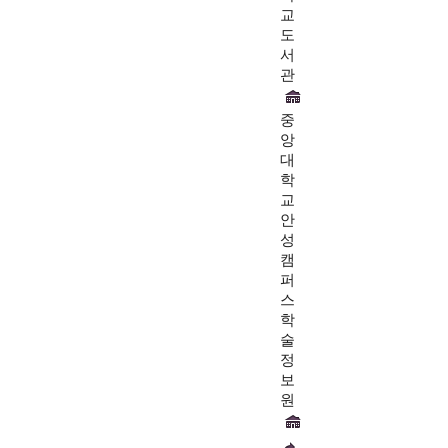
교
도
서
관
중
앙
대
학
교
안
성
캠
퍼
스
학
술
정
보
원