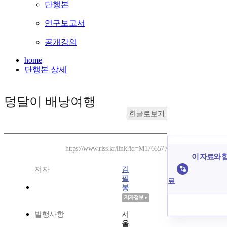
단행본
연구보고서
공개강의
home
단행본 상세
덩달이 배낭여행
한글로보기
https://www.riss.kr/link?id=M1766577
이 자료와 함
저자
김
필
료
봉
발행사항
서
울