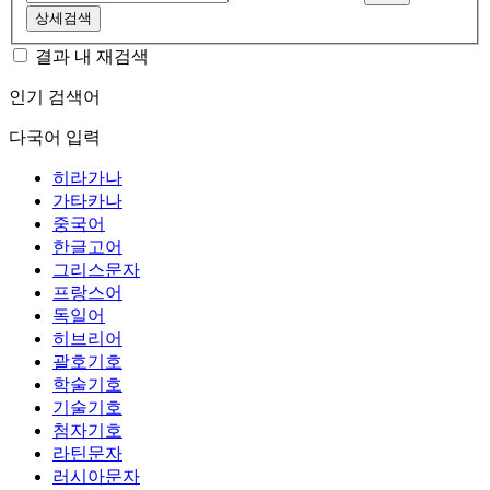
상세검색
결과 내 재검색
인기 검색어
다국어 입력
히라가나
가타카나
중국어
한글고어
그리스문자
프랑스어
독일어
히브리어
괄호기호
학술기호
기술기호
첨자기호
라틴문자
러시아문자