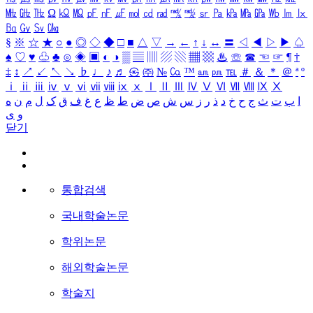
㎒
㎓
㎔
Ω
㏀
㏁
㎊
㎋
㎌
㏖
㏅
㎭
㎮
㎯
㏛
㎩
㎪
㎫
㎬
㏝
㏐
㏓
㏃
㏉
㏜
㏆
§
※
☆
★
○
●
◎
◇
◆
□
■
△
▽
→
←
↑
↓
↔
〓
◁
◀
▷
▶
♤
♠
♡
♥
♧
♣
⊙
◈
▣
◐
◑
▒
▤
▥
▨
▧
▦
▩
♨
☏
☎
☜
☞
¶
†
‡
↕
↗
↙
↖
↘
♭
♩
♪
♬
㉿
㈜
№
㏇
™
㏂
㏘
℡
＃
＆
＊
＠
ª
º
ⅰ
ⅱ
ⅲ
ⅳ
ⅴ
ⅵ
ⅶ
ⅷ
ⅸ
ⅹ
Ⅰ
Ⅱ
Ⅲ
Ⅳ
Ⅴ
Ⅵ
Ⅶ
Ⅷ
Ⅸ
Ⅹ
ا
ب
ت
ث
ج
ح
خ
د
ذ
ر
ز
س
ش
ص
ض
ط
ظ
ع
غ
ف
ق
ک
ل
م
ن
ه
و
ی
닫기
통합검색
국내학술논문
학위논문
해외학술논문
학술지