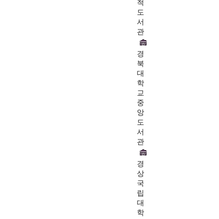
척
도
서
관
경
북
대
학
교
중
앙
도
서
관
경
상
국
립
대
학