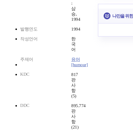
:
삼
승,
나만을 위한
1994
발행연도
1994
작성언어
한
국
어
주제어
유머
[humour]
KDC
817
판
사
항
(5)
DDC
895.774
판
사
항
(21)