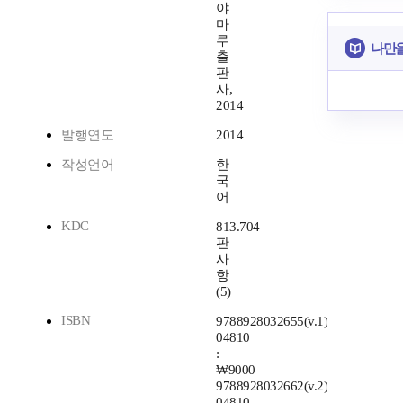
야
마
루
나만을
출
판
사,
2014
발행연도
2014
작성언어
한
국
어
KDC
813.704
판
사
항
(5)
ISBN
9788928032655(v.1)
04810
:
₩9000
9788928032662(v.2)
04810