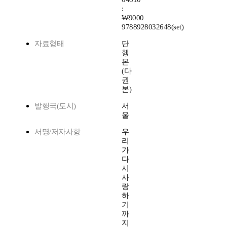
:
₩9000
9788928032648(set)
자료형태
단
행
본
(다
권
본)
발행국(도시)
서
울
서명/저자사항
우
리
가
다
시
사
랑
하
기
까
지