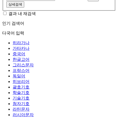
상세검색
결과 내 재검색
인기 검색어
다국어 입력
히라가나
가타카나
중국어
한글고어
그리스문자
프랑스어
독일어
히브리어
괄호기호
학술기호
기술기호
첨자기호
라틴문자
러시아문자