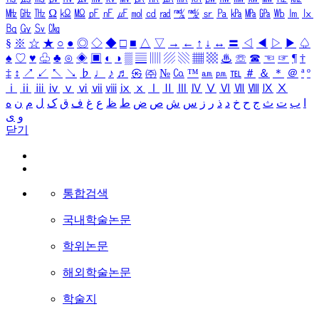
㎒
㎓
㎔
Ω
㏀
㏁
㎊
㎋
㎌
㏖
㏅
㎭
㎮
㎯
㏛
㎩
㎪
㎫
㎬
㏝
㏐
㏓
㏃
㏉
㏜
㏆
§
※
☆
★
○
●
◎
◇
◆
□
■
△
▽
→
←
↑
↓
↔
〓
◁
◀
▷
▶
♤
♠
♡
♥
♧
♣
⊙
◈
▣
◐
◑
▒
▤
▥
▨
▧
▦
▩
♨
☏
☎
☜
☞
¶
†
‡
↕
↗
↙
↖
↘
♭
♩
♪
♬
㉿
㈜
№
㏇
™
㏂
㏘
℡
＃
＆
＊
＠
ª
º
ⅰ
ⅱ
ⅲ
ⅳ
ⅴ
ⅵ
ⅶ
ⅷ
ⅸ
ⅹ
Ⅰ
Ⅱ
Ⅲ
Ⅳ
Ⅴ
Ⅵ
Ⅶ
Ⅷ
Ⅸ
Ⅹ
ا
ب
ت
ث
ج
ح
خ
د
ذ
ر
ز
س
ش
ص
ض
ط
ظ
ع
غ
ف
ق
ک
ل
م
ن
ه
و
ی
닫기
통합검색
국내학술논문
학위논문
해외학술논문
학술지