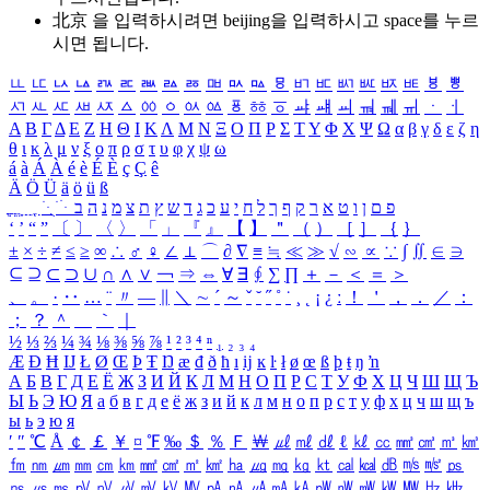
北京 을 입력하시려면
beijing
을 입력하시고 space를 누르
시면 됩니다.
ㅥ
ㅦ
ㅧ
ㅨ
ㅩ
ㅪ
ㅫ
ㅬ
ㅭ
ㅮ
ㅯ
ㅰ
ㅱ
ㅲ
ㅳ
ㅴ
ㅵ
ㅶ
ㅷ
ㅸ
ㅹ
ㅺ
ㅻ
ㅼ
ㅽ
ㅾ
ㅿ
ㆀ
ㆁ
ㆂ
ㆃ
ㆄ
ㆅ
ㆆ
ㆇ
ㆈ
ㆉ
ㆊ
ㆋ
ㆌ
ㆍ
ㆎ
Α
Β
Γ
Δ
Ε
Ζ
Η
Θ
Ι
Κ
Λ
Μ
Ν
Ξ
Ο
Π
Ρ
Σ
Τ
Υ
Φ
Χ
Ψ
Ω
α
β
γ
δ
ε
ζ
η
θ
ι
κ
λ
μ
ν
ξ
ο
π
ρ
σ
τ
υ
φ
χ
ψ
ω
á
à
Á
À
é
è
É
È
ç
Ç
ê
Ä
Ö
Ü
ä
ö
ü
ß
ְ
ֳ
ֲ
ֱ
ָ
ַ
ֵ
ֶ
ִ
ֹ
ּ
ֻ
ׂ
ׁ
ּ
ב
ה
נ
מ
צ
ת
ץ
ש
ד
ג
כ
ע
י
ח
ל
ך
ף
ק
ר
א
ט
ו
ן
ם
פ
‘
’
“
”
〔
〕
〈
〉
「
」
『
』
【
】
＂
（
）
［
］
｛
｝
±
×
÷
≠
≤
≥
∞
∴
♂
♀
∠
⊥
⌒
∂
∇
≡
≒
≪
≫
√
∽
∝
∵
∫
∬
∈
∋
⊆
⊇
⊂
⊃
∪
∩
∧
∨
￢
⇒
⇔
∀
∃
∮
∑
∏
＋
－
＜
＝
＞
、
。
·
‥
…
¨
〃
―
∥
＼
∼
´
～
ˇ
˘
˝
˚
˙
¸
˛
¡
¿
ː
！
＇
，
．
／
：
；
？
＾
＿
｀
｜
½
⅓
⅔
¼
¾
⅛
⅜
⅝
⅞
¹
²
³
⁴
ⁿ
₁
₂
₃
₄
Æ
Ð
Ħ
Ĳ
Ł
Ø
Œ
Þ
Ŧ
Ŋ
æ
đ
ð
ħ
ı
ĳ
ĸ
ŀ
ł
ø
œ
ß
þ
ŧ
ŋ
ŉ
А
Б
В
Г
Д
Е
Ё
Ж
З
И
Й
К
Л
М
Н
О
П
Р
С
Т
У
Ф
Х
Ц
Ч
Ш
Щ
Ъ
Ы
Ь
Э
Ю
Я
а
б
в
г
д
е
ё
ж
з
и
й
к
л
м
н
о
п
р
с
т
у
ф
х
ц
ч
ш
щ
ъ
ы
ь
э
ю
я
′
″
℃
Å
￠
￡
￥
¤
℉
‰
＄
％
Ｆ
￦
㎕
㎖
㎗
ℓ
㎘
㏄
㎣
㎤
㎥
㎦
㎙
㎚
㎛
㎜
㎝
㎞
㎟
㎠
㎡
㎢
㏊
㎍
㎎
㎏
㏏
㎈
㎉
㏈
㎧
㎨
㎰
㎱
㎲
㎳
㎴
㎵
㎶
㎷
㎸
㎹
㎀
㎁
㎂
㎃
㎄
㎺
㎻
㎽
㎾
㎿
㎐
㎑