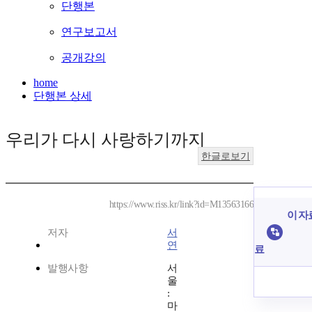
단행본
연구보고서
공개강의
home
단행본 상세
우리가 다시 사랑하기까지
한글로보기
https://www.riss.kr/link?id=M13563166
이 자
저자
서
연
료
발행사항
서
울
:
마