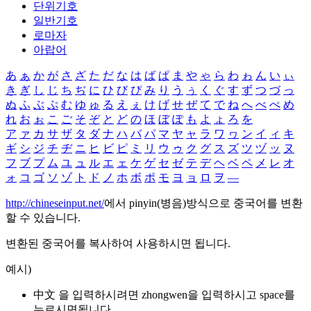
단위기호
일반기호
로마자
아랍어
あ
ぁ
か
が
さ
ざ
た
だ
な
は
ば
ぱ
ま
や
ゃ
ら
わ
ゎ
ん
い
ぃ
き
ぎ
し
じ
ち
ぢ
に
ひ
び
ぴ
み
り
う
ぅ
く
ぐ
す
ず
つ
づ
っ
ぬ
ふ
ぶ
ぷ
む
ゆ
ゅ
る
え
ぇ
け
げ
せ
ぜ
て
で
ね
へ
べ
ぺ
め
れ
お
ぉ
こ
ご
そ
ぞ
と
ど
の
ほ
ぼ
ぽ
も
よ
ょ
ろ
を
ア
ァ
カ
サ
ザ
タ
ダ
ナ
ハ
バ
パ
マ
ヤ
ャ
ラ
ワ
ヮ
ン
イ
ィ
キ
ギ
シ
ジ
チ
ヂ
ニ
ヒ
ビ
ピ
ミ
リ
ウ
ゥ
ク
グ
ス
ズ
ツ
ヅ
ッ
ヌ
フ
ブ
プ
ム
ユ
ュ
ル
エ
ェ
ケ
ゲ
セ
ゼ
テ
デ
ヘ
ベ
ペ
メ
レ
オ
ォ
コ
ゴ
ソ
ゾ
ト
ド
ノ
ホ
ボ
ポ
モ
ヨ
ョ
ロ
ヲ
―
http://chineseinput.net/
에서 pinyin(병음)방식으로 중국어를 변환
할 수 있습니다.
변환된 중국어를 복사하여 사용하시면 됩니다.
예시)
中文 을 입력하시려면
zhongwen
을 입력하시고 space를
누르시면됩니다.