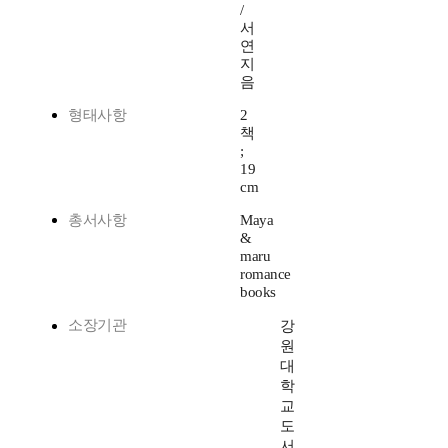
/
서
연
지
음
형태사항
2
책
;
19
cm
총서사항
Maya
&
maru
romance
books
소장기관
강
원
대
학
교
도
서