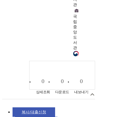
관
국
립
중
앙
도
서
관
0
0
0
상세조회
다운로드
내보내기
복사/대출신청