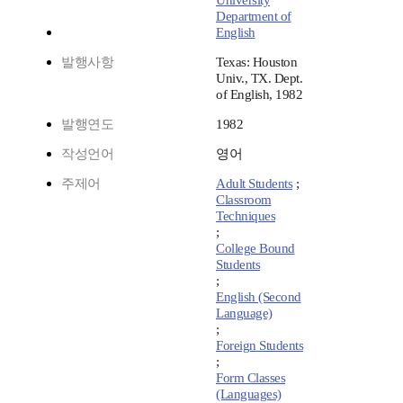
University
Department of
English
발행사항
Texas: Houston
Univ., TX. Dept.
of English, 1982
발행연도
1982
작성언어
영어
주제어
Adult Students
;
Classroom
Techniques
;
College Bound
Students
;
English (Second
Language)
;
Foreign Students
;
Form Classes
(Languages)