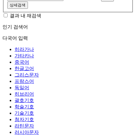
상세검색
결과 내 재검색
인기 검색어
다국어 입력
히라가나
가타카나
중국어
한글고어
그리스문자
프랑스어
독일어
히브리어
괄호기호
학술기호
기술기호
첨자기호
라틴문자
러시아문자