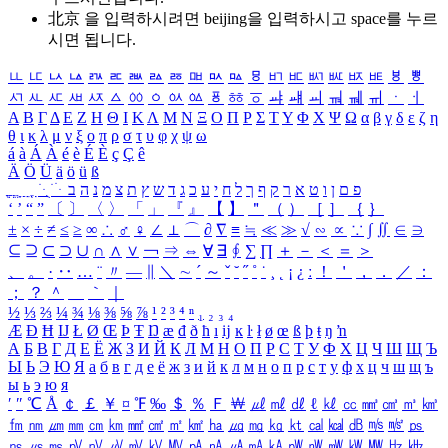
北京 을 입력하시려면
beijing
을 입력하시고 space를 누르
시면 됩니다.
ㅥ
ㅦ
ㅧ
ㅨ
ㅩ
ㅪ
ㅫ
ㅬ
ㅭ
ㅮ
ㅯ
ㅰ
ㅱ
ㅲ
ㅳ
ㅴ
ㅵ
ㅶ
ㅷ
ㅸ
ㅹ
ㅺ
ㅻ
ㅼ
ㅽ
ㅾ
ㅿ
ㆀ
ㆁ
ㆂ
ㆃ
ㆄ
ㆅ
ㆆ
ㆇ
ㆈ
ㆉ
ㆊ
ㆋ
ㆌ
ㆍ
ㆎ
Α
Β
Γ
Δ
Ε
Ζ
Η
Θ
Ι
Κ
Λ
Μ
Ν
Ξ
Ο
Π
Ρ
Σ
Τ
Υ
Φ
Χ
Ψ
Ω
α
β
γ
δ
ε
ζ
η
θ
ι
κ
λ
μ
ν
ξ
ο
π
ρ
σ
τ
υ
φ
χ
ψ
ω
á
à
Á
À
é
è
É
È
ç
Ç
ê
Ä
Ö
Ü
ä
ö
ü
ß
ְ
ֳ
ֲ
ֱ
ָ
ַ
ֵ
ֶ
ִ
ֹ
ּ
ֻ
ׂ
ׁ
ּ
ב
ה
נ
מ
צ
ת
ץ
ש
ד
ג
כ
ע
י
ח
ל
ך
ף
ק
ר
א
ט
ו
ן
ם
פ
‘
’
“
”
〔
〕
〈
〉
「
」
『
』
【
】
＂
（
）
［
］
｛
｝
±
×
÷
≠
≤
≥
∞
∴
♂
♀
∠
⊥
⌒
∂
∇
≡
≒
≪
≫
√
∽
∝
∵
∫
∬
∈
∋
⊆
⊇
⊂
⊃
∪
∩
∧
∨
￢
⇒
⇔
∀
∃
∮
∑
∏
＋
－
＜
＝
＞
、
。
·
‥
…
¨
〃
―
∥
＼
∼
´
～
ˇ
˘
˝
˚
˙
¸
˛
¡
¿
ː
！
＇
，
．
／
：
；
？
＾
＿
｀
｜
½
⅓
⅔
¼
¾
⅛
⅜
⅝
⅞
¹
²
³
⁴
ⁿ
₁
₂
₃
₄
Æ
Ð
Ħ
Ĳ
Ł
Ø
Œ
Þ
Ŧ
Ŋ
æ
đ
ð
ħ
ı
ĳ
ĸ
ŀ
ł
ø
œ
ß
þ
ŧ
ŋ
ŉ
А
Б
В
Г
Д
Е
Ё
Ж
З
И
Й
К
Л
М
Н
О
П
Р
С
Т
У
Ф
Х
Ц
Ч
Ш
Щ
Ъ
Ы
Ь
Э
Ю
Я
а
б
в
г
д
е
ё
ж
з
и
й
к
л
м
н
о
п
р
с
т
у
ф
х
ц
ч
ш
щ
ъ
ы
ь
э
ю
я
′
″
℃
Å
￠
￡
￥
¤
℉
‰
＄
％
Ｆ
￦
㎕
㎖
㎗
ℓ
㎘
㏄
㎣
㎤
㎥
㎦
㎙
㎚
㎛
㎜
㎝
㎞
㎟
㎠
㎡
㎢
㏊
㎍
㎎
㎏
㏏
㎈
㎉
㏈
㎧
㎨
㎰
㎱
㎲
㎳
㎴
㎵
㎶
㎷
㎸
㎹
㎀
㎁
㎂
㎃
㎄
㎺
㎻
㎽
㎾
㎿
㎐
㎑