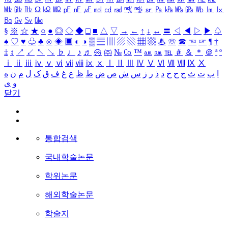
㎒
㎓
㎔
Ω
㏀
㏁
㎊
㎋
㎌
㏖
㏅
㎭
㎮
㎯
㏛
㎩
㎪
㎫
㎬
㏝
㏐
㏓
㏃
㏉
㏜
㏆
§
※
☆
★
○
●
◎
◇
◆
□
■
△
▽
→
←
↑
↓
↔
〓
◁
◀
▷
▶
♤
♠
♡
♥
♧
♣
⊙
◈
▣
◐
◑
▒
▤
▥
▨
▧
▦
▩
♨
☏
☎
☜
☞
¶
†
‡
↕
↗
↙
↖
↘
♭
♩
♪
♬
㉿
㈜
№
㏇
™
㏂
㏘
℡
＃
＆
＊
＠
ª
º
ⅰ
ⅱ
ⅲ
ⅳ
ⅴ
ⅵ
ⅶ
ⅷ
ⅸ
ⅹ
Ⅰ
Ⅱ
Ⅲ
Ⅳ
Ⅴ
Ⅵ
Ⅶ
Ⅷ
Ⅸ
Ⅹ
ا
ب
ت
ث
ج
ح
خ
د
ذ
ر
ز
س
ش
ص
ض
ط
ظ
ع
غ
ف
ق
ک
ل
م
ن
ه
و
ی
닫기
통합검색
국내학술논문
학위논문
해외학술논문
학술지