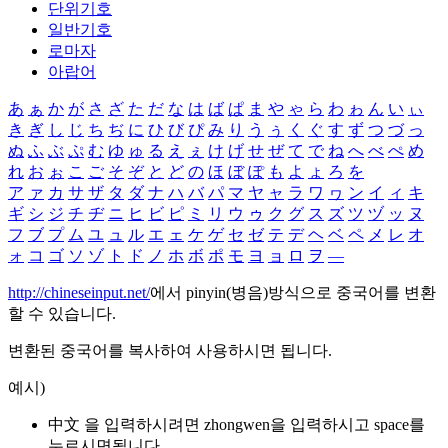
단위기호
일반기호
로마자
아랍어
あ
ぁ
か
が
さ
ざ
た
だ
な
は
ば
ぱ
ま
や
ゃ
ら
わ
ゎ
ん
い
ぃ
き
ぎ
し
じ
ち
ぢ
に
ひ
び
ぴ
み
り
う
ぅ
く
ぐ
す
ず
つ
づ
っ
ぬ
ふ
ぶ
ぷ
む
ゆ
ゅ
る
え
ぇ
け
げ
せ
ぜ
て
で
ね
へ
べ
ぺ
め
れ
お
ぉ
こ
ご
そ
ぞ
と
ど
の
ほ
ぼ
ぽ
も
よ
ょ
ろ
を
ア
ァ
カ
サ
ザ
タ
ダ
ナ
ハ
バ
パ
マ
ヤ
ャ
ラ
ワ
ヮ
ン
イ
ィ
キ
ギ
シ
ジ
チ
ヂ
ニ
ヒ
ビ
ピ
ミ
リ
ウ
ゥ
ク
グ
ス
ズ
ツ
ヅ
ッ
ヌ
フ
ブ
プ
ム
ユ
ュ
ル
エ
ェ
ケ
ゲ
セ
ゼ
テ
デ
ヘ
ベ
ペ
メ
レ
オ
ォ
コ
ゴ
ソ
ゾ
ト
ド
ノ
ホ
ボ
ポ
モ
ヨ
ョ
ロ
ヲ
―
http://chineseinput.net/
에서 pinyin(병음)방식으로 중국어를 변환
할 수 있습니다.
변환된 중국어를 복사하여 사용하시면 됩니다.
예시)
中文 을 입력하시려면
zhongwen
을 입력하시고 space를
누르시면됩니다.