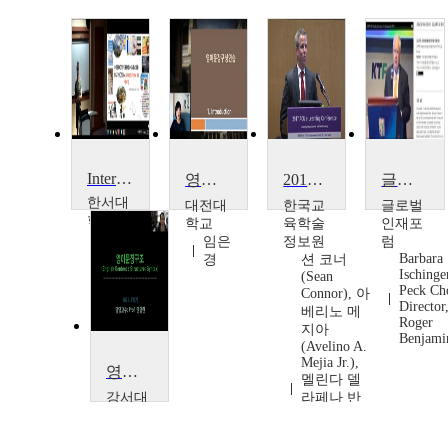
Interactive Reading Based Instruction (Stories from the News)
영어문장 구성연습
2017 ACU 이러닝 국제 콘퍼런스
글로벌 인재포럼 2007: 고등교육의 질 관리
한서대
대전대
한국교
글로벌
학교
학교
육학술
인재포
Marie
임은
정보원
럼
Igwe
Barbara
경
션 코너
Ischinger
(Sean
Peck Ch
Connor), 아
Director
베리노 메
Roger
지아
Benjami
(Avelino A.
Mejia Jr.),
영어문장구조
멜린다 델
강서대
라페나 반
학교
달라리아
(Melinda
안영