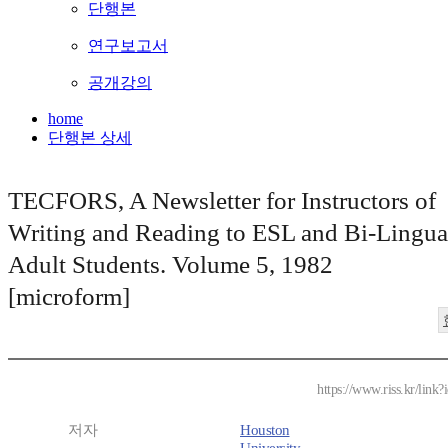
단행본
연구보고서
공개강의
home
단행본 상세
TECFORS, A Newsletter for Instructors of
Writing and Reading to ESL and Bi-Lingua
Adult Students. Volume 5, 1982
[microform]
https://www.riss.kr/lin
저자
Houston