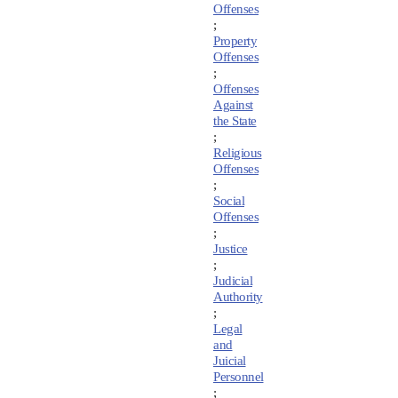
Offenses
;
Property
Offenses
;
Offenses
Against
the State
;
Religious
Offenses
;
Social
Offenses
;
Justice
;
Judicial
Authority
;
Legal
and
Juicial
Personnel
;