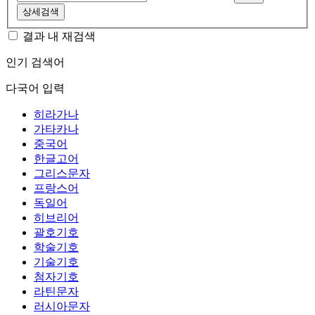
상세검색
결과 내 재검색
인기 검색어
다국어 입력
히라가나
가타카나
중국어
한글고어
그리스문자
프랑스어
독일어
히브리어
괄호기호
학술기호
기술기호
첨자기호
라틴문자
러시아문자