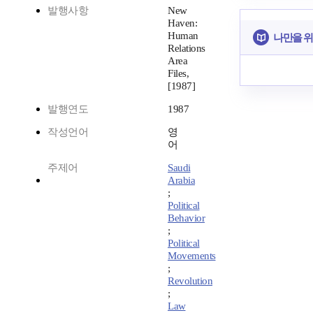
발행사항
New
Haven:
Human
나만을 
Relations
Area
Files,
[1987]
발행연도
1987
작성언어
영
어
주제어
Saudi
Arabia
;
Political
Behavior
;
Political
Movements
;
Revolution
;
Law