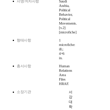
서명/저자사항
Saudi
Arabia,
Political
Behavior,
Political
Movements.
[v.2]
[microfiche]
형태사항
1
microfiche:
ill.;
4×6
in.
총서사항
Human
Relations
Area
Files
HRAF.
소장기관
서
강
대
학