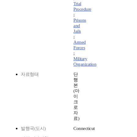
Trial
Procedure
;
Prisons
and
Jails
;
Armed
Forces
;
Military
Organization
자료형태
단
행
본
(마
이
크
로
자
료)
발행국(도시)
Connecticut