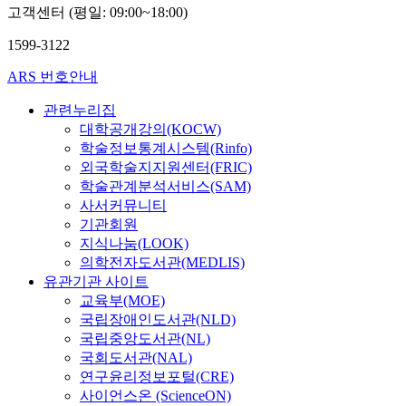
철
고객센터 (평일: 09:00~18:00)
1599-3122
ARS 번호안내
관련누리집
대학공개강의(KOCW)
학술정보통계시스템(Rinfo)
외국학술지지원센터(FRIC)
학술관계분석서비스(SAM)
사서커뮤니티
기관회원
지식나눔(LOOK)
의학전자도서관(MEDLIS)
유관기관 사이트
교육부(MOE)
국립장애인도서관(NLD)
국립중앙도서관(NL)
국회도서관(NAL)
연구윤리정보포털(CRE)
사이언스온 (ScienceON)