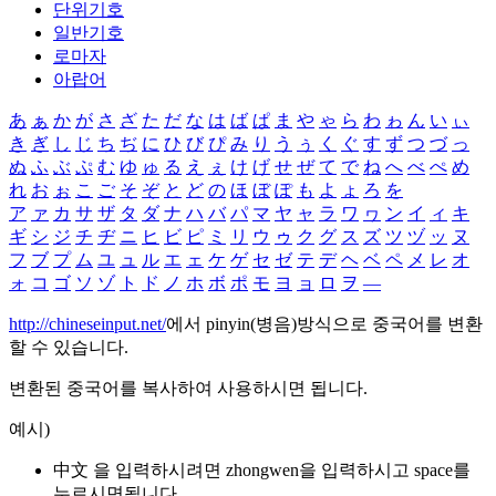
단위기호
일반기호
로마자
아랍어
あ
ぁ
か
が
さ
ざ
た
だ
な
は
ば
ぱ
ま
や
ゃ
ら
わ
ゎ
ん
い
ぃ
き
ぎ
し
じ
ち
ぢ
に
ひ
び
ぴ
み
り
う
ぅ
く
ぐ
す
ず
つ
づ
っ
ぬ
ふ
ぶ
ぷ
む
ゆ
ゅ
る
え
ぇ
け
げ
せ
ぜ
て
で
ね
へ
べ
ぺ
め
れ
お
ぉ
こ
ご
そ
ぞ
と
ど
の
ほ
ぼ
ぽ
も
よ
ょ
ろ
を
ア
ァ
カ
サ
ザ
タ
ダ
ナ
ハ
バ
パ
マ
ヤ
ャ
ラ
ワ
ヮ
ン
イ
ィ
キ
ギ
シ
ジ
チ
ヂ
ニ
ヒ
ビ
ピ
ミ
リ
ウ
ゥ
ク
グ
ス
ズ
ツ
ヅ
ッ
ヌ
フ
ブ
プ
ム
ユ
ュ
ル
エ
ェ
ケ
ゲ
セ
ゼ
テ
デ
ヘ
ベ
ペ
メ
レ
オ
ォ
コ
ゴ
ソ
ゾ
ト
ド
ノ
ホ
ボ
ポ
モ
ヨ
ョ
ロ
ヲ
―
http://chineseinput.net/
에서 pinyin(병음)방식으로 중국어를 변환
할 수 있습니다.
변환된 중국어를 복사하여 사용하시면 됩니다.
예시)
中文 을 입력하시려면
zhongwen
을 입력하시고 space를
누르시면됩니다.