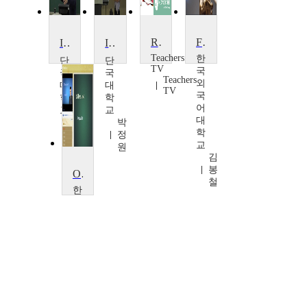
Restorative Justice in Schools
FTA and Law
International Law1 (원어강의)
International Law2 (원어강의)
Teachers
한
단
단
TV
국
국
국
Teachers
외
대
대
TV
국
학
학
어
교
교
대
박
박
학
정
정
교
원
원
김
봉
ODA and Law
철
한
국
외
국
어
대
학
교
김
봉