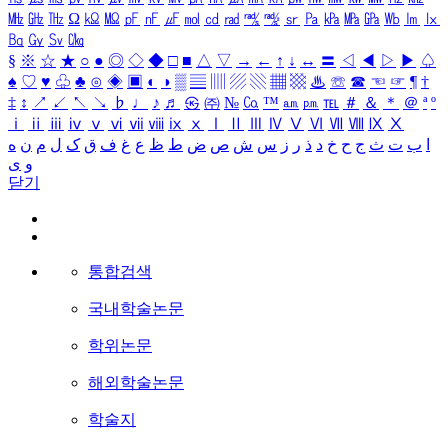
㎒
㎓
㎔
Ω
㏀
㏁
㎊
㎋
㎌
㏖
㏅
㎭
㎮
㎯
㏛
㎩
㎪
㎫
㎬
㏝
㏐
㏓
㏃
㏉
㏜
㏆
§
※
☆
★
○
●
◎
◇
◆
□
■
△
▽
→
←
↑
↓
↔
〓
◁
◀
▷
▶
♤
♠
♡
♥
♧
♣
⊙
◈
▣
◐
◑
▒
▤
▥
▨
▧
▦
▩
♨
☏
☎
☜
☞
¶
†
‡
↕
↗
↙
↖
↘
♭
♩
♪
♬
㉿
㈜
№
㏇
™
㏂
㏘
℡
＃
＆
＊
＠
ª
º
ⅰ
ⅱ
ⅲ
ⅳ
ⅴ
ⅵ
ⅶ
ⅷ
ⅸ
ⅹ
Ⅰ
Ⅱ
Ⅲ
Ⅳ
Ⅴ
Ⅵ
Ⅶ
Ⅷ
Ⅸ
Ⅹ
ا
ب
ت
ث
ج
ح
خ
د
ذ
ر
ز
س
ش
ص
ض
ط
ظ
ع
غ
ف
ق
ک
ل
م
ن
ه
و
ی
닫기
통합검색
국내학술논문
학위논문
해외학술논문
학술지