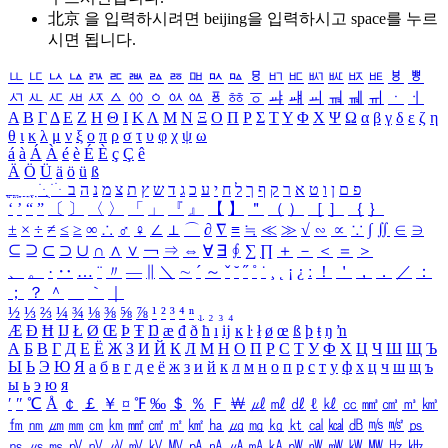
北京 을 입력하시려면
beijing
을 입력하시고 space를 누르
시면 됩니다.
ㅥ
ㅦ
ㅧ
ㅨ
ㅩ
ㅪ
ㅫ
ㅬ
ㅭ
ㅮ
ㅯ
ㅰ
ㅱ
ㅲ
ㅳ
ㅴ
ㅵ
ㅶ
ㅷ
ㅸ
ㅹ
ㅺ
ㅻ
ㅼ
ㅽ
ㅾ
ㅿ
ㆀ
ㆁ
ㆂ
ㆃ
ㆄ
ㆅ
ㆆ
ㆇ
ㆈ
ㆉ
ㆊ
ㆋ
ㆌ
ㆍ
ㆎ
Α
Β
Γ
Δ
Ε
Ζ
Η
Θ
Ι
Κ
Λ
Μ
Ν
Ξ
Ο
Π
Ρ
Σ
Τ
Υ
Φ
Χ
Ψ
Ω
α
β
γ
δ
ε
ζ
η
θ
ι
κ
λ
μ
ν
ξ
ο
π
ρ
σ
τ
υ
φ
χ
ψ
ω
á
à
Á
À
é
è
É
È
ç
Ç
ê
Ä
Ö
Ü
ä
ö
ü
ß
ְ
ֳ
ֲ
ֱ
ָ
ַ
ֵ
ֶ
ִ
ֹ
ּ
ֻ
ׂ
ׁ
ּ
ב
ה
נ
מ
צ
ת
ץ
ש
ד
ג
כ
ע
י
ח
ל
ך
ף
ק
ר
א
ט
ו
ן
ם
פ
‘
’
“
”
〔
〕
〈
〉
「
」
『
』
【
】
＂
（
）
［
］
｛
｝
±
×
÷
≠
≤
≥
∞
∴
♂
♀
∠
⊥
⌒
∂
∇
≡
≒
≪
≫
√
∽
∝
∵
∫
∬
∈
∋
⊆
⊇
⊂
⊃
∪
∩
∧
∨
￢
⇒
⇔
∀
∃
∮
∑
∏
＋
－
＜
＝
＞
、
。
·
‥
…
¨
〃
―
∥
＼
∼
´
～
ˇ
˘
˝
˚
˙
¸
˛
¡
¿
ː
！
＇
，
．
／
：
；
？
＾
＿
｀
｜
½
⅓
⅔
¼
¾
⅛
⅜
⅝
⅞
¹
²
³
⁴
ⁿ
₁
₂
₃
₄
Æ
Ð
Ħ
Ĳ
Ł
Ø
Œ
Þ
Ŧ
Ŋ
æ
đ
ð
ħ
ı
ĳ
ĸ
ŀ
ł
ø
œ
ß
þ
ŧ
ŋ
ŉ
А
Б
В
Г
Д
Е
Ё
Ж
З
И
Й
К
Л
М
Н
О
П
Р
С
Т
У
Ф
Х
Ц
Ч
Ш
Щ
Ъ
Ы
Ь
Э
Ю
Я
а
б
в
г
д
е
ё
ж
з
и
й
к
л
м
н
о
п
р
с
т
у
ф
х
ц
ч
ш
щ
ъ
ы
ь
э
ю
я
′
″
℃
Å
￠
￡
￥
¤
℉
‰
＄
％
Ｆ
￦
㎕
㎖
㎗
ℓ
㎘
㏄
㎣
㎤
㎥
㎦
㎙
㎚
㎛
㎜
㎝
㎞
㎟
㎠
㎡
㎢
㏊
㎍
㎎
㎏
㏏
㎈
㎉
㏈
㎧
㎨
㎰
㎱
㎲
㎳
㎴
㎵
㎶
㎷
㎸
㎹
㎀
㎁
㎂
㎃
㎄
㎺
㎻
㎽
㎾
㎿
㎐
㎑