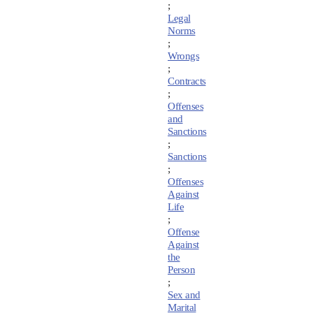
;
Legal
Norms
;
Wrongs
;
Contracts
;
Offenses
and
Sanctions
;
Sanctions
;
Offenses
Against
Life
;
Offense
Against
the
Person
;
Sex and
Marital