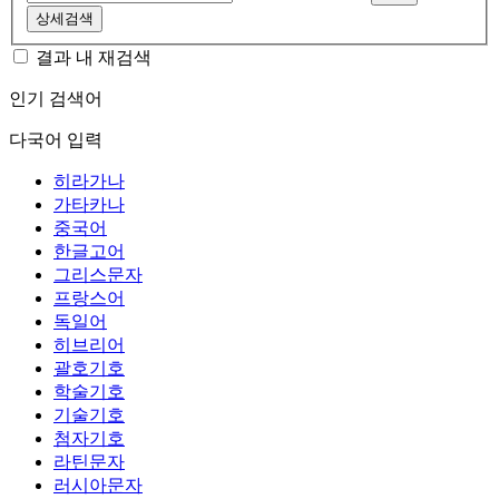
상세검색
결과 내 재검색
인기 검색어
다국어 입력
히라가나
가타카나
중국어
한글고어
그리스문자
프랑스어
독일어
히브리어
괄호기호
학술기호
기술기호
첨자기호
라틴문자
러시아문자