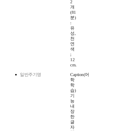
2
개
(81
분)
:
유
성,
천
연
색
;
12
cm.
일반주기명
Caption(어
학
학
습)
기
능
내
장
한
글
자