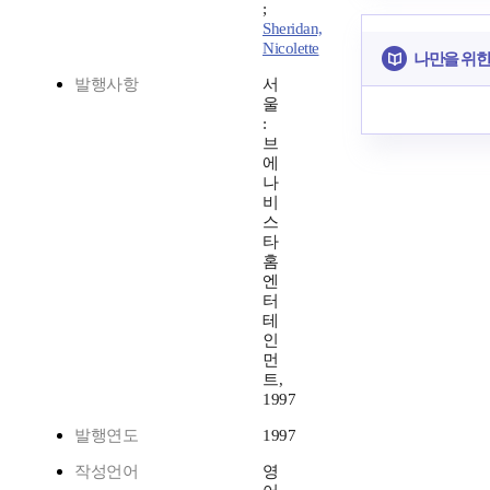
;
Sheridan,
Nicolette
나만을 위한
발행사항
서
울
:
브
에
나
비
스
타
홈
엔
터
테
인
먼
트,
1997
발행연도
1997
작성언어
영