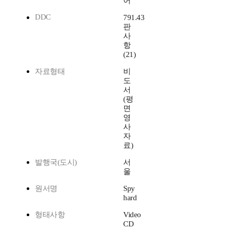
어
DDC
791.43
판
사
항
(21)
자료형태
비
도
서
(평
면
영
사
자
료)
발행국(도시)
서
울
원서명
Spy
hard
형태사항
Video
CD