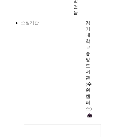
막
없
음
소장기관
경
기
대
학
교
중
앙
도
서
관
(수
원
캠
퍼
스)