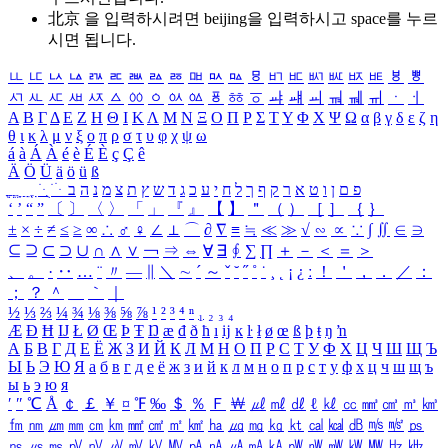
北京 을 입력하시려면
beijing
을 입력하시고 space를 누르
시면 됩니다.
ㅥ
ㅦ
ㅧ
ㅨ
ㅩ
ㅪ
ㅫ
ㅬ
ㅭ
ㅮ
ㅯ
ㅰ
ㅱ
ㅲ
ㅳ
ㅴ
ㅵ
ㅶ
ㅷ
ㅸ
ㅹ
ㅺ
ㅻ
ㅼ
ㅽ
ㅾ
ㅿ
ㆀ
ㆁ
ㆂ
ㆃ
ㆄ
ㆅ
ㆆ
ㆇ
ㆈ
ㆉ
ㆊ
ㆋ
ㆌ
ㆍ
ㆎ
Α
Β
Γ
Δ
Ε
Ζ
Η
Θ
Ι
Κ
Λ
Μ
Ν
Ξ
Ο
Π
Ρ
Σ
Τ
Υ
Φ
Χ
Ψ
Ω
α
β
γ
δ
ε
ζ
η
θ
ι
κ
λ
μ
ν
ξ
ο
π
ρ
σ
τ
υ
φ
χ
ψ
ω
á
à
Á
À
é
è
É
È
ç
Ç
ê
Ä
Ö
Ü
ä
ö
ü
ß
ְ
ֳ
ֲ
ֱ
ָ
ַ
ֵ
ֶ
ִ
ֹ
ּ
ֻ
ׂ
ׁ
ּ
ב
ה
נ
מ
צ
ת
ץ
ש
ד
ג
כ
ע
י
ח
ל
ך
ף
ק
ר
א
ט
ו
ן
ם
פ
‘
’
“
”
〔
〕
〈
〉
「
」
『
』
【
】
＂
（
）
［
］
｛
｝
±
×
÷
≠
≤
≥
∞
∴
♂
♀
∠
⊥
⌒
∂
∇
≡
≒
≪
≫
√
∽
∝
∵
∫
∬
∈
∋
⊆
⊇
⊂
⊃
∪
∩
∧
∨
￢
⇒
⇔
∀
∃
∮
∑
∏
＋
－
＜
＝
＞
、
。
·
‥
…
¨
〃
―
∥
＼
∼
´
～
ˇ
˘
˝
˚
˙
¸
˛
¡
¿
ː
！
＇
，
．
／
：
；
？
＾
＿
｀
｜
½
⅓
⅔
¼
¾
⅛
⅜
⅝
⅞
¹
²
³
⁴
ⁿ
₁
₂
₃
₄
Æ
Ð
Ħ
Ĳ
Ł
Ø
Œ
Þ
Ŧ
Ŋ
æ
đ
ð
ħ
ı
ĳ
ĸ
ŀ
ł
ø
œ
ß
þ
ŧ
ŋ
ŉ
А
Б
В
Г
Д
Е
Ё
Ж
З
И
Й
К
Л
М
Н
О
П
Р
С
Т
У
Ф
Х
Ц
Ч
Ш
Щ
Ъ
Ы
Ь
Э
Ю
Я
а
б
в
г
д
е
ё
ж
з
и
й
к
л
м
н
о
п
р
с
т
у
ф
х
ц
ч
ш
щ
ъ
ы
ь
э
ю
я
′
″
℃
Å
￠
￡
￥
¤
℉
‰
＄
％
Ｆ
￦
㎕
㎖
㎗
ℓ
㎘
㏄
㎣
㎤
㎥
㎦
㎙
㎚
㎛
㎜
㎝
㎞
㎟
㎠
㎡
㎢
㏊
㎍
㎎
㎏
㏏
㎈
㎉
㏈
㎧
㎨
㎰
㎱
㎲
㎳
㎴
㎵
㎶
㎷
㎸
㎹
㎀
㎁
㎂
㎃
㎄
㎺
㎻
㎽
㎾
㎿
㎐
㎑