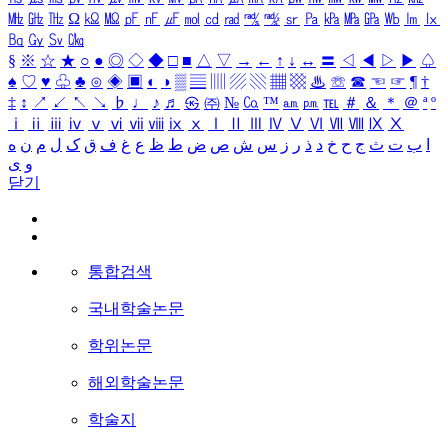
㎒
㎓
㎔
Ω
㏀
㏁
㎊
㎋
㎌
㏖
㏅
㎭
㎮
㎯
㏛
㎩
㎪
㎫
㎬
㏝
㏐
㏓
㏃
㏉
㏜
㏆
§
※
☆
★
○
●
◎
◇
◆
□
■
△
▽
→
←
↑
↓
↔
〓
◁
◀
▷
▶
♤
♠
♡
♥
♧
♣
⊙
◈
▣
◐
◑
▒
▤
▥
▨
▧
▦
▩
♨
☏
☎
☜
☞
¶
†
‡
↕
↗
↙
↖
↘
♭
♩
♪
♬
㉿
㈜
№
㏇
™
㏂
㏘
℡
＃
＆
＊
＠
ª
º
ⅰ
ⅱ
ⅲ
ⅳ
ⅴ
ⅵ
ⅶ
ⅷ
ⅸ
ⅹ
Ⅰ
Ⅱ
Ⅲ
Ⅳ
Ⅴ
Ⅵ
Ⅶ
Ⅷ
Ⅸ
Ⅹ
ا
ب
ت
ث
ج
ح
خ
د
ذ
ر
ز
س
ش
ص
ض
ط
ظ
ع
غ
ف
ق
ک
ل
م
ن
ه
و
ی
닫기
통합검색
국내학술논문
학위논문
해외학술논문
학술지