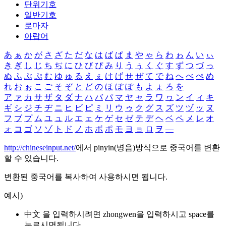
단위기호
일반기호
로마자
아랍어
あ
ぁ
か
が
さ
ざ
た
だ
な
は
ば
ぱ
ま
や
ゃ
ら
わ
ゎ
ん
い
ぃ
き
ぎ
し
じ
ち
ぢ
に
ひ
び
ぴ
み
り
う
ぅ
く
ぐ
す
ず
つ
づ
っ
ぬ
ふ
ぶ
ぷ
む
ゆ
ゅ
る
え
ぇ
け
げ
せ
ぜ
て
で
ね
へ
べ
ぺ
め
れ
お
ぉ
こ
ご
そ
ぞ
と
ど
の
ほ
ぼ
ぽ
も
よ
ょ
ろ
を
ア
ァ
カ
サ
ザ
タ
ダ
ナ
ハ
バ
パ
マ
ヤ
ャ
ラ
ワ
ヮ
ン
イ
ィ
キ
ギ
シ
ジ
チ
ヂ
ニ
ヒ
ビ
ピ
ミ
リ
ウ
ゥ
ク
グ
ス
ズ
ツ
ヅ
ッ
ヌ
フ
ブ
プ
ム
ユ
ュ
ル
エ
ェ
ケ
ゲ
セ
ゼ
テ
デ
ヘ
ベ
ペ
メ
レ
オ
ォ
コ
ゴ
ソ
ゾ
ト
ド
ノ
ホ
ボ
ポ
モ
ヨ
ョ
ロ
ヲ
―
http://chineseinput.net/
에서 pinyin(병음)방식으로 중국어를 변환
할 수 있습니다.
변환된 중국어를 복사하여 사용하시면 됩니다.
예시)
中文 을 입력하시려면
zhongwen
을 입력하시고 space를
누르시면됩니다.