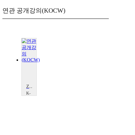
연관 공개강의(KOCW)
Zhuangzi's Fables and Their Wisdom
K-
MOOC
XuetangX
Pingdi
Zhou,
Yanyan
Chen,
Xichun
Ruan,