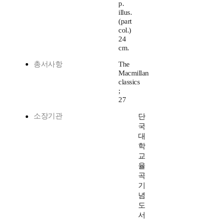
p.
illus.
(part
col.)
24
cm.
총서사항
The
Macmillan
classics
;
27
소장기관
단
국
대
학
교
율
곡
기
념
도
서