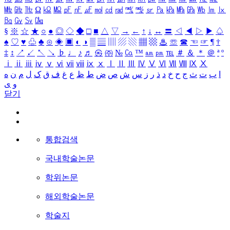
㎒
㎓
㎔
Ω
㏀
㏁
㎊
㎋
㎌
㏖
㏅
㎭
㎮
㎯
㏛
㎩
㎪
㎫
㎬
㏝
㏐
㏓
㏃
㏉
㏜
㏆
§
※
☆
★
○
●
◎
◇
◆
□
■
△
▽
→
←
↑
↓
↔
〓
◁
◀
▷
▶
♤
♠
♡
♥
♧
♣
⊙
◈
▣
◐
◑
▒
▤
▥
▨
▧
▦
▩
♨
☏
☎
☜
☞
¶
†
‡
↕
↗
↙
↖
↘
♭
♩
♪
♬
㉿
㈜
№
㏇
™
㏂
㏘
℡
＃
＆
＊
＠
ª
º
ⅰ
ⅱ
ⅲ
ⅳ
ⅴ
ⅵ
ⅶ
ⅷ
ⅸ
ⅹ
Ⅰ
Ⅱ
Ⅲ
Ⅳ
Ⅴ
Ⅵ
Ⅶ
Ⅷ
Ⅸ
Ⅹ
ا
ب
ت
ث
ج
ح
خ
د
ذ
ر
ز
س
ش
ص
ض
ط
ظ
ع
غ
ف
ق
ک
ل
م
ن
ه
و
ی
닫기
통합검색
국내학술논문
학위논문
해외학술논문
학술지