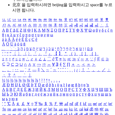
北京 을 입력하시려면
beijing
을 입력하시고 space를 누르
시면 됩니다.
ㅥ
ㅦ
ㅧ
ㅨ
ㅩ
ㅪ
ㅫ
ㅬ
ㅭ
ㅮ
ㅯ
ㅰ
ㅱ
ㅲ
ㅳ
ㅴ
ㅵ
ㅶ
ㅷ
ㅸ
ㅹ
ㅺ
ㅻ
ㅼ
ㅽ
ㅾ
ㅿ
ㆀ
ㆁ
ㆂ
ㆃ
ㆄ
ㆅ
ㆆ
ㆇ
ㆈ
ㆉ
ㆊ
ㆋ
ㆌ
ㆍ
ㆎ
Α
Β
Γ
Δ
Ε
Ζ
Η
Θ
Ι
Κ
Λ
Μ
Ν
Ξ
Ο
Π
Ρ
Σ
Τ
Υ
Φ
Χ
Ψ
Ω
α
β
γ
δ
ε
ζ
η
θ
ι
κ
λ
μ
ν
ξ
ο
π
ρ
σ
τ
υ
φ
χ
ψ
ω
á
à
Á
À
é
è
É
È
ç
Ç
ê
Ä
Ö
Ü
ä
ö
ü
ß
ְ
ֳ
ֲ
ֱ
ָ
ַ
ֵ
ֶ
ִ
ֹ
ּ
ֻ
ׂ
ׁ
ּ
ב
ה
נ
מ
צ
ת
ץ
ש
ד
ג
כ
ע
י
ח
ל
ך
ף
ק
ר
א
ט
ו
ן
ם
פ
‘
’
“
”
〔
〕
〈
〉
「
」
『
』
【
】
＂
（
）
［
］
｛
｝
±
×
÷
≠
≤
≥
∞
∴
♂
♀
∠
⊥
⌒
∂
∇
≡
≒
≪
≫
√
∽
∝
∵
∫
∬
∈
∋
⊆
⊇
⊂
⊃
∪
∩
∧
∨
￢
⇒
⇔
∀
∃
∮
∑
∏
＋
－
＜
＝
＞
、
。
·
‥
…
¨
〃
―
∥
＼
∼
´
～
ˇ
˘
˝
˚
˙
¸
˛
¡
¿
ː
！
＇
，
．
／
：
；
？
＾
＿
｀
｜
½
⅓
⅔
¼
¾
⅛
⅜
⅝
⅞
¹
²
³
⁴
ⁿ
₁
₂
₃
₄
Æ
Ð
Ħ
Ĳ
Ł
Ø
Œ
Þ
Ŧ
Ŋ
æ
đ
ð
ħ
ı
ĳ
ĸ
ŀ
ł
ø
œ
ß
þ
ŧ
ŋ
ŉ
А
Б
В
Г
Д
Е
Ё
Ж
З
И
Й
К
Л
М
Н
О
П
Р
С
Т
У
Ф
Х
Ц
Ч
Ш
Щ
Ъ
Ы
Ь
Э
Ю
Я
а
б
в
г
д
е
ё
ж
з
и
й
к
л
м
н
о
п
р
с
т
у
ф
х
ц
ч
ш
щ
ъ
ы
ь
э
ю
я
′
″
℃
Å
￠
￡
￥
¤
℉
‰
＄
％
Ｆ
￦
㎕
㎖
㎗
ℓ
㎘
㏄
㎣
㎤
㎥
㎦
㎙
㎚
㎛
㎜
㎝
㎞
㎟
㎠
㎡
㎢
㏊
㎍
㎎
㎏
㏏
㎈
㎉
㏈
㎧
㎨
㎰
㎱
㎲
㎳
㎴
㎵
㎶
㎷
㎸
㎹
㎀
㎁
㎂
㎃
㎄
㎺
㎻
㎽
㎾
㎿
㎐
㎑