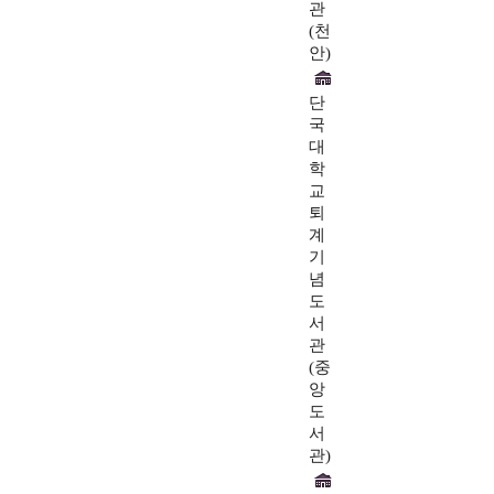
관
(천
안)
단
국
대
학
교
퇴
계
기
념
도
서
관
(중
앙
도
서
관)