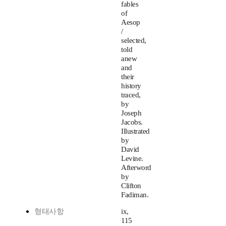
fables
of
Aesop
/
selected,
told
anew
and
their
history
traced,
by
Joseph
Jacobs.
Illustrated
by
David
Levine.
Afterword
by
Clifton
Fadiman.
형태사항
ix,
115