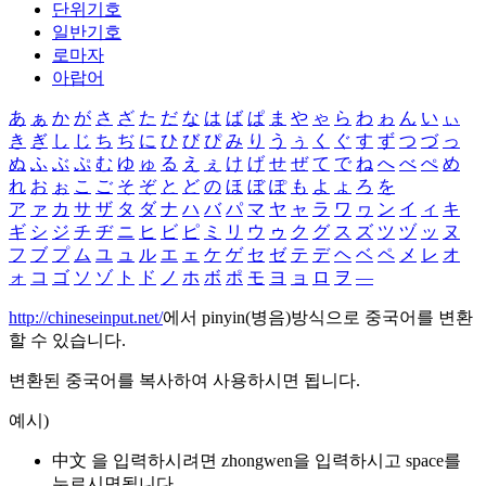
단위기호
일반기호
로마자
아랍어
あ
ぁ
か
が
さ
ざ
た
だ
な
は
ば
ぱ
ま
や
ゃ
ら
わ
ゎ
ん
い
ぃ
き
ぎ
し
じ
ち
ぢ
に
ひ
び
ぴ
み
り
う
ぅ
く
ぐ
す
ず
つ
づ
っ
ぬ
ふ
ぶ
ぷ
む
ゆ
ゅ
る
え
ぇ
け
げ
せ
ぜ
て
で
ね
へ
べ
ぺ
め
れ
お
ぉ
こ
ご
そ
ぞ
と
ど
の
ほ
ぼ
ぽ
も
よ
ょ
ろ
を
ア
ァ
カ
サ
ザ
タ
ダ
ナ
ハ
バ
パ
マ
ヤ
ャ
ラ
ワ
ヮ
ン
イ
ィ
キ
ギ
シ
ジ
チ
ヂ
ニ
ヒ
ビ
ピ
ミ
リ
ウ
ゥ
ク
グ
ス
ズ
ツ
ヅ
ッ
ヌ
フ
ブ
プ
ム
ユ
ュ
ル
エ
ェ
ケ
ゲ
セ
ゼ
テ
デ
ヘ
ベ
ペ
メ
レ
オ
ォ
コ
ゴ
ソ
ゾ
ト
ド
ノ
ホ
ボ
ポ
モ
ヨ
ョ
ロ
ヲ
―
http://chineseinput.net/
에서 pinyin(병음)방식으로 중국어를 변환
할 수 있습니다.
변환된 중국어를 복사하여 사용하시면 됩니다.
예시)
中文 을 입력하시려면
zhongwen
을 입력하시고 space를
누르시면됩니다.