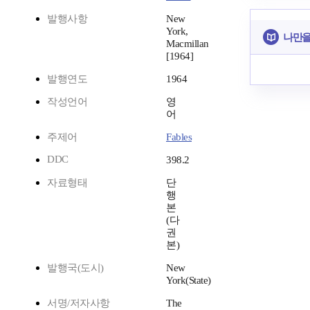
발행사항
New
York,
나만을
Macmillan
[1964]
발행연도
1964
작성언어
영
어
주제어
Fables
DDC
398.2
자료형태
단
행
본
(다
권
본)
발행국(도시)
New
York(State)
서명/저자사항
The