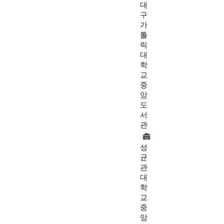
대
구
가
톨
릭
대
학
교
중
앙
도
서
관
성
균
관
대
학
교
중
앙