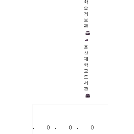
학
술
정
보
관
울
산
대
학
교
도
서
관
0
0
0