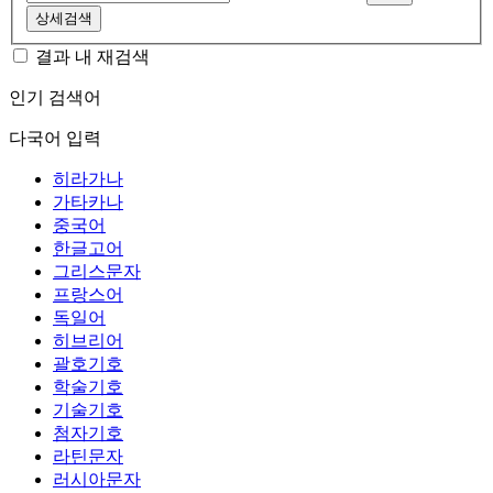
상세검색
결과 내 재검색
인기 검색어
다국어 입력
히라가나
가타카나
중국어
한글고어
그리스문자
프랑스어
독일어
히브리어
괄호기호
학술기호
기술기호
첨자기호
라틴문자
러시아문자