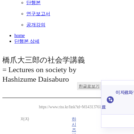
단행본
연구보고서
공개강의
home
단행본 상세
橋爪大三郎の社会学講義
= Lectures on society by
Hashizume Daisaburo
한글로보기
이 자료와 
료
https://www.riss.kr/link?id=M14313761
저자
하
시
즈