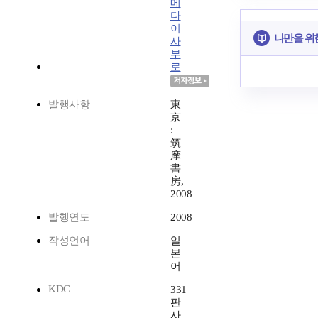
메
다
이
나만을 위
사
부
로
발행사항
東
京
:
筑
摩
書
房,
2008
발행연도
2008
작성언어
일
본
어
KDC
331
판
사