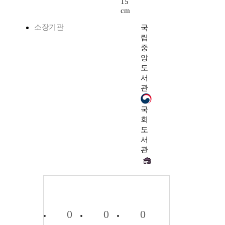
15
cm
소장기관
국
립
중
앙
도
서
관
국
회
도
서
관
0
0
0