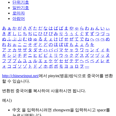
단위기호
일반기호
로마자
아랍어
あ
ぁ
か
が
さ
ざ
た
だ
な
は
ば
ぱ
ま
や
ゃ
ら
わ
ゎ
ん
い
ぃ
き
ぎ
し
じ
ち
ぢ
に
ひ
び
ぴ
み
り
う
ぅ
く
ぐ
す
ず
つ
づ
っ
ぬ
ふ
ぶ
ぷ
む
ゆ
ゅ
る
え
ぇ
け
げ
せ
ぜ
て
で
ね
へ
べ
ぺ
め
れ
お
ぉ
こ
ご
そ
ぞ
と
ど
の
ほ
ぼ
ぽ
も
よ
ょ
ろ
を
ア
ァ
カ
サ
ザ
タ
ダ
ナ
ハ
バ
パ
マ
ヤ
ャ
ラ
ワ
ヮ
ン
イ
ィ
キ
ギ
シ
ジ
チ
ヂ
ニ
ヒ
ビ
ピ
ミ
リ
ウ
ゥ
ク
グ
ス
ズ
ツ
ヅ
ッ
ヌ
フ
ブ
プ
ム
ユ
ュ
ル
エ
ェ
ケ
ゲ
セ
ゼ
テ
デ
ヘ
ベ
ペ
メ
レ
オ
ォ
コ
ゴ
ソ
ゾ
ト
ド
ノ
ホ
ボ
ポ
モ
ヨ
ョ
ロ
ヲ
―
http://chineseinput.net/
에서 pinyin(병음)방식으로 중국어를 변환
할 수 있습니다.
변환된 중국어를 복사하여 사용하시면 됩니다.
예시)
中文 을 입력하시려면
zhongwen
을 입력하시고 space를
누르시면됩니다.