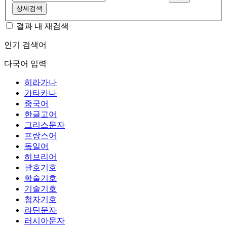
상세검색
결과 내 재검색
인기 검색어
다국어 입력
히라가나
가타카나
중국어
한글고어
그리스문자
프랑스어
독일어
히브리어
괄호기호
학술기호
기술기호
첨자기호
라틴문자
러시아문자