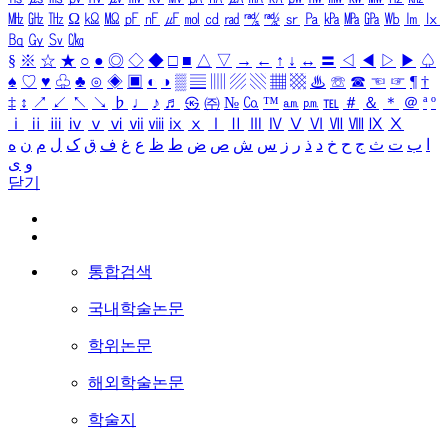
㎒
㎓
㎔
Ω
㏀
㏁
㎊
㎋
㎌
㏖
㏅
㎭
㎮
㎯
㏛
㎩
㎪
㎫
㎬
㏝
㏐
㏓
㏃
㏉
㏜
㏆
§
※
☆
★
○
●
◎
◇
◆
□
■
△
▽
→
←
↑
↓
↔
〓
◁
◀
▷
▶
♤
♠
♡
♥
♧
♣
⊙
◈
▣
◐
◑
▒
▤
▥
▨
▧
▦
▩
♨
☏
☎
☜
☞
¶
†
‡
↕
↗
↙
↖
↘
♭
♩
♪
♬
㉿
㈜
№
㏇
™
㏂
㏘
℡
＃
＆
＊
＠
ª
º
ⅰ
ⅱ
ⅲ
ⅳ
ⅴ
ⅵ
ⅶ
ⅷ
ⅸ
ⅹ
Ⅰ
Ⅱ
Ⅲ
Ⅳ
Ⅴ
Ⅵ
Ⅶ
Ⅷ
Ⅸ
Ⅹ
ا
ب
ت
ث
ج
ح
خ
د
ذ
ر
ز
س
ش
ص
ض
ط
ظ
ع
غ
ف
ق
ک
ل
م
ن
ه
و
ی
닫기
통합검색
국내학술논문
학위논문
해외학술논문
학술지