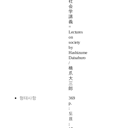
社
会
学
講
義
=
Lectures
on
society
by
Hashizume
Daisaburo
/
橋
爪
大
三
郎
형태사항
369
p.
:
도
표
;