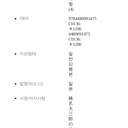
항
(4)
ISBN
9784480091475
C0136:
￥1200
4480091475
C0136:
￥1200
자료형태
일
반
단
행
본
발행국(도시)
일
본
서명/저자사항
橋
爪
大
三
郎
の