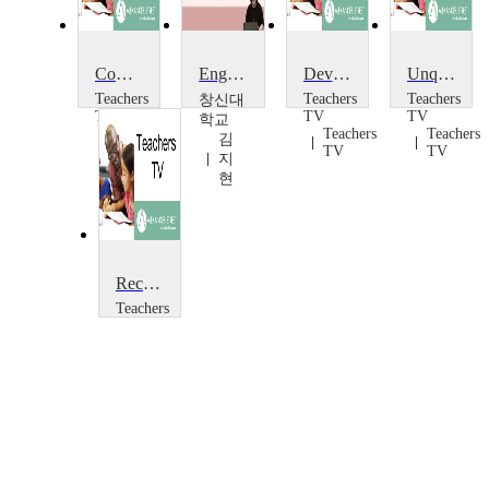
Communication: Early Language
English Communication II
Developing Communication for Language and Thinking
Unqualified Success?
Teachers
Teachers
Teachers
창신대
TV
TV
TV
학교
Teachers
Teachers
Teachers
김
TV
TV
TV
지
현
Recipes for Success
Teachers
TV
Teachers
TV