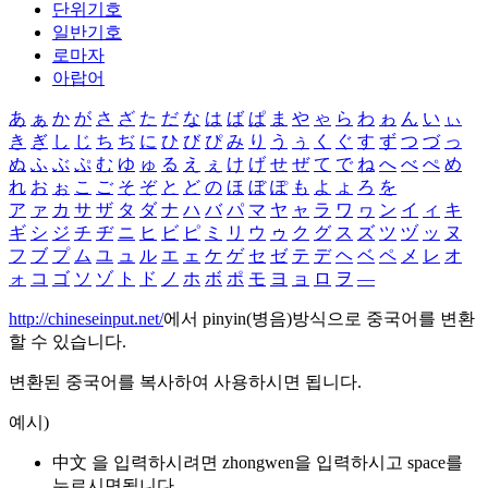
단위기호
일반기호
로마자
아랍어
あ
ぁ
か
が
さ
ざ
た
だ
な
は
ば
ぱ
ま
や
ゃ
ら
わ
ゎ
ん
い
ぃ
き
ぎ
し
じ
ち
ぢ
に
ひ
び
ぴ
み
り
う
ぅ
く
ぐ
す
ず
つ
づ
っ
ぬ
ふ
ぶ
ぷ
む
ゆ
ゅ
る
え
ぇ
け
げ
せ
ぜ
て
で
ね
へ
べ
ぺ
め
れ
お
ぉ
こ
ご
そ
ぞ
と
ど
の
ほ
ぼ
ぽ
も
よ
ょ
ろ
を
ア
ァ
カ
サ
ザ
タ
ダ
ナ
ハ
バ
パ
マ
ヤ
ャ
ラ
ワ
ヮ
ン
イ
ィ
キ
ギ
シ
ジ
チ
ヂ
ニ
ヒ
ビ
ピ
ミ
リ
ウ
ゥ
ク
グ
ス
ズ
ツ
ヅ
ッ
ヌ
フ
ブ
プ
ム
ユ
ュ
ル
エ
ェ
ケ
ゲ
セ
ゼ
テ
デ
ヘ
ベ
ペ
メ
レ
オ
ォ
コ
ゴ
ソ
ゾ
ト
ド
ノ
ホ
ボ
ポ
モ
ヨ
ョ
ロ
ヲ
―
http://chineseinput.net/
에서 pinyin(병음)방식으로 중국어를 변환
할 수 있습니다.
변환된 중국어를 복사하여 사용하시면 됩니다.
예시)
中文 을 입력하시려면
zhongwen
을 입력하시고 space를
누르시면됩니다.