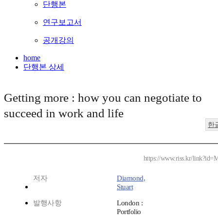
단행본
연구보고서
공개강의
home
단행본 상세
Getting more : how you can negotiate to
succeed in work and life
한
https://www.riss.kr/link?id
저자
Diamond,
Stuart
발행사항
London :
Portfolio