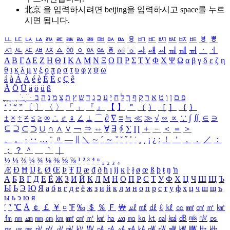
北京 을 입력하시려면
beijing
을 입력하시고 space를 누르
시면 됩니다.
ㅥ
ㅦ
ㅧ
ㅨ
ㅩ
ㅪ
ㅫ
ㅬ
ㅭ
ㅮ
ㅯ
ㅰ
ㅱ
ㅲ
ㅳ
ㅴ
ㅵ
ㅶ
ㅷ
ㅸ
ㅹ
ㅺ
ㅻ
ㅼ
ㅽ
ㅾ
ㅿ
ㆀ
ㆁ
ㆂ
ㆃ
ㆄ
ㆅ
ㆆ
ㆇ
ㆈ
ㆉ
ㆊ
ㆋ
ㆌ
ㆍ
ㆎ
Α
Β
Γ
Δ
Ε
Ζ
Η
Θ
Ι
Κ
Λ
Μ
Ν
Ξ
Ο
Π
Ρ
Σ
Τ
Υ
Φ
Χ
Ψ
Ω
α
β
γ
δ
ε
ζ
η
θ
ι
κ
λ
μ
ν
ξ
ο
π
ρ
σ
τ
υ
φ
χ
ψ
ω
á
à
Á
À
é
è
É
È
ç
Ç
ê
Ä
Ö
Ü
ä
ö
ü
ß
ְ
ֳ
ֲ
ֱ
ָ
ַ
ֵ
ֶ
ִ
ֹ
ּ
ֻ
ׂ
ׁ
ּ
ב
ה
נ
מ
צ
ת
ץ
ש
ד
ג
כ
ע
י
ח
ל
ך
ף
ק
ר
א
ט
ו
ן
ם
פ
‘
’
“
”
〔
〕
〈
〉
「
」
『
』
【
】
＂
（
）
［
］
｛
｝
±
×
÷
≠
≤
≥
∞
∴
♂
♀
∠
⊥
⌒
∂
∇
≡
≒
≪
≫
√
∽
∝
∵
∫
∬
∈
∋
⊆
⊇
⊂
⊃
∪
∩
∧
∨
￢
⇒
⇔
∀
∃
∮
∑
∏
＋
－
＜
＝
＞
、
。
·
‥
…
¨
〃
―
∥
＼
∼
´
～
ˇ
˘
˝
˚
˙
¸
˛
¡
¿
ː
！
＇
，
．
／
：
；
？
＾
＿
｀
｜
½
⅓
⅔
¼
¾
⅛
⅜
⅝
⅞
¹
²
³
⁴
ⁿ
₁
₂
₃
₄
Æ
Ð
Ħ
Ĳ
Ł
Ø
Œ
Þ
Ŧ
Ŋ
æ
đ
ð
ħ
ı
ĳ
ĸ
ŀ
ł
ø
œ
ß
þ
ŧ
ŋ
ŉ
А
Б
В
Г
Д
Е
Ё
Ж
З
И
Й
К
Л
М
Н
О
П
Р
С
Т
У
Ф
Х
Ц
Ч
Ш
Щ
Ъ
Ы
Ь
Э
Ю
Я
а
б
в
г
д
е
ё
ж
з
и
й
к
л
м
н
о
п
р
с
т
у
ф
х
ц
ч
ш
щ
ъ
ы
ь
э
ю
я
′
″
℃
Å
￠
￡
￥
¤
℉
‰
＄
％
Ｆ
￦
㎕
㎖
㎗
ℓ
㎘
㏄
㎣
㎤
㎥
㎦
㎙
㎚
㎛
㎜
㎝
㎞
㎟
㎠
㎡
㎢
㏊
㎍
㎎
㎏
㏏
㎈
㎉
㏈
㎧
㎨
㎰
㎱
㎲
㎳
㎴
㎵
㎶
㎷
㎸
㎹
㎀
㎁
㎂
㎃
㎄
㎺
㎻
㎽
㎾
㎿
㎐
㎑