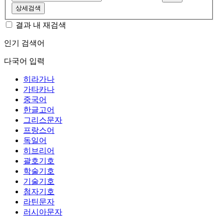
상세검색
결과 내 재검색
인기 검색어
다국어 입력
히라가나
가타카나
중국어
한글고어
그리스문자
프랑스어
독일어
히브리어
괄호기호
학술기호
기술기호
첨자기호
라틴문자
러시아문자