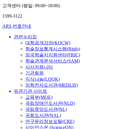
고객센터 (평일: 09:00~18:00)
1599-3122
ARS 번호안내
관련누리집
대학공개강의(KOCW)
학술정보통계시스템(Rinfo)
외국학술지지원센터(FRIC)
학술관계분석서비스(SAM)
사서커뮤니티
기관회원
지식나눔(LOOK)
의학전자도서관(MEDLIS)
유관기관 사이트
교육부(MOE)
국립장애인도서관(NLD)
국립중앙도서관(NL)
국회도서관(NAL)
연구윤리정보포털(CRE)
사이언스온 (ScienceON)