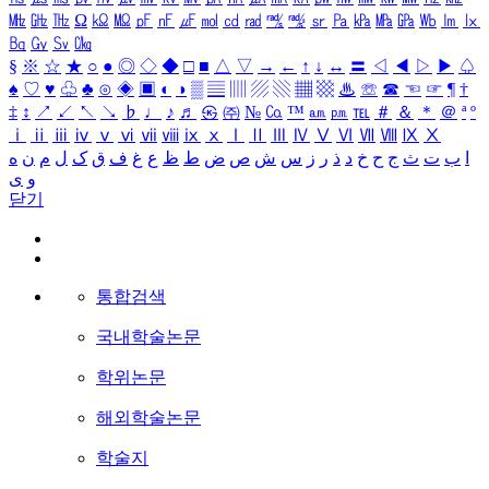
㎒
㎓
㎔
Ω
㏀
㏁
㎊
㎋
㎌
㏖
㏅
㎭
㎮
㎯
㏛
㎩
㎪
㎫
㎬
㏝
㏐
㏓
㏃
㏉
㏜
㏆
§
※
☆
★
○
●
◎
◇
◆
□
■
△
▽
→
←
↑
↓
↔
〓
◁
◀
▷
▶
♤
♠
♡
♥
♧
♣
⊙
◈
▣
◐
◑
▒
▤
▥
▨
▧
▦
▩
♨
☏
☎
☜
☞
¶
†
‡
↕
↗
↙
↖
↘
♭
♩
♪
♬
㉿
㈜
№
㏇
™
㏂
㏘
℡
＃
＆
＊
＠
ª
º
ⅰ
ⅱ
ⅲ
ⅳ
ⅴ
ⅵ
ⅶ
ⅷ
ⅸ
ⅹ
Ⅰ
Ⅱ
Ⅲ
Ⅳ
Ⅴ
Ⅵ
Ⅶ
Ⅷ
Ⅸ
Ⅹ
ا
ب
ت
ث
ج
ح
خ
د
ذ
ر
ز
س
ش
ص
ض
ط
ظ
ع
غ
ف
ق
ک
ل
م
ن
ه
و
ی
닫기
통합검색
국내학술논문
학위논문
해외학술논문
학술지