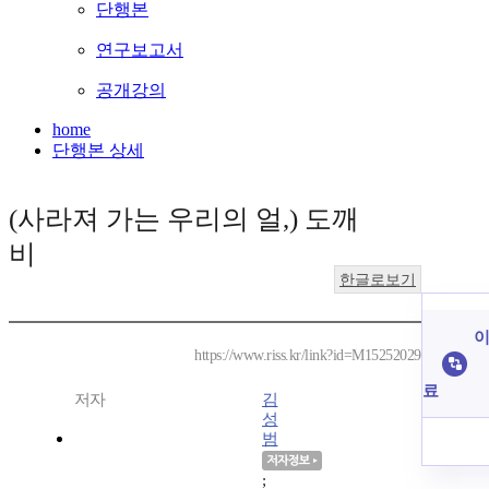
단행본
연구보고서
공개강의
home
단행본 상세
(사라져 가는 우리의 얼,) 도깨
비
한글로보기
이
https://www.riss.kr/link?id=M15252029
료
저자
김
성
범
;