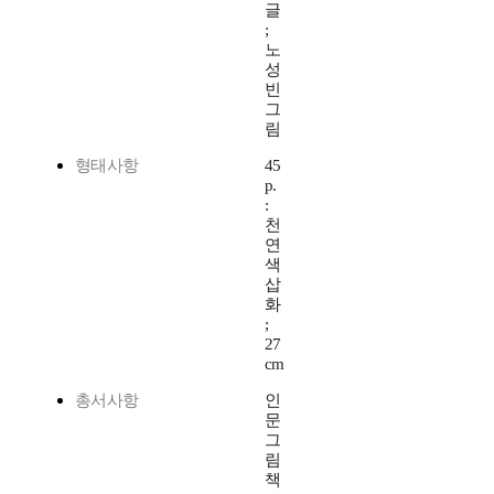
글
;
노
성
빈
그
림
형태사항
45
p.
:
천
연
색
삽
화
;
27
cm
총서사항
인
문
그
림
책