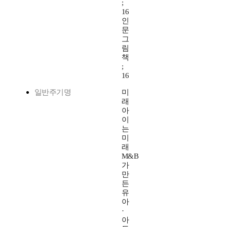
;
16
인
문
그
림
책
;
16
일반주기명
미
래
아
이
는
미
래
M&B
가
만
든
유
아
·
아