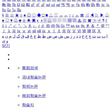
㎒
㎓
㎔
Ω
㏀
㏁
㎊
㎋
㎌
㏖
㏅
㎭
㎮
㎯
㏛
㎩
㎪
㎫
㎬
㏝
㏐
㏓
㏃
㏉
㏜
㏆
§
※
☆
★
○
●
◎
◇
◆
□
■
△
▽
→
←
↑
↓
↔
〓
◁
◀
▷
▶
♤
♠
♡
♥
♧
♣
⊙
◈
▣
◐
◑
▒
▤
▥
▨
▧
▦
▩
♨
☏
☎
☜
☞
¶
†
‡
↕
↗
↙
↖
↘
♭
♩
♪
♬
㉿
㈜
№
㏇
™
㏂
㏘
℡
＃
＆
＊
＠
ª
º
ⅰ
ⅱ
ⅲ
ⅳ
ⅴ
ⅵ
ⅶ
ⅷ
ⅸ
ⅹ
Ⅰ
Ⅱ
Ⅲ
Ⅳ
Ⅴ
Ⅵ
Ⅶ
Ⅷ
Ⅸ
Ⅹ
ا
ب
ت
ث
ج
ح
خ
د
ذ
ر
ز
س
ش
ص
ض
ط
ظ
ع
غ
ف
ق
ک
ل
م
ن
ه
و
ی
닫기
통합검색
국내학술논문
학위논문
해외학술논문
학술지