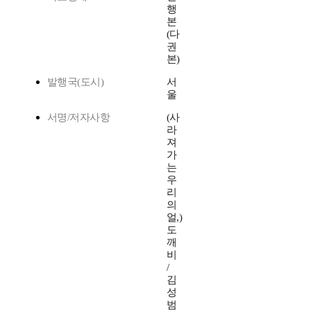
행
본
(다
권
본)
발행국(도시)
서
울
서명/저자사항
(사
라
져
가
는
우
리
의
얼,)
도
깨
비
/
김
성
범