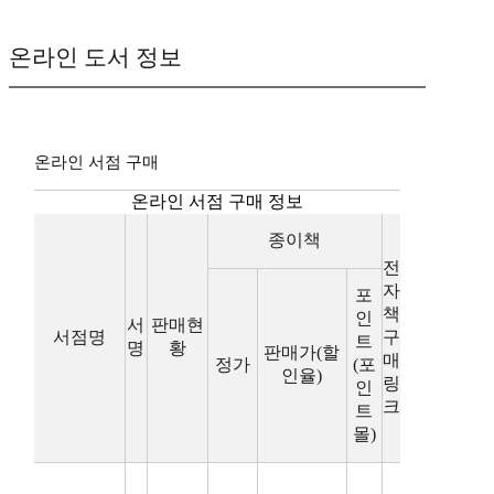
온라인 도서 정보
온라인 서점 구매
온라인 서점 구매 정보
종이책
전
자
포
책
인
서
판매현
서점명
구
트
명
황
판매가(할
매
정가
(포
인율)
링
인
크
트
몰)