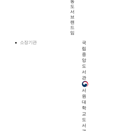
동
도
서
브
랜
드
임
소장기관
국
립
중
앙
도
서
관
서
원
대
학
교
도
서