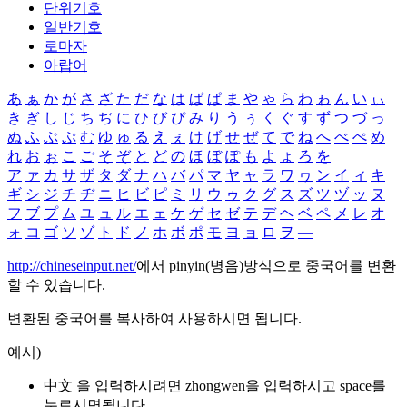
단위기호
일반기호
로마자
아랍어
あ
ぁ
か
が
さ
ざ
た
だ
な
は
ば
ぱ
ま
や
ゃ
ら
わ
ゎ
ん
い
ぃ
き
ぎ
し
じ
ち
ぢ
に
ひ
び
ぴ
み
り
う
ぅ
く
ぐ
す
ず
つ
づ
っ
ぬ
ふ
ぶ
ぷ
む
ゆ
ゅ
る
え
ぇ
け
げ
せ
ぜ
て
で
ね
へ
べ
ぺ
め
れ
お
ぉ
こ
ご
そ
ぞ
と
ど
の
ほ
ぼ
ぽ
も
よ
ょ
ろ
を
ア
ァ
カ
サ
ザ
タ
ダ
ナ
ハ
バ
パ
マ
ヤ
ャ
ラ
ワ
ヮ
ン
イ
ィ
キ
ギ
シ
ジ
チ
ヂ
ニ
ヒ
ビ
ピ
ミ
リ
ウ
ゥ
ク
グ
ス
ズ
ツ
ヅ
ッ
ヌ
フ
ブ
プ
ム
ユ
ュ
ル
エ
ェ
ケ
ゲ
セ
ゼ
テ
デ
ヘ
ベ
ペ
メ
レ
オ
ォ
コ
ゴ
ソ
ゾ
ト
ド
ノ
ホ
ボ
ポ
モ
ヨ
ョ
ロ
ヲ
―
http://chineseinput.net/
에서 pinyin(병음)방식으로 중국어를 변환
할 수 있습니다.
변환된 중국어를 복사하여 사용하시면 됩니다.
예시)
中文 을 입력하시려면
zhongwen
을 입력하시고 space를
누르시면됩니다.