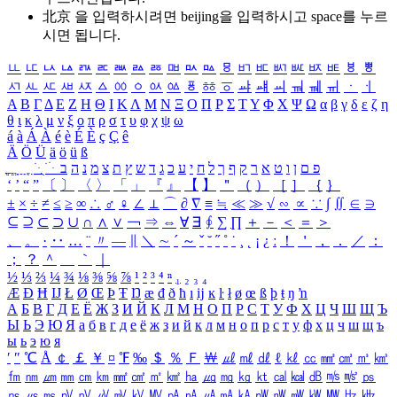
北京 을 입력하시려면
beijing
을 입력하시고 space를 누르
시면 됩니다.
ㅥ
ㅦ
ㅧ
ㅨ
ㅩ
ㅪ
ㅫ
ㅬ
ㅭ
ㅮ
ㅯ
ㅰ
ㅱ
ㅲ
ㅳ
ㅴ
ㅵ
ㅶ
ㅷ
ㅸ
ㅹ
ㅺ
ㅻ
ㅼ
ㅽ
ㅾ
ㅿ
ㆀ
ㆁ
ㆂ
ㆃ
ㆄ
ㆅ
ㆆ
ㆇ
ㆈ
ㆉ
ㆊ
ㆋ
ㆌ
ㆍ
ㆎ
Α
Β
Γ
Δ
Ε
Ζ
Η
Θ
Ι
Κ
Λ
Μ
Ν
Ξ
Ο
Π
Ρ
Σ
Τ
Υ
Φ
Χ
Ψ
Ω
α
β
γ
δ
ε
ζ
η
θ
ι
κ
λ
μ
ν
ξ
ο
π
ρ
σ
τ
υ
φ
χ
ψ
ω
á
à
Á
À
é
è
É
È
ç
Ç
ê
Ä
Ö
Ü
ä
ö
ü
ß
ְ
ֳ
ֲ
ֱ
ָ
ַ
ֵ
ֶ
ִ
ֹ
ּ
ֻ
ׂ
ׁ
ּ
ב
ה
נ
מ
צ
ת
ץ
ש
ד
ג
כ
ע
י
ח
ל
ך
ף
ק
ר
א
ט
ו
ן
ם
פ
‘
’
“
”
〔
〕
〈
〉
「
」
『
』
【
】
＂
（
）
［
］
｛
｝
±
×
÷
≠
≤
≥
∞
∴
♂
♀
∠
⊥
⌒
∂
∇
≡
≒
≪
≫
√
∽
∝
∵
∫
∬
∈
∋
⊆
⊇
⊂
⊃
∪
∩
∧
∨
￢
⇒
⇔
∀
∃
∮
∑
∏
＋
－
＜
＝
＞
、
。
·
‥
…
¨
〃
―
∥
＼
∼
´
～
ˇ
˘
˝
˚
˙
¸
˛
¡
¿
ː
！
＇
，
．
／
：
；
？
＾
＿
｀
｜
½
⅓
⅔
¼
¾
⅛
⅜
⅝
⅞
¹
²
³
⁴
ⁿ
₁
₂
₃
₄
Æ
Ð
Ħ
Ĳ
Ł
Ø
Œ
Þ
Ŧ
Ŋ
æ
đ
ð
ħ
ı
ĳ
ĸ
ŀ
ł
ø
œ
ß
þ
ŧ
ŋ
ŉ
А
Б
В
Г
Д
Е
Ё
Ж
З
И
Й
К
Л
М
Н
О
П
Р
С
Т
У
Ф
Х
Ц
Ч
Ш
Щ
Ъ
Ы
Ь
Э
Ю
Я
а
б
в
г
д
е
ё
ж
з
и
й
к
л
м
н
о
п
р
с
т
у
ф
х
ц
ч
ш
щ
ъ
ы
ь
э
ю
я
′
″
℃
Å
￠
￡
￥
¤
℉
‰
＄
％
Ｆ
￦
㎕
㎖
㎗
ℓ
㎘
㏄
㎣
㎤
㎥
㎦
㎙
㎚
㎛
㎜
㎝
㎞
㎟
㎠
㎡
㎢
㏊
㎍
㎎
㎏
㏏
㎈
㎉
㏈
㎧
㎨
㎰
㎱
㎲
㎳
㎴
㎵
㎶
㎷
㎸
㎹
㎀
㎁
㎂
㎃
㎄
㎺
㎻
㎽
㎾
㎿
㎐
㎑