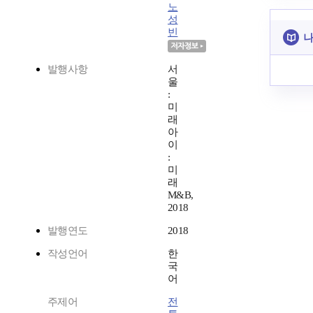
노
성
빈
나
발행사항
서
울
:
미
래
아
이
:
미
래
M&B,
2018
발행연도
2018
작성언어
한
국
어
주제어
전