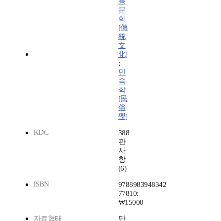
통
문
화
[傳
統
文
化]
;
민
속
학
[民
俗
學]
KDC
388
판
사
항
(6)
ISBN
9788983948342
77810:
₩15000
자료형태
단