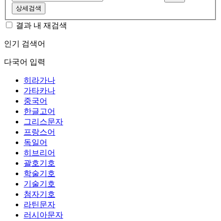
상세검색
결과 내 재검색
인기 검색어
다국어 입력
히라가나
가타카나
중국어
한글고어
그리스문자
프랑스어
독일어
히브리어
괄호기호
학술기호
기술기호
첨자기호
라틴문자
러시아문자