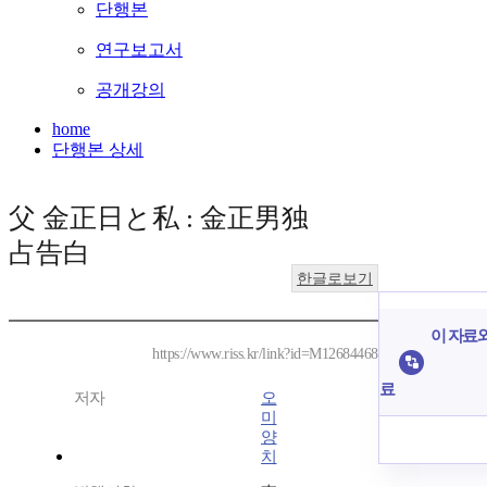
단행본
연구보고서
공개강의
home
단행본 상세
父 金正日と私 : 金正男独
占告白
한글로보기
이 자료와
https://www.riss.kr/link?id=M12684468
료
저자
오
미
양
치