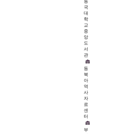
동
국
대
학
교
중
앙
도
서
관
동
북
아
역
사
자
료
센
터
부