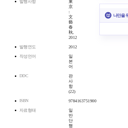
발행사항
東
京
:
나만을 
文
藝
春
秋,
2012
발행연도
2012
작성언어
일
본
어
DDC
판
사
항
(22)
ISBN
9784163751900
자료형태
일
반
단
행