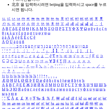
北京 을 입력하시려면
beijing
을 입력하시고 space를 누르
시면 됩니다.
ㅥ
ㅦ
ㅧ
ㅨ
ㅩ
ㅪ
ㅫ
ㅬ
ㅭ
ㅮ
ㅯ
ㅰ
ㅱ
ㅲ
ㅳ
ㅴ
ㅵ
ㅶ
ㅷ
ㅸ
ㅹ
ㅺ
ㅻ
ㅼ
ㅽ
ㅾ
ㅿ
ㆀ
ㆁ
ㆂ
ㆃ
ㆄ
ㆅ
ㆆ
ㆇ
ㆈ
ㆉ
ㆊ
ㆋ
ㆌ
ㆍ
ㆎ
Α
Β
Γ
Δ
Ε
Ζ
Η
Θ
Ι
Κ
Λ
Μ
Ν
Ξ
Ο
Π
Ρ
Σ
Τ
Υ
Φ
Χ
Ψ
Ω
α
β
γ
δ
ε
ζ
η
θ
ι
κ
λ
μ
ν
ξ
ο
π
ρ
σ
τ
υ
φ
χ
ψ
ω
á
à
Á
À
é
è
É
È
ç
Ç
ê
Ä
Ö
Ü
ä
ö
ü
ß
ְ
ֳ
ֲ
ֱ
ָ
ַ
ֵ
ֶ
ִ
ֹ
ּ
ֻ
ׂ
ׁ
ּ
ב
ה
נ
מ
צ
ת
ץ
ש
ד
ג
כ
ע
י
ח
ל
ך
ף
ק
ר
א
ט
ו
ן
ם
פ
‘
’
“
”
〔
〕
〈
〉
「
」
『
』
【
】
＂
（
）
［
］
｛
｝
±
×
÷
≠
≤
≥
∞
∴
♂
♀
∠
⊥
⌒
∂
∇
≡
≒
≪
≫
√
∽
∝
∵
∫
∬
∈
∋
⊆
⊇
⊂
⊃
∪
∩
∧
∨
￢
⇒
⇔
∀
∃
∮
∑
∏
＋
－
＜
＝
＞
、
。
·
‥
…
¨
〃
―
∥
＼
∼
´
～
ˇ
˘
˝
˚
˙
¸
˛
¡
¿
ː
！
＇
，
．
／
：
；
？
＾
＿
｀
｜
½
⅓
⅔
¼
¾
⅛
⅜
⅝
⅞
¹
²
³
⁴
ⁿ
₁
₂
₃
₄
Æ
Ð
Ħ
Ĳ
Ł
Ø
Œ
Þ
Ŧ
Ŋ
æ
đ
ð
ħ
ı
ĳ
ĸ
ŀ
ł
ø
œ
ß
þ
ŧ
ŋ
ŉ
А
Б
В
Г
Д
Е
Ё
Ж
З
И
Й
К
Л
М
Н
О
П
Р
С
Т
У
Ф
Х
Ц
Ч
Ш
Щ
Ъ
Ы
Ь
Э
Ю
Я
а
б
в
г
д
е
ё
ж
з
и
й
к
л
м
н
о
п
р
с
т
у
ф
х
ц
ч
ш
щ
ъ
ы
ь
э
ю
я
′
″
℃
Å
￠
￡
￥
¤
℉
‰
＄
％
Ｆ
￦
㎕
㎖
㎗
ℓ
㎘
㏄
㎣
㎤
㎥
㎦
㎙
㎚
㎛
㎜
㎝
㎞
㎟
㎠
㎡
㎢
㏊
㎍
㎎
㎏
㏏
㎈
㎉
㏈
㎧
㎨
㎰
㎱
㎲
㎳
㎴
㎵
㎶
㎷
㎸
㎹
㎀
㎁
㎂
㎃
㎄
㎺
㎻
㎽
㎾
㎿
㎐
㎑