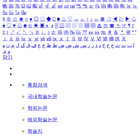
㎒
㎓
㎔
Ω
㏀
㏁
㎊
㎋
㎌
㏖
㏅
㎭
㎮
㎯
㏛
㎩
㎪
㎫
㎬
㏝
㏐
㏓
㏃
㏉
㏜
㏆
§
※
☆
★
○
●
◎
◇
◆
□
■
△
▽
→
←
↑
↓
↔
〓
◁
◀
▷
▶
♤
♠
♡
♥
♧
♣
⊙
◈
▣
◐
◑
▒
▤
▥
▨
▧
▦
▩
♨
☏
☎
☜
☞
¶
†
‡
↕
↗
↙
↖
↘
♭
♩
♪
♬
㉿
㈜
№
㏇
™
㏂
㏘
℡
＃
＆
＊
＠
ª
º
ⅰ
ⅱ
ⅲ
ⅳ
ⅴ
ⅵ
ⅶ
ⅷ
ⅸ
ⅹ
Ⅰ
Ⅱ
Ⅲ
Ⅳ
Ⅴ
Ⅵ
Ⅶ
Ⅷ
Ⅸ
Ⅹ
ا
ب
ت
ث
ج
ح
خ
د
ذ
ر
ز
س
ش
ص
ض
ط
ظ
ع
غ
ف
ق
ک
ل
م
ن
ه
و
ی
닫기
통합검색
국내학술논문
학위논문
해외학술논문
학술지