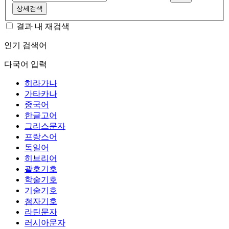
상세검색
결과 내 재검색
인기 검색어
다국어 입력
히라가나
가타카나
중국어
한글고어
그리스문자
프랑스어
독일어
히브리어
괄호기호
학술기호
기술기호
첨자기호
라틴문자
러시아문자