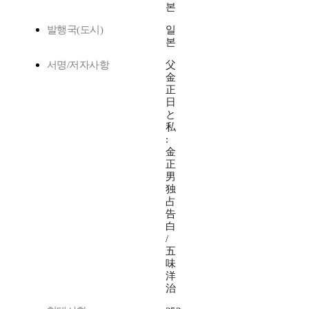
본
발행국(도시)
일
본
서명/저자사항
父
金
正
日
と
私
:
金
正
男
独
占
告
白
/
五
味
洋
治