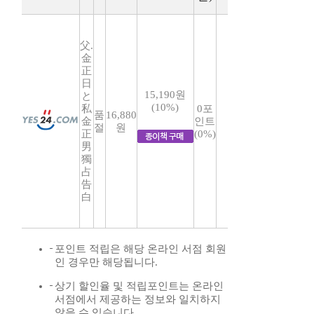
父.
金
正
日
15,190원
と
(10%)
私
0포
품
16,880
金
인트
절
원
正
(0%)
男
獨
占
告
白
포인트 적립은 해당 온라인 서점 회원
인 경우만 해당됩니다.
상기 할인율 및 적립포인트는 온라인
서점에서 제공하는 정보와 일치하지
않을 수 있습니다.