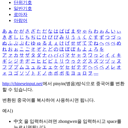
단위기호
일반기호
로마자
아랍어
あ
ぁ
か
が
さ
ざ
た
だ
な
は
ば
ぱ
ま
や
ゃ
ら
わ
ゎ
ん
い
ぃ
き
ぎ
し
じ
ち
ぢ
に
ひ
び
ぴ
み
り
う
ぅ
く
ぐ
す
ず
つ
づ
っ
ぬ
ふ
ぶ
ぷ
む
ゆ
ゅ
る
え
ぇ
け
げ
せ
ぜ
て
で
ね
へ
べ
ぺ
め
れ
お
ぉ
こ
ご
そ
ぞ
と
ど
の
ほ
ぼ
ぽ
も
よ
ょ
ろ
を
ア
ァ
カ
サ
ザ
タ
ダ
ナ
ハ
バ
パ
マ
ヤ
ャ
ラ
ワ
ヮ
ン
イ
ィ
キ
ギ
シ
ジ
チ
ヂ
ニ
ヒ
ビ
ピ
ミ
リ
ウ
ゥ
ク
グ
ス
ズ
ツ
ヅ
ッ
ヌ
フ
ブ
プ
ム
ユ
ュ
ル
エ
ェ
ケ
ゲ
セ
ゼ
テ
デ
ヘ
ベ
ペ
メ
レ
オ
ォ
コ
ゴ
ソ
ゾ
ト
ド
ノ
ホ
ボ
ポ
モ
ヨ
ョ
ロ
ヲ
―
http://chineseinput.net/
에서 pinyin(병음)방식으로 중국어를 변환
할 수 있습니다.
변환된 중국어를 복사하여 사용하시면 됩니다.
예시)
中文 을 입력하시려면
zhongwen
을 입력하시고 space를
누르시면됩니다.