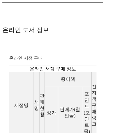
온라인 도서 정보
온라인 서점 구매
온라인 서점 구매 정보
종이책
전
자
포
판
책
인
서
매
서점명
구
트
명
현
판매가(할
매
정가
(포
황
인율)
링
인
크
트
몰)