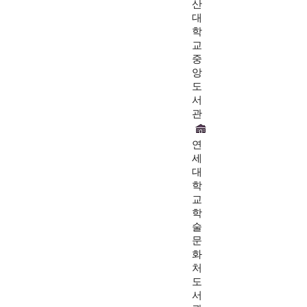
산
대
학
교
중
앙
도
서
관
연
세
대
학
교
학
술
문
화
처
도
서