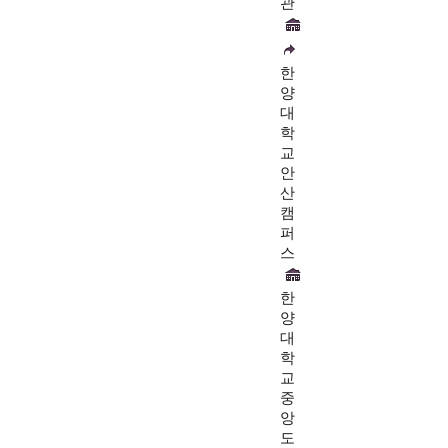
관
한
양
대
학
교
안
산
캠
퍼
스
한
양
대
학
교
중
앙
도