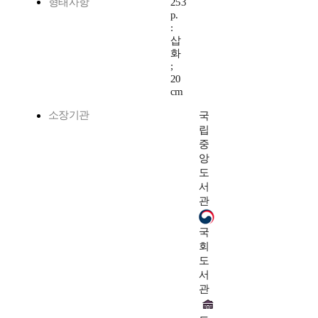
형태사항
253
p.
:
삽
화
;
20
cm
소장기관
국
립
중
앙
도
서
관
국
회
도
서
관