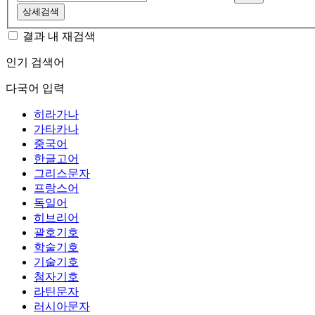
상세검색
결과 내 재검색
인기 검색어
다국어 입력
히라가나
가타카나
중국어
한글고어
그리스문자
프랑스어
독일어
히브리어
괄호기호
학술기호
기술기호
첨자기호
라틴문자
러시아문자