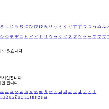
ぎ
し
じ
ち
ぢ
に
ひ
び
ぴ
み
り
う
ぅ
く
ぐ
す
ず
つ
づ
っ
ぬ
ふ
シ
ジ
チ
ヂ
ニ
ヒ
ビ
ピ
ミ
リ
ウ
ゥ
ク
グ
ス
ズ
ツ
ヅ
ッ
ヌ
フ
ブ
할 수 있습니다.
누르시면됩니다.
시면 됩니다.
ㅻ
ㅼ
ㅽ
ㅾ
ㅿ
ㆀ
ㆁ
ㆂ
ㆃ
ㆄ
ㆅ
ㆆ
ㆇ
ㆈ
ㆉ
ㆊ
ㆋ
ㆌ
ㆍ
ㆎ
θ
ι
κ
λ
μ
ν
ξ
ο
π
ρ
σ
τ
υ
φ
χ
ψ
ω