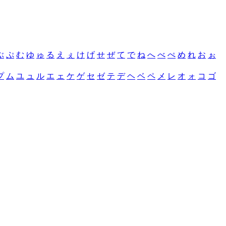
ぶ
ぷ
む
ゆ
ゅ
る
え
ぇ
け
げ
せ
ぜ
て
で
ね
へ
べ
ぺ
め
れ
お
ぉ
プ
ム
ユ
ュ
ル
エ
ェ
ケ
ゲ
セ
ゼ
テ
デ
ヘ
ベ
ペ
メ
レ
オ
ォ
コ
ゴ