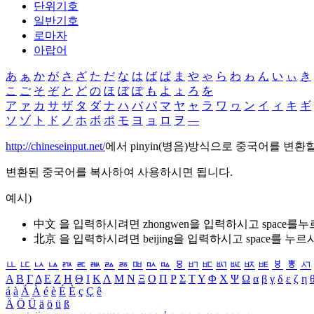
단위기호
일반기호
로마자
아랍어
あ
ぁ
か
が
さ
ざ
た
だ
な
は
ば
ぱ
ま
や
ゃ
ら
わ
ゎ
ん
い
ぃ
き
こ
ご
そ
ぞ
と
ど
の
ほ
ぼ
ぽ
も
よ
ょ
ろ
を
ア
ァ
カ
サ
ザ
タ
ダ
ナ
ハ
バ
パ
マ
ヤ
ャ
ラ
ワ
ヮ
ン
イ
ィ
キ
ギ
ソ
ゾ
ト
ド
ノ
ホ
ボ
ポ
モ
ヨ
ョ
ロ
ヲ
―
http://chineseinput.net/
에서 pinyin(병음)방식으로 중국어를 변환
변환된 중국어를 복사하여 사용하시면 됩니다.
예시)
中文 을 입력하시려면
zhongwen
을 입력하시고 space를
北京 을 입력하시려면
beijing
을 입력하시고 space를 누르
ㅥ
ㅦ
ㅧ
ㅨ
ㅩ
ㅪ
ㅫ
ㅬ
ㅭ
ㅮ
ㅯ
ㅰ
ㅱ
ㅲ
ㅳ
ㅴ
ㅵ
ㅶ
ㅷ
ㅸ
ㅹ
ㅺ
Α
Β
Γ
Δ
Ε
Ζ
Η
Θ
Ι
Κ
Λ
Μ
Ν
Ξ
Ο
Π
Ρ
Σ
Τ
Υ
Φ
Χ
Ψ
Ω
α
β
γ
δ
ε
ζ
η
á
à
Á
À
é
è
É
È
ç
Ç
ê
Ä
Ö
Ü
ä
ö
ü
ß