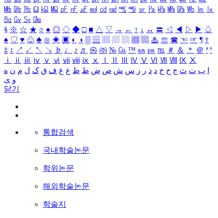
㎒
㎓
㎔
Ω
㏀
㏁
㎊
㎋
㎌
㏖
㏅
㎭
㎮
㎯
㏛
㎩
㎪
㎫
㎬
㏝
㏐
㏓
㏃
㏉
㏜
㏆
§
※
☆
★
○
●
◎
◇
◆
□
■
△
▽
→
←
↑
↓
↔
〓
◁
◀
▷
▶
♤
♠
♡
♥
♧
♣
⊙
◈
▣
◐
◑
▒
▤
▥
▨
▧
▦
▩
♨
☏
☎
☜
☞
¶
†
‡
↕
↗
↙
↖
↘
♭
♩
♪
♬
㉿
㈜
№
㏇
™
㏂
㏘
℡
＃
＆
＊
＠
ª
º
ⅰ
ⅱ
ⅲ
ⅳ
ⅴ
ⅵ
ⅶ
ⅷ
ⅸ
ⅹ
Ⅰ
Ⅱ
Ⅲ
Ⅳ
Ⅴ
Ⅵ
Ⅶ
Ⅷ
Ⅸ
Ⅹ
ا
ب
ت
ث
ج
ح
خ
د
ذ
ر
ز
س
ش
ص
ض
ط
ظ
ع
غ
ف
ق
ک
ل
م
ن
ه
و
ی
닫기
통합검색
국내학술논문
학위논문
해외학술논문
학술지