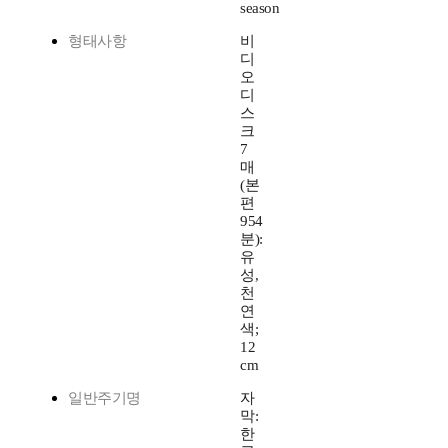
season
형태사항
비
디
오
디
스
크
7
매
(본
편
954
분):
유
성,
천
연
색;
12
cm
일반주기명
자
막:
한