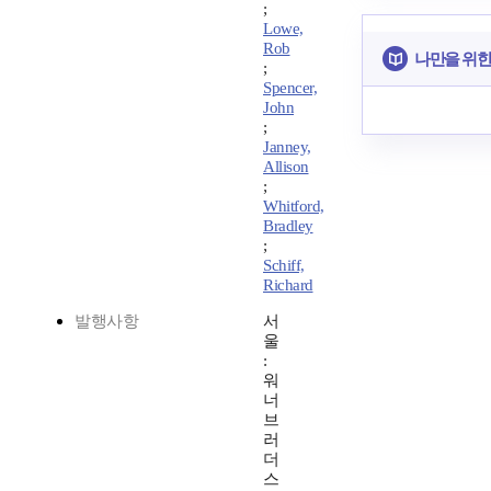
;
Lowe,
Rob
나만을 위한
;
Spencer,
John
;
Janney,
Allison
;
Whitford,
Bradley
;
Schiff,
Richard
발행사항
서
울
:
워
너
브
러
더
스