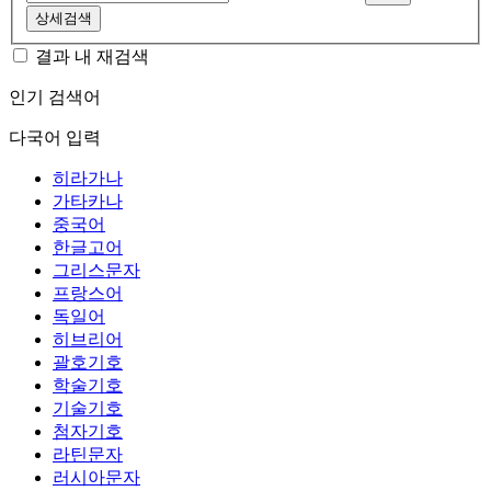
상세검색
결과 내 재검색
인기 검색어
다국어 입력
히라가나
가타카나
중국어
한글고어
그리스문자
프랑스어
독일어
히브리어
괄호기호
학술기호
기술기호
첨자기호
라틴문자
러시아문자