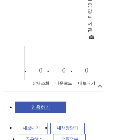
중
앙
도
서
관
0
0
0
상세조회
다운로드
내보내기
인용하기
내보내기
내책장담기
공유하기
오류접수