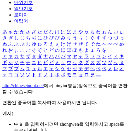
단위기호
일반기호
로마자
아랍어
あ
ぁ
か
が
さ
ざ
た
だ
な
は
ば
ぱ
ま
や
ゃ
ら
わ
ゎ
ん
い
ぃ
き
ぎ
し
じ
ち
ぢ
に
ひ
び
ぴ
み
り
う
ぅ
く
ぐ
す
ず
つ
づ
っ
ぬ
ふ
ぶ
ぷ
む
ゆ
ゅ
る
え
ぇ
け
げ
せ
ぜ
て
で
ね
へ
べ
ぺ
め
れ
お
ぉ
こ
ご
そ
ぞ
と
ど
の
ほ
ぼ
ぽ
も
よ
ょ
ろ
を
ア
ァ
カ
サ
ザ
タ
ダ
ナ
ハ
バ
パ
マ
ヤ
ャ
ラ
ワ
ヮ
ン
イ
ィ
キ
ギ
シ
ジ
チ
ヂ
ニ
ヒ
ビ
ピ
ミ
リ
ウ
ゥ
ク
グ
ス
ズ
ツ
ヅ
ッ
ヌ
フ
ブ
プ
ム
ユ
ュ
ル
エ
ェ
ケ
ゲ
セ
ゼ
テ
デ
ヘ
ベ
ペ
メ
レ
オ
ォ
コ
ゴ
ソ
ゾ
ト
ド
ノ
ホ
ボ
ポ
モ
ヨ
ョ
ロ
ヲ
―
http://chineseinput.net/
에서 pinyin(병음)방식으로 중국어를 변환
할 수 있습니다.
변환된 중국어를 복사하여 사용하시면 됩니다.
예시)
中文 을 입력하시려면
zhongwen
을 입력하시고 space를
누르시면됩니다.