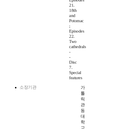
Episodes
21.
18th
and
Potomac
;
Episodes
22.
Two
cathedrals
-
-
Disc
7.
Special
features
소장기관
가
톨
릭
관
동
대
학
교