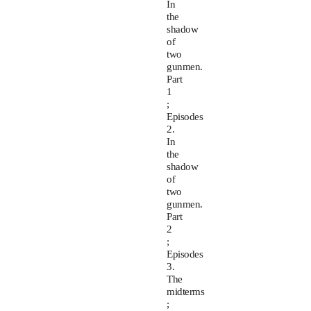
In
the
shadow
of
two
gunmen.
Part
1
;
Episodes
2.
In
the
shadow
of
two
gunmen.
Part
2
;
Episodes
3.
The
midterms
;