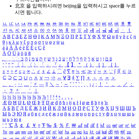
北京 을 입력하시려면
beijing
을 입력하시고 space를 누르
시면 됩니다.
ㅥ
ㅦ
ㅧ
ㅨ
ㅩ
ㅪ
ㅫ
ㅬ
ㅭ
ㅮ
ㅯ
ㅰ
ㅱ
ㅲ
ㅳ
ㅴ
ㅵ
ㅶ
ㅷ
ㅸ
ㅹ
ㅺ
ㅻ
ㅼ
ㅽ
ㅾ
ㅿ
ㆀ
ㆁ
ㆂ
ㆃ
ㆄ
ㆅ
ㆆ
ㆇ
ㆈ
ㆉ
ㆊ
ㆋ
ㆌ
ㆍ
ㆎ
Α
Β
Γ
Δ
Ε
Ζ
Η
Θ
Ι
Κ
Λ
Μ
Ν
Ξ
Ο
Π
Ρ
Σ
Τ
Υ
Φ
Χ
Ψ
Ω
α
β
γ
δ
ε
ζ
η
θ
ι
κ
λ
μ
ν
ξ
ο
π
ρ
σ
τ
υ
φ
χ
ψ
ω
á
à
Á
À
é
è
É
È
ç
Ç
ê
Ä
Ö
Ü
ä
ö
ü
ß
ְ
ֳ
ֲ
ֱ
ָ
ַ
ֵ
ֶ
ִ
ֹ
ּ
ֻ
ׂ
ׁ
ּ
ב
ה
נ
מ
צ
ת
ץ
ש
ד
ג
כ
ע
י
ח
ל
ך
ף
ק
ר
א
ט
ו
ן
ם
פ
‘
’
“
”
〔
〕
〈
〉
「
」
『
』
【
】
＂
（
）
［
］
｛
｝
±
×
÷
≠
≤
≥
∞
∴
♂
♀
∠
⊥
⌒
∂
∇
≡
≒
≪
≫
√
∽
∝
∵
∫
∬
∈
∋
⊆
⊇
⊂
⊃
∪
∩
∧
∨
￢
⇒
⇔
∀
∃
∮
∑
∏
＋
－
＜
＝
＞
、
。
·
‥
…
¨
〃
―
∥
＼
∼
´
～
ˇ
˘
˝
˚
˙
¸
˛
¡
¿
ː
！
＇
，
．
／
：
；
？
＾
＿
｀
｜
½
⅓
⅔
¼
¾
⅛
⅜
⅝
⅞
¹
²
³
⁴
ⁿ
₁
₂
₃
₄
Æ
Ð
Ħ
Ĳ
Ł
Ø
Œ
Þ
Ŧ
Ŋ
æ
đ
ð
ħ
ı
ĳ
ĸ
ŀ
ł
ø
œ
ß
þ
ŧ
ŋ
ŉ
А
Б
В
Г
Д
Е
Ё
Ж
З
И
Й
К
Л
М
Н
О
П
Р
С
Т
У
Ф
Х
Ц
Ч
Ш
Щ
Ъ
Ы
Ь
Э
Ю
Я
а
б
в
г
д
е
ё
ж
з
и
й
к
л
м
н
о
п
р
с
т
у
ф
х
ц
ч
ш
щ
ъ
ы
ь
э
ю
я
′
″
℃
Å
￠
￡
￥
¤
℉
‰
＄
％
Ｆ
￦
㎕
㎖
㎗
ℓ
㎘
㏄
㎣
㎤
㎥
㎦
㎙
㎚
㎛
㎜
㎝
㎞
㎟
㎠
㎡
㎢
㏊
㎍
㎎
㎏
㏏
㎈
㎉
㏈
㎧
㎨
㎰
㎱
㎲
㎳
㎴
㎵
㎶
㎷
㎸
㎹
㎀
㎁
㎂
㎃
㎄
㎺
㎻
㎽
㎾
㎿
㎐
㎑