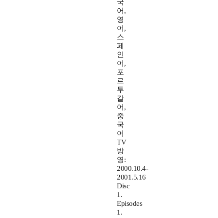
국
어,
영
어,
스
페
인
어,
포
르
투
갈
어,
중
국
어
TV
방
영:
2000.10.4-
2001.5.16
Disc
1.
Episodes
1.