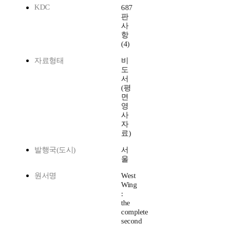
KDC
687
판
사
항
(4)
자료형태
비
도
서
(평
면
영
사
자
료)
발행국(도시)
서
울
원서명
West
Wing
:
the
complete
second