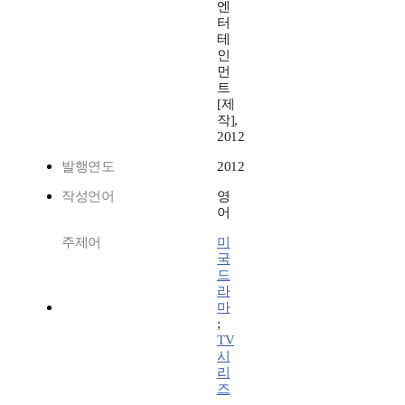
엔
터
테
인
먼
트
[제
작],
2012
발행연도
2012
작성언어
영
어
주제어
미
국
드
라
마
;
TV
시
리
즈