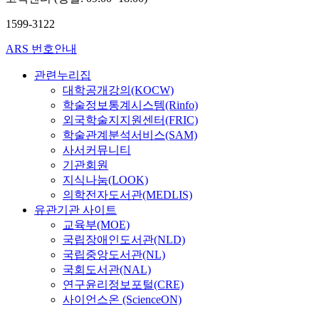
1599-3122
ARS 번호안내
관련누리집
대학공개강의(KOCW)
학술정보통계시스템(Rinfo)
외국학술지지원센터(FRIC)
학술관계분석서비스(SAM)
사서커뮤니티
기관회원
지식나눔(LOOK)
의학전자도서관(MEDLIS)
유관기관 사이트
교육부(MOE)
국립장애인도서관(NLD)
국립중앙도서관(NL)
국회도서관(NAL)
연구윤리정보포털(CRE)
사이언스온 (ScienceON)