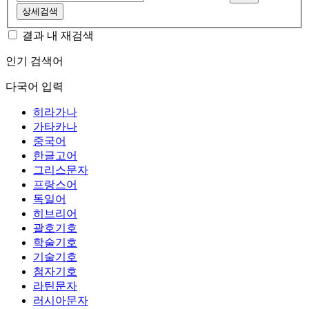
상세검색
결과 내 재검색
인기 검색어
다국어 입력
히라가나
가타카나
중국어
한글고어
그리스문자
프랑스어
독일어
히브리어
괄호기호
학술기호
기술기호
첨자기호
라틴문자
러시아문자