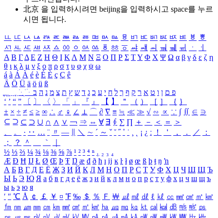
北京 을 입력하시려면
beijing
을 입력하시고 space를 누르
시면 됩니다.
ㅥ
ㅦ
ㅧ
ㅨ
ㅩ
ㅪ
ㅫ
ㅬ
ㅭ
ㅮ
ㅯ
ㅰ
ㅱ
ㅲ
ㅳ
ㅴ
ㅵ
ㅶ
ㅷ
ㅸ
ㅹ
ㅺ
ㅻ
ㅼ
ㅽ
ㅾ
ㅿ
ㆀ
ㆁ
ㆂ
ㆃ
ㆄ
ㆅ
ㆆ
ㆇ
ㆈ
ㆉ
ㆊ
ㆋ
ㆌ
ㆍ
ㆎ
Α
Β
Γ
Δ
Ε
Ζ
Η
Θ
Ι
Κ
Λ
Μ
Ν
Ξ
Ο
Π
Ρ
Σ
Τ
Υ
Φ
Χ
Ψ
Ω
α
β
γ
δ
ε
ζ
η
θ
ι
κ
λ
μ
ν
ξ
ο
π
ρ
σ
τ
υ
φ
χ
ψ
ω
á
à
Á
À
é
è
É
È
ç
Ç
ê
Ä
Ö
Ü
ä
ö
ü
ß
ְ
ֳ
ֲ
ֱ
ָ
ַ
ֵ
ֶ
ִ
ֹ
ּ
ֻ
ׂ
ׁ
ּ
ב
ה
נ
מ
צ
ת
ץ
ש
ד
ג
כ
ע
י
ח
ל
ך
ף
ק
ר
א
ט
ו
ן
ם
פ
‘
’
“
”
〔
〕
〈
〉
「
」
『
』
【
】
＂
（
）
［
］
｛
｝
±
×
÷
≠
≤
≥
∞
∴
♂
♀
∠
⊥
⌒
∂
∇
≡
≒
≪
≫
√
∽
∝
∵
∫
∬
∈
∋
⊆
⊇
⊂
⊃
∪
∩
∧
∨
￢
⇒
⇔
∀
∃
∮
∑
∏
＋
－
＜
＝
＞
、
。
·
‥
…
¨
〃
―
∥
＼
∼
´
～
ˇ
˘
˝
˚
˙
¸
˛
¡
¿
ː
！
＇
，
．
／
：
；
？
＾
＿
｀
｜
½
⅓
⅔
¼
¾
⅛
⅜
⅝
⅞
¹
²
³
⁴
ⁿ
₁
₂
₃
₄
Æ
Ð
Ħ
Ĳ
Ł
Ø
Œ
Þ
Ŧ
Ŋ
æ
đ
ð
ħ
ı
ĳ
ĸ
ŀ
ł
ø
œ
ß
þ
ŧ
ŋ
ŉ
А
Б
В
Г
Д
Е
Ё
Ж
З
И
Й
К
Л
М
Н
О
П
Р
С
Т
У
Ф
Х
Ц
Ч
Ш
Щ
Ъ
Ы
Ь
Э
Ю
Я
а
б
в
г
д
е
ё
ж
з
и
й
к
л
м
н
о
п
р
с
т
у
ф
х
ц
ч
ш
щ
ъ
ы
ь
э
ю
я
′
″
℃
Å
￠
￡
￥
¤
℉
‰
＄
％
Ｆ
￦
㎕
㎖
㎗
ℓ
㎘
㏄
㎣
㎤
㎥
㎦
㎙
㎚
㎛
㎜
㎝
㎞
㎟
㎠
㎡
㎢
㏊
㎍
㎎
㎏
㏏
㎈
㎉
㏈
㎧
㎨
㎰
㎱
㎲
㎳
㎴
㎵
㎶
㎷
㎸
㎹
㎀
㎁
㎂
㎃
㎄
㎺
㎻
㎽
㎾
㎿
㎐
㎑