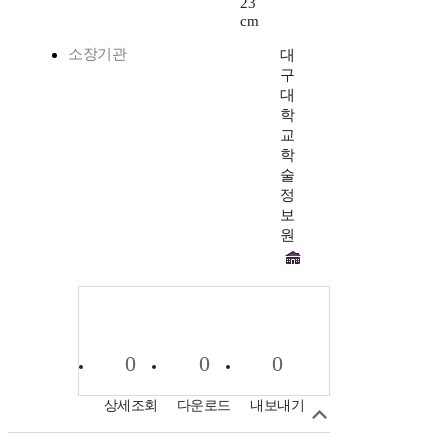
23
cm
소장기관
대
구
대
학
교
학
술
정
보
원
0
0
0
상세조회
다운로드
내보내기