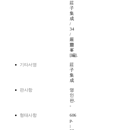
莊
子
集
成
/
34
/
嚴
靈
峯
[編].
기타서명
莊
子
集
成
판사항
영
인
판.
-
형태사항
606
p.
;