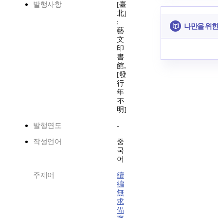
발행사항
[臺
北]
:
나만을 위한
藝
文
印
書
館,
[發
行
年
不
明]
발행연도
-
작성언어
중
국
어
주제어
續
編
無
求
備