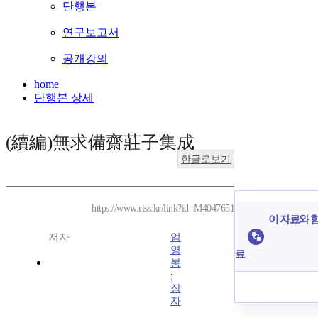
단행본
연구보고서
공개강의
home
단행본 상세
(續編)無求備齋莊子集成
한글로보기
https://www.riss.kr/link?id=M4047651
이 자료와 함
저자
엄
영
료
봉
;
장
자