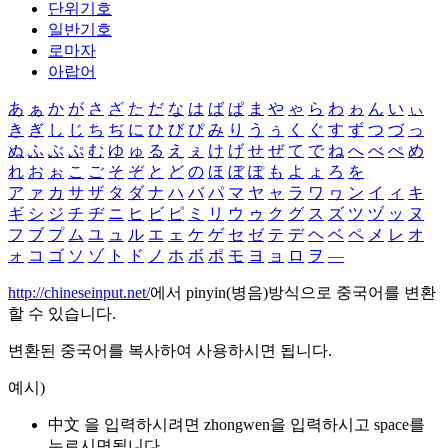
단위기호
일반기호
로마자
아랍어
あ
ぁ
か
が
さ
ざ
た
だ
な
は
ば
ぱ
ま
や
ゃ
ら
わ
ゎ
ん
い
ぃ
き
ぎ
し
じ
ち
ぢ
に
ひ
び
ぴ
み
り
う
ぅ
く
ぐ
す
ず
つ
づ
っ
ぬ
ふ
ぶ
ぷ
む
ゆ
ゅ
る
え
ぇ
け
げ
せ
ぜ
て
で
ね
へ
べ
ぺ
め
れ
お
ぉ
こ
ご
そ
ぞ
と
ど
の
ほ
ぼ
ぽ
も
よ
ょ
ろ
を
ア
ァ
カ
サ
ザ
タ
ダ
ナ
ハ
バ
パ
マ
ヤ
ャ
ラ
ワ
ヮ
ン
イ
ィ
キ
ギ
シ
ジ
チ
ヂ
ニ
ヒ
ビ
ピ
ミ
リ
ウ
ゥ
ク
グ
ス
ズ
ツ
ヅ
ッ
ヌ
フ
ブ
プ
ム
ユ
ュ
ル
エ
ェ
ケ
ゲ
セ
ゼ
テ
デ
ヘ
ベ
ペ
メ
レ
オ
ォ
コ
ゴ
ソ
ゾ
ト
ド
ノ
ホ
ボ
ポ
モ
ヨ
ョ
ロ
ヲ
―
http://chineseinput.net/
에서 pinyin(병음)방식으로 중국어를 변환
할 수 있습니다.
변환된 중국어를 복사하여 사용하시면 됩니다.
예시)
中文 을 입력하시려면
zhongwen
을 입력하시고 space를
누르시면됩니다.