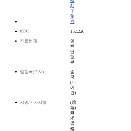
齋
莊
子
集
成
KDC
152.226
자료형태
일
반
단
행
본
발행국(도시)
중
국
(타
이
완)
서명/저자사항
(續
編)
無
求
備
齋