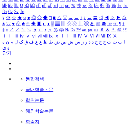
㎒
㎓
㎔
Ω
㏀
㏁
㎊
㎋
㎌
㏖
㏅
㎭
㎮
㎯
㏛
㎩
㎪
㎫
㎬
㏝
㏐
㏓
㏃
㏉
㏜
㏆
§
※
☆
★
○
●
◎
◇
◆
□
■
△
▽
→
←
↑
↓
↔
〓
◁
◀
▷
▶
♤
♠
♡
♥
♧
♣
⊙
◈
▣
◐
◑
▒
▤
▥
▨
▧
▦
▩
♨
☏
☎
☜
☞
¶
†
‡
↕
↗
↙
↖
↘
♭
♩
♪
♬
㉿
㈜
№
㏇
™
㏂
㏘
℡
＃
＆
＊
＠
ª
º
ⅰ
ⅱ
ⅲ
ⅳ
ⅴ
ⅵ
ⅶ
ⅷ
ⅸ
ⅹ
Ⅰ
Ⅱ
Ⅲ
Ⅳ
Ⅴ
Ⅵ
Ⅶ
Ⅷ
Ⅸ
Ⅹ
ا
ب
ت
ث
ج
ح
خ
د
ذ
ر
ز
س
ش
ص
ض
ط
ظ
ع
غ
ف
ق
ک
ل
م
ن
ه
و
ی
닫기
통합검색
국내학술논문
학위논문
해외학술논문
학술지