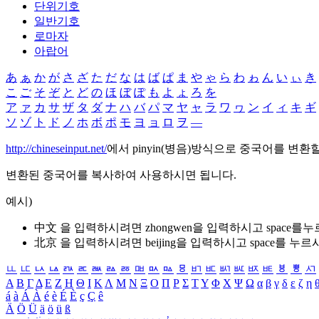
단위기호
일반기호
로마자
아랍어
あ
ぁ
か
が
さ
ざ
た
だ
な
は
ば
ぱ
ま
や
ゃ
ら
わ
ゎ
ん
い
ぃ
き
こ
ご
そ
ぞ
と
ど
の
ほ
ぼ
ぽ
も
よ
ょ
ろ
を
ア
ァ
カ
サ
ザ
タ
ダ
ナ
ハ
バ
パ
マ
ヤ
ャ
ラ
ワ
ヮ
ン
イ
ィ
キ
ギ
ソ
ゾ
ト
ド
ノ
ホ
ボ
ポ
モ
ヨ
ョ
ロ
ヲ
―
http://chineseinput.net/
에서 pinyin(병음)방식으로 중국어를 변환
변환된 중국어를 복사하여 사용하시면 됩니다.
예시)
中文 을 입력하시려면
zhongwen
을 입력하시고 space를
北京 을 입력하시려면
beijing
을 입력하시고 space를 누르
ㅥ
ㅦ
ㅧ
ㅨ
ㅩ
ㅪ
ㅫ
ㅬ
ㅭ
ㅮ
ㅯ
ㅰ
ㅱ
ㅲ
ㅳ
ㅴ
ㅵ
ㅶ
ㅷ
ㅸ
ㅹ
ㅺ
Α
Β
Γ
Δ
Ε
Ζ
Η
Θ
Ι
Κ
Λ
Μ
Ν
Ξ
Ο
Π
Ρ
Σ
Τ
Υ
Φ
Χ
Ψ
Ω
α
β
γ
δ
ε
ζ
η
á
à
Á
À
é
è
É
È
ç
Ç
ê
Ä
Ö
Ü
ä
ö
ü
ß