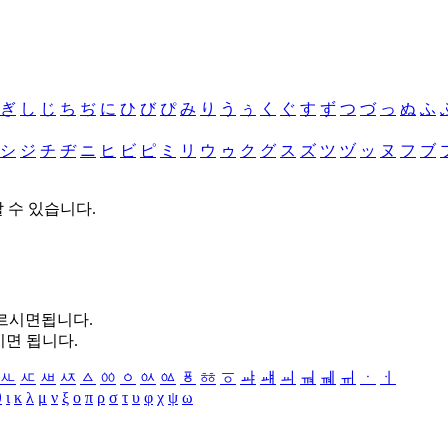
ぎ
し
じ
ち
ぢ
に
ひ
び
ぴ
み
り
う
ぅ
く
ぐ
す
ず
つ
づ
っ
ぬ
ふ
シ
ジ
チ
ヂ
ニ
ヒ
ビ
ピ
ミ
リ
ウ
ゥ
ク
グ
ス
ズ
ツ
ヅ
ッ
ヌ
フ
ブ
할 수 있습니다.
누르시면됩니다.
시면 됩니다.
ㅻ
ㅼ
ㅽ
ㅾ
ㅿ
ㆀ
ㆁ
ㆂ
ㆃ
ㆄ
ㆅ
ㆆ
ㆇ
ㆈ
ㆉ
ㆊ
ㆋ
ㆌ
ㆍ
ㆎ
θ
ι
κ
λ
μ
ν
ξ
ο
π
ρ
σ
τ
υ
φ
χ
ψ
ω