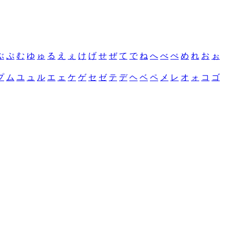
ぶ
ぷ
む
ゆ
ゅ
る
え
ぇ
け
げ
せ
ぜ
て
で
ね
へ
べ
ぺ
め
れ
お
ぉ
プ
ム
ユ
ュ
ル
エ
ェ
ケ
ゲ
セ
ゼ
テ
デ
ヘ
ベ
ペ
メ
レ
オ
ォ
コ
ゴ