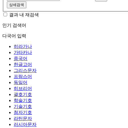
상세검색
결과 내 재검색
인기 검색어
다국어 입력
히라가나
가타카나
중국어
한글고어
그리스문자
프랑스어
독일어
히브리어
괄호기호
학술기호
기술기호
첨자기호
라틴문자
러시아문자