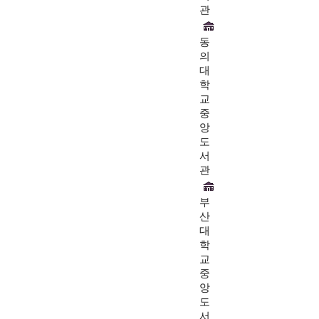
관
동
의
대
학
교
중
앙
도
서
관
부
산
대
학
교
중
앙
도
서