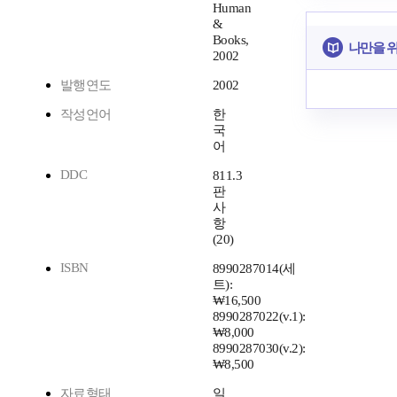
Human
&
Books,
나만을 
2002
발행연도
2002
작성언어
한
국
어
DDC
811.3
판
사
항
(20)
ISBN
8990287014(세
트):
₩16,500
8990287022(v.1):
₩8,000
8990287030(v.2):
₩8,500
자료형태
일