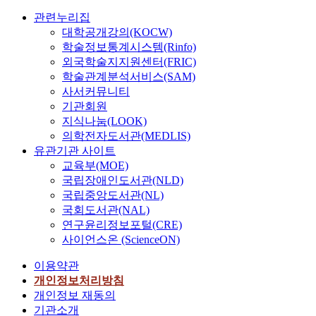
관련누리집
대학공개강의(KOCW)
학술정보통계시스템(Rinfo)
외국학술지지원센터(FRIC)
학술관계분석서비스(SAM)
사서커뮤니티
기관회원
지식나눔(LOOK)
의학전자도서관(MEDLIS)
유관기관 사이트
교육부(MOE)
국립장애인도서관(NLD)
국립중앙도서관(NL)
국회도서관(NAL)
연구윤리정보포털(CRE)
사이언스온 (ScienceON)
이용약관
개인정보처리방침
개인정보 재동의
기관소개