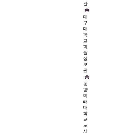
관
대
구
대
학
교
학
술
정
보
원
동
양
미
래
대
학
교
도
서