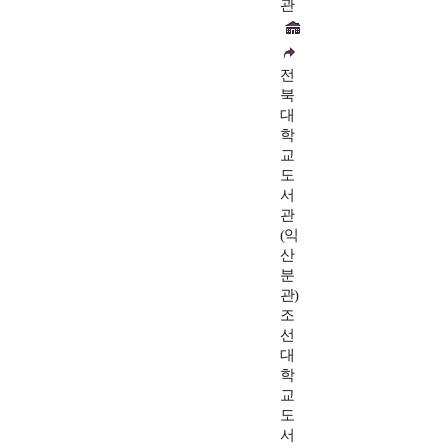
관
전
북
대
학
교
도
서
관
(익
산
분
관)
조
선
대
학
교
도
서