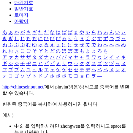
단위기호
일반기호
로마자
아랍어
あ
ぁ
か
が
さ
ざ
た
だ
な
は
ば
ぱ
ま
や
ゃ
ら
わ
ゎ
ん
い
ぃ
き
ぎ
し
じ
ち
ぢ
に
ひ
び
ぴ
み
り
う
ぅ
く
ぐ
す
ず
つ
づ
っ
ぬ
ふ
ぶ
ぷ
む
ゆ
ゅ
る
え
ぇ
け
げ
せ
ぜ
て
で
ね
へ
べ
ぺ
め
れ
お
ぉ
こ
ご
そ
ぞ
と
ど
の
ほ
ぼ
ぽ
も
よ
ょ
ろ
を
ア
ァ
カ
サ
ザ
タ
ダ
ナ
ハ
バ
パ
マ
ヤ
ャ
ラ
ワ
ヮ
ン
イ
ィ
キ
ギ
シ
ジ
チ
ヂ
ニ
ヒ
ビ
ピ
ミ
リ
ウ
ゥ
ク
グ
ス
ズ
ツ
ヅ
ッ
ヌ
フ
ブ
プ
ム
ユ
ュ
ル
エ
ェ
ケ
ゲ
セ
ゼ
テ
デ
ヘ
ベ
ペ
メ
レ
オ
ォ
コ
ゴ
ソ
ゾ
ト
ド
ノ
ホ
ボ
ポ
モ
ヨ
ョ
ロ
ヲ
―
http://chineseinput.net/
에서 pinyin(병음)방식으로 중국어를 변환
할 수 있습니다.
변환된 중국어를 복사하여 사용하시면 됩니다.
예시)
中文 을 입력하시려면
zhongwen
을 입력하시고 space를
누르시면됩니다.