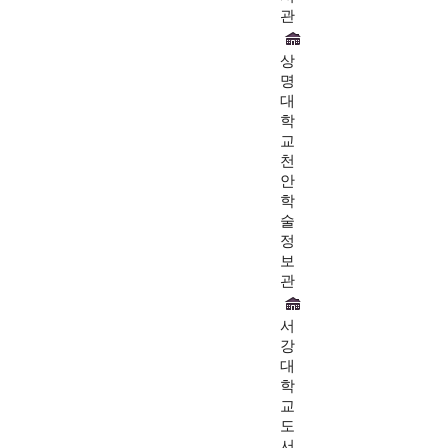
관
상
명
대
학
교
천
안
학
술
정
보
관
서
강
대
학
교
도
서