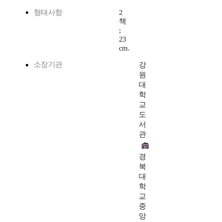
형태사항
2
책
;
23
cm.
소장기관
강
원
대
학
교
도
서
관
경
북
대
학
교
중
앙