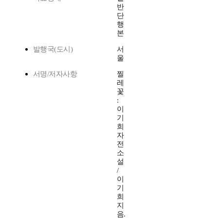
반
단
행
본
발행국(도시)
서
울
서명/저자사항
찔
레
꽃
:
이
기
희
자
전
소
설
/
이
기
희
지
음.