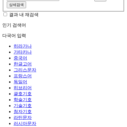
상세검색
결과 내 재검색
인기 검색어
다국어 입력
히라가나
가타카나
중국어
한글고어
그리스문자
프랑스어
독일어
히브리어
괄호기호
학술기호
기술기호
첨자기호
라틴문자
러시아문자