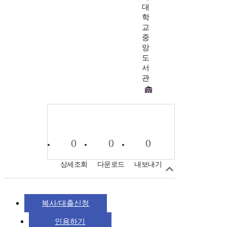
대
학
교
중
앙
도
서
관
0
0
0
상세조회
다운로드
내보내기
복사/대출신청
인용하기