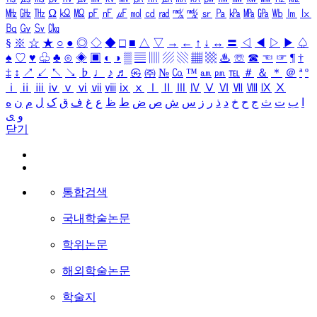
㎒
㎓
㎔
Ω
㏀
㏁
㎊
㎋
㎌
㏖
㏅
㎭
㎮
㎯
㏛
㎩
㎪
㎫
㎬
㏝
㏐
㏓
㏃
㏉
㏜
㏆
§
※
☆
★
○
●
◎
◇
◆
□
■
△
▽
→
←
↑
↓
↔
〓
◁
◀
▷
▶
♤
♠
♡
♥
♧
♣
⊙
◈
▣
◐
◑
▒
▤
▥
▨
▧
▦
▩
♨
☏
☎
☜
☞
¶
†
‡
↕
↗
↙
↖
↘
♭
♩
♪
♬
㉿
㈜
№
㏇
™
㏂
㏘
℡
＃
＆
＊
＠
ª
º
ⅰ
ⅱ
ⅲ
ⅳ
ⅴ
ⅵ
ⅶ
ⅷ
ⅸ
ⅹ
Ⅰ
Ⅱ
Ⅲ
Ⅳ
Ⅴ
Ⅵ
Ⅶ
Ⅷ
Ⅸ
Ⅹ
ا
ب
ت
ث
ج
ح
خ
د
ذ
ر
ز
س
ش
ص
ض
ط
ظ
ع
غ
ف
ق
ک
ل
م
ن
ه
و
ی
닫기
통합검색
국내학술논문
학위논문
해외학술논문
학술지