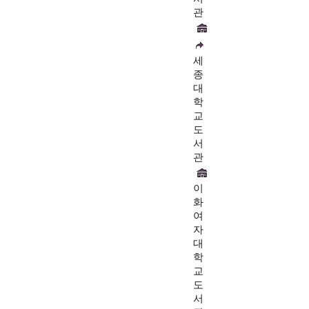
관
세
종
대
학
교
도
서
관
이
화
여
자
대
학
교
도
서