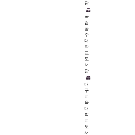
관
국
립
공
주
대
학
교
도
서
관
대
구
교
육
대
학
교
도
서