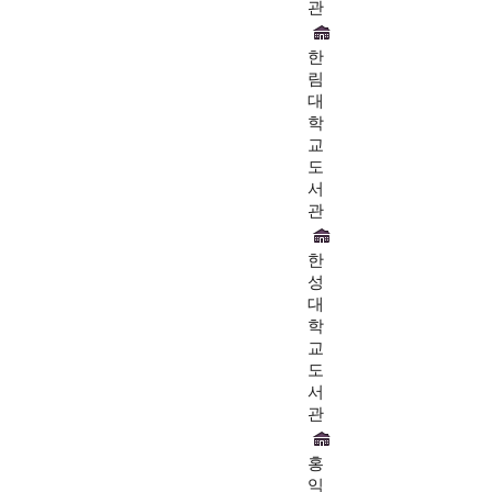
관
한
림
대
학
교
도
서
관
한
성
대
학
교
도
서
관
홍
익