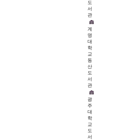
도
서
관
계
명
대
학
교
동
산
도
서
관
광
주
대
학
교
도
서