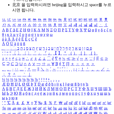
北京 을 입력하시려면
beijing
을 입력하시고 space를 누르
시면 됩니다.
ㅥ
ㅦ
ㅧ
ㅨ
ㅩ
ㅪ
ㅫ
ㅬ
ㅭ
ㅮ
ㅯ
ㅰ
ㅱ
ㅲ
ㅳ
ㅴ
ㅵ
ㅶ
ㅷ
ㅸ
ㅹ
ㅺ
ㅻ
ㅼ
ㅽ
ㅾ
ㅿ
ㆀ
ㆁ
ㆂ
ㆃ
ㆄ
ㆅ
ㆆ
ㆇ
ㆈ
ㆉ
ㆊ
ㆋ
ㆌ
ㆍ
ㆎ
Α
Β
Γ
Δ
Ε
Ζ
Η
Θ
Ι
Κ
Λ
Μ
Ν
Ξ
Ο
Π
Ρ
Σ
Τ
Υ
Φ
Χ
Ψ
Ω
α
β
γ
δ
ε
ζ
η
θ
ι
κ
λ
μ
ν
ξ
ο
π
ρ
σ
τ
υ
φ
χ
ψ
ω
á
à
Á
À
é
è
É
È
ç
Ç
ê
Ä
Ö
Ü
ä
ö
ü
ß
ְ
ֳ
ֲ
ֱ
ָ
ַ
ֵ
ֶ
ִ
ֹ
ּ
ֻ
ׂ
ׁ
ּ
ב
ה
נ
מ
צ
ת
ץ
ש
ד
ג
כ
ע
י
ח
ל
ך
ף
ק
ר
א
ט
ו
ן
ם
פ
‘
’
“
”
〔
〕
〈
〉
「
」
『
』
【
】
＂
（
）
［
］
｛
｝
±
×
÷
≠
≤
≥
∞
∴
♂
♀
∠
⊥
⌒
∂
∇
≡
≒
≪
≫
√
∽
∝
∵
∫
∬
∈
∋
⊆
⊇
⊂
⊃
∪
∩
∧
∨
￢
⇒
⇔
∀
∃
∮
∑
∏
＋
－
＜
＝
＞
、
。
·
‥
…
¨
〃
―
∥
＼
∼
´
～
ˇ
˘
˝
˚
˙
¸
˛
¡
¿
ː
！
＇
，
．
／
：
；
？
＾
＿
｀
｜
½
⅓
⅔
¼
¾
⅛
⅜
⅝
⅞
¹
²
³
⁴
ⁿ
₁
₂
₃
₄
Æ
Ð
Ħ
Ĳ
Ł
Ø
Œ
Þ
Ŧ
Ŋ
æ
đ
ð
ħ
ı
ĳ
ĸ
ŀ
ł
ø
œ
ß
þ
ŧ
ŋ
ŉ
А
Б
В
Г
Д
Е
Ё
Ж
З
И
Й
К
Л
М
Н
О
П
Р
С
Т
У
Ф
Х
Ц
Ч
Ш
Щ
Ъ
Ы
Ь
Э
Ю
Я
а
б
в
г
д
е
ё
ж
з
и
й
к
л
м
н
о
п
р
с
т
у
ф
х
ц
ч
ш
щ
ъ
ы
ь
э
ю
я
′
″
℃
Å
￠
￡
￥
¤
℉
‰
＄
％
Ｆ
￦
㎕
㎖
㎗
ℓ
㎘
㏄
㎣
㎤
㎥
㎦
㎙
㎚
㎛
㎜
㎝
㎞
㎟
㎠
㎡
㎢
㏊
㎍
㎎
㎏
㏏
㎈
㎉
㏈
㎧
㎨
㎰
㎱
㎲
㎳
㎴
㎵
㎶
㎷
㎸
㎹
㎀
㎁
㎂
㎃
㎄
㎺
㎻
㎽
㎾
㎿
㎐
㎑