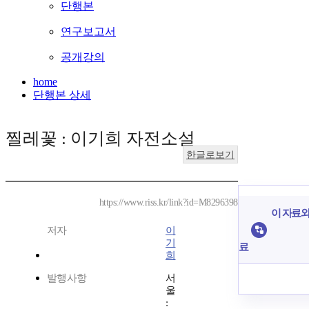
단행본
연구보고서
공개강의
home
단행본 상세
찔레꽃 : 이기희 자전소설
한글로보기
https://www.riss.kr/link?id=M8296398
이 자료와
저자
이
기
료
희
발행사항
서
울
: