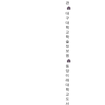
관
대
구
대
학
교
학
술
정
보
원
동
양
미
래
대
학
교
도
서