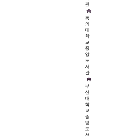
관
동
의
대
학
교
중
앙
도
서
관
부
산
대
학
교
중
앙
도
서