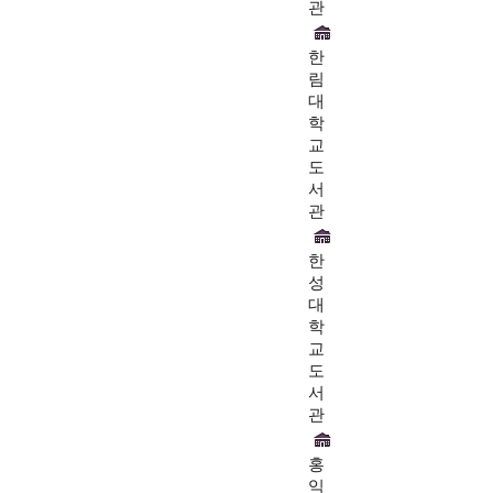
관
한
림
대
학
교
도
서
관
한
성
대
학
교
도
서
관
홍
익