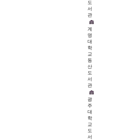
도
서
관
계
명
대
학
교
동
산
도
서
관
광
주
대
학
교
도
서