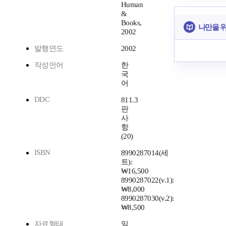
Human
&
Books,
나만을 
2002
발행연도
2002
작성언어
한
국
어
DDC
811.3
판
사
항
(20)
ISBN
8990287014(세
트):
₩16,500
8990287022(v.1):
₩8,000
8990287030(v.2):
₩8,500
자료형태
일