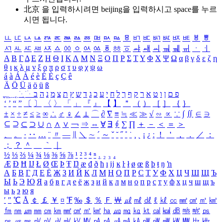
北京 을 입력하시려면
beijing
을 입력하시고 space를 누르
시면 됩니다.
ㅥ
ㅦ
ㅧ
ㅨ
ㅩ
ㅪ
ㅫ
ㅬ
ㅭ
ㅮ
ㅯ
ㅰ
ㅱ
ㅲ
ㅳ
ㅴ
ㅵ
ㅶ
ㅷ
ㅸ
ㅹ
ㅺ
ㅻ
ㅼ
ㅽ
ㅾ
ㅿ
ㆀ
ㆁ
ㆂ
ㆃ
ㆄ
ㆅ
ㆆ
ㆇ
ㆈ
ㆉ
ㆊ
ㆋ
ㆌ
ㆍ
ㆎ
Α
Β
Γ
Δ
Ε
Ζ
Η
Θ
Ι
Κ
Λ
Μ
Ν
Ξ
Ο
Π
Ρ
Σ
Τ
Υ
Φ
Χ
Ψ
Ω
α
β
γ
δ
ε
ζ
η
θ
ι
κ
λ
μ
ν
ξ
ο
π
ρ
σ
τ
υ
φ
χ
ψ
ω
á
à
Á
À
é
è
É
È
ç
Ç
ê
Ä
Ö
Ü
ä
ö
ü
ß
ְ
ֳ
ֲ
ֱ
ָ
ַ
ֵ
ֶ
ִ
ֹ
ּ
ֻ
ׂ
ׁ
ּ
ב
ה
נ
מ
צ
ת
ץ
ש
ד
ג
כ
ע
י
ח
ל
ך
ף
ק
ר
א
ט
ו
ן
ם
פ
‘
’
“
”
〔
〕
〈
〉
「
」
『
』
【
】
＂
（
）
［
］
｛
｝
±
×
÷
≠
≤
≥
∞
∴
♂
♀
∠
⊥
⌒
∂
∇
≡
≒
≪
≫
√
∽
∝
∵
∫
∬
∈
∋
⊆
⊇
⊂
⊃
∪
∩
∧
∨
￢
⇒
⇔
∀
∃
∮
∑
∏
＋
－
＜
＝
＞
、
。
·
‥
…
¨
〃
―
∥
＼
∼
´
～
ˇ
˘
˝
˚
˙
¸
˛
¡
¿
ː
！
＇
，
．
／
：
；
？
＾
＿
｀
｜
½
⅓
⅔
¼
¾
⅛
⅜
⅝
⅞
¹
²
³
⁴
ⁿ
₁
₂
₃
₄
Æ
Ð
Ħ
Ĳ
Ł
Ø
Œ
Þ
Ŧ
Ŋ
æ
đ
ð
ħ
ı
ĳ
ĸ
ŀ
ł
ø
œ
ß
þ
ŧ
ŋ
ŉ
А
Б
В
Г
Д
Е
Ё
Ж
З
И
Й
К
Л
М
Н
О
П
Р
С
Т
У
Ф
Х
Ц
Ч
Ш
Щ
Ъ
Ы
Ь
Э
Ю
Я
а
б
в
г
д
е
ё
ж
з
и
й
к
л
м
н
о
п
р
с
т
у
ф
х
ц
ч
ш
щ
ъ
ы
ь
э
ю
я
′
″
℃
Å
￠
￡
￥
¤
℉
‰
＄
％
Ｆ
￦
㎕
㎖
㎗
ℓ
㎘
㏄
㎣
㎤
㎥
㎦
㎙
㎚
㎛
㎜
㎝
㎞
㎟
㎠
㎡
㎢
㏊
㎍
㎎
㎏
㏏
㎈
㎉
㏈
㎧
㎨
㎰
㎱
㎲
㎳
㎴
㎵
㎶
㎷
㎸
㎹
㎀
㎁
㎂
㎃
㎄
㎺
㎻
㎽
㎾
㎿
㎐
㎑