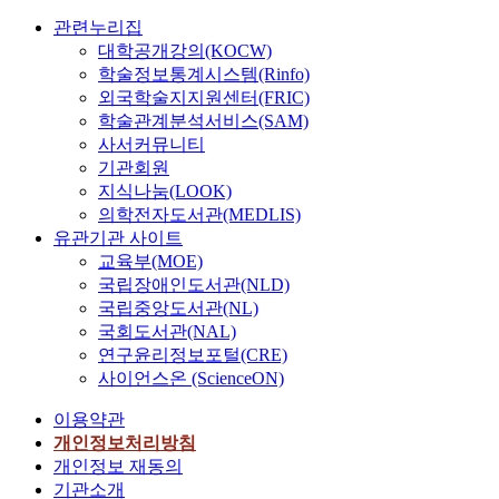
관련누리집
대학공개강의(KOCW)
학술정보통계시스템(Rinfo)
외국학술지지원센터(FRIC)
학술관계분석서비스(SAM)
사서커뮤니티
기관회원
지식나눔(LOOK)
의학전자도서관(MEDLIS)
유관기관 사이트
교육부(MOE)
국립장애인도서관(NLD)
국립중앙도서관(NL)
국회도서관(NAL)
연구윤리정보포털(CRE)
사이언스온 (ScienceON)
이용약관
개인정보처리방침
개인정보 재동의
기관소개