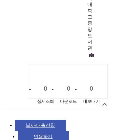
대
학
교
중
앙
도
서
관
0
0
0
상세조회
다운로드
내보내기
복사/대출신청
인용하기