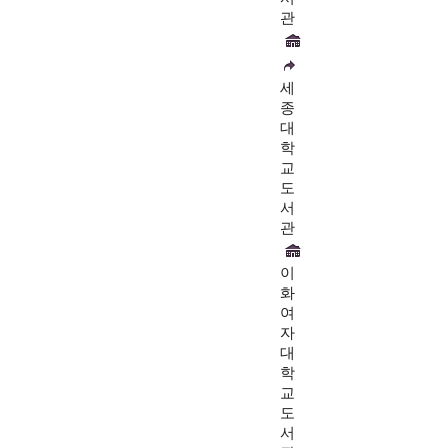
관
세
종
대
학
교
도
서
관
이
화
여
자
대
학
교
도
서