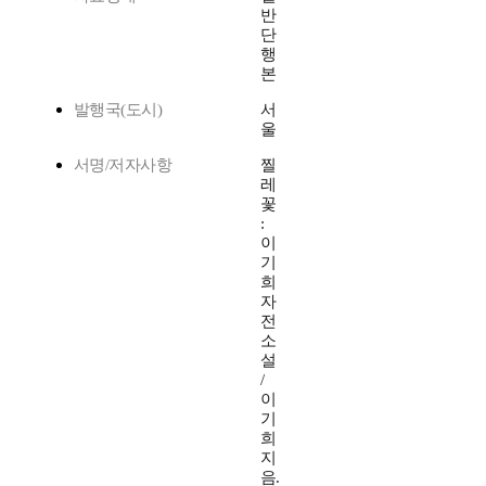
반
단
행
본
발행국(도시)
서
울
서명/저자사항
찔
레
꽃
:
이
기
희
자
전
소
설
/
이
기
희
지
음.