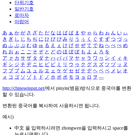
단위기호
일반기호
로마자
아랍어
あ
ぁ
か
が
さ
ざ
た
だ
な
は
ば
ぱ
ま
や
ゃ
ら
わ
ゎ
ん
い
ぃ
き
ぎ
し
じ
ち
ぢ
に
ひ
び
ぴ
み
り
う
ぅ
く
ぐ
す
ず
つ
づ
っ
ぬ
ふ
ぶ
ぷ
む
ゆ
ゅ
る
え
ぇ
け
げ
せ
ぜ
て
で
ね
へ
べ
ぺ
め
れ
お
ぉ
こ
ご
そ
ぞ
と
ど
の
ほ
ぼ
ぽ
も
よ
ょ
ろ
を
ア
ァ
カ
サ
ザ
タ
ダ
ナ
ハ
バ
パ
マ
ヤ
ャ
ラ
ワ
ヮ
ン
イ
ィ
キ
ギ
シ
ジ
チ
ヂ
ニ
ヒ
ビ
ピ
ミ
リ
ウ
ゥ
ク
グ
ス
ズ
ツ
ヅ
ッ
ヌ
フ
ブ
プ
ム
ユ
ュ
ル
エ
ェ
ケ
ゲ
セ
ゼ
テ
デ
ヘ
ベ
ペ
メ
レ
オ
ォ
コ
ゴ
ソ
ゾ
ト
ド
ノ
ホ
ボ
ポ
モ
ヨ
ョ
ロ
ヲ
―
http://chineseinput.net/
에서 pinyin(병음)방식으로 중국어를 변환
할 수 있습니다.
변환된 중국어를 복사하여 사용하시면 됩니다.
예시)
中文 을 입력하시려면
zhongwen
을 입력하시고 space를
누르시면됩니다.