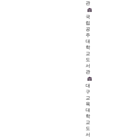
관
국
립
공
주
대
학
교
도
서
관
대
구
교
육
대
학
교
도
서