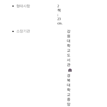
형태사항
2
책
;
23
cm.
소장기관
강
원
대
학
교
도
서
관
경
북
대
학
교
중
앙