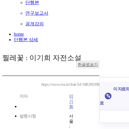
단행본
연구보고서
공개강의
home
단행본 상세
찔레꽃 : 이기희 자전소설
한글로보기
https://www.riss.kr/link?id=M8296398
이 자료와
저자
이
기
료
희
발행사항
서
울
: