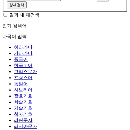
상세검색
결과 내 재검색
인기 검색어
다국어 입력
히라가나
가타카나
중국어
한글고어
그리스문자
프랑스어
독일어
히브리어
괄호기호
학술기호
기술기호
첨자기호
라틴문자
러시아문자