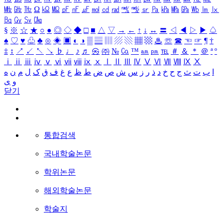
㎒
㎓
㎔
Ω
㏀
㏁
㎊
㎋
㎌
㏖
㏅
㎭
㎮
㎯
㏛
㎩
㎪
㎫
㎬
㏝
㏐
㏓
㏃
㏉
㏜
㏆
§
※
☆
★
○
●
◎
◇
◆
□
■
△
▽
→
←
↑
↓
↔
〓
◁
◀
▷
▶
♤
♠
♡
♥
♧
♣
⊙
◈
▣
◐
◑
▒
▤
▥
▨
▧
▦
▩
♨
☏
☎
☜
☞
¶
†
‡
↕
↗
↙
↖
↘
♭
♩
♪
♬
㉿
㈜
№
㏇
™
㏂
㏘
℡
＃
＆
＊
＠
ª
º
ⅰ
ⅱ
ⅲ
ⅳ
ⅴ
ⅵ
ⅶ
ⅷ
ⅸ
ⅹ
Ⅰ
Ⅱ
Ⅲ
Ⅳ
Ⅴ
Ⅵ
Ⅶ
Ⅷ
Ⅸ
Ⅹ
ا
ب
ت
ث
ج
ح
خ
د
ذ
ر
ز
س
ش
ص
ض
ط
ظ
ع
غ
ف
ق
ک
ل
م
ن
ه
و
ی
닫기
통합검색
국내학술논문
학위논문
해외학술논문
학술지