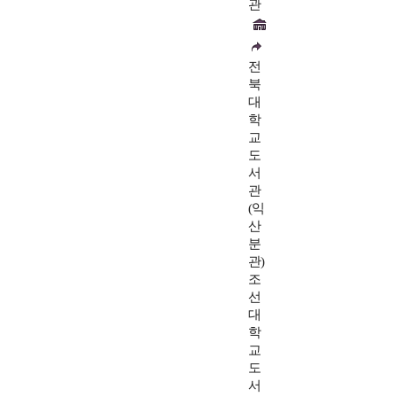
관
전
북
대
학
교
도
서
관
(익
산
분
관)
조
선
대
학
교
도
서