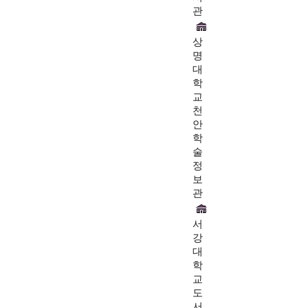
관
상
명
대
학
교
천
안
학
술
정
보
관
서
강
대
학
교
도
서