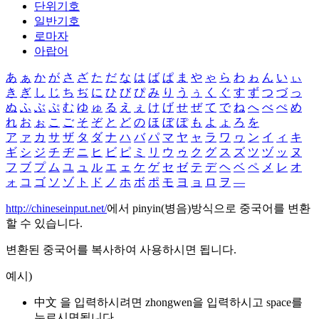
단위기호
일반기호
로마자
아랍어
あ
ぁ
か
が
さ
ざ
た
だ
な
は
ば
ぱ
ま
や
ゃ
ら
わ
ゎ
ん
い
ぃ
き
ぎ
し
じ
ち
ぢ
に
ひ
び
ぴ
み
り
う
ぅ
く
ぐ
す
ず
つ
づ
っ
ぬ
ふ
ぶ
ぷ
む
ゆ
ゅ
る
え
ぇ
け
げ
せ
ぜ
て
で
ね
へ
べ
ぺ
め
れ
お
ぉ
こ
ご
そ
ぞ
と
ど
の
ほ
ぼ
ぽ
も
よ
ょ
ろ
を
ア
ァ
カ
サ
ザ
タ
ダ
ナ
ハ
バ
パ
マ
ヤ
ャ
ラ
ワ
ヮ
ン
イ
ィ
キ
ギ
シ
ジ
チ
ヂ
ニ
ヒ
ビ
ピ
ミ
リ
ウ
ゥ
ク
グ
ス
ズ
ツ
ヅ
ッ
ヌ
フ
ブ
プ
ム
ユ
ュ
ル
エ
ェ
ケ
ゲ
セ
ゼ
テ
デ
ヘ
ベ
ペ
メ
レ
オ
ォ
コ
ゴ
ソ
ゾ
ト
ド
ノ
ホ
ボ
ポ
モ
ヨ
ョ
ロ
ヲ
―
http://chineseinput.net/
에서 pinyin(병음)방식으로 중국어를 변환
할 수 있습니다.
변환된 중국어를 복사하여 사용하시면 됩니다.
예시)
中文 을 입력하시려면
zhongwen
을 입력하시고 space를
누르시면됩니다.