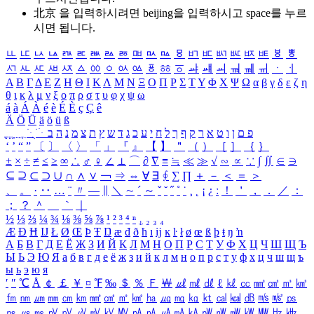
北京 을 입력하시려면
beijing
을 입력하시고 space를 누르
시면 됩니다.
ㅥ
ㅦ
ㅧ
ㅨ
ㅩ
ㅪ
ㅫ
ㅬ
ㅭ
ㅮ
ㅯ
ㅰ
ㅱ
ㅲ
ㅳ
ㅴ
ㅵ
ㅶ
ㅷ
ㅸ
ㅹ
ㅺ
ㅻ
ㅼ
ㅽ
ㅾ
ㅿ
ㆀ
ㆁ
ㆂ
ㆃ
ㆄ
ㆅ
ㆆ
ㆇ
ㆈ
ㆉ
ㆊ
ㆋ
ㆌ
ㆍ
ㆎ
Α
Β
Γ
Δ
Ε
Ζ
Η
Θ
Ι
Κ
Λ
Μ
Ν
Ξ
Ο
Π
Ρ
Σ
Τ
Υ
Φ
Χ
Ψ
Ω
α
β
γ
δ
ε
ζ
η
θ
ι
κ
λ
μ
ν
ξ
ο
π
ρ
σ
τ
υ
φ
χ
ψ
ω
á
à
Á
À
é
è
É
È
ç
Ç
ê
Ä
Ö
Ü
ä
ö
ü
ß
ְ
ֳ
ֲ
ֱ
ָ
ַ
ֵ
ֶ
ִ
ֹ
ּ
ֻ
ׂ
ׁ
ּ
ב
ה
נ
מ
צ
ת
ץ
ש
ד
ג
כ
ע
י
ח
ל
ך
ף
ק
ר
א
ט
ו
ן
ם
פ
‘
’
“
”
〔
〕
〈
〉
「
」
『
』
【
】
＂
（
）
［
］
｛
｝
±
×
÷
≠
≤
≥
∞
∴
♂
♀
∠
⊥
⌒
∂
∇
≡
≒
≪
≫
√
∽
∝
∵
∫
∬
∈
∋
⊆
⊇
⊂
⊃
∪
∩
∧
∨
￢
⇒
⇔
∀
∃
∮
∑
∏
＋
－
＜
＝
＞
、
。
·
‥
…
¨
〃
―
∥
＼
∼
´
～
ˇ
˘
˝
˚
˙
¸
˛
¡
¿
ː
！
＇
，
．
／
：
；
？
＾
＿
｀
｜
½
⅓
⅔
¼
¾
⅛
⅜
⅝
⅞
¹
²
³
⁴
ⁿ
₁
₂
₃
₄
Æ
Ð
Ħ
Ĳ
Ł
Ø
Œ
Þ
Ŧ
Ŋ
æ
đ
ð
ħ
ı
ĳ
ĸ
ŀ
ł
ø
œ
ß
þ
ŧ
ŋ
ŉ
А
Б
В
Г
Д
Е
Ё
Ж
З
И
Й
К
Л
М
Н
О
П
Р
С
Т
У
Ф
Х
Ц
Ч
Ш
Щ
Ъ
Ы
Ь
Э
Ю
Я
а
б
в
г
д
е
ё
ж
з
и
й
к
л
м
н
о
п
р
с
т
у
ф
х
ц
ч
ш
щ
ъ
ы
ь
э
ю
я
′
″
℃
Å
￠
￡
￥
¤
℉
‰
＄
％
Ｆ
￦
㎕
㎖
㎗
ℓ
㎘
㏄
㎣
㎤
㎥
㎦
㎙
㎚
㎛
㎜
㎝
㎞
㎟
㎠
㎡
㎢
㏊
㎍
㎎
㎏
㏏
㎈
㎉
㏈
㎧
㎨
㎰
㎱
㎲
㎳
㎴
㎵
㎶
㎷
㎸
㎹
㎀
㎁
㎂
㎃
㎄
㎺
㎻
㎽
㎾
㎿
㎐
㎑