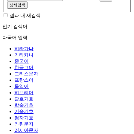
상세검색
결과 내 재검색
인기 검색어
다국어 입력
히라가나
가타카나
중국어
한글고어
그리스문자
프랑스어
독일어
히브리어
괄호기호
학술기호
기술기호
첨자기호
라틴문자
러시아문자