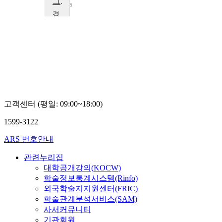
그리스로마신화의이해
Xuexia
Sun
경
상
국
립
대
학
교
김
겸
섭
고객센터 (평일: 09:00~18:00)
1599-3122
ARS 번호안내
관련누리집
대학공개강의(KOCW)
학술정보통계시스템(Rinfo)
외국학술지지원센터(FRIC)
학술관계분석서비스(SAM)
사서커뮤니티
기관회원