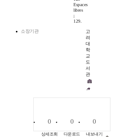
Espaces
libres
;
129.
소장기관
고
려
대
학
교
도
서
관
0
0
0
상세조회
다운로드
내보내기