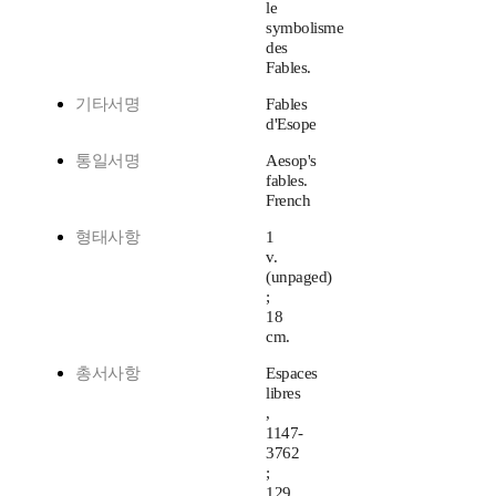
le
symbolisme
des
Fables.
기타서명
Fables
d'Esope
통일서명
Aesop's
fables.
French
형태사항
1
v.
(unpaged)
;
18
cm.
총서사항
Espaces
libres
,
1147-
3762
;
129