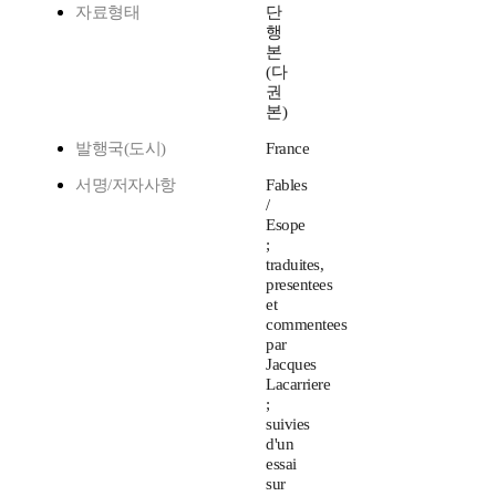
자료형태
단
행
본
(다
권
본)
발행국(도시)
France
서명/저자사항
Fables
/
Esope
;
traduites,
presentees
et
commentees
par
Jacques
Lacarriere
;
suivies
d'un
essai
sur