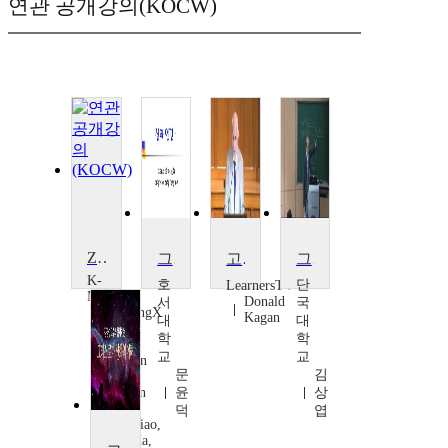
연관 공개강의(KOCW)
Zhuangzi's Fables and Their Wisdom
그리스 로마 신화
고대 그리스 역사의 소개
그리스 로마 신화
K-
호
단
LearnersTV
MOOC
Donald
서
국
XuetangX
Kagan
대
대
Pingdi
학
학
Zhou,
교
교
Yanyan
문
김
Chen,
Xichun
윤
상
Ruan,
덕
엽
Hui Xiao,
Belinda,