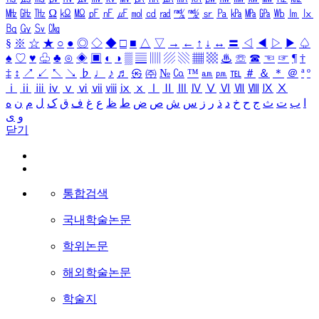
㎒
㎓
㎔
Ω
㏀
㏁
㎊
㎋
㎌
㏖
㏅
㎭
㎮
㎯
㏛
㎩
㎪
㎫
㎬
㏝
㏐
㏓
㏃
㏉
㏜
㏆
§
※
☆
★
○
●
◎
◇
◆
□
■
△
▽
→
←
↑
↓
↔
〓
◁
◀
▷
▶
♤
♠
♡
♥
♧
♣
⊙
◈
▣
◐
◑
▒
▤
▥
▨
▧
▦
▩
♨
☏
☎
☜
☞
¶
†
‡
↕
↗
↙
↖
↘
♭
♩
♪
♬
㉿
㈜
№
㏇
™
㏂
㏘
℡
＃
＆
＊
＠
ª
º
ⅰ
ⅱ
ⅲ
ⅳ
ⅴ
ⅵ
ⅶ
ⅷ
ⅸ
ⅹ
Ⅰ
Ⅱ
Ⅲ
Ⅳ
Ⅴ
Ⅵ
Ⅶ
Ⅷ
Ⅸ
Ⅹ
ا
ب
ت
ث
ج
ح
خ
د
ذ
ر
ز
س
ش
ص
ض
ط
ظ
ع
غ
ف
ق
ک
ل
م
ن
ه
و
ی
닫기
통합검색
국내학술논문
학위논문
해외학술논문
학술지