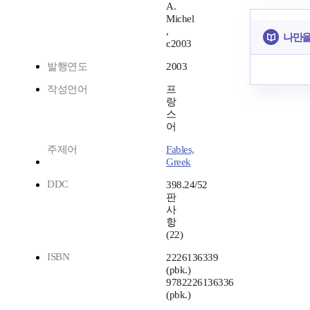
A.
Michel
,
나만을
c2003
발행연도
2003
작성언어
프
랑
스
어
주제어
Fables,
Greek
DDC
398.24/52
판
사
항
(22)
ISBN
2226136339
(pbk.)
9782226136336
(pbk.)