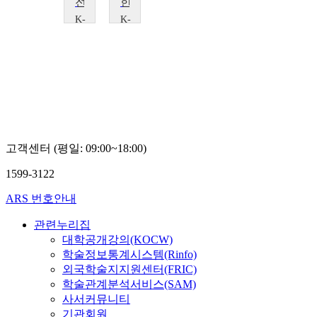
전쟁과 한국문학
한국문학으로 읽는 사랑
염
K-
K-
형
MOOC
MOOC
운
서
서
울
울
대
대
학
학
교
교
인
인
문
문
학
학
연
연
고객센터 (평일: 09:00~18:00)
구
구
원
원
1599-3122
한
한
국
국
ARS 번호안내
어
어
문
문
관련누리집
학
학
대학공개강의(KOCW)
연
연
학술정보통계시스템(Rinfo)
구
구
외국학술지지원센터(FRIC)
소
소
학술관계분석서비스(SAM)
나
김
보
지
사서커뮤니티
령
윤
기관회원