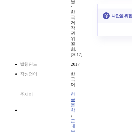
울
:
한
나만을 위한
국
저
작
권
위
원
회,
[2017]
발행연도
2017
작성언어
한
국
어
주제어
한
국
문
학
;
근
대
문