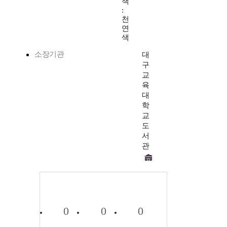
책
:
천
연
색
소장기관
대
구
교
육
대
학
교
도
서
관
0
0
0