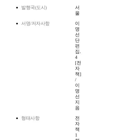
발행국(도시)
서
울
서명/저자사항
이
명
선
단
편
집.
4
[전
자
책]
/
이
명
선
지
음
형태사항
전
자
책
1