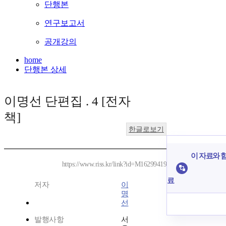
단행본
연구보고서
공개강의
home
단행본 상세
이명선 단편집 . 4 [전자
책]
한글로보기
이 자료와 함
https://www.riss.kr/link?id=M16299419
료
저자
이
명
선
발행사항
서