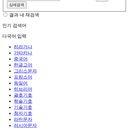
상세검색
결과 내 재검색
인기 검색어
다국어 입력
히라가나
가타카나
중국어
한글고어
그리스문자
프랑스어
독일어
히브리어
괄호기호
학술기호
기술기호
첨자기호
라틴문자
러시아문자