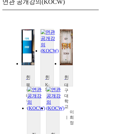
연관 공개강의(KOCW)
한국문학의 이해
한국문학개론
한국문학의 이해
K-
목
대
MOOC
원
구
국
대
대
제
학
학
사
교
교
이
변
이
버
승
희
대
구
정
학
교