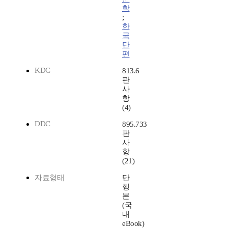
학
;
한
국
단
편
KDC
813.6
판
사
항
(4)
DDC
895.733
판
사
항
(21)
자료형태
단
행
본
(국
내
eBook)