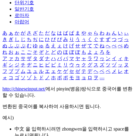
단위기호
일반기호
로마자
아랍어
あ
ぁ
か
が
さ
ざ
た
だ
な
は
ば
ぱ
ま
や
ゃ
ら
わ
ゎ
ん
い
ぃ
き
ぎ
し
じ
ち
ぢ
に
ひ
び
ぴ
み
り
う
ぅ
く
ぐ
す
ず
つ
づ
っ
ぬ
ふ
ぶ
ぷ
む
ゆ
ゅ
る
え
ぇ
け
げ
せ
ぜ
て
で
ね
へ
べ
ぺ
め
れ
お
ぉ
こ
ご
そ
ぞ
と
ど
の
ほ
ぼ
ぽ
も
よ
ょ
ろ
を
ア
ァ
カ
サ
ザ
タ
ダ
ナ
ハ
バ
パ
マ
ヤ
ャ
ラ
ワ
ヮ
ン
イ
ィ
キ
ギ
シ
ジ
チ
ヂ
ニ
ヒ
ビ
ピ
ミ
リ
ウ
ゥ
ク
グ
ス
ズ
ツ
ヅ
ッ
ヌ
フ
ブ
プ
ム
ユ
ュ
ル
エ
ェ
ケ
ゲ
セ
ゼ
テ
デ
ヘ
ベ
ペ
メ
レ
オ
ォ
コ
ゴ
ソ
ゾ
ト
ド
ノ
ホ
ボ
ポ
モ
ヨ
ョ
ロ
ヲ
―
http://chineseinput.net/
에서 pinyin(병음)방식으로 중국어를 변환
할 수 있습니다.
변환된 중국어를 복사하여 사용하시면 됩니다.
예시)
中文 을 입력하시려면
zhongwen
을 입력하시고 space를
누르시면됩니다.