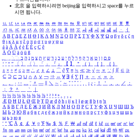
北京 을 입력하시려면
beijing
을 입력하시고 space를 누르
시면 됩니다.
ㅥ
ㅦ
ㅧ
ㅨ
ㅩ
ㅪ
ㅫ
ㅬ
ㅭ
ㅮ
ㅯ
ㅰ
ㅱ
ㅲ
ㅳ
ㅴ
ㅵ
ㅶ
ㅷ
ㅸ
ㅹ
ㅺ
ㅻ
ㅼ
ㅽ
ㅾ
ㅿ
ㆀ
ㆁ
ㆂ
ㆃ
ㆄ
ㆅ
ㆆ
ㆇ
ㆈ
ㆉ
ㆊ
ㆋ
ㆌ
ㆍ
ㆎ
Α
Β
Γ
Δ
Ε
Ζ
Η
Θ
Ι
Κ
Λ
Μ
Ν
Ξ
Ο
Π
Ρ
Σ
Τ
Υ
Φ
Χ
Ψ
Ω
α
β
γ
δ
ε
ζ
η
θ
ι
κ
λ
μ
ν
ξ
ο
π
ρ
σ
τ
υ
φ
χ
ψ
ω
á
à
Á
À
é
è
É
È
ç
Ç
ê
Ä
Ö
Ü
ä
ö
ü
ß
ְ
ֳ
ֲ
ֱ
ָ
ַ
ֵ
ֶ
ִ
ֹ
ּ
ֻ
ׂ
ׁ
ּ
ב
ה
נ
מ
צ
ת
ץ
ש
ד
ג
כ
ע
י
ח
ל
ך
ף
ק
ר
א
ט
ו
ן
ם
פ
‘
’
“
”
〔
〕
〈
〉
「
」
『
』
【
】
＂
（
）
［
］
｛
｝
±
×
÷
≠
≤
≥
∞
∴
♂
♀
∠
⊥
⌒
∂
∇
≡
≒
≪
≫
√
∽
∝
∵
∫
∬
∈
∋
⊆
⊇
⊂
⊃
∪
∩
∧
∨
￢
⇒
⇔
∀
∃
∮
∑
∏
＋
－
＜
＝
＞
、
。
·
‥
…
¨
〃
―
∥
＼
∼
´
～
ˇ
˘
˝
˚
˙
¸
˛
¡
¿
ː
！
＇
，
．
／
：
；
？
＾
＿
｀
｜
½
⅓
⅔
¼
¾
⅛
⅜
⅝
⅞
¹
²
³
⁴
ⁿ
₁
₂
₃
₄
Æ
Ð
Ħ
Ĳ
Ł
Ø
Œ
Þ
Ŧ
Ŋ
æ
đ
ð
ħ
ı
ĳ
ĸ
ŀ
ł
ø
œ
ß
þ
ŧ
ŋ
ŉ
А
Б
В
Г
Д
Е
Ё
Ж
З
И
Й
К
Л
М
Н
О
П
Р
С
Т
У
Ф
Х
Ц
Ч
Ш
Щ
Ъ
Ы
Ь
Э
Ю
Я
а
б
в
г
д
е
ё
ж
з
и
й
к
л
м
н
о
п
р
с
т
у
ф
х
ц
ч
ш
щ
ъ
ы
ь
э
ю
я
′
″
℃
Å
￠
￡
￥
¤
℉
‰
＄
％
Ｆ
￦
㎕
㎖
㎗
ℓ
㎘
㏄
㎣
㎤
㎥
㎦
㎙
㎚
㎛
㎜
㎝
㎞
㎟
㎠
㎡
㎢
㏊
㎍
㎎
㎏
㏏
㎈
㎉
㏈
㎧
㎨
㎰
㎱
㎲
㎳
㎴
㎵
㎶
㎷
㎸
㎹
㎀
㎁
㎂
㎃
㎄
㎺
㎻
㎽
㎾
㎿
㎐
㎑