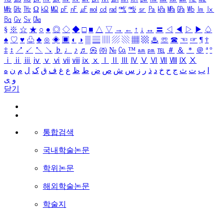
㎒
㎓
㎔
Ω
㏀
㏁
㎊
㎋
㎌
㏖
㏅
㎭
㎮
㎯
㏛
㎩
㎪
㎫
㎬
㏝
㏐
㏓
㏃
㏉
㏜
㏆
§
※
☆
★
○
●
◎
◇
◆
□
■
△
▽
→
←
↑
↓
↔
〓
◁
◀
▷
▶
♤
♠
♡
♥
♧
♣
⊙
◈
▣
◐
◑
▒
▤
▥
▨
▧
▦
▩
♨
☏
☎
☜
☞
¶
†
‡
↕
↗
↙
↖
↘
♭
♩
♪
♬
㉿
㈜
№
㏇
™
㏂
㏘
℡
＃
＆
＊
＠
ª
º
ⅰ
ⅱ
ⅲ
ⅳ
ⅴ
ⅵ
ⅶ
ⅷ
ⅸ
ⅹ
Ⅰ
Ⅱ
Ⅲ
Ⅳ
Ⅴ
Ⅵ
Ⅶ
Ⅷ
Ⅸ
Ⅹ
ا
ب
ت
ث
ج
ح
خ
د
ذ
ر
ز
س
ش
ص
ض
ط
ظ
ع
غ
ف
ق
ک
ل
م
ن
ه
و
ی
닫기
통합검색
국내학술논문
학위논문
해외학술논문
학술지