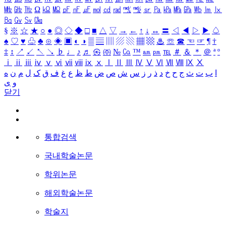
㎒
㎓
㎔
Ω
㏀
㏁
㎊
㎋
㎌
㏖
㏅
㎭
㎮
㎯
㏛
㎩
㎪
㎫
㎬
㏝
㏐
㏓
㏃
㏉
㏜
㏆
§
※
☆
★
○
●
◎
◇
◆
□
■
△
▽
→
←
↑
↓
↔
〓
◁
◀
▷
▶
♤
♠
♡
♥
♧
♣
⊙
◈
▣
◐
◑
▒
▤
▥
▨
▧
▦
▩
♨
☏
☎
☜
☞
¶
†
‡
↕
↗
↙
↖
↘
♭
♩
♪
♬
㉿
㈜
№
㏇
™
㏂
㏘
℡
＃
＆
＊
＠
ª
º
ⅰ
ⅱ
ⅲ
ⅳ
ⅴ
ⅵ
ⅶ
ⅷ
ⅸ
ⅹ
Ⅰ
Ⅱ
Ⅲ
Ⅳ
Ⅴ
Ⅵ
Ⅶ
Ⅷ
Ⅸ
Ⅹ
ا
ب
ت
ث
ج
ح
خ
د
ذ
ر
ز
س
ش
ص
ض
ط
ظ
ع
غ
ف
ق
ک
ل
م
ن
ه
و
ی
닫기
통합검색
국내학술논문
학위논문
해외학술논문
학술지