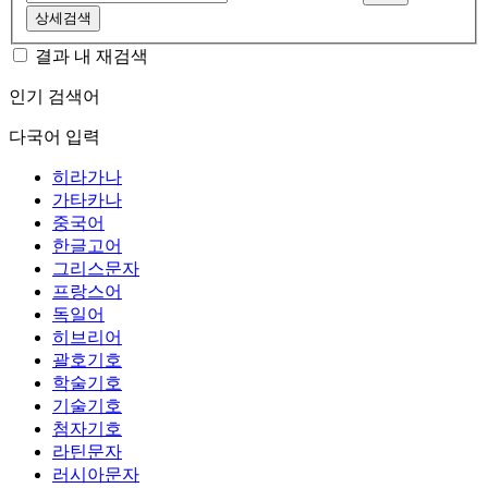
상세검색
결과 내 재검색
인기 검색어
다국어 입력
히라가나
가타카나
중국어
한글고어
그리스문자
프랑스어
독일어
히브리어
괄호기호
학술기호
기술기호
첨자기호
라틴문자
러시아문자