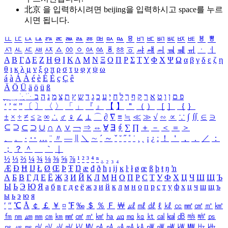
北京 을 입력하시려면
beijing
을 입력하시고 space를 누르
시면 됩니다.
ㅥ
ㅦ
ㅧ
ㅨ
ㅩ
ㅪ
ㅫ
ㅬ
ㅭ
ㅮ
ㅯ
ㅰ
ㅱ
ㅲ
ㅳ
ㅴ
ㅵ
ㅶ
ㅷ
ㅸ
ㅹ
ㅺ
ㅻ
ㅼ
ㅽ
ㅾ
ㅿ
ㆀ
ㆁ
ㆂ
ㆃ
ㆄ
ㆅ
ㆆ
ㆇ
ㆈ
ㆉ
ㆊ
ㆋ
ㆌ
ㆍ
ㆎ
Α
Β
Γ
Δ
Ε
Ζ
Η
Θ
Ι
Κ
Λ
Μ
Ν
Ξ
Ο
Π
Ρ
Σ
Τ
Υ
Φ
Χ
Ψ
Ω
α
β
γ
δ
ε
ζ
η
θ
ι
κ
λ
μ
ν
ξ
ο
π
ρ
σ
τ
υ
φ
χ
ψ
ω
á
à
Á
À
é
è
É
È
ç
Ç
ê
Ä
Ö
Ü
ä
ö
ü
ß
ְ
ֳ
ֲ
ֱ
ָ
ַ
ֵ
ֶ
ִ
ֹ
ּ
ֻ
ׂ
ׁ
ּ
ב
ה
נ
מ
צ
ת
ץ
ש
ד
ג
כ
ע
י
ח
ל
ך
ף
ק
ר
א
ט
ו
ן
ם
פ
‘
’
“
”
〔
〕
〈
〉
「
」
『
』
【
】
＂
（
）
［
］
｛
｝
±
×
÷
≠
≤
≥
∞
∴
♂
♀
∠
⊥
⌒
∂
∇
≡
≒
≪
≫
√
∽
∝
∵
∫
∬
∈
∋
⊆
⊇
⊂
⊃
∪
∩
∧
∨
￢
⇒
⇔
∀
∃
∮
∑
∏
＋
－
＜
＝
＞
、
。
·
‥
…
¨
〃
―
∥
＼
∼
´
～
ˇ
˘
˝
˚
˙
¸
˛
¡
¿
ː
！
＇
，
．
／
：
；
？
＾
＿
｀
｜
½
⅓
⅔
¼
¾
⅛
⅜
⅝
⅞
¹
²
³
⁴
ⁿ
₁
₂
₃
₄
Æ
Ð
Ħ
Ĳ
Ł
Ø
Œ
Þ
Ŧ
Ŋ
æ
đ
ð
ħ
ı
ĳ
ĸ
ŀ
ł
ø
œ
ß
þ
ŧ
ŋ
ŉ
А
Б
В
Г
Д
Е
Ё
Ж
З
И
Й
К
Л
М
Н
О
П
Р
С
Т
У
Ф
Х
Ц
Ч
Ш
Щ
Ъ
Ы
Ь
Э
Ю
Я
а
б
в
г
д
е
ё
ж
з
и
й
к
л
м
н
о
п
р
с
т
у
ф
х
ц
ч
ш
щ
ъ
ы
ь
э
ю
я
′
″
℃
Å
￠
￡
￥
¤
℉
‰
＄
％
Ｆ
￦
㎕
㎖
㎗
ℓ
㎘
㏄
㎣
㎤
㎥
㎦
㎙
㎚
㎛
㎜
㎝
㎞
㎟
㎠
㎡
㎢
㏊
㎍
㎎
㎏
㏏
㎈
㎉
㏈
㎧
㎨
㎰
㎱
㎲
㎳
㎴
㎵
㎶
㎷
㎸
㎹
㎀
㎁
㎂
㎃
㎄
㎺
㎻
㎽
㎾
㎿
㎐
㎑