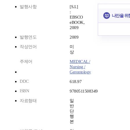
발행사항
[S.I.]
:
나만을 위
EBSCO
eBOOK,
2009
발행연도
2009
작성언어
미
상
주제어
MEDICAL /
Nursing /
Gerontology
DDC
618.97
ISBN
9780511508349
자료형태
일
반
단
행
본