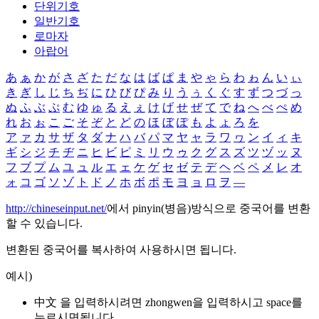
단위기호
일반기호
로마자
아랍어
あ
ぁ
か
が
さ
ざ
た
だ
な
は
ば
ぱ
ま
や
ゃ
ら
わ
ゎ
ん
い
ぃ
き
ぎ
し
じ
ち
ぢ
に
ひ
び
ぴ
み
り
う
ぅ
く
ぐ
す
ず
つ
づ
っ
ぬ
ふ
ぶ
ぷ
む
ゆ
ゅ
る
え
ぇ
け
げ
せ
ぜ
て
で
ね
へ
べ
ぺ
め
れ
お
ぉ
こ
ご
そ
ぞ
と
ど
の
ほ
ぼ
ぽ
も
よ
ょ
ろ
を
ア
ァ
カ
サ
ザ
タ
ダ
ナ
ハ
バ
パ
マ
ヤ
ャ
ラ
ワ
ヮ
ン
イ
ィ
キ
ギ
シ
ジ
チ
ヂ
ニ
ヒ
ビ
ピ
ミ
リ
ウ
ゥ
ク
グ
ス
ズ
ツ
ヅ
ッ
ヌ
フ
ブ
プ
ム
ユ
ュ
ル
エ
ェ
ケ
ゲ
セ
ゼ
テ
デ
ヘ
ベ
ペ
メ
レ
オ
ォ
コ
ゴ
ソ
ゾ
ト
ド
ノ
ホ
ボ
ポ
モ
ヨ
ョ
ロ
ヲ
―
http://chineseinput.net/
에서 pinyin(병음)방식으로 중국어를 변환
할 수 있습니다.
변환된 중국어를 복사하여 사용하시면 됩니다.
예시)
中文 을 입력하시려면
zhongwen
을 입력하시고 space를
누르시면됩니다.