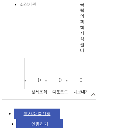
소장기관
국
립
의
과
학
지
식
센
터
0
0
0
상세조회
다운로드
내보내기
복사/대출신청
인용하기