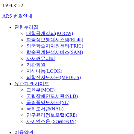
1599-3122
ARS 번호안내
관련누리집
대학공개강의(KOCW)
학술정보통계시스템(Rinfo)
외국학술지지원센터(FRIC)
학술관계분석서비스(SAM)
사서커뮤니티
기관회원
지식나눔(LOOK)
의학전자도서관(MEDLIS)
유관기관 사이트
교육부(MOE)
국립장애인도서관(NLD)
국립중앙도서관(NL)
국회도서관(NAL)
연구윤리정보포털(CRE)
사이언스온 (ScienceON)
이용약관