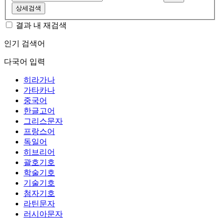
상세검색
결과 내 재검색
인기 검색어
다국어 입력
히라가나
가타카나
중국어
한글고어
그리스문자
프랑스어
독일어
히브리어
괄호기호
학술기호
기술기호
첨자기호
라틴문자
러시아문자