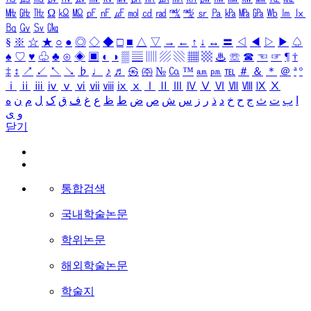
㎒
㎓
㎔
Ω
㏀
㏁
㎊
㎋
㎌
㏖
㏅
㎭
㎮
㎯
㏛
㎩
㎪
㎫
㎬
㏝
㏐
㏓
㏃
㏉
㏜
㏆
§
※
☆
★
○
●
◎
◇
◆
□
■
△
▽
→
←
↑
↓
↔
〓
◁
◀
▷
▶
♤
♠
♡
♥
♧
♣
⊙
◈
▣
◐
◑
▒
▤
▥
▨
▧
▦
▩
♨
☏
☎
☜
☞
¶
†
‡
↕
↗
↙
↖
↘
♭
♩
♪
♬
㉿
㈜
№
㏇
™
㏂
㏘
℡
＃
＆
＊
＠
ª
º
ⅰ
ⅱ
ⅲ
ⅳ
ⅴ
ⅵ
ⅶ
ⅷ
ⅸ
ⅹ
Ⅰ
Ⅱ
Ⅲ
Ⅳ
Ⅴ
Ⅵ
Ⅶ
Ⅷ
Ⅸ
Ⅹ
ا
ب
ت
ث
ج
ح
خ
د
ذ
ر
ز
س
ش
ص
ض
ط
ظ
ع
غ
ف
ق
ک
ل
م
ن
ه
و
ی
닫기
통합검색
국내학술논문
학위논문
해외학술논문
학술지