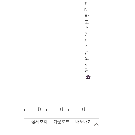
제
대
학
교
백
인
제
기
념
도
서
관
0
0
0
상세조회
다운로드
내보내기