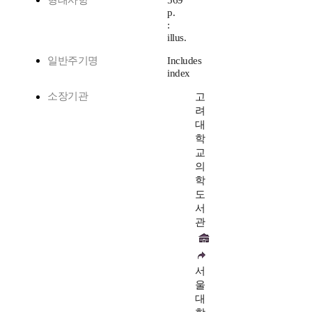
형태사항
569
p.
:
illus.
일반주기명
Includes
index
소장기관
고
려
대
학
교
의
학
도
서
관
서
울
대