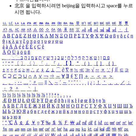
北京 을 입력하시려면
beijing
을 입력하시고 space를 누르
시면 됩니다.
ㅥ
ㅦ
ㅧ
ㅨ
ㅩ
ㅪ
ㅫ
ㅬ
ㅭ
ㅮ
ㅯ
ㅰ
ㅱ
ㅲ
ㅳ
ㅴ
ㅵ
ㅶ
ㅷ
ㅸ
ㅹ
ㅺ
ㅻ
ㅼ
ㅽ
ㅾ
ㅿ
ㆀ
ㆁ
ㆂ
ㆃ
ㆄ
ㆅ
ㆆ
ㆇ
ㆈ
ㆉ
ㆊ
ㆋ
ㆌ
ㆍ
ㆎ
Α
Β
Γ
Δ
Ε
Ζ
Η
Θ
Ι
Κ
Λ
Μ
Ν
Ξ
Ο
Π
Ρ
Σ
Τ
Υ
Φ
Χ
Ψ
Ω
α
β
γ
δ
ε
ζ
η
θ
ι
κ
λ
μ
ν
ξ
ο
π
ρ
σ
τ
υ
φ
χ
ψ
ω
á
à
Á
À
é
è
É
È
ç
Ç
ê
Ä
Ö
Ü
ä
ö
ü
ß
ְ
ֳ
ֲ
ֱ
ָ
ַ
ֵ
ֶ
ִ
ֹ
ּ
ֻ
ׂ
ׁ
ּ
ב
ה
נ
מ
צ
ת
ץ
ש
ד
ג
כ
ע
י
ח
ל
ך
ף
ק
ר
א
ט
ו
ן
ם
פ
‘
’
“
”
〔
〕
〈
〉
「
」
『
』
【
】
＂
（
）
［
］
｛
｝
±
×
÷
≠
≤
≥
∞
∴
♂
♀
∠
⊥
⌒
∂
∇
≡
≒
≪
≫
√
∽
∝
∵
∫
∬
∈
∋
⊆
⊇
⊂
⊃
∪
∩
∧
∨
￢
⇒
⇔
∀
∃
∮
∑
∏
＋
－
＜
＝
＞
、
。
·
‥
…
¨
〃
―
∥
＼
∼
´
～
ˇ
˘
˝
˚
˙
¸
˛
¡
¿
ː
！
＇
，
．
／
：
；
？
＾
＿
｀
｜
½
⅓
⅔
¼
¾
⅛
⅜
⅝
⅞
¹
²
³
⁴
ⁿ
₁
₂
₃
₄
Æ
Ð
Ħ
Ĳ
Ł
Ø
Œ
Þ
Ŧ
Ŋ
æ
đ
ð
ħ
ı
ĳ
ĸ
ŀ
ł
ø
œ
ß
þ
ŧ
ŋ
ŉ
А
Б
В
Г
Д
Е
Ё
Ж
З
И
Й
К
Л
М
Н
О
П
Р
С
Т
У
Ф
Х
Ц
Ч
Ш
Щ
Ъ
Ы
Ь
Э
Ю
Я
а
б
в
г
д
е
ё
ж
з
и
й
к
л
м
н
о
п
р
с
т
у
ф
х
ц
ч
ш
щ
ъ
ы
ь
э
ю
я
′
″
℃
Å
￠
￡
￥
¤
℉
‰
＄
％
Ｆ
￦
㎕
㎖
㎗
ℓ
㎘
㏄
㎣
㎤
㎥
㎦
㎙
㎚
㎛
㎜
㎝
㎞
㎟
㎠
㎡
㎢
㏊
㎍
㎎
㎏
㏏
㎈
㎉
㏈
㎧
㎨
㎰
㎱
㎲
㎳
㎴
㎵
㎶
㎷
㎸
㎹
㎀
㎁
㎂
㎃
㎄
㎺
㎻
㎽
㎾
㎿
㎐
㎑