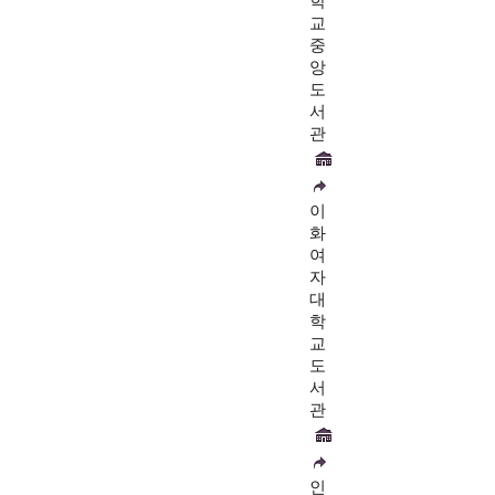
학
교
중
앙
도
서
관
이
화
여
자
대
학
교
도
서
관
인