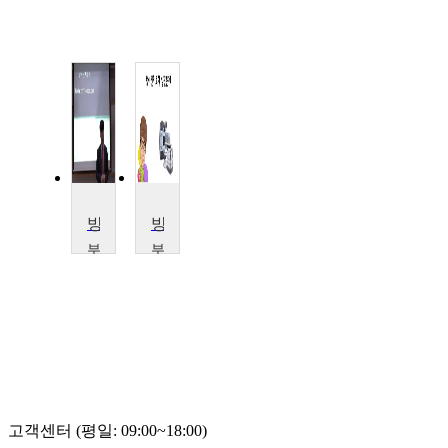
방사선치료학
방사선치료학 실전문제
부
부
산
산
가
가
톨
톨
릭
릭
대
대
학
학
교
교
서
서
정
정
고객센터 (평일: 09:00~18:00)
민
민