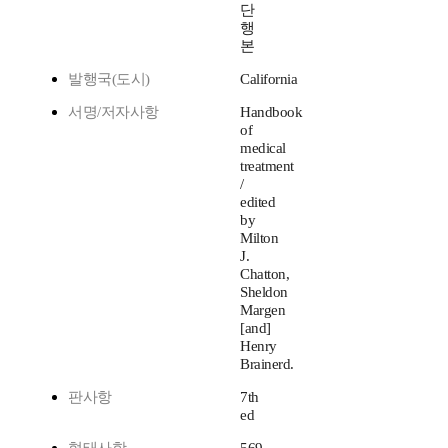
단
행
본
발행국(도시)
California
서명/저자사항
Handbook
of
medical
treatment
/
edited
by
Milton
J.
Chatton,
Sheldon
Margen
[and]
Henry
Brainerd.
판사항
7th
ed