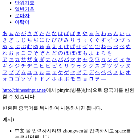
단위기호
일반기호
로마자
아랍어
あ
ぁ
か
が
さ
ざ
た
だ
な
は
ば
ぱ
ま
や
ゃ
ら
わ
ゎ
ん
い
ぃ
き
ぎ
し
じ
ち
ぢ
に
ひ
び
ぴ
み
り
う
ぅ
く
ぐ
す
ず
つ
づ
っ
ぬ
ふ
ぶ
ぷ
む
ゆ
ゅ
る
え
ぇ
け
げ
せ
ぜ
て
で
ね
へ
べ
ぺ
め
れ
お
ぉ
こ
ご
そ
ぞ
と
ど
の
ほ
ぼ
ぽ
も
よ
ょ
ろ
を
ア
ァ
カ
サ
ザ
タ
ダ
ナ
ハ
バ
パ
マ
ヤ
ャ
ラ
ワ
ヮ
ン
イ
ィ
キ
ギ
シ
ジ
チ
ヂ
ニ
ヒ
ビ
ピ
ミ
リ
ウ
ゥ
ク
グ
ス
ズ
ツ
ヅ
ッ
ヌ
フ
ブ
プ
ム
ユ
ュ
ル
エ
ェ
ケ
ゲ
セ
ゼ
テ
デ
ヘ
ベ
ペ
メ
レ
オ
ォ
コ
ゴ
ソ
ゾ
ト
ド
ノ
ホ
ボ
ポ
モ
ヨ
ョ
ロ
ヲ
―
http://chineseinput.net/
에서 pinyin(병음)방식으로 중국어를 변환
할 수 있습니다.
변환된 중국어를 복사하여 사용하시면 됩니다.
예시)
中文 을 입력하시려면
zhongwen
을 입력하시고 space를
누르시면됩니다.