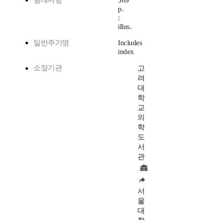
형태사항
569
p.
:
illus.
일반주기명
Includes
index
소장기관
고
려
대
학
교
의
학
도
서
관
서
울
대