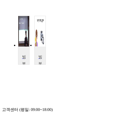
방사선치료학
방사선치료학 실전문제
부
부
산
산
가
가
톨
톨
릭
릭
대
대
학
학
교
교
서
서
정
정
고객센터 (평일: 09:00~18:00)
민
민