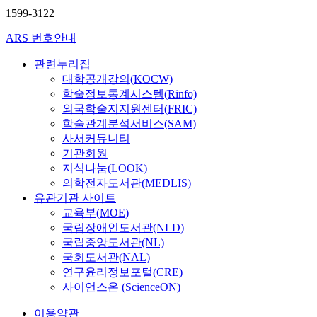
1599-3122
ARS 번호안내
관련누리집
대학공개강의(KOCW)
학술정보통계시스템(Rinfo)
외국학술지지원센터(FRIC)
학술관계분석서비스(SAM)
사서커뮤니티
기관회원
지식나눔(LOOK)
의학전자도서관(MEDLIS)
유관기관 사이트
교육부(MOE)
국립장애인도서관(NLD)
국립중앙도서관(NL)
국회도서관(NAL)
연구윤리정보포털(CRE)
사이언스온 (ScienceON)
이용약관