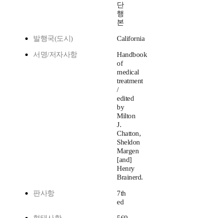
단
행
본
발행국(도시)
California
서명/저자사항
Handbook
of
medical
treatment
/
edited
by
Milton
J.
Chatton,
Sheldon
Margen
[and]
Henry
Brainerd.
판사항
7th
ed