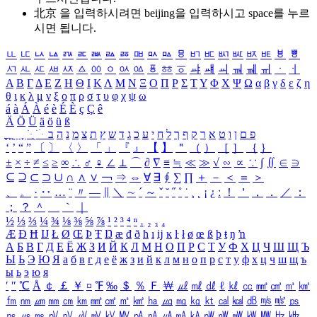
北京 을 입력하시려면
beijing
을 입력하시고 space를 누르
시면 됩니다.
ㅥ
ㅦ
ㅧ
ㅨ
ㅩ
ㅪ
ㅫ
ㅬ
ㅭ
ㅮ
ㅯ
ㅰ
ㅱ
ㅲ
ㅳ
ㅴ
ㅵ
ㅶ
ㅷ
ㅸ
ㅹ
ㅺ
ㅻ
ㅼ
ㅽ
ㅾ
ㅿ
ㆀ
ㆁ
ㆂ
ㆃ
ㆄ
ㆅ
ㆆ
ㆇ
ㆈ
ㆉ
ㆊ
ㆋ
ㆌ
ㆍ
ㆎ
Α
Β
Γ
Δ
Ε
Ζ
Η
Θ
Ι
Κ
Λ
Μ
Ν
Ξ
Ο
Π
Ρ
Σ
Τ
Υ
Φ
Χ
Ψ
Ω
α
β
γ
δ
ε
ζ
η
θ
ι
κ
λ
μ
ν
ξ
ο
π
ρ
σ
τ
υ
φ
χ
ψ
ω
á
à
Á
À
é
è
É
È
ç
Ç
ê
Ä
Ö
Ü
ä
ö
ü
ß
ְ
ֳ
ֲ
ֱ
ָ
ַ
ֵ
ֶ
ִ
ֹ
ּ
ֻ
ׂ
ׁ
ּ
ב
ה
נ
מ
צ
ת
ץ
ש
ד
ג
כ
ע
י
ח
ל
ך
ף
ק
ר
א
ט
ו
ן
ם
פ
‘
’
“
”
〔
〕
〈
〉
「
」
『
』
【
】
＂
（
）
［
］
｛
｝
±
×
÷
≠
≤
≥
∞
∴
♂
♀
∠
⊥
⌒
∂
∇
≡
≒
≪
≫
√
∽
∝
∵
∫
∬
∈
∋
⊆
⊇
⊂
⊃
∪
∩
∧
∨
￢
⇒
⇔
∀
∃
∮
∑
∏
＋
－
＜
＝
＞
、
。
·
‥
…
¨
〃
―
∥
＼
∼
´
～
ˇ
˘
˝
˚
˙
¸
˛
¡
¿
ː
！
＇
，
．
／
：
；
？
＾
＿
｀
｜
½
⅓
⅔
¼
¾
⅛
⅜
⅝
⅞
¹
²
³
⁴
ⁿ
₁
₂
₃
₄
Æ
Ð
Ħ
Ĳ
Ł
Ø
Œ
Þ
Ŧ
Ŋ
æ
đ
ð
ħ
ı
ĳ
ĸ
ŀ
ł
ø
œ
ß
þ
ŧ
ŋ
ŉ
А
Б
В
Г
Д
Е
Ё
Ж
З
И
Й
К
Л
М
Н
О
П
Р
С
Т
У
Ф
Х
Ц
Ч
Ш
Щ
Ъ
Ы
Ь
Э
Ю
Я
а
б
в
г
д
е
ё
ж
з
и
й
к
л
м
н
о
п
р
с
т
у
ф
х
ц
ч
ш
щ
ъ
ы
ь
э
ю
я
′
″
℃
Å
￠
￡
￥
¤
℉
‰
＄
％
Ｆ
￦
㎕
㎖
㎗
ℓ
㎘
㏄
㎣
㎤
㎥
㎦
㎙
㎚
㎛
㎜
㎝
㎞
㎟
㎠
㎡
㎢
㏊
㎍
㎎
㎏
㏏
㎈
㎉
㏈
㎧
㎨
㎰
㎱
㎲
㎳
㎴
㎵
㎶
㎷
㎸
㎹
㎀
㎁
㎂
㎃
㎄
㎺
㎻
㎽
㎾
㎿
㎐
㎑