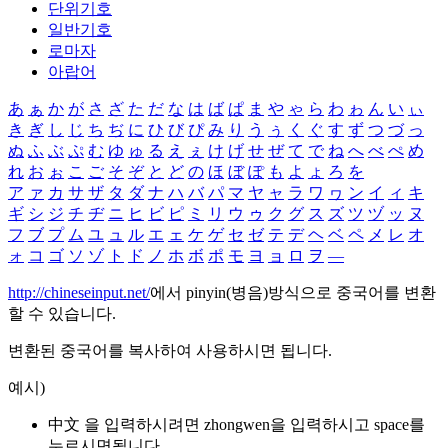
단위기호
일반기호
로마자
아랍어
あ
ぁ
か
が
さ
ざ
た
だ
な
は
ば
ぱ
ま
や
ゃ
ら
わ
ゎ
ん
い
ぃ
き
ぎ
し
じ
ち
ぢ
に
ひ
び
ぴ
み
り
う
ぅ
く
ぐ
す
ず
つ
づ
っ
ぬ
ふ
ぶ
ぷ
む
ゆ
ゅ
る
え
ぇ
け
げ
せ
ぜ
て
で
ね
へ
べ
ぺ
め
れ
お
ぉ
こ
ご
そ
ぞ
と
ど
の
ほ
ぼ
ぽ
も
よ
ょ
ろ
を
ア
ァ
カ
サ
ザ
タ
ダ
ナ
ハ
バ
パ
マ
ヤ
ャ
ラ
ワ
ヮ
ン
イ
ィ
キ
ギ
シ
ジ
チ
ヂ
ニ
ヒ
ビ
ピ
ミ
リ
ウ
ゥ
ク
グ
ス
ズ
ツ
ヅ
ッ
ヌ
フ
ブ
プ
ム
ユ
ュ
ル
エ
ェ
ケ
ゲ
セ
ゼ
テ
デ
ヘ
ベ
ペ
メ
レ
オ
ォ
コ
ゴ
ソ
ゾ
ト
ド
ノ
ホ
ボ
ポ
モ
ヨ
ョ
ロ
ヲ
―
http://chineseinput.net/
에서 pinyin(병음)방식으로 중국어를 변환
할 수 있습니다.
변환된 중국어를 복사하여 사용하시면 됩니다.
예시)
中文 을 입력하시려면
zhongwen
을 입력하시고 space를
누르시면됩니다.