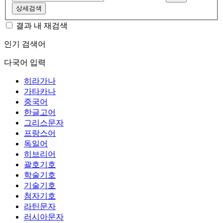
상세검색
결과 내 재검색
인기 검색어
다국어 입력
히라가나
가타카나
중국어
한글고어
그리스문자
프랑스어
독일어
히브리어
괄호기호
학술기호
기술기호
첨자기호
라틴문자
러시아문자