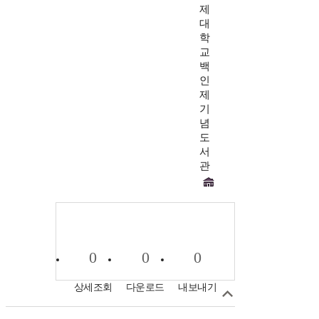
제
대
학
교
백
인
제
기
념
도
서
관
0
0
0
상세조회
다운로드
내보내기