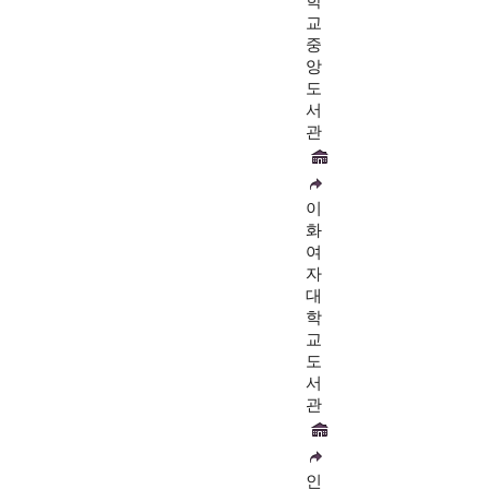
학
교
중
앙
도
서
관
이
화
여
자
대
학
교
도
서
관
인