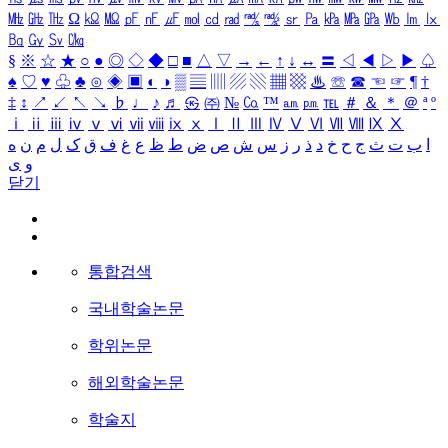
㎒
㎓
㎔
Ω
㏀
㏁
㎊
㎋
㎌
㏖
㏅
㎭
㎮
㎯
㏛
㎩
㎪
㎫
㎬
㏝
㏐
㏓
㏃
㏉
㏜
㏆
§
※
☆
★
○
●
◎
◇
◆
□
■
△
▽
→
←
↑
↓
↔
〓
◁
◀
▷
▶
♤
♠
♡
♥
♧
♣
⊙
◈
▣
◐
◑
▒
▤
▥
▨
▧
▦
▩
♨
☏
☎
☜
☞
¶
†
‡
↕
↗
↙
↖
↘
♭
♩
♪
♬
㉿
㈜
№
㏇
™
㏂
㏘
℡
＃
＆
＊
＠
ª
º
ⅰ
ⅱ
ⅲ
ⅳ
ⅴ
ⅵ
ⅶ
ⅷ
ⅸ
ⅹ
Ⅰ
Ⅱ
Ⅲ
Ⅳ
Ⅴ
Ⅵ
Ⅶ
Ⅷ
Ⅸ
Ⅹ
ا
ب
ت
ث
ج
ح
خ
د
ذ
ر
ز
س
ش
ص
ض
ط
ظ
ع
غ
ف
ق
ک
ل
م
ن
ه
و
ی
닫기
통합검색
국내학술논문
학위논문
해외학술논문
학술지