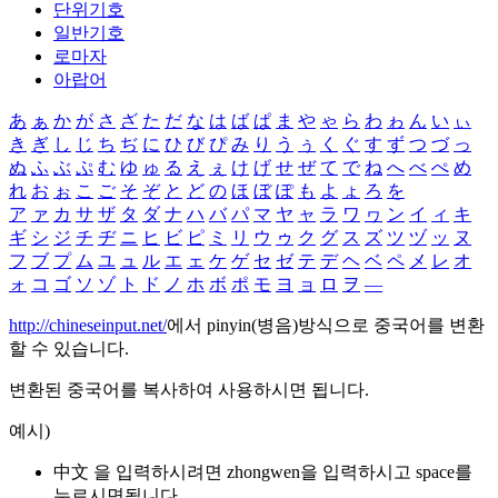
단위기호
일반기호
로마자
아랍어
あ
ぁ
か
が
さ
ざ
た
だ
な
は
ば
ぱ
ま
や
ゃ
ら
わ
ゎ
ん
い
ぃ
き
ぎ
し
じ
ち
ぢ
に
ひ
び
ぴ
み
り
う
ぅ
く
ぐ
す
ず
つ
づ
っ
ぬ
ふ
ぶ
ぷ
む
ゆ
ゅ
る
え
ぇ
け
げ
せ
ぜ
て
で
ね
へ
べ
ぺ
め
れ
お
ぉ
こ
ご
そ
ぞ
と
ど
の
ほ
ぼ
ぽ
も
よ
ょ
ろ
を
ア
ァ
カ
サ
ザ
タ
ダ
ナ
ハ
バ
パ
マ
ヤ
ャ
ラ
ワ
ヮ
ン
イ
ィ
キ
ギ
シ
ジ
チ
ヂ
ニ
ヒ
ビ
ピ
ミ
リ
ウ
ゥ
ク
グ
ス
ズ
ツ
ヅ
ッ
ヌ
フ
ブ
プ
ム
ユ
ュ
ル
エ
ェ
ケ
ゲ
セ
ゼ
テ
デ
ヘ
ベ
ペ
メ
レ
オ
ォ
コ
ゴ
ソ
ゾ
ト
ド
ノ
ホ
ボ
ポ
モ
ヨ
ョ
ロ
ヲ
―
http://chineseinput.net/
에서 pinyin(병음)방식으로 중국어를 변환
할 수 있습니다.
변환된 중국어를 복사하여 사용하시면 됩니다.
예시)
中文 을 입력하시려면
zhongwen
을 입력하시고 space를
누르시면됩니다.