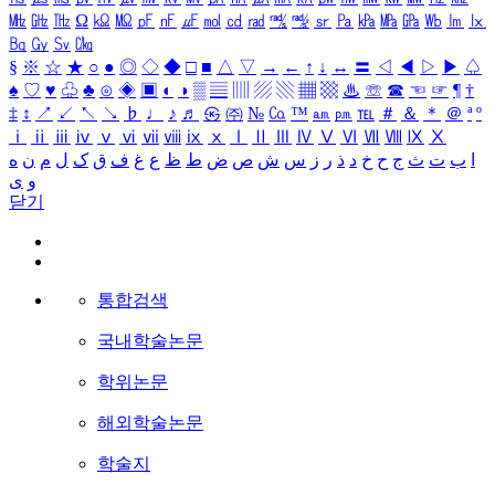
㎒
㎓
㎔
Ω
㏀
㏁
㎊
㎋
㎌
㏖
㏅
㎭
㎮
㎯
㏛
㎩
㎪
㎫
㎬
㏝
㏐
㏓
㏃
㏉
㏜
㏆
§
※
☆
★
○
●
◎
◇
◆
□
■
△
▽
→
←
↑
↓
↔
〓
◁
◀
▷
▶
♤
♠
♡
♥
♧
♣
⊙
◈
▣
◐
◑
▒
▤
▥
▨
▧
▦
▩
♨
☏
☎
☜
☞
¶
†
‡
↕
↗
↙
↖
↘
♭
♩
♪
♬
㉿
㈜
№
㏇
™
㏂
㏘
℡
＃
＆
＊
＠
ª
º
ⅰ
ⅱ
ⅲ
ⅳ
ⅴ
ⅵ
ⅶ
ⅷ
ⅸ
ⅹ
Ⅰ
Ⅱ
Ⅲ
Ⅳ
Ⅴ
Ⅵ
Ⅶ
Ⅷ
Ⅸ
Ⅹ
ا
ب
ت
ث
ج
ح
خ
د
ذ
ر
ز
س
ش
ص
ض
ط
ظ
ع
غ
ف
ق
ک
ل
م
ن
ه
و
ی
닫기
통합검색
국내학술논문
학위논문
해외학술논문
학술지