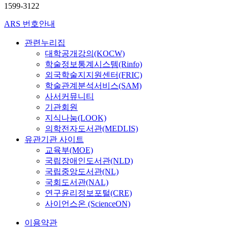
1599-3122
ARS 번호안내
관련누리집
대학공개강의(KOCW)
학술정보통계시스템(Rinfo)
외국학술지지원센터(FRIC)
학술관계분석서비스(SAM)
사서커뮤니티
기관회원
지식나눔(LOOK)
의학전자도서관(MEDLIS)
유관기관 사이트
교육부(MOE)
국립장애인도서관(NLD)
국립중앙도서관(NL)
국회도서관(NAL)
연구윤리정보포털(CRE)
사이언스온 (ScienceON)
이용약관