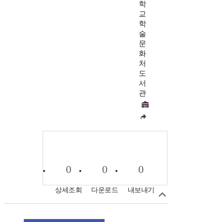
학
교
학
술
문
화
처
도
서
관
0
0
0
상세조회
다운로드
내보내기