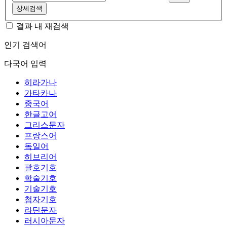
상세검색
결과 내 재검색
인기 검색어
다국어 입력
히라가나
가타카나
중국어
한글고어
그리스문자
프랑스어
독일어
히브리어
괄호기호
학술기호
기술기호
첨자기호
라틴문자
러시아문자