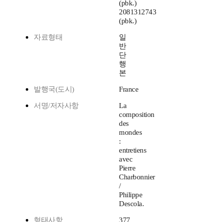
(pbk.)
2081312743
(pbk.)
자료형태
일
반
단
행
본
발행국(도시)
France
서명/저자사항
La
composition
des
mondes
:
entretiens
avec
Pierre
Charbonnier
/
Philippe
Descola.
형태사항
377