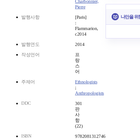
Charbonnier,
Pierre
나만을 위
발행사항
[Paris]
:
Flammarion,
c2014
발행연도
2014
작성언어
프
랑
스
어
주제어
Ethnologists
;
Anthropologists
DDC
301
판
사
항
(22)
ISBN
9782081312746