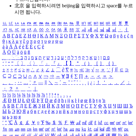
北京 을 입력하시려면
beijing
을 입력하시고 space를 누르
시면 됩니다.
ㅥ
ㅦ
ㅧ
ㅨ
ㅩ
ㅪ
ㅫ
ㅬ
ㅭ
ㅮ
ㅯ
ㅰ
ㅱ
ㅲ
ㅳ
ㅴ
ㅵ
ㅶ
ㅷ
ㅸ
ㅹ
ㅺ
ㅻ
ㅼ
ㅽ
ㅾ
ㅿ
ㆀ
ㆁ
ㆂ
ㆃ
ㆄ
ㆅ
ㆆ
ㆇ
ㆈ
ㆉ
ㆊ
ㆋ
ㆌ
ㆍ
ㆎ
Α
Β
Γ
Δ
Ε
Ζ
Η
Θ
Ι
Κ
Λ
Μ
Ν
Ξ
Ο
Π
Ρ
Σ
Τ
Υ
Φ
Χ
Ψ
Ω
α
β
γ
δ
ε
ζ
η
θ
ι
κ
λ
μ
ν
ξ
ο
π
ρ
σ
τ
υ
φ
χ
ψ
ω
á
à
Á
À
é
è
É
È
ç
Ç
ê
Ä
Ö
Ü
ä
ö
ü
ß
ְ
ֳ
ֲ
ֱ
ָ
ַ
ֵ
ֶ
ִ
ֹ
ּ
ֻ
ׂ
ׁ
ּ
ב
ה
נ
מ
צ
ת
ץ
ש
ד
ג
כ
ע
י
ח
ל
ך
ף
ק
ר
א
ט
ו
ן
ם
פ
‘
’
“
”
〔
〕
〈
〉
「
」
『
』
【
】
＂
（
）
［
］
｛
｝
±
×
÷
≠
≤
≥
∞
∴
♂
♀
∠
⊥
⌒
∂
∇
≡
≒
≪
≫
√
∽
∝
∵
∫
∬
∈
∋
⊆
⊇
⊂
⊃
∪
∩
∧
∨
￢
⇒
⇔
∀
∃
∮
∑
∏
＋
－
＜
＝
＞
、
。
·
‥
…
¨
〃
―
∥
＼
∼
´
～
ˇ
˘
˝
˚
˙
¸
˛
¡
¿
ː
！
＇
，
．
／
：
；
？
＾
＿
｀
｜
½
⅓
⅔
¼
¾
⅛
⅜
⅝
⅞
¹
²
³
⁴
ⁿ
₁
₂
₃
₄
Æ
Ð
Ħ
Ĳ
Ł
Ø
Œ
Þ
Ŧ
Ŋ
æ
đ
ð
ħ
ı
ĳ
ĸ
ŀ
ł
ø
œ
ß
þ
ŧ
ŋ
ŉ
А
Б
В
Г
Д
Е
Ё
Ж
З
И
Й
К
Л
М
Н
О
П
Р
С
Т
У
Ф
Х
Ц
Ч
Ш
Щ
Ъ
Ы
Ь
Э
Ю
Я
а
б
в
г
д
е
ё
ж
з
и
й
к
л
м
н
о
п
р
с
т
у
ф
х
ц
ч
ш
щ
ъ
ы
ь
э
ю
я
′
″
℃
Å
￠
￡
￥
¤
℉
‰
＄
％
Ｆ
￦
㎕
㎖
㎗
ℓ
㎘
㏄
㎣
㎤
㎥
㎦
㎙
㎚
㎛
㎜
㎝
㎞
㎟
㎠
㎡
㎢
㏊
㎍
㎎
㎏
㏏
㎈
㎉
㏈
㎧
㎨
㎰
㎱
㎲
㎳
㎴
㎵
㎶
㎷
㎸
㎹
㎀
㎁
㎂
㎃
㎄
㎺
㎻
㎽
㎾
㎿
㎐
㎑