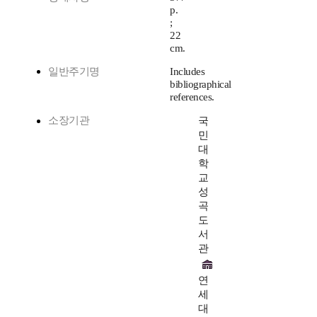
p.
;
22
cm.
일반주기명
Includes
bibliographical
references.
소장기관
국
민
대
학
교
성
곡
도
서
관
연
세
대