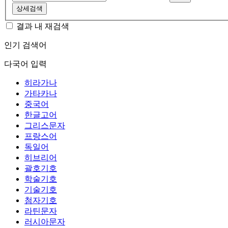
상세검색
결과 내 재검색
인기 검색어
다국어 입력
히라가나
가타카나
중국어
한글고어
그리스문자
프랑스어
독일어
히브리어
괄호기호
학술기호
기술기호
첨자기호
라틴문자
러시아문자