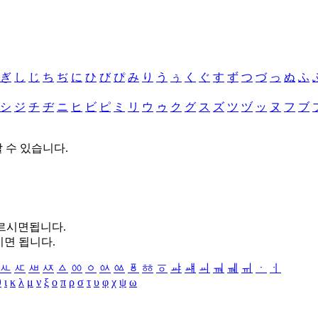
ぎ
し
じ
ち
ぢ
に
ひ
び
ぴ
み
り
う
ぅ
く
ぐ
す
ず
つ
づ
っ
ぬ
ふ
シ
ジ
チ
ヂ
ニ
ヒ
ビ
ピ
ミ
リ
ウ
ゥ
ク
グ
ス
ズ
ツ
ヅ
ッ
ヌ
フ
ブ
할 수 있습니다.
누르시면됩니다.
시면 됩니다.
ㅻ
ㅼ
ㅽ
ㅾ
ㅿ
ㆀ
ㆁ
ㆂ
ㆃ
ㆄ
ㆅ
ㆆ
ㆇ
ㆈ
ㆉ
ㆊ
ㆋ
ㆌ
ㆍ
ㆎ
θ
ι
κ
λ
μ
ν
ξ
ο
π
ρ
σ
τ
υ
φ
χ
ψ
ω