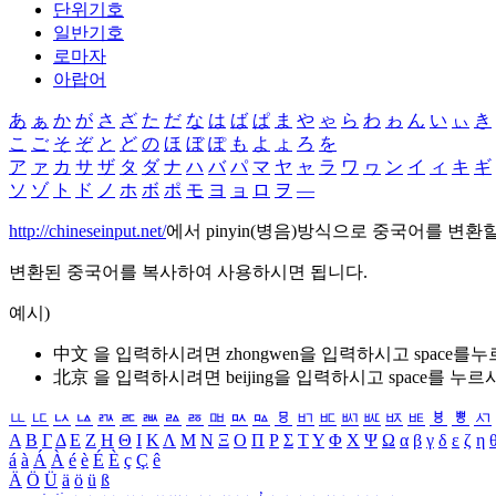
단위기호
일반기호
로마자
아랍어
あ
ぁ
か
が
さ
ざ
た
だ
な
は
ば
ぱ
ま
や
ゃ
ら
わ
ゎ
ん
い
ぃ
き
こ
ご
そ
ぞ
と
ど
の
ほ
ぼ
ぽ
も
よ
ょ
ろ
を
ア
ァ
カ
サ
ザ
タ
ダ
ナ
ハ
バ
パ
マ
ヤ
ャ
ラ
ワ
ヮ
ン
イ
ィ
キ
ギ
ソ
ゾ
ト
ド
ノ
ホ
ボ
ポ
モ
ヨ
ョ
ロ
ヲ
―
http://chineseinput.net/
에서 pinyin(병음)방식으로 중국어를 변환
변환된 중국어를 복사하여 사용하시면 됩니다.
예시)
中文 을 입력하시려면
zhongwen
을 입력하시고 space를
北京 을 입력하시려면
beijing
을 입력하시고 space를 누르
ㅥ
ㅦ
ㅧ
ㅨ
ㅩ
ㅪ
ㅫ
ㅬ
ㅭ
ㅮ
ㅯ
ㅰ
ㅱ
ㅲ
ㅳ
ㅴ
ㅵ
ㅶ
ㅷ
ㅸ
ㅹ
ㅺ
Α
Β
Γ
Δ
Ε
Ζ
Η
Θ
Ι
Κ
Λ
Μ
Ν
Ξ
Ο
Π
Ρ
Σ
Τ
Υ
Φ
Χ
Ψ
Ω
α
β
γ
δ
ε
ζ
η
á
à
Á
À
é
è
É
È
ç
Ç
ê
Ä
Ö
Ü
ä
ö
ü
ß