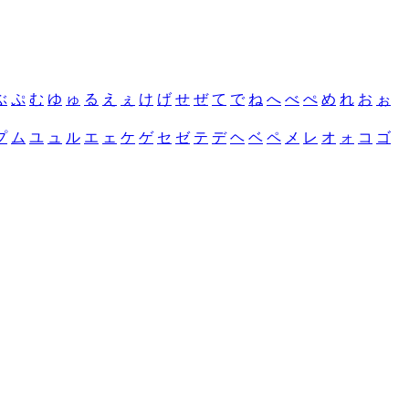
ぶ
ぷ
む
ゆ
ゅ
る
え
ぇ
け
げ
せ
ぜ
て
で
ね
へ
べ
ぺ
め
れ
お
ぉ
プ
ム
ユ
ュ
ル
エ
ェ
ケ
ゲ
セ
ゼ
テ
デ
ヘ
ベ
ペ
メ
レ
オ
ォ
コ
ゴ