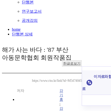
단행본
연구보고서
공개강의
home
단행본 상세
해가 사는 바다 : '87 부산
아동문학협회 회원작품집
한글로보기
이 자료와 함
https://www.riss.kr/link?id=M5474045
료
저자
강
기
홍
;
강