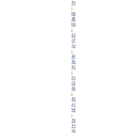
천
;
배
홍
태
;
심
군
식
;
윤
옥
자
;
이
금
옥
;
최
시
병
;
정
진
채