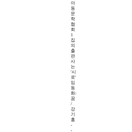
아
동
문
학
협
회
1
집
의
출
판
사
는
'시
로'
임
동
화:
꿈
/
강
기
홍
-
-