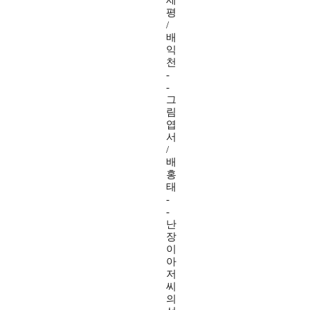
세
평
/
배
익
천
-
-
그
림
엽
서
/
배
홍
태
-
-
난
장
이
아
저
씨
의