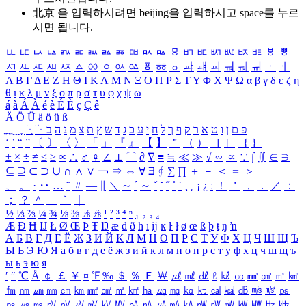
北京 을 입력하시려면
beijing
을 입력하시고 space를 누르
시면 됩니다.
ㅥ
ㅦ
ㅧ
ㅨ
ㅩ
ㅪ
ㅫ
ㅬ
ㅭ
ㅮ
ㅯ
ㅰ
ㅱ
ㅲ
ㅳ
ㅴ
ㅵ
ㅶ
ㅷ
ㅸ
ㅹ
ㅺ
ㅻ
ㅼ
ㅽ
ㅾ
ㅿ
ㆀ
ㆁ
ㆂ
ㆃ
ㆄ
ㆅ
ㆆ
ㆇ
ㆈ
ㆉ
ㆊ
ㆋ
ㆌ
ㆍ
ㆎ
Α
Β
Γ
Δ
Ε
Ζ
Η
Θ
Ι
Κ
Λ
Μ
Ν
Ξ
Ο
Π
Ρ
Σ
Τ
Υ
Φ
Χ
Ψ
Ω
α
β
γ
δ
ε
ζ
η
θ
ι
κ
λ
μ
ν
ξ
ο
π
ρ
σ
τ
υ
φ
χ
ψ
ω
á
à
Á
À
é
è
É
È
ç
Ç
ê
Ä
Ö
Ü
ä
ö
ü
ß
ְ
ֳ
ֲ
ֱ
ָ
ַ
ֵ
ֶ
ִ
ֹ
ּ
ֻ
ׂ
ׁ
ּ
ב
ה
נ
מ
צ
ת
ץ
ש
ד
ג
כ
ע
י
ח
ל
ך
ף
ק
ר
א
ט
ו
ן
ם
פ
‘
’
“
”
〔
〕
〈
〉
「
」
『
』
【
】
＂
（
）
［
］
｛
｝
±
×
÷
≠
≤
≥
∞
∴
♂
♀
∠
⊥
⌒
∂
∇
≡
≒
≪
≫
√
∽
∝
∵
∫
∬
∈
∋
⊆
⊇
⊂
⊃
∪
∩
∧
∨
￢
⇒
⇔
∀
∃
∮
∑
∏
＋
－
＜
＝
＞
、
。
·
‥
…
¨
〃
―
∥
＼
∼
´
～
ˇ
˘
˝
˚
˙
¸
˛
¡
¿
ː
！
＇
，
．
／
：
；
？
＾
＿
｀
｜
½
⅓
⅔
¼
¾
⅛
⅜
⅝
⅞
¹
²
³
⁴
ⁿ
₁
₂
₃
₄
Æ
Ð
Ħ
Ĳ
Ł
Ø
Œ
Þ
Ŧ
Ŋ
æ
đ
ð
ħ
ı
ĳ
ĸ
ŀ
ł
ø
œ
ß
þ
ŧ
ŋ
ŉ
А
Б
В
Г
Д
Е
Ё
Ж
З
И
Й
К
Л
М
Н
О
П
Р
С
Т
У
Ф
Х
Ц
Ч
Ш
Щ
Ъ
Ы
Ь
Э
Ю
Я
а
б
в
г
д
е
ё
ж
з
и
й
к
л
м
н
о
п
р
с
т
у
ф
х
ц
ч
ш
щ
ъ
ы
ь
э
ю
я
′
″
℃
Å
￠
￡
￥
¤
℉
‰
＄
％
Ｆ
￦
㎕
㎖
㎗
ℓ
㎘
㏄
㎣
㎤
㎥
㎦
㎙
㎚
㎛
㎜
㎝
㎞
㎟
㎠
㎡
㎢
㏊
㎍
㎎
㎏
㏏
㎈
㎉
㏈
㎧
㎨
㎰
㎱
㎲
㎳
㎴
㎵
㎶
㎷
㎸
㎹
㎀
㎁
㎂
㎃
㎄
㎺
㎻
㎽
㎾
㎿
㎐
㎑