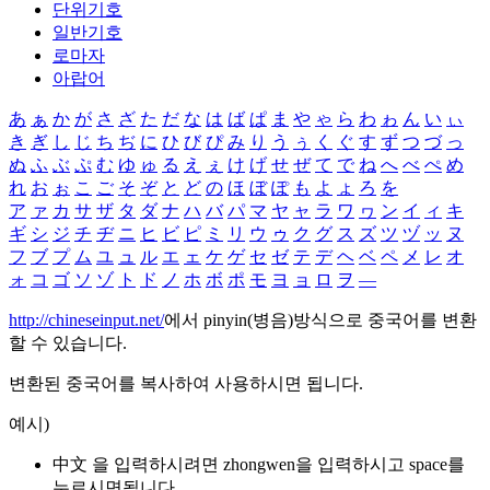
단위기호
일반기호
로마자
아랍어
あ
ぁ
か
が
さ
ざ
た
だ
な
は
ば
ぱ
ま
や
ゃ
ら
わ
ゎ
ん
い
ぃ
き
ぎ
し
じ
ち
ぢ
に
ひ
び
ぴ
み
り
う
ぅ
く
ぐ
す
ず
つ
づ
っ
ぬ
ふ
ぶ
ぷ
む
ゆ
ゅ
る
え
ぇ
け
げ
せ
ぜ
て
で
ね
へ
べ
ぺ
め
れ
お
ぉ
こ
ご
そ
ぞ
と
ど
の
ほ
ぼ
ぽ
も
よ
ょ
ろ
を
ア
ァ
カ
サ
ザ
タ
ダ
ナ
ハ
バ
パ
マ
ヤ
ャ
ラ
ワ
ヮ
ン
イ
ィ
キ
ギ
シ
ジ
チ
ヂ
ニ
ヒ
ビ
ピ
ミ
リ
ウ
ゥ
ク
グ
ス
ズ
ツ
ヅ
ッ
ヌ
フ
ブ
プ
ム
ユ
ュ
ル
エ
ェ
ケ
ゲ
セ
ゼ
テ
デ
ヘ
ベ
ペ
メ
レ
オ
ォ
コ
ゴ
ソ
ゾ
ト
ド
ノ
ホ
ボ
ポ
モ
ヨ
ョ
ロ
ヲ
―
http://chineseinput.net/
에서 pinyin(병음)방식으로 중국어를 변환
할 수 있습니다.
변환된 중국어를 복사하여 사용하시면 됩니다.
예시)
中文 을 입력하시려면
zhongwen
을 입력하시고 space를
누르시면됩니다.