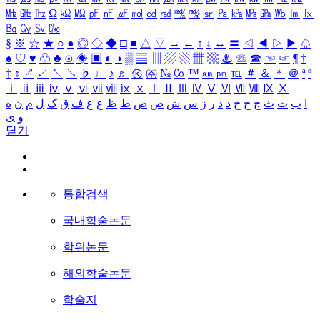
㎒
㎓
㎔
Ω
㏀
㏁
㎊
㎋
㎌
㏖
㏅
㎭
㎮
㎯
㏛
㎩
㎪
㎫
㎬
㏝
㏐
㏓
㏃
㏉
㏜
㏆
§
※
☆
★
○
●
◎
◇
◆
□
■
△
▽
→
←
↑
↓
↔
〓
◁
◀
▷
▶
♤
♠
♡
♥
♧
♣
⊙
◈
▣
◐
◑
▒
▤
▥
▨
▧
▦
▩
♨
☏
☎
☜
☞
¶
†
‡
↕
↗
↙
↖
↘
♭
♩
♪
♬
㉿
㈜
№
㏇
™
㏂
㏘
℡
＃
＆
＊
＠
ª
º
ⅰ
ⅱ
ⅲ
ⅳ
ⅴ
ⅵ
ⅶ
ⅷ
ⅸ
ⅹ
Ⅰ
Ⅱ
Ⅲ
Ⅳ
Ⅴ
Ⅵ
Ⅶ
Ⅷ
Ⅸ
Ⅹ
ا
ب
ت
ث
ج
ح
خ
د
ذ
ر
ز
س
ش
ص
ض
ط
ظ
ع
غ
ف
ق
ک
ل
م
ن
ه
و
ی
닫기
통합검색
국내학술논문
학위논문
해외학술논문
학술지