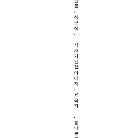
선
물
/
심
군
식
-
-
참
새
가
된
할
아
버
지
/
윤
옥
자
-
-
흥
남
부