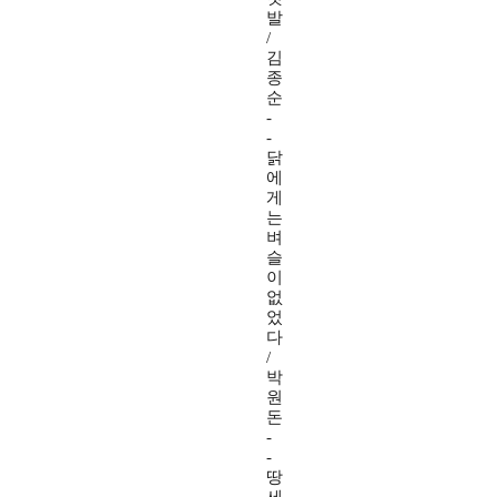
발
/
김
종
순
-
-
닭
에
게
는
벼
슬
이
없
었
다
/
박
원
돈
-
-
땅