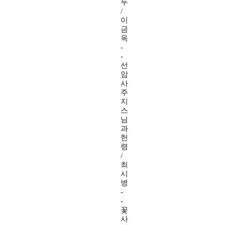
두
/
이
금
옥
-
-
선
암
사
주
지
스
님
과
헌
령
/
최
시
병
-
-
꽃
사