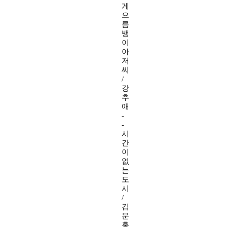
게
으
름
뱅
이
아
저
씨
/
강
추
애
-
-
시
간
이
없
는
도
시
/
김
문
홍