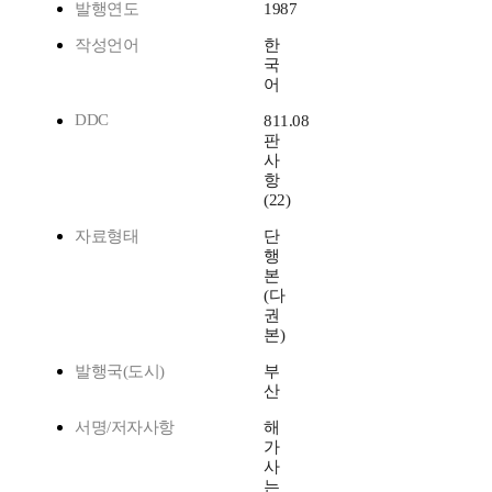
발행연도
1987
작성언어
한
국
어
DDC
811.08
판
사
항
(22)
자료형태
단
행
본
(다
권
본)
발행국(도시)
부
산
서명/저자사항
해
가
사
는