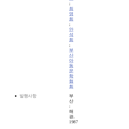
;
최
영
희
;
안
석
희
;
부
산
아
동
문
학
협
회
발행사항
부
산
:
해
광,
1987