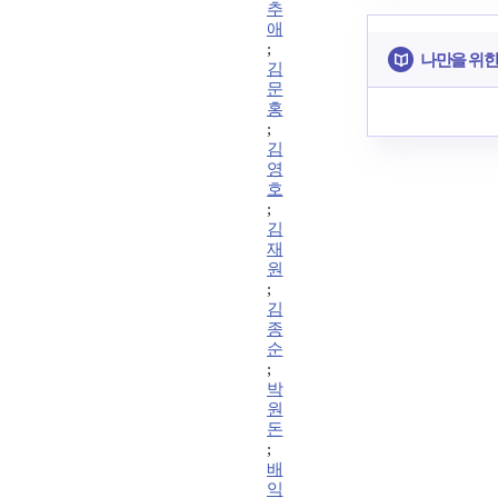
추
애
;
나만을 위한
김
문
홍
;
김
영
호
;
김
재
원
;
김
종
순
;
박
원
돈
;
배
익