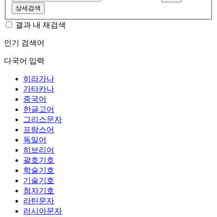
상세검색
결과 내 재검색
인기 검색어
다국어 입력
히라가나
가타카나
중국어
한글고어
그리스문자
프랑스어
독일어
히브리어
괄호기호
학술기호
기술기호
첨자기호
라틴문자
러시아문자