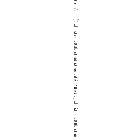
바
다
:
'87
부
산
아
동
문
학
협
회
회
원
작
품
집
/
부
산
아
동
문
학
협