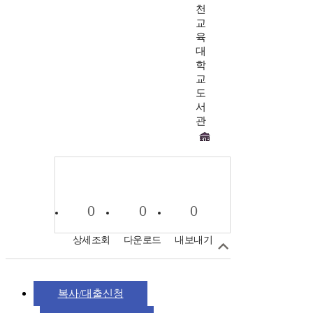
천
교
육
대
학
교
도
서
관
0
0
0
상세조회
다운로드
내보내기
복사/대출신청