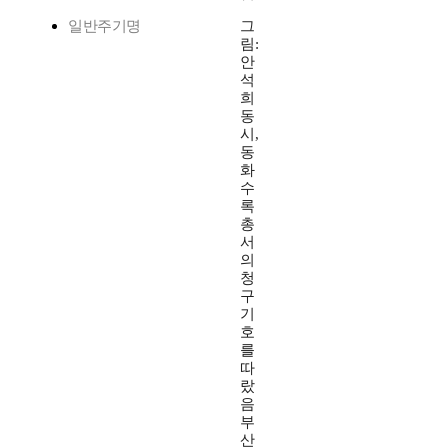
일반주기명
그
림:
안
석
희
동
시,
동
화
수
록
총
서
의
청
구
기
호
를
따
랐
음
부
산