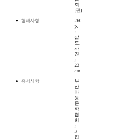
회
[편]
형태사항
260
p.
:
삽
도,
사
진
;
23
cm
총서사항
부
산
아
동
문
학
협
회
;
3
집