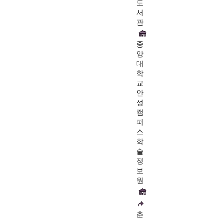
도
서
관
중
앙
대
학
교
안
성
캠
퍼
스
학
술
정
보
원
춘