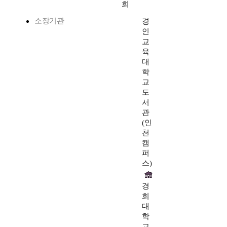
희
소장기관
경
인
교
육
대
학
교
도
서
관
(인
천
캠
퍼
스)
경
희
대
학
교