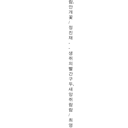
람,
안
개
꽃
/
정
진
채
-
-
생
쥐
의
빨
간
구
두,
새
앙
쥐
람
람
/
최
영