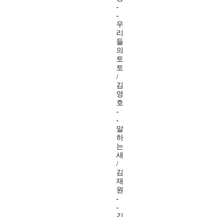
-
-
우
리
들
의
토
토
/
김
영
호
-
-
말
하
는
새
/
김
재
원
-
-
깃