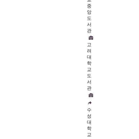
중
앙
도
서
관
고
려
대
학
교
도
서
관
수
성
대
학
교